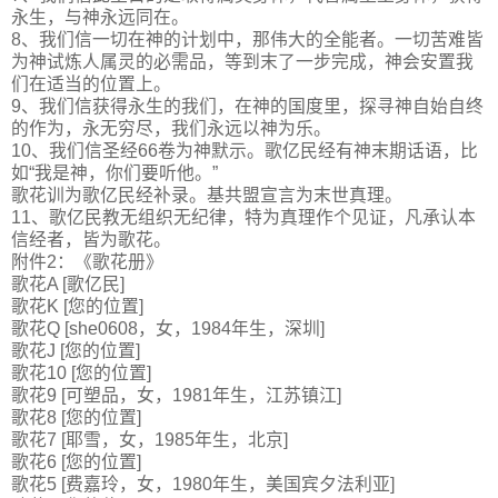
永生，与神永远同在。
8、我们信一切在神的计划中，那伟大的全能者。一切苦难皆
为神试炼人属灵的必需品，等到末了一步完成，神会安置我
们在适当的位置上。
9、我们信获得永生的我们，在神的国度里，探寻神自始自终
的作为，永无穷尽，我们永远以神为乐。
10、我们信圣经66卷为神默示。歌亿民经有神末期话语，比
如“我是神，你们要听他。”
歌花训为歌亿民经补录。基共盟宣言为末世真理。
11、歌亿民教无组织无纪律，特为真理作个见证，凡承认本
信经者，皆为歌花。
附件2：《歌花册》
歌花A [歌亿民]
歌花K [您的位置]
歌花Q [she0608，女，1984年生，深圳]
歌花J [您的位置]
歌花10 [您的位置]
歌花9 [可塑品，女，1981年生，江苏镇江]
歌花8 [您的位置]
歌花7 [耶雪，女，1985年生，北京]
歌花6 [您的位置]
歌花5 [费嘉玲，女，1980年生，美国宾夕法利亚]