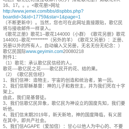
16、17。。。<歌花册>网址
http://www.jemei.com/bbs/dispbbs.php?
boardid=3&id=17759&star=1&page=1
（不断更新中）。当然，您也可在此网址直接跟贴，歌亿民
将与接收邮件一样录入。
《歌花正册》歌花1--歌花144000（小群）《歌花另册》歌花
144001--歌花**********（另外的羊）《歌花又另册》：正册、
另册以外的所有人，自动编入又另册，无名无份无纪念：）
歌亿民国际
www.geyimin.com
20080218
附件1：
（1）歌花：承认歌亿民信经的人。
歌花----歌亿民之花------歌亿民开的花、结的果。
（2）《歌亿民信经》
1、我们信神：造物主，宇宙的创造和统治者，第一因。
2、我们信耶稣基督：神的儿子和救世主，并为我们死在十字
架上。
由此，我们是基督徒。
3、我们信歌亿民异象，歌亿民为神设立的国度先知，我们要
听他。
4、我们信末期2019年，新天新地，神的国度降临，有义居
在其中，即共产社会。
5、我们信AGAPE（爱加倍）：甘心以他人为中心的、不要