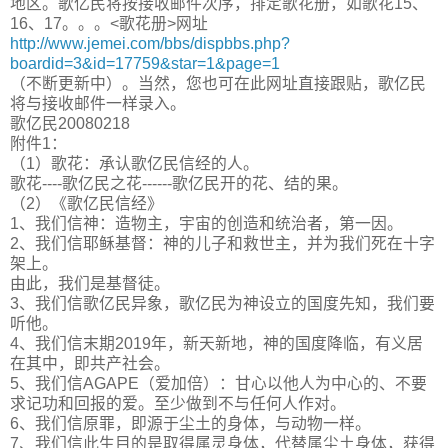
地区。歌亿民将按接收邮件次序，排定歌花册，如歌花15、
16、17。。。<歌花册>网址
http://www.jemei.com/bbs/dispbbs.php?
boardid=3&id=17759&star=1&page=1
（不断更新中）。当然，您也可在此网址直接跟贴，歌亿民
将与接收邮件一样录入。
歌亿民20080218
附件1：
（1）歌花：承认歌亿民信经的人。
歌花----歌亿民之花------歌亿民开的花、结的果。
（2）《歌亿民信经》
1、我们信神：造物主，宇宙的创造和统治者，第一因。
2、我们信耶稣基督：神的儿子和救世主，并为我们死在十字
架上。
由此，我们是基督徒。
3、我们信歌亿民异象，歌亿民为神设立的国度先知，我们要
听他。
4、我们信末期2019年，新天新地，神的国度降临，有义居
在其中，即共产社会。
5、我们信AGAPE（爱加倍）：甘心以他人为中心的、不要
求记功和回报的爱。至少做到不与任何人作对。
6、我们信原罪，即源于尘土的身体，与动物一样。
7、我们信此生目的是取得属灵身体，代替属尘土身体，获得