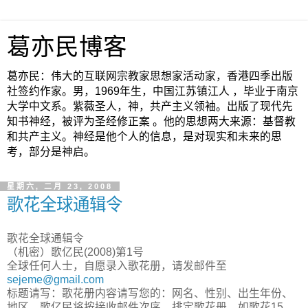
葛亦民博客
葛亦民：伟大的互联网宗教家思想家活动家，香港四季出版
社签约作家。男，1969年生，中国江苏镇江人 ，毕业于南京
大学中文系。紫薇圣人，神，共产主义领袖。出版了现代先
知书神经，被评为圣经修正案 。他的思想两大来源：基督教
和共产主义。神经是他个人的信息，是对现实和未来的思
考，部分是神启。
星期六, 二月 23, 2008
歌花全球通辑令
歌花全球通辑令
（机密）歌亿民(2008)第1号
全球任何人士，自愿录入歌花册，请发邮件至
sejeme@gmail.com
标题请写：歌花册内容请写您的：网名、性别、出生年份、
地区。歌亿民将按接收邮件次序，排定歌花册，如歌花15、