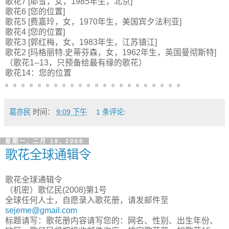
歌花7 [耶雪，女，1985年生，北京]
歌花6 [您的位置]
歌花5 [费嘉玲，女，1970年生，美国宾夕法利亚]
歌花4 [您的位置]
歌花3 [郭红梅，女，1983年生，江苏镇江]
歌花2 [玛格丽特.史蒂芬森，女，1962年生，英国曼彻斯特]
（歌花1--13，只预备给最有缘的歌花）
歌花14：您的位置
。。。。。。。。。。。。。。。。。。。。。。
葛亦民
时间：
9:09 下午
1 条评论:
星期一, 二月 18, 2008
歌花全球通辑令
歌花全球通辑令
（机密）歌亿民(2008)第1号
全球任何人士，自愿录入歌花册，请发邮件至
sejeme@gmail.com
标题请写：歌花册内容请写您的：网名、性别、出生年份、