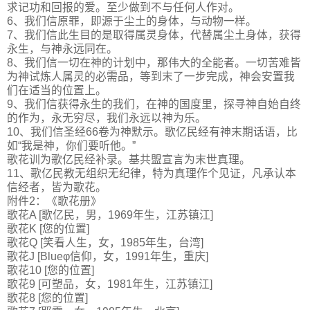
求记功和回报的爱。至少做到不与任何人作对。
6、我们信原罪，即源于尘土的身体，与动物一样。
7、我们信此生目的是取得属灵身体，代替属尘土身体，获得
永生，与神永远同在。
8、我们信一切在神的计划中，那伟大的全能者。一切苦难皆
为神试炼人属灵的必需品，等到末了一步完成，神会安置我
们在适当的位置上。
9、我们信获得永生的我们，在神的国度里，探寻神自始自终
的作为，永无穷尽，我们永远以神为乐。
10、我们信圣经66卷为神默示。歌亿民经有神末期话语，比
如“我是神，你们要听他。”
歌花训为歌亿民经补录。基共盟宣言为末世真理。
11、歌亿民教无组织无纪律，特为真理作个见证，凡承认本
信经者，皆为歌花。
附件2：《歌花册》
歌花A [歌亿民，男，1969年生，江苏镇江]
歌花K [您的位置]
歌花Q [笑看人生，女，1985年生，台湾]
歌花J [Blueφ信仰，女，1991年生，重庆]
歌花10 [您的位置]
歌花9 [可塑品，女，1981年生，江苏镇江]
歌花8 [您的位置]