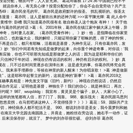
按需分配，物质均平，人人皆兄弟。 葛花邓紫棋 17:24:36 中国就已经不平
1 88、就说你本人，有无良心律？按需分配给你了，你会不会自觉劳动？共产主
49： 葛亦民坐毛的牢。 葛亦民是政府默许的假圣。 扰乱视听的。假圣太
漫漫： 葛亦民，这人是被吹出来的还神力呢 >>>富平陳光輝: 葛 此人命中
黄维华: 卧槽 我只知道葛亦民很有名 敢自称圣人这个炮灰 有种！！ 关于他
妙与葛亦民的对话 >葛：6、2001年秋，葛亦民在镇江家中躺大床上午睡，异
到神奇，当时妻儿在家。（葛亦民受膏作神）。 》妙：他，是指降临在你家里
再欺骗自己，也欺骗大众，我的解经，只能证明你蒙了耶稣的恩，得了神的怜悯，
不再是自己，都只有耶稣，活着就是基督，为神作见证。只有你葛亦民，发
》妙: “你们中间若有先知或是做梦的起来，向你显个神迹奇事，对你说：‘我
虽有应验，你也不可听那先知或是那做梦之人的话；因为这是耶和华你们的
要只信神2千年的话，神现在仍有说话的权利，神仍有启示的权利。 》妙: 真
现在，只不过在时间里逐步在演绎出来，这是虚无的事。你葛亦民终究会死
。我来亲手埋葬你，等候在神里的新人醒来！为你唱哀歌！ >葛 :神是做新
生”，这是耶和华起誓立的新约，这就是神的“新事”！ >葛：葛亦民2019之
！真确事真相是：神先发文字版《旧约，新约》，神现在仍然说话，仍然启
亲自作见证，证明他是基督，神独生子！我们的信心，就是神亲口，再次，
呢？ 987、wsqsbldg： 我宣布，黄灵灵是个骗子，妖人，大家小心了。
样的煞笔都有人信，邪了门了，我靠。 988、极乐筏夫： 葛亦民跟马恩列
忽悠卖拐，在马哲吧谈这种人，不觉得怪异？ 》》》葛花：59、国际共产主
一切，神经病杀人都不犯法不是。 990、都说刘亦菲是圣女，我今晨梦到和她
后在南京大学北园去南园路上，并肩走，她粉丝在旁边说，她右手一动作，证
，后来没保存好，就没了。 梦中的刘亦菲很壮硕。 @刘亦菲 葛亦民