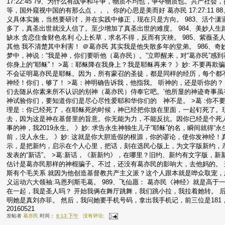
17:22:45 79、为什么有战争和斗争，物质不均也，争夺物质也。共产社会，
等，国外窥视中国的有那么点，，， 你的心思是美而好 葛亦民 17:27:1
义具体实施，当然要研讨，并在实践中修正，现在只是方向。 983、活个潇洒
多了，真圣出世就没人信了。至少增加了真圣出世的难度。 984、美妙人生路
缺水 贪恋住食财色名利 心上长草，求名不得，反而有灾殃。 985、紫薇圣人
其他 我不清楚其中利害！ ＠葛亦民 其实我是他失散多年的堂弟。 986、奇
梦中，神说：“我是神，你们要听他（葛亦民）。”立即醒来，对“葛亦民”感
你身上的“耶稣”！ >葛：耶稣降在我身上？我是耶稣再来？ 》妙: 不要
不会证明葛亦民是耶稣。因为，所有蒙召的圣徒，都是同样的经历，每个都
神经！你们，够了！ >葛：神明确告诉我，他指我。 听神的，还是听你的？ 
们去随从你素来所不认识的别神（葛亦民）侍奉它吧。’他所显的神迹奇事
神试验你们，要知道你们是尽心尽性爱耶和华你们的 神不是。 >葛 :你不
理是：你已经死了，在耶稣死的时候，神已经把你放在里面，一起钉死了。
去，因为这是神在基督里的旨意。你无能为力，不能反抗。因你已经是个死人
事的神，我2019永生。 》妙: 求告永生神独生儿子“耶稣”的名，瞬间就得“永
前，没人永生。 》妙: 这就是你大胆造假的根源，你的谬论，使你发神经
示，是把新约，启示在个人心里，把话，刻在选民心版上，为文字版新约，
发表的“新话”。 >葛:新话，《新新约》，在哪里？旧约、新约有文字版，新新约
估计是葛亦民那样的神棍骗子。不过，还没有葛亦民的影响大，去他妈的。 这
斯有个毛关系 就因为他创造基督教共产主义派？这个人跟本就是哗众取宠，
义运动六大领袖:马恩列斯毛葛。 989、飞仙愿： 葛亦民《神经》就是高于
在一起，我是圣人吗？ 开始我俩在舞厅跳舞，我们跳小拉，我拉着她转。 
明她是真刘亦菲。 然后，我问她要手机号码，拿出我手机记，前三位是181
20160521
发帖者
葛亦民
时间：
6:13 下午
没有评论: