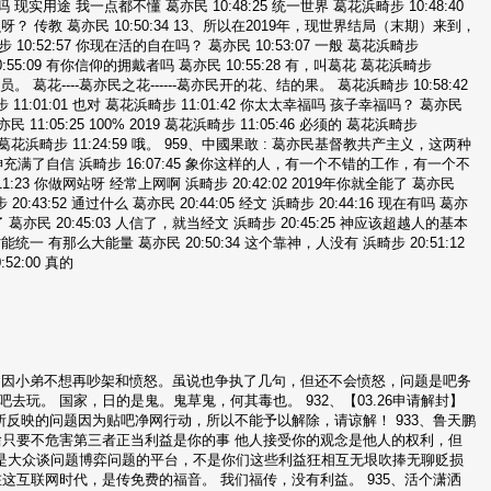
吗 现实用途 我一点都不懂 葛亦民 10:48:25 统一世界 葛花浜畸步 10:48:40
什么呀？ 传教 葛亦民 10:50:34 13、所以在2019年，现世界结局（末期）来到，
2:57 你现在活的自在吗？ 葛亦民 10:53:07 一般 葛花浜畸步
0:55:09 有你信仰的拥戴者吗 葛亦民 10:55:28 有，叫葛花 葛花浜畸步
员。 葛花----葛亦民之花------葛亦民开的花、结的果。 葛花浜畸步 10:58:42
1:01:01 也对 葛花浜畸步 11:01:42 你太太幸福吗 孩子幸福吗？ 葛亦民
11:05:25 100% 2019 葛花浜畸步 11:05:46 必须的 葛花浜畸步
 葛花浜畸步 11:24:59 哦。 959、中國果敢 : 葛亦民基督教共产主义，这两种
眼神充满了自信 浜畸步 16:07:45 象你这样的人，有一个不错的工作，有一个不
:23 你做网站呀 经常上网啊 浜畸步 20:42:02 2019年你就全能了 葛亦民
步 20:43:52 通过什么 葛亦民 20:44:05 经文 浜畸步 20:44:16 现在有吗 葛亦
了 葛亦民 20:45:03 人信了，就当经文 浜畸步 20:45:25 神应该超越人的基本
能统一 有那么大能量 葛亦民 20:50:34 这个靠神，人没有 浜畸步 20:51:12
52:00 真的
，只因小弟不想再吵架和愤怒。虽说也争执了几句，但还不会愤怒，问题是吧务
玩。 国家，日的是鬼。鬼草鬼，何其毒也。 932、【03.26申请解封】
所反映的问题因为贴吧净网行动，所以不能予以解除，请谅解！ 933、鲁天鹏
民，你宣传啥只要不危害第三者正当利益是你的事 他人接受你的观念是他人的权利，但
是大众谈问题博弈问题的平台，不是你们这些利益狂相互无垠吹捧无聊贬损
这互联网时代，是传免费的福音。 我们福传，没有利益。 935、活个潇洒