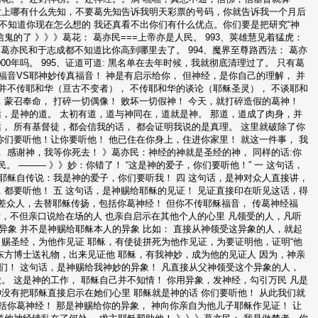
世上哪有什么先知，不要葛先知告诉我明天彩票的号码，你就告诉我一个月后
不知道你现在怎么想的 我还真看不出你们有什么优点。你们要是把研究“神
鬼的了 》》》葛花： 葛亦民===上帝亦是人民。 993、荚雄慧见着猛虎：
龙: 葛亦民和于志成都不知道比你高到哪里去了。 994、魔界至尊路西法： 葛亦
00年吗。 995、证道可道: 黑名单在去年时候，我就彻底清理过了。 只有葛
福音VS耶神妙传真福音！ 神是有启示给你， 但神经，是你自己的理解， 并
 并不传耶和华（亘古不变者）， 不传耶和华的谈论（耶稣圣灵）， 不谈耶和
，蒙召奉命， 打碎一切偶像！ 败坏一切假神！ 今天，就打碎造假的葛神！
话，是神的道。 太初有道，道与神同在，道就是神。 那道，道成了肉身，并
， 所有基督徒，都会信我的话， 都会证明我说的是真理。 这里就破除了你
你们要听他！让你要听他！ 他已住在你身上，住进你家里！ 就这一件事， 我
， 感谢神，我等你死去！ 》葛亦民：神经的神就是圣经的神， 同样的话:你
。 ——— 》》妙：你错了！ “这是神的爱子，你们要听他！” 一 这句话，
是耶稣自传说：我是神的爱子，你们要听我！ 四 这句话，是神对众人直接讲，
，都要听他！ 五 这句话，是神赐给耶稣的见证！ 见证直接印在听见这话，得
为要差众人，去替耶稣传扬，包括你葛神经！ 但你不传耶稣福音， 传葛神经福
句话，不但亲口说给在场的人 也亲自启示在其他个人的心里 凡领受的人，凡听
异象 并不是神赐给耶稣本人的异象 比如： 直接从神领受这异象的人，就起
口赐圣经，为他作见证 耶稣，有使徒拼死为他作见证，为要证明他，证明“他
东方博士送礼物，出来见证他 耶稣，有我神妙，成为他的见证人 因为，神亲
们！ 这句话，是神赐给我神妙的异象！ 凡直接从父神领受这个异象的人，
。 这是神的工作， 耶稣自己并不知情！ 你用异象，发神经，勾引万民 凡是
没有把耶稣直接启示在她们心里 耶稣就是神的话 你们要听他！ 从此我们就
包括你葛神经！ 那是神赐给你的异象， 神向你亲自为他儿子耶稣作见证！ 让