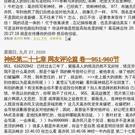
自称圣人的你们有写圣经吗 >>>枣树与井的回忆:有啊，吧里天天在发神经
》牛栏边生：葛亦民写有神经。神，已经病了。简称神经病。 977、布施无所住
亦民，等到他死了我们自然会追封他为圣人，就像孔子一样。 979、我名是
不是因此分道扬镳，互不往来了吗？ 怎么，自己不信，还要拿来宣传？ 只
信！ 我的话是一体的！ 忙于收集谈资，忘记操练敬虔，也丢弃诚信真实！ 980
可是这样你也能拉到信徒？ 你这样做是想提高知名度的呢？ 葛花林志玲 20:
20:27:19 就是在传播你的信仰 然后收信徒。
发帖者
葛亦民
时间：
8:11 下午
没有评论:
星期日, 九月 27, 2020
神经第二十七章 网友评论篇 卷一951-960节
951、616202842 : 已经过去三年了，紫薇圣人的情况仍然不见好转，情况另人
我不是什么葛亦民，那是个骗子 我的帐号曾经公开过，被他拿去，做了他
们被骗啊，不然，我有责任的，好了，就这样。 >>>史上最大的拯救: 为了
到你都以为是葛亦民呢 》》》素雪云飞若何翩: 看到葛神就忍不住回复了。 
和别的教派？有没有教会你不要去诋毁任何教派？别人有选择的权利和自 
情。毕竟以你的能力，你帮 助不了任何人。 955、葛花赵雅芝 : 照片第三排右四
媒介网易人文思想、百度 成厚颜无耻之徒救世主、紫薇圣人、造神炒作地域，
人既宣传葛亦民又说他是异端邪教？ 这几天葛亦民党常来爆吧，在爆吧时
会导致误删基督徒反对他的帖子，因此，基督徒不要对他评论，好让吧主看到他
MoE圣奈酱: 是他找来帮忙的，他这样哪能真有信徒。 》》鲁叶好龙：葛亦民
会骂葛，一会捧葛。 》》lhx9999999：葛亦民只是个笑话，貌似并不是来
意淫的神棍 》》很多人都是外表光鲜，你这个是自黑 或者是明目张胆 葛亦民 10:
葛花浜畸步 10:46:03 你怎么看 葛亦民 10:46:06 神经一半内容是 第二