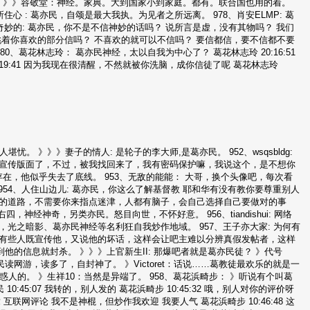
。 》》容敬堂：神经。家典。大到国家小到家庭。都有。联合国也用的着。
心 : 葛亦民，自颂是最大我执。为见者之所远离。 978、肖安ELMP: 葛
奇妙的: 葛亦民，你不是不信神妙的话吗？ 说所言是虚，没有其物吗？ 我们
挑着你喜欢的部分信吗？ 不喜欢的就可以不信吗？ 要信都信，要不信都不要
、葛花林志玲： 葛亦民神经，太以自我为中心了？ 葛花林志玲 20:16:51
19:41 因为我现在很清醒，不然就被你洗脑，成你信徒了呢 葛花林志玲
堪忧。 》》》妻子的情人: 是轮子的李大师,是葛亦民。 952、wsqsbldg:
的宣传版面了，不过，被我找回来了，我有密码保护嘛，我说这个，是不想你
存在，他似乎失去了底线。 953、无敌的能能： 大哥，换个头像吧，每次看
954、人住山边儿: 葛亦民，你这么了解基督教 耶和华有没有教你要尊重别人
己的道路，不需要你来指点迷津，人都有脑子，会自己选择自己要做对的事
，神经神奇，另类亦民。怒目向世，不怀好意。 956、tiandishui: 网络
光之暗影、葛亦民神经等名利狂自我炒作地域。 957、王子亦大家: 为何有
，有些人既宣传他，又说他的坏话，这样会让吧主难以分辨真假发帖者，这样
的信息就封杀。 》》》上官新生II: 那爆吧者就是葛亦民徒？ 》代号
读网游，读多了，自封神了。 》Victoret：话说……葛教徒最欢乐的就是一
迷惑人的。 》生祥10：当然是异端了。 958、葛花浜畸步： 》听说有个叫葛
45:07 我转的，别人发的 葛花浜畸步 10:45:32 哦，别人对你的评价呀
十七章 互联网评论 我不是神棍，但炒作我欢迎 我要人气 葛花浜畸步 10:46:48 这