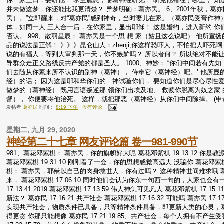
你一家三口，要听他！ 求主施恩，使葛神经听见！ 听见他错在了哪里， 知
并未做这梦，你还能比我更清楚？ 异梦明确：葛亦民。 6、2001年秋，
民）。”立即醒来，对“葛亦民”感到神奇，当时妻儿在家。（葛亦民受膏作神）
体，如同一人 三人合一后，在你家里，显出耶稣！ 这是婚约，进入新约 你
否认。 998、散羽星辰： 葛亦民是一个思 想 家（姑且这么说吧） 他所宣
品的说法是正解！ 》》》昆仑山人：zhenji,你这样恐吓人，不怕把人吓
说的有福人，等到大审判那一天，你不嫉妒吗？ 所以者何？ 所以绝对不能让葛
导群众走正义路线反共产党的都是圣人。 1000、神妙： “你们中间若有先知
们去随从你素来所不认识的别神（葛神）， 侍奉它（葛神经）吧。’ 他所显
经）的话； 因为这是耶和华你们的 神试验你们， 要知道你们是尽心尽性爱耶和华
做梦的（葛神经） 既用言语叛逆那 领你们出埃及地、 救赎你脱离为奴之家
督）， 你便要将他治死。 这样，就把那恶（葛神经）从你们中间除掉。 (申命记 
发帖者
葛亦民
时间：
8:19 下午
没有评论:
星期二, 九月 29, 2020
神经第二十七章 网友评论篇 卷一981-990节
981、葛花邓紫棋： 葛亦民，你的旗帜好大呢 葛花邓紫棋 19:13:12 你是教派身份
葛花邓紫棋 19:31:10 刚刚看了一会，你的思想感觉高远大 没骗你 葛花邓紫棋
棋： 葛亦民，耶稣以自己的肉身救世人，你有过吗？ 这种精神世间难求哦 葛花
来， 葛花邓紫棋 17:06:10 同时他们会认为你东一句西一句的，人家也会有一
17:13:41 2019 葛花邓紫棋 17:13:59 伟人神怎可见凡人 葛花邓紫棋 17:15
新法？ 葛亦民 17:16:21 共产社会 葛花邓紫棋 17:16:32 可能吗 葛亦
实现共产社会，物质条件已具备，只等精神条件具备，即更新人类的心灵，葛亦民
得更贪 你那只能想像 葛亦民 17:21:19 85、共产社会，每个人拥有