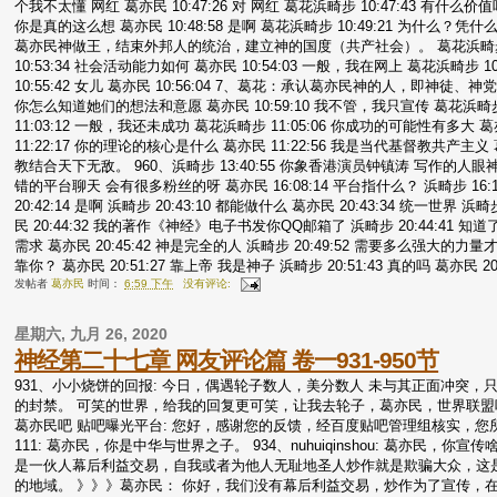
个我不太懂 网红 葛亦民 10:47:26 对 网红 葛花浜畸步 10:47:43 有什么价值
你是真的这么想 葛亦民 10:48:58 是啊 葛花浜畸步 10:49:21 为什么？凭
葛亦民神做王，结束外邦人的统治，建立神的国度（共产社会）。 葛花浜畸步 10:5
10:53:34 社会活动能力如何 葛亦民 10:54:03 一般，我在网上 葛花浜畸步 1
10:55:42 女儿 葛亦民 10:56:04 7、葛花：承认葛亦民神的人，即神徒、神党
你怎么知道她们的想法和意愿 葛亦民 10:59:10 我不管，我只宣传 葛花浜畸步 1
11:03:12 一般，我还未成功 葛花浜畸步 11:05:06 你成功的可能性有多大 葛亦民 
11:22:17 你的理论的核心是什么 葛亦民 11:22:56 我是当代基督教共产主义
教结合天下无敌。 960、浜畸步 13:40:55 你象香港演员钟镇涛 写作的人
错的平台聊天 会有很多粉丝的呀 葛亦民 16:08:14 平台指什么？ 浜畸步 16:11
20:42:14 是啊 浜畸步 20:43:10 都能做什么 葛亦民 20:43:34 统一世界 浜畸
民 20:44:32 我的著作《神经》电子书发你QQ邮箱了 浜畸步 20:44:41 知道
需求 葛亦民 20:45:42 神是完全的人 浜畸步 20:49:52 需要多么强大的力量才
靠你？ 葛亦民 20:51:27 靠上帝 我是神子 浜畸步 20:51:43 真的吗 葛亦民 20:
发帖者
葛亦民
时间：
6:59 下午
没有评论:
星期六, 九月 26, 2020
神经第二十七章 网友评论篇 卷一931-950节
931、小小烧饼的回报: 今日，偶遇轮子数人，美分数人 未与其正面冲突
的封禁。 可笑的世界，给我的回复更可笑，让我去轮子，葛亦民，世界联盟吧去
葛亦民吧 贴吧曝光平台: 您好，感谢您的反馈，经百度贴吧管理组核实，您
111: 葛亦民，你是中华与世界之子。 934、nuhuiqinshou: 葛亦
是一伙人幕后利益交易，自我或者为他人无耻地圣人炒作就是欺骗大众，这
的地域。 》》》葛亦民： 你好，我们没有幕后利益交易，炒作为了宣传，在