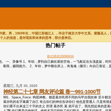
家。男，1969年生，中国江苏镇江人 ，毕业于南京大学中文系。紫薇圣人
他个人的信息，是对现实和未来的思考，部分是神启。
热门帖子
歌亿民经20090416
们听他。 一、异像书 1、年幼，梦到自己躺在屋前空地，一飞船近在头顶盘旋
着我，赐我能力。 2、年幼，梦中睡在床上，有鬼魂（撒旦）向自己靠近，是个
星期三, 九月 30, 2020
神经第二十七章 网友评论篇 卷一991-1000节
991、Space_Force: 狗屁神教。都是葛亦民用不同的马甲自我吹捧 
葛亦民的名字暴露了自己 有点你们的神在告诉你们 他也是普通人 只是有很
你们看不出来这三个字的含义 所谓 葛亦民 葛 就不说了。我先想起来的是葛优
人”啊 你们要是信他的话，他的名字已经给了你们暗示。要是不信的话，还