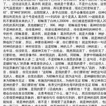
了。。还信这玩意儿 葛亦民 就是说，他就是个普通人，不是什么先知，这
天气温度就好！ 像姓葛的，这样搞，再玩要变味道，现在已经变味道了。，
经”，背“神经”的时间，去陪陪家人，多学点技能，也不会像现在这样，信神信
赛拉利尼先生 这个号是啥意思 >>>刘武绿: 这个是真人 葛亦民 >>超能圣
民不要祸害未来的人了。 耶稣害了白种人2000年，你们难道想祸害中国人20
亦民的系列没解。其他都解过了。 996、神妙： 耶稣福音专帖：葛神经传假
不是神的本意。 你传葛神经， 传谈论葛神经的话， 传你葛神经的神经书，
华的书（耶稣基督。 葛亦民，就是偶像！ 葛亦民的书，就是大偶像！ 神妙
为什么，神让你葛神经要听他， 听神儿子耶稣的话？ 答：耶稣，就是神的
降临到了你家， 所以，神要你葛神经一家，你们要听他！ 就这简单的一句话
对神经的迷信！ 神对你宣告： 这是耶稣，神的儿子，神的话（神的道）， 
去年说，你没听见， 感谢神又给了一次机会。 既然我说清了， 你也听见了
们要听他。 神经异像书6，神对我说的，葛亦民。同耶稣。 异梦中明确葛亦民
不是神对耶稣本人讲 二 这句话，不是耶稣本人领受的异象 三 这句话，不
是赐给“他人”的异象 神直接告诉众人：这耶稣，就是我的爱子，你们这些人
到这异象的门徒心里 比如我 也比如你 六 这句话，是神对“他人”说的， 
音，假福音， 你完全搞错！ “这耶稣，是我的爱子，你们要听他” 神把这
见的人，都起来，自觉自愿的，为耶稣作见证 因为这句话，是神赐给我们的
来为耶稣作见证： 耶稣，有施洗约翰设洗礼，为他作见证 耶稣，有父神亲
是神的爱子，我们要听他” 耶稣，有养父约瑟和生母玛利亚作见证 耶稣，有
自对我说：这耶稣，是我的爱子（话成肉身），你要听他！ 于是，我就说阿
都会自动自发去找耶稣， 去查考他说了什么，做了什么， 然后按他的话去做
心里领受神赐这异象的，都不被你勾引 你能勾引到的，都不是神的选民 因神
能知道， 谁是神的选民，谁不是！ 那领受了这异象的， 就是神的选民， 