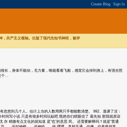
，神，共产主义领袖。出版了现代先知书神经，被评
，时间很长，身体不能动，无力量，唯能看着飞船，感觉它会掉到身上，有强光照
...
至今都没有忽悠到几个人。估计上当的人数用两只手都能数清楚。 992、逃课了没：
多时间写小说 只是有很多时间玩贴吧 既然你们瞎眼信了 葛先知 那我就原谅
 亦 稍微有点文化的就知道 是“也”的意思 民。 还需要解释吗？就是“普通
葛花。。还封神榜。。还神经。。病 嘿嘿，真想不通，信佛，信基督就算