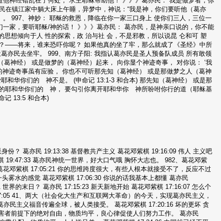
道他神经错乱在了何处， 求主耶稣帮助他！ 》》》葛亦民： 我是做梦者，你
葛亦民在镇江家中躺大床上午睡，异梦中，神说：“我是神，你们要听他（葛亦
。 997、神妙： 耶稣的救恩，降临在你一家三口身上 使你们三人，三位一
们一家，要听耶稣/神的话！ 》》》葛亦民： 葛亦民，是神亲口说的，你不能
扬的思想倾向于人 性的探索，政 治与社 会，不是邪教，所以说昆 仑和可 塑
死啊？——将来，谁来恐吓你呢？ 如果他真的坐了牢，那么就成了《圣经》中所
亦民去坐牢。 999、南方子阳: 我指认葛亦民是圣人预备队成员 所有敢领
（葛神经） 或是做梦的（葛神经）起来， 向你显个神迹奇事， 对你说： ‘我
的神迹奇事虽有应验， 你也不可听那先知（葛神经） 或是那做梦之人（葛神
你们的 神不是。 (申命记 13:1-3 和合本) 那先知（葛神经） 或是那
 的耶和华你们的 神， 要勾引你离开耶和华你 神所吩咐你行的道（耶稣基
13:5 和合本)
？ 葛亦民 19:13:38 基督教共产主义 葛花邓紫棋 19:16:09 伟人 主义吧
 19:47:33 葛亦民神统一世界，好大口气哦 胸怀大志也。 982、葛花邓紫
邓紫棋 17:05:21 你的思维跨度很大，有些人根本就接受不了，反应不过
头雾水的感觉 葛花邓紫棋 17:06:30 你说的话我基本上都懂 葛亦民
:11 世界的末日？ 葛亦民 17:15:23 新天新地开始 葛花邓紫棋 17:16:07 怎么个
民 17:17:05 41、两大（社会化大生产和互联网大革命）的今天，实现葛亦民主义，
主义福音传遍全球，被人类接受。 葛花邓紫棋 17:20:16 坏的更坏 贪
不产生受害者前提下的绝对自由，物质均平，良心律促使人们努力工作。 葛亦民