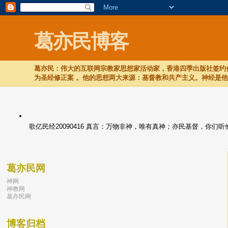
葛亦民博客
葛亦民：伟大的互联网宗教家思想家活动家，香港四季出版社签约作
为圣经修正案 。他的思想两大来源：基督教和共产主义。神经是
歌亿民经20090416 真言：万物非神，唯有真神；亦民基督，你
葛亦民网
神网
神教网
葛亦民网
博客归档