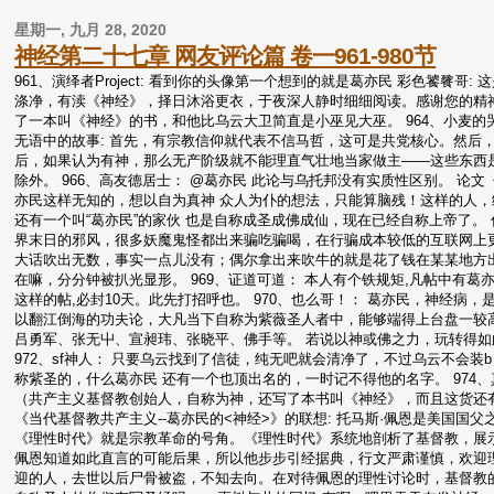
星期一, 九月 28, 2020
神经第二十七章 网友评论篇 卷一961-980节
961、演绎者Project: 看到你的头像第一个想到的就是葛亦民 彩色饕餮哥
涤净，有渎《神经》，择日沐浴更衣，于夜深人静时细细阅读。感谢您的精神食粮，
了一本叫《神经》的书，和他比乌云大卫简直是小巫见大巫。 964、小麦的哭
无语中的故事: 首先，有宗教信仰就代表不信马哲，这可是共党核心。然后
后，如果认为有神，那么无产阶级就不能理直气壮地当家做主——这些东西
除外。 966、高友德居士： @葛亦民 此论与乌托邦没有实质性区别。 论文
亦民这样无知的，想以自为真神 众人为仆的想法，只能算脑残！这样的人，给
还有一个叫“葛亦民”的家伙 也是自称成圣成佛成仙，现在已经自称上帝了。 
界末日的邪风，很多妖魔鬼怪都出来骗吃骗喝，在行骗成本较低的互联网上
大话吹出无数，事实一点儿没有；偶尔拿出来吹牛的就是花了钱在某某地方
在嘛，分分钟被扒光显形。 969、证道可道： 本人有个铁规矩,凡帖中有葛亦
这样的帖,必封10天。此先打招呼也。 970、也么哥！： 葛亦民，神经病，是
以翻江倒海的功夫论，大凡当下自称为紫薇圣人者中，能够端得上台盘一较
吕勇军、张无屮、宣昶玮、张晓平、佛手等。 若说以神或佛之力，玩转得
972、sf神人： 只要乌云找到了信徒，纯无吧就会清净了，不过乌云不会装b
称紫圣的，什么葛亦民 还有一个也顶出名的，一时记不得他的名字。 974
（共产主义基督教创始人，自称为神，还写了本书叫《神经》，而且这货还有一
《当代基督教共产主义--葛亦民的<神经>》的联想: 托马斯·佩恩是美国
《理性时代》就是宗教革命的号角。《理性时代》系统地剖析了基督教，展示
佩恩知道如此直言的可能后果，所以他步步引经据典，行文严肃谨慎，欢迎理
迎的人，去世以后尸骨被盗，不知去向。在对待佩恩的理性讨论时，基督教的 “