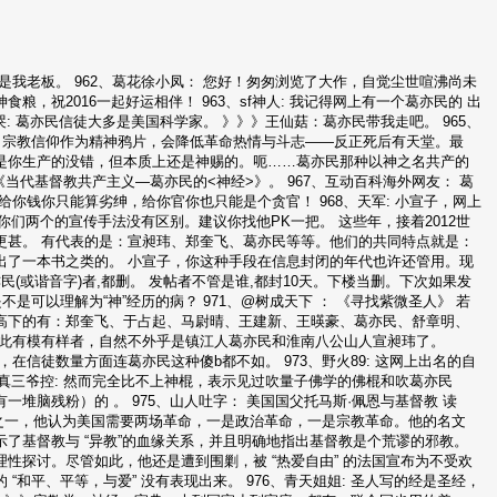
: 这是我老板。 962、葛花徐小凤： 您好！匆匆浏览了大作，自觉尘世喧沸尚未
祝2016一起好运相伴！ 963、sf神人: 我记得网上有一个葛亦民的 出
: 葛亦民信徒大多是美国科学家。 》》》王仙菇：葛亦民带我走吧。 965、
，宗教信仰作为精神鸦片，会降低革命热情与斗志——反正死后有天堂。最
是你生产的没错，但本质上还是神赐的。呃……葛亦民那种以神之名共产的
《当代基督教共产主义—葛亦民的<神经>》。 967、互动百科海外网友： 葛
你钱你只能算劣绅，给你官你也只能是个贪官！ 968、天军: 小宣子，网上
你们两个的宣传手法没有区别。建议你找他PK一把。 这些年，接着2012世
更甚。 有代表的是：宣昶玮、郑奎飞、葛亦民等等。他们的共同特点就是：
出了一本书之类的。 小宣子，你这种手段在信息封闭的年代也许还管用。现
民(或谐音字)者,都删。 发帖者不管是谁,都封10天。下楼当删。下次如果发
不是可以理解为“神”经历的病？ 971、@树成天下 ： 《寻找紫微圣人》 若
高下的有：郑奎飞、于占起、马尉晴、王建新、王暎豪、葛亦民、舒章明、
如此有模有样者，自然不外乎是镇江人葛亦民和淮南八公山人宣昶玮了。
，在信徒数量方面连葛亦民这种傻b都不如。 973、野火89: 这网上出名的自
、真三爷控: 然而完全比不上神棍，表示见过吹量子佛学的佛棍和吹葛亦民
堆脑残粉）的 。 975、山人吐字： 美国国父托马斯·佩恩与基督教 读
国父之一，他认为美国需要两场革命，一是政治革命，一是宗教革命。他的名文
了基督教与 “异教”的血缘关系，并且明确地指出基督教是个荒谬的邪教。
性探讨。尽管如此，他还是遭到围剿，被 “热爱自由” 的法国宣布为不受欢
和平、平等，与爱” 没有表现出来。 976、青天姐姐: 圣人写的经是圣经，