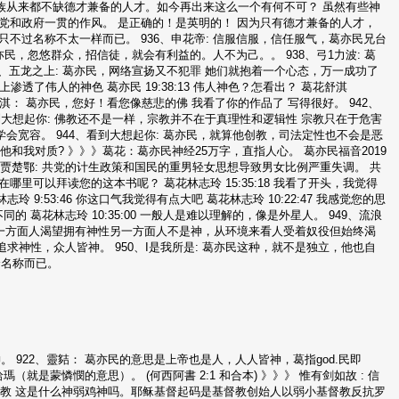
民族从来都不缺德才兼备的人才。如今再出来这么一个有何不可？ 虽然有些神
党和政府一贯的作风。 是正确的！是英明的！ 因为只有德才兼备的人才，
不过名称不太一样而已。 936、申花帝: 信服信服，信任服气，葛亦民兄台
亦民，忽悠群众，招信徒，就会有利益的。人不为己。。 938、弓1力波: 葛
9、五龙之上: 葛亦民，网络宣扬又不犯罪 她们就抱着一个心态，万一成功了
上渗透了伟人的神色 葛亦民 19:38:13 伟人神色？怎看出？ 葛花舒淇
花舒淇： 葛亦民，您好！看您像慈悲的佛 我看了你的作品了 写得很好。 942、
到大想起你: 佛教还不是一样，宗教并不在于真理性和逻辑性 宗教只在于危害
宽容。 944、看到大想起你: 葛亦民，就算他创教，司法定性也不会是恶
让他和我对质? 》》》葛花：葛亦民神经25万字，直指人心。 葛亦民福音2019
7、贾楚鄂: 共党的计生政策和国民的重男轻女思想导致男女比例严重失调。 共
 我在哪里可以拜读您的这本书呢？ 葛花林志玲 15:35:18 我看了开头，我觉得
玲 9:53:46 你这口气我觉得有点大吧 葛花林志玲 10:22:47 我感觉您的思
同的 葛花林志玲 10:35:00 一般人是难以理解的，像是外星人。 949、流浪
 一方面人渴望拥有神性另一方面人不是神，从环境来看人受着奴役但始终渴
求神性，众人皆神。 950、I是我所是: 葛亦民这种，就不是独立，他也自
个名称而已。
。 922、靈夡： 葛亦民的意思是上帝也是人，人人皆神，葛指god.民即
就是蒙憐憫的意思）。 (何西阿書 2:1 和合本) 》》》 惟有剑如故 : 信
为了传教 这是什么神弱鸡神吗。耶稣基督起码是基督教创始人以弱小基督教反抗罗