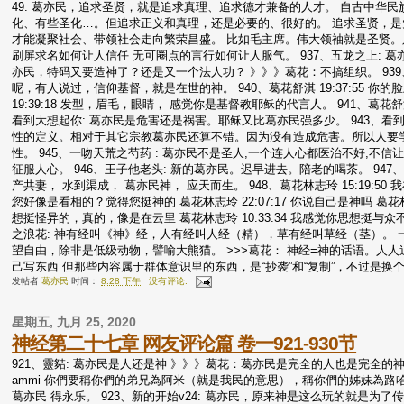
49: 葛亦民，追求圣贤，就是追求真理、追求德才兼备的人才。 自古中华
化、有些圣化…。但追求正义和真理，还是必要的、很好的。 追求圣贤，是
才能凝聚社会、带领社会走向繁荣昌盛。 比如毛主席。伟大领袖就是圣贤。只
刷屏求名如何让人信任 无可圈点的言行如何让人服气。 937、五龙之上: 葛
亦民，特码又要造神了？还是又一个法人功？ 》》》葛花：不搞组织。 93
呢，有人说过，信仰基督，就是在世的神。 940、葛花舒淇 19:37:55 你的脸
19:39:18 发型，眉毛，眼睛， 感觉你是基督教耶稣的代言人。 941、葛
看到大想起你: 葛亦民是危害还是祸害。耶稣又比葛亦民强多少。 943、看
性的定义。相对于其它宗教葛亦民还算不错。因为没有造成危害。所以人要学会
性。 945、一吻天荒之芍药 : 葛亦民不是圣人,一个连人心都医治不好,不信
征服人心。 946、王子他老头: 新的葛亦民。迟早进去。陪老的喝茶。 94
产共妻， 水到渠成， 葛亦民神， 应天而生。 948、葛花林志玲 15:19:50
您好像是看相的？觉得您挺神的 葛花林志玲 22:07:17 你说自己是神吗 葛花林志
想挺怪异的，真的，像是在云里 葛花林志玲 10:33:34 我感觉你思想挺与众不
之浪花: 神有经叫《神》经，人有经叫人经（精），草有经叫草经（茎）。
望自由，除非是低级动物，譬喻大熊猫。 >>>葛花： 神经=神的话语。人人追
己写东西 但那些内容属于群体意识里的东西，是“抄袭”和“复制”，不过是换
发帖者
葛亦民
时间：
8:28 下午
没有评论:
星期五, 九月 25, 2020
神经第二十七章 网友评论篇 卷一921-930节
921、靈夡: 葛亦民是人还是神 》》》葛花：葛亦民是完全的人也是完全的神
ammi 你們要稱你們的弟兄為阿米（就是我民的意思），稱你們的姊妹為路哈瑪（
葛亦民 得永乐。 923、新的开始v24: 葛亦民，原来神是这么玩的就是