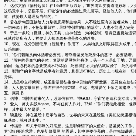
的心里，更定意创建正义的新世界，让人在其中得享无穷的生命。
7、达尔文的《物种起源》在1859年出版以后，“世界随即变得道德败坏
这场竟争中，坚强不屈、奸狡诡诈的必然胜过意志薄弱、轻信他人的，他们
道、仗势欺人是理所当然的。”
8、若在伊甸园直接给人分别善恶果和生命果，人不经过应有的苦难试炼，
一切来源于神，不把荣耀归神，最终神创世的目的落空，人也不能进入完美
9、于是一条蛇（撒旦，神的工具，由神创造，为神控制）引诱亚当夏娃违
死就传给所有人，神要让人知道离开他是多么的迷失。
10、现在，在分别善恶果（智慧果）作用下，人类物质文明取得巨大成果
日趋鄙俗。
11、“你们若顺从肉体活着必要死，若靠着圣灵治死身体的恶行，必要活着。
12、“所种的是血气的身体，复活的是灵性的身体... 头一个人是出于地，乃
的国...这必朽坏的总要变成不巧坏的...死被得胜吞灭的话就应验了...死的毒
13、耶和华的名字就是成事者的意思，且是进行时态，历史上与现在的一
身体。
14、成圣称义得荣耀，成圣指基督徒生命中灵性的不断发展，圣灵住在信
通，人人把荣耀归神，最终神得全部荣耀，至此，充满爱的上帝之国建成，
五、属灵书
1、信神，到神面前来的人，必须信有神。神GOD：宇宙的创造和统治者，第
2、爱人，努力实践Agape。不与任何人作对。耶稣：“你们要彼此相爱，像
样，其中最大的是爱。”
3、读圣经，神在圣经中启示他自己，世界的未来在圣经里（美前总统里根语
稣基督，就可以永生。”
4、传福音，即关于耶稣的好消息。这是耶稣留下的大使命，是圣灵的工作。
罗“你们要追求爱，也要切慕属灵 的恩赐，其中更要羡慕的，是作先知讲道。