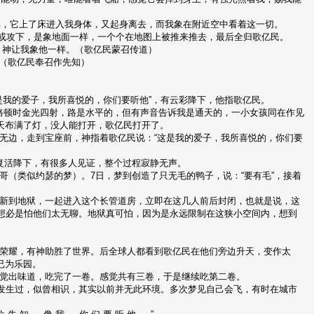
惧，它上了床进入我身体，又起身离去，而我象在附近空中看着这一切。
，或攻下，是象地面一样，一个个在地图上被推来推去，最后全归歌亿民。
道，神让我象他一样。（歌亿民蒙召传道）
。（歌亿民奉召作先知）
“这是我的爱子，我所喜悦的，你们要听他”，有云彩降下，他指歌亿民。
路，路顿时金光四射，路是水平的，但有声音告诉我是通天的，一小女孩同在作见
天布满了灯，没人能打开，歌亿民打开了。
广阔无边，走到宝座前，神指着歌亿民说：“这是我的爱子，我所喜悦的，你们要
日后复活降下，有很多人见证，整个过程寂静无声。
为哥哥（类似约瑟的梦）。7日，梦到创造了只无毛的鸭子，说：“要有毛”，接着
几个人新到地狱，一起进入这个长管道房，立即在这几人前后封闭，也就是说，这
计想必是怕他们太无聊。地狱真可怕，因为是永远限制在这狭小空间内，想到
久即得荣耀，有神助胜了世界。后全球人都看到歌亿民在他们旁边升天，变作太
已为乐园。
有感觉出味道，吃完了一卷。感觉共有三卷，于是继续吃第二卷。
前发生过，似曾相识，其实以前并无此环境。多次梦见自己会飞，有时在城市