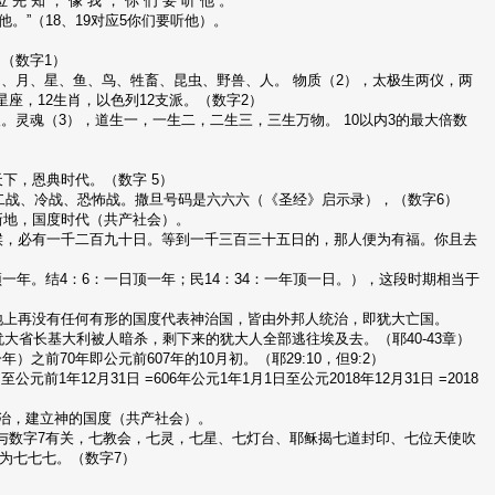
位 先 知 ， 像 我 ， 你 们 要 听 他 。 ”
他。”（18、19对应5你们要听他）。
（数字1）
、月、星、鱼、鸟、牲畜、昆虫、野兽、人。 物质（2），太极生两仪，两
2星座，12生肖，以色列12支派。（数字2）
。灵魂（3），道生一，一生二，二生三，三生万物。 10以内3的最大倍数
天下，恩典时代。（数字 5）
战、二战、冷战、恐怖战。撒旦号码是六六六（《圣经》启示录），（数字6）
新地，国度时代（共产社会）。
的时候，必有一千二百九十日。等到一千三百三十五日的，那人便为有福。你且去
顶一年。结4：6：一日顶一年；民14：34：一年顶一日。），这段时期相当于
，地上再没有任何有形的国度代表神治国，皆由外邦人统治，即犹大亡国。
犹大省长基大利被人暗杀，剩下来的犹大人全部逃往埃及去。（耶40-43章）
前70年即公元前607年的10月初。（耶29:10，但9:2）
至公元前1年12月31日 =606年公元1年1月1日至公元2018年12月31日 =2018
统治，建立神的国度（共产社会）。
与数字7有关，七教会，七灵，七星、七灯台、耶稣揭七道封印、七位天使吹
为七七七。（数字7）