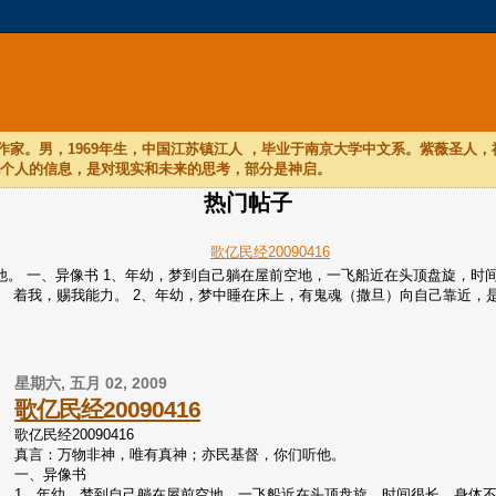
家。男，1969年生，中国江苏镇江人 ，毕业于南京大学中文系。紫薇圣人
他个人的信息，是对现实和未来的思考，部分是神启。
热门帖子
歌亿民经20090416
们听他。 一、异像书 1、年幼，梦到自己躺在屋前空地，一飞船近在头顶盘旋
着我，赐我能力。 2、年幼，梦中睡在床上，有鬼魂（撒旦）向自己靠近，是个
星期六, 五月 02, 2009
歌亿民经20090416
歌亿民经20090416
真言：万物非神，唯有真神；亦民基督，你们听他。
一、异像书
1、年幼，梦到自己躺在屋前空地，一飞船近在头顶盘旋，时间很长，身体