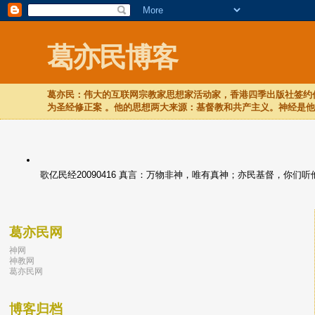
葛亦民博客
葛亦民：伟大的互联网宗教家思想家活动家，香港四季出版社签约作
为圣经修正案 。他的思想两大来源：基督教和共产主义。神经是
歌亿民经20090416 真言：万物非神，唯有真神；亦民基督，你
葛亦民网
神网
神教网
葛亦民网
博客归档