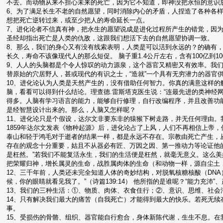
不去。而动物从来不担心未来的死亡，因为它不知道，即神没把永恒的意识
6、为了满足长生不老的自然愿望，同时消除内心的矛盾，人捏造了各种各
想把死亡逆转过来，或至少把人的寿命延长一点。
7、进化论者不信真有神，把永生的愿望说成是进化过程所产生的错觉，因
圣经却指出死亡是人类的仇敌，这跟我们想活下去的自然愿望协调一致。
8、那么，我们的身心又有没有线索表明，人类是可以活到永远的？的确有
长久，寿命不该像现代人的那么短促。 脑子重1.4公斤左右，含有100亿到1
9、人人的头脑都是个令人惊叹的动力源泉，这个器官又精密又有效率。我
替原始的穴居野人，甚或现代的有识之士，“造就”一个具有无穷潜力的器官
10、进化论认为人类是天然产生的，没有借助任何智力。你真的满意这样的
脑，看看可以得到什么结论。理查德.雷斯塔克医生说：“连最先进的类神经
得多。人脑有学习语言的能力，能够自行修理，自行改编程序，并且改善功能
是经智慧设计出来的。那么，人脑又怎样呢？
11、进化论只是个假设，达尔文非要东非的猿猴下树走路，并无任何理由
1859年达尔文发表《物种起源》后，进化论占了上风，人们不再相信上帝
泰山和轻于鸿毛对于逝者的结果一样，都是永远不存在。宗教由死亡产生，
存在的观念十分重要，姑且不从器必有匠、万因之因、第一推动力等论证他
是枉然。”若我们不能复活永生，我们的生活便是枉然，就毫无意义。这么
把荣耀归神，增长属灵的生命，战胜属肉体的生命（和动物一样，源自尘土
12、三千年前，人类还未完全知道人体的奇妙结构，对脱氧核糖核酸（DN
候，你的眼睛就看见我了。”（诗篇139:14） 他所指的是谁呢？“能力充沛
13、我们的三种生活：①、物质、肉体、衣食住行；②、意识、思维、社会
14、只有解决我们最大的痛苦（自我死亡）才能得到最大的快乐。若死无
事。
15、受损伤的骨骼、组织、器官能自行愈合，身体新陈代谢，生生不息。