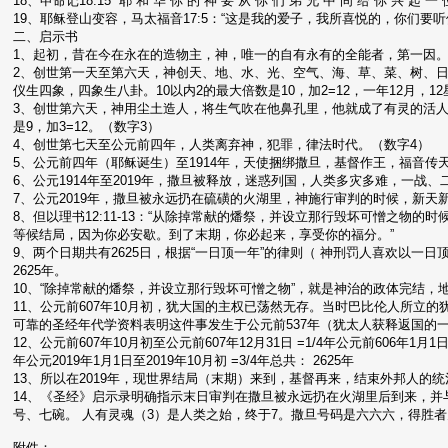
18、申命记18:15 “耶 和 华 你 的 神 要 从 你 们 弟 兄 中 间 给 你 兴 起 一 
19、耶稣登山变容，马太福音17:5：“这是我的爱子，我所喜悦的，你们要听
二、启示书
1、起初，昔在今在永在的造物主，神，唯一的自有永有的全能者，第一因。
2、创世第一天至第六天，神创天、地、水、光、空气、海、草、菜、树、日
仪生四象，四象生八卦。10以内2的最大倍数是10，加2=12，一年12月，1
3、创世第六天，神用尘土造人，将生气吹在他鼻孔里，他就成了有灵的活人
是9，加3=12。（数字3）
4、创世第七天至公元前四年，人类离弃神，犯罪，律法时代。（数字4）
5、公元前四年（耶稣诞生）至1914年，天使捆绑撒旦，基督作王，福音传
6、公元1914年至2019年，撒旦被释放，迷惑列国，人类多灾多难，一
7、公元2019年，撒旦被永远扔在硫磺的火湖里，神施行审判的时候，新天
8、但以理书12:11-13：“从除掉常献的燔祭，并设立那行毁坏可憎之物
等候结局，因为你必安歇。到了末期，你必起来，享受你的福分。”
9、两个日期共有2625日，根据“一日顶一年”的律则（ 神刑罚人喜欢以一日
2625年。
10、“除掉常献的燔祭，并设立那行毁坏可憎之物”，就是神治的政体完结
11、公元前607年10月初，犹大国的主权已荡然无存。当时巴比伦人所立的
可靠的圣经年代学资料表明这件事发生于公元前537年（犹太人获释返国的一年）之
12、公元前607年10月初至公元前607年12月31日 =1/4年公元前606年1月1日
年公元2019年1月1日至2019年10月初 =3/4年总共： 2625年
13、所以在2019年，现世界结局（末期）来到，基督再来，结束外邦人的
14、《圣经》启示录明确指示末日审判在撒旦被永远扔在火湖里后到来，并
号、七碗。 人有灵魂（3）是人类之始，终于7。撒旦号码是六六六，得胜者
附件：