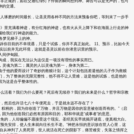
是非正规的，如在交通红绿灯下停留的瞬间想到神。祷告可以是无声的，也可
神的交通。
匠人琢磨的时间最长，让圣灵用各种不同的方法来预备你吧，等到末了一步手
经》里充满着神迹，有分红海的神迹，也有火从天上降下和在海面上行走的神
赐给我们行神迹的能力。
雅各梦见梯子上的神。
诉你目前的不幸境遇，只是个试炼，你并不真正如此。 11、预示，比如今天
其实以前并无此环境，这就是圣灵以前在你潜意识里的预示。
人间伊甸园。
式构成，我实在无法认为这仅是一项没有理性的事实而巳。
一，灵魂为第二；属灵的人以灵魂为第一，身体为第二。
，由于他的爱而设计了奇妙的救赎计划，这个计划包括差遣他的儿子作为救赎
们，为了整体的无限完整性，他不得不让人受难，这是他的试炼，也是他的
因为这是合乎整体性的。
什么活着？我们为什么要死？死后有无续存？我们的未来是什么？哲学和宗教
计，然后也许活七八十年便死去，于是就永远不存在了？
、权柄的，因为你创造了万物，并且万物是因你的旨意被创造而有的。”（启
因为他创造我们必然有原因和目的，耶和华就是“成事者”的意思。
避免的，人却偏偏不愿接受这个现实。圣经其实早就揭开谜底，使真相大白。
预先安排，使人生来就向往长生不老。“神把永恒的意识放在世人心里，这
。自从神判了人类死罪，世人就活在死亡的阴影下，痛苦难安，失落之情挥之