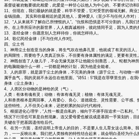
基督徒被劝勉要彼此相爱，此爱是一种甘心以他人为中心的、不要求记功和
11、但现在，我们最缺的就是爱，科学不管爱，它对受苦的领域无解。商
金钱扭曲。 其实和你最相近的是其他人，爱神爱人（至少不与任何人作对）
12、“人从来就不了解自己所憎恨的人”。“仇恨和恐惧是不可分割的，凡我
外。在上帝所应许的新世界，人人都真诚相待，彼此情同手足，因为人类的
13、圣经金律：你愿意别人怎样待你，你就怎样待人。
14、歌亿民经金律：[不与任何人作对]。
四、尘土书
1、神用尘土创造亚当的身体，将生气吹在他鼻孔里，他就成了有灵的活人
的局限性，而要给予人类真正快乐，不但要有身体属性的满足，更要有灵性
2、神既创造了人做儿子，不会无缘无故不让他能分别善恶，人、蛇都为神
的电脑能做什么一样，一切都是神的计划，因为他是全能者。
3、人的原罪，就是源于尘土的身体，不完美的身体（源于尘土，与动物一样
属乎血气，我的灵就不永远住在他里面。”诗51：5“我是在罪孽里生的，在
身体（尘土身体）。
4、人类区分动物的是神给的灵（气）。
人类：有体有魂有灵；动物：有体有魂无灵；植物：有体无魂无灵。
人和兽类根本是两回事。人有爱心、良心、道德观念、灵性需要、公平感、
这些特性。人不但关心未来，还把积累的知识代代相传。
5、根据进化心理学，“人性一般是自私的，倾向于不择手段追求一己私利。”
情况下行淫也可算是自然现象。连父爱母爱也被说成是基因一手策划的，目
关键在于把基因遗传给后代。
6、在另一方面，圣经说明上帝造人的目的，不是要人生儿育女这么简单。
力，一一反映出来。我们把人类独有的特性结合起来，就会明白圣经为什么