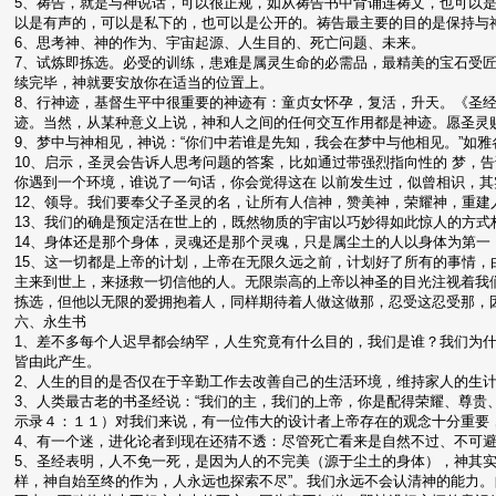
5、祷告，就是与神说话，可以很正规，如从祷告书中背诵连祷文，也可以
以是有声的，可以是私下的，也可以是公开的。祷告最主要的目的是保持与
6、思考神、神的作为、宇宙起源、人生目的、死亡问题、未来。
7、试炼即拣选。必受的训练，患难是属灵生命的必需品，最精美的宝石受
续完毕，神就要安放你在适当的位置上。
8、行神迹，基督生平中很重要的神迹有：童贞女怀孕，复活，升天。《圣
迹。当然，从某种意义上说，神和人之间的任何交互作用都是神迹。愿圣灵
9、梦中与神相见，神说：“你们中若谁是先知，我会在梦中与他相见。”如
10、启示，圣灵会告诉人思考问题的答案，比如通过带强烈指向性的 梦，告
你遇到一个环境，谁说了一句话，你会觉得这在 以前发生过，似曾相识，
12、领导。我们要奉父子圣灵的名，让所有人信神，赞美神，荣耀神，重建
13、我们的确是预定活在世上的，既然物质的宇宙以巧妙得如此惊人的方
14、身体还是那个身体，灵魂还是那个灵魂，只是属尘土的人以身体为第
15、这一切都是上帝的计划，上帝在无限久远之前，计划好了所有的事情
主来到世上，来拯救一切信他的人。无限崇高的上帝以神圣的目光注视着我
拣选，但他以无限的爱拥抱着人，同样期待着人做这做那，忍受这忍受那，
六、永生书
1、差不多每个人迟早都会纳罕，人生究竟有什么目的，我们是谁？我们为
皆由此产生。
2、人生的目的是否仅在于辛勤工作去改善自己的生活环境，维持家人的生
3、人类最古老的书圣经说：“我们的主，我们的上帝，你是配得荣耀、尊贵
示录４：１１）对我们来说，有一位伟大的设计者上帝存在的观念十分重要，
4、有一个迷，进化论者到现在还猜不透：尽管死亡看来是自然不过、不可
5、圣经表明，人不免一死，是因为人的不完美（源于尘土的身体），神其实
样，神自始至终的作为，人永远也探索不尽”。我们永远不会认清神的能力