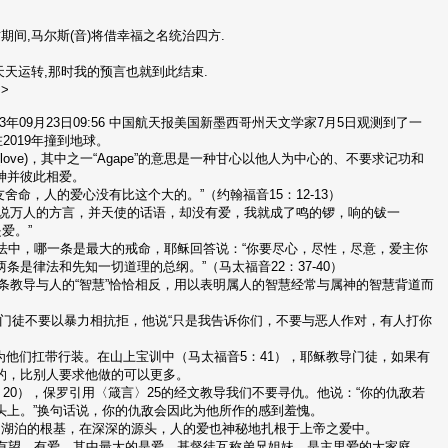
这期间,马尔斯(音)将借幸福之名统治四方.
天天运转,那时我的预言也就到此结束.
>
03年09月23日09:56 中国航天报美国新墨西哥州天文学家7月5日观测到了一
2019年撞到地球。
ve)，其中之一“Agape”的意思是一种甘心以他人为中心的、不要求记功和
神并彼此相爱。
命，人的爱心没有比这个大的。”（约翰福音15：12-13）
”：“我若能说万人的方言，并天使的话语，却没有爱，我就成了鸣的锣，响的钹一
爱。”
人问耶稣在摩西的律法中，哪一条是最大的戒命，耶稣回答说：“你要尽心，尽性，尽意，爱主你
是律法和先知一切道理的总纲。”（马太福音22：37-40）
样，耶稣的这条教导与人的“智慧”恰恰相反，用以表明属人的智慧经常与属神的智慧背道而
中耶稣教导他的门徒不要以暴力相抗拒，他说“只是我告诉你们，不要与恶人作对，有人打你
以强迫人民为他们扛带行装。在山上宝训中（马太福音5：41），耶稣教导门徒，如果有
的，比别人要求他做的可以更多。
〈罗马书〉（12：20），保罗引用〈箴言〉25的经文教导我们不要寻仇。他说：“你的仇敌若
头上。”换句话说，你的仇敌会因此为他所作的感到羞愧。
的湖泊的根基，在深深的源头，人的爱也神秘地扎根于上帝之爱中。
、有望、有爱，其中最大的是爱。基督徒互称弟兄姐妹，是主里爱的大家庭。