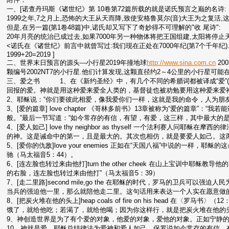
一、[诺查丹玛斯《诸世纪》第 10卷第72篇所载的就是诺氏预言之巅的名诗:
1999之年,7之月上,恐怖的大王从天而降,致使安格鲁莫尔(音)大王为之复活,
但是,在另一篇(第1卷48篇)中,诺氏却又写下了奇妙得不可理解的"收 尾诗":
20年月亮的统治已成过去,如果7000年另一种物体将把王国组建,太阳将停止
<诺氏在《诸世纪》前言中就曾写过:我们现在正处在7000年纪(第7个千年纪).
1999+20=2019 ]
二、世界末日预言的源头---小行星2019年撞地球
http://www.sina.com.cn
20
颗编号2002NT7的小行星.他们计算发现,这颗直径约2～4公里的小行星可能在
三、爱之书 1、在《新约圣经》中，有几个不同的希腊词都被译成“爱”(lo
回报的爱。神就是用这种爱来爱全人类的，基督徒也被劝勉要用这种爱来爱
2、耶稣说：“你们要彼此相爱，像我爱你们一样，这就是我的命令，人为朋友舍
3、[爱的篇章] love chapter 《哥林多前书》13章被称为“爱的篇章
般。”最后一节写道：“如今常存的有信，有望，有爱，这三样，其中最大的是
4、[爱人如己] love thy neighbor as thyself 一个法利赛
的神。这是诫命中的第一，且是最大的。其次也相仿，就是要爱人如己。这两条
5、[爱你的仇敌]love your enemies 正如在“天国八福”中说的一
驰（马太福音5：44）。
6、[连左脸也转过来由他打]turn the other cheek 在山上宝训
的右脸，连左脸也转过来由他打”（马太福音5：39）
7、[走二里路]second mile,go the 在耶稣的时代，罗马的卫兵可
当兵的强迫他一里，那么就陪他走二里。这句话用来表达一个人实在愿意做
8、[把炭火堆在他的头上]heap coals of fire on his head 在
饿了，就给他吃；若渴了，就给他喝；因为你这样行，就是把炭火堆在他的
9、神创造世界是为了有个爱的对象，他爱的对象，爱他的对象。正如宁静
10、神就是爱，耶稣总结律法为爱神和爱人如己，保罗说如今常存的有信