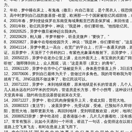
力。
2、年幼，梦中睡在床上，有鬼魂（撒旦）向自己靠近，是个黑衣人，很恐
3、高中时梦到自己战胜敌基督--欧盟，欧洲那一个个国家被歌亿民或联络
4、2001年春，梦到使徒保罗在东南亚海域乘船至巴西圣保罗城，来回传
5、2001年秋，歌亿民异梦中，神说：“我是神，你们要听他。”他指歌亿民
6、20020525，异梦中撒旦被神赶出我体内。
7、20020629，刚入睡，半梦半醒中，听圣灵微声：“要快了。”
8、20020827，异象中在母校校园升天，神说：“我是神，你们要听他”，
9、20041114，异梦中爬上一高台，在宽广的平台上，打开一条通天的
证。后异梦中，天顶开了个井样的口，有紫色光象瀑布般射下。后异梦中，
10、20050215，异梦中在老办公室上课，走出外面天上，有宝座的天庭
听他”，随即降到街上，众人围观，说：“这是美罪（原文）的青年”。
11、20061120，异梦中在市中心广场被提升天，身体悬空垂直上升，3
12、20070606，梦到自己最终为天子，曾做过许多角色。我的哥哥称我
就有了毛。JING说我不做这事了，歌亿民说可以。
13、20071222，异梦中，来到地狱视察，原来地狱是长长的管道房，
几人就永远在约10平米的空间内，管道房是长方形，带个小拐弯，这种设
天堂真幸福，隐约有信息说基督徒就呆在天堂。
14、20071227，异梦中，歌亿民肉身慢慢升上天，变成太阳，普照大地。
15、20080323（复活节），凌晨异梦中，先受试探，受难。已预知不
阳，普照大地，随即更新天地，再回到地球，受到明星般欢迎，此时，地球
16、20080523异梦：梦中吃圣经，是香港版小本，几片几片撕着吃，没
17、常常有预示，比如今天遇到一个环境，谁说了一句话，会觉得这在以
道路上空飞来飞去，有时在悬崖上直飞而下。