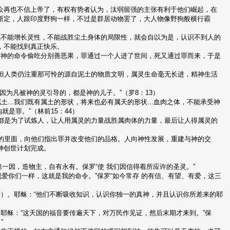
，大众再也不信上帝了，有权有势者认为，汰弱留强的主张有利于他们崛起，在
断定，人跟印度野狗一样，不过是群居动物罢了，大人物像野狗般横行霸
就不能增长灵性，不能战胜尘土身体的局限性，就会自以为是，认识不到人的
，不能找到真正快乐。
背神的命令偷吃分别善恶果，罪通过一个人进了世间，死又通过罪而来，于是
，但人类仍注重那可怜的源自泥土的物质文明，属灵生命毫无长进，精神生活
因为凡被神的灵引导的，都是神的儿子。”（罗8：13）
属土...我们既有属土的形状，将来也必有属天的形状...血肉之体，不能承受神
钩就是罪。”（林前15：44）
切都是为了试炼人，让人用属灵的力量战胜属肉体的力量，最后让人得属灵的
徒的里面，向他们指出罪并改变他们的品格。人向神性发展，重建与神的交
神创世计划完成。
一因，造物主，自有永有。保罗“使 我们因信得着所应许的圣灵。”
我爱你们一样，这就是我的命令。”保罗“如今常存 的有信、有望、有爱，这三
）。耶稣：“他们不断吸收知识，认识你独一的真神，并且认识你所差来的耶
耶稣：“这天国的福音要传遍天下，对万民作见证，然后末期才来到。”保
”