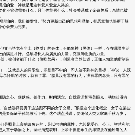
回报的爱，神就是用这种爱来爱全人类的。
业文化不管你需要什么，只问你能买什么，社会关系成了金钱关系，亲情也被
。
们所惧怕的，我们都憎恨。”努力更新自己的思想和品格，把恶意和仇恨摒于脑
身心会变为完美。
。但亚当毕竟有尘土（物质）的身体，不能象神（灵体）一样，存在属灵生活
上的满足才行。必须增长人类属灵的力量，克服属物质的力量。
所创，被创者能干什么（偷吃禁果），创造者当然知道，正如人知道他所制造
），这就是人的局限性，罪是目不中的，即人达不到神的目标，“神说，人既
我母亲怀胎的时候，就有了罪。”胎儿没有罪的行为，没有罪的念头，只有罪的
恻隐之心、幽默感、创作力、时间观念、自我意识和审美眼光，动物却没有
，“自然选择要男子连连跟不同的女子交媾。”根据这个进化概念，女子在某些
的是要保证子孙能够活下去。这个观点强调，要确保人类大家庭千秋万岁，
我们是照着上帝的形象造的，足以把他的属性，尤其是爱心、公正、智慧和能
把人置于动物之上。圣经清楚表明，上帝不但把永生的愿望放在他所造的人