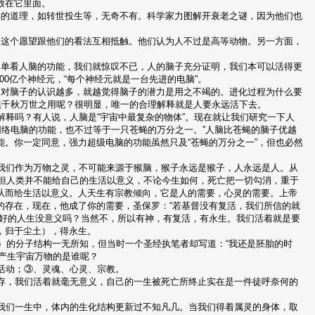
放在它里面。
样的道理，如转世投生等，无奇不有。科学家力图解开衰老之谜，因为他们也
为这个愿望跟他们的看法互相抵触。他们认为人不过是高等动物。另一方面，
，单看人脑的功能，我们就惊叹不已，人的脑子充分证明，我们本可以活得更
000亿个神经元，“每个神经元就是一台先进的电脑”。
们对脑子的认识越多，就越觉得脑子的潜力是用之不竭的。进化过程为什么要
供千秋万世之用呢？很明显，唯一的合理解释就是人要永远活下去。
解释吗？有人说，人脑是“宇宙中最复杂的物体”。现在就让我们研究一下人
网络电脑的功能，也不过等于一只苍蝇的万分之一。”人脑比苍蝇的脑子优越
。你一定同意，强力超级电脑的功能虽然只及“苍蝇的万分之一”，但也必然
。我们作为万物之灵，不可能来源于猴脑，猴子永远是猴子，人永远是人。从
，但人类并不能给自己的生活以意义，不论今生如何，死亡把一切勾消，重于
从而给生活以意义。人天生有宗教倾向，它是人的需要，心灵的需要。上帝
的存在，现在，他成了你的需要，圣保罗：“若基督没有复活，我们所信的就
美好的人生没意义吗？当然不，所以有神，有复活，有永生。我们活着就是要
，归于尘土），得永生。
A）的分子结构一无所知，但当时一个圣经执笔者却写道：“我还是胚胎的时
”、产生宇宙万物的是谁呢？
活动；③、灵魂、心灵、宗教。
续存，我们活着就毫无意义，自己的一生被死亡所终止实在是一件徒呼奈何的
在我们一生中，体内的生化结构更新过不知凡几。当我们得着属灵的身体，取