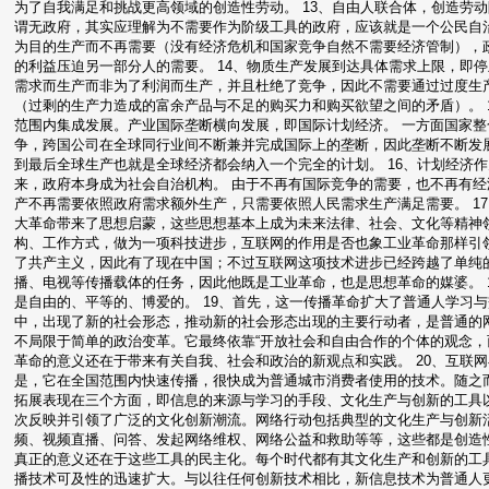
为了自我满足和挑战更高领域的创造性劳动。 13、自由人联合体，创造劳
谓无政府，其实应理解为不需要作为阶级工具的政府，应该就是一个公民自
为目的生产而不再需要（没有经济危机和国家竞争自然不需要经济管制），
的利益压迫另一部分人的需要。 14、物质生产发展到达具体需求上限，即
需求而生产而非为了利润而生产，并且杜绝了竞争，因此不需要通过过度生
（过剩的生产力造成的富余产品与不足的购买力和购买欲望之间的矛盾）。 
范围内集成发展。产业国际垄断横向发展，即国际计划经济。 一方面国家
争，跨国公司在全球同行业间不断兼并完成国际上的垄断，因此垄断不断发
到最后全球生产也就是全球经济都会纳入一个完全的计划。 16、计划经济
来，政府本身成为社会自治机构。 由于不再有国际竞争的需要，也不再有
产不再需要依照政府需求额外生产，只需要依照人民需求生产满足需要。 1
大革命带来了思想启蒙，这些思想基本上成为未来法律、社会、文化等精神
构、工作方式，做为一项科技进步，互联网的作用是否也象工业革命那样引
了共产主义，因此有了现在中国；不过互联网这项技术进步已经跨越了单纯
播、电视等传播载体的任务，因此他既是工业革命，也是思想革命的媒婆。 
是自由的、平等的、博爱的。 19、首先，这一传播革命扩大了普通人学习
中，出现了新的社会形态，推动新的社会形态出现的主要行动者，是普通的
不局限于简单的政治变革。它最终依靠“开放社会和自由合作的个体的观念，
革命的意义还在于带来有关自我、社会和政治的新观点和实践。 20、互联
是，它在全国范围内快速传播，很快成为普通城市消费者使用的技术。随之
拓展表现在三个方面，即信息的来源与学习的手段、文化生产与创新的工具以
次反映并引领了广泛的文化创新潮流。网络行动包括典型的文化生产与创新活动
频、视频直播、问答、发起网络维权、网络公益和救助等等，这些都是创造
真正的意义还在于这些工具的民主化。每个时代都有其文化生产和创新的工
播技术可及性的迅速扩大。与以往任何创新技术相比，新信息技术为普通人更