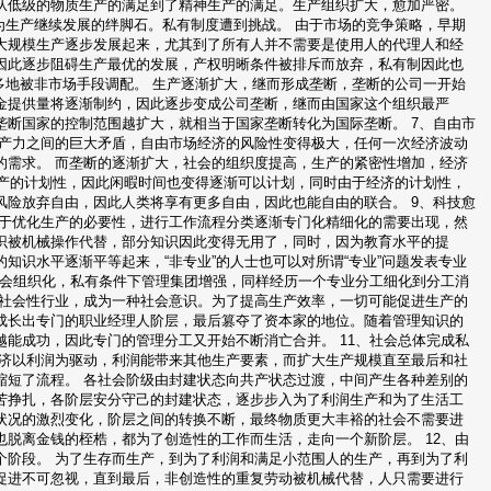
从低级的物质生产的满足到了精神生产的满足。生产组织扩大，愈加严密。
为生产继续发展的绊脚石。私有制度遭到挑战。 由于市场的竞争策略，早期
大规模生产逐步发展起来，尤其到了所有人并不需要是使用人的代理人和经
因此逐步阻碍生产最优的发展，产权明晰条件被排斥而放弃，私有制因此也
多地被非市场手段调配。 生产逐渐扩大，继而形成垄断，垄断的公司一开始
金提供量将逐渐制约，因此逐步变成公司垄断，继而由国家这个组织最严
断国家的控制范围越扩大，就相当于国家垄断转化为国际垄断。 7、自由市
生产力之间的巨大矛盾，自由市场经济的风险性变得极大，任何一次经济波动
的需求。 而垄断的逐渐扩大，社会的组织度提高，生产的紧密性增加，经济
生产的计划性，因此闲暇时间也变得逐渐可以计划，同时由于经济的计划性，
险放弃自由，因此人类将享有更多自由，因此也能自由的联合。 9、科技愈
出于优化生产的必要性，进行工作流程分类逐渐专门化精细化的需要出现，然
识被机械操作代替，部分知识因此变得无用了，同时，因为教育水平的提
知识水平逐渐平等起来，“非专业”的人士也可以对所谓“专业”问题发表专业
社会组织化，私有条件下管理集团增强，同样经历一个专业分工细化到分工消
到社会性行业，成为一种社会意识。为了提高生产效率，一切可能促进生产的
成长出专门的职业经理人阶层，最后篡夺了资本家的地位。随着管理知识的
能成功，因此专门的管理分工又开始不断消亡合并。 11、社会总体完成私
经济以利润为驱动，利润能带来其他生产要素，而扩大生产规模直至最后和社
缩短了流程。 各社会阶级由封建状态向共产状态过渡，中间产生各种差别的
苦挣扎，各阶层安分守己的封建状态，逐步步入为了利润生产和为了生活工
状况的激烈变化，阶层之间的转换不断，最终物质更大丰裕的社会不需要进
脱离金钱的桎梏，都为了创造性的工作而生活，走向一个新阶层。 12、由
个阶段。 为了生存而生产，到为了利润和满足小范围人的生产，再到为了利
促进不可忽视，直到最后，非创造性的重复劳动被机械代替，人只需要进行