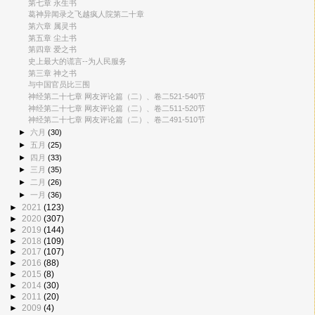
第七章 永生书
葛神异闻录之飞越疯人院第二十章
第六章 属灵书
第五章 尘土书
第四章 爱之书
史上最大的谎言--为人民服务
第三章 神之书
与中国官员比三围
神经第二十七章 网友评论篇（二）、卷二521-540节
神经第二十七章 网友评论篇（二）、卷二511-520节
神经第二十七章 网友评论篇（二）、卷二491-510节
►
六月
(30)
►
五月
(25)
►
四月
(33)
►
三月
(35)
►
二月
(26)
►
一月
(36)
►
2021
(123)
►
2020
(307)
►
2019
(144)
►
2018
(109)
►
2017
(107)
►
2016
(88)
►
2015
(8)
►
2014
(30)
►
2011
(20)
►
2009
(4)