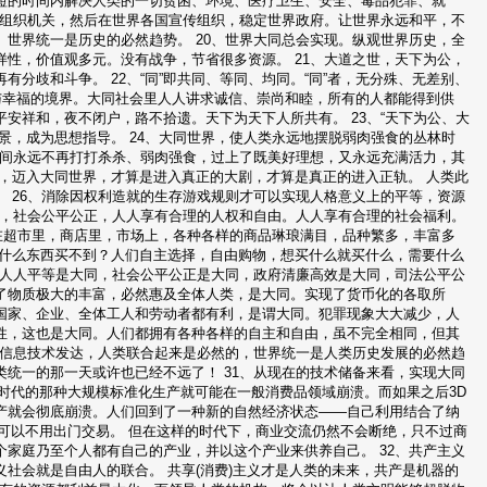
短的时间内解决人类的一切贫困、环境、医疗卫生、安全、毒品犯罪、就
的组织机关，然后在世界各国宣传组织，稳定世界政府。让世界永远和平，不
世界统一是历史的必然趋势。 20、世界大同总会实现。纵观世界历史，全
性，价值观多元。没有战争，节省很多资源。 21、大道之世，天下为公，
分歧和斗争。 22、“同”即共同、等同、均同。“同”者，无分殊、无差别、
与幸福的境界。大同社会里人人讲求诚信、崇尚和睦，所有的人都能得到供
安祥和，夜不闭户，路不拾遗。天下为天下人所共有。 23、“天下为公、大
景，成为思想指导。 24、大同世界，使人类永远地摆脱弱肉强食的丛林时
之间永远不再打打杀杀、弱肉强食，过上了既美好理想，又永远充满活力，其
，迈入大同世界，才算是进入真正的大剧，才算是真正的进入正轨。 人类此
 26、消除因权利造就的生存游戏规则才可以实现人格意义上的平等，资源
等，社会公平公正，人人享有合理的人权和自由。人人享有合理的社会福利。
现在超市里，商店里，市场上，各种各样的商品琳琅满目，品种繁多，丰富多
什么东西买不到？人们自主选择，自由购物，想买什么就买什么，需要什么
，人人平等是大同，社会公平公正是大同，政府清廉高效是大同，司法公平公
了物质极大的丰富，必然惠及全体人类，是大同。实现了货币化的各取所
国家、企业、全体工人和劳动者都有利，是谓大同。犯罪现象大大减少，人
性，这也是大同。人们都拥有各种各样的自主和自由，虽不完全相同，但其
着信息技术发达，人类联合起来是必然的，世界统一是人类历史发展的必然趋
统一的那一天或许也已经不远了！ 31、从现在的技术储备来看，实现大同
时代的那种大规模标准化生产就可能在一般消费品领域崩溃。而如果之后3D
产就会彻底崩溃。人们回到了一种新的自然经济状态——自己利用结合了纳
可以不用出门交易。 但在这样的时代下，商业交流仍然不会断绝，只不过商
家庭乃至个人都有自己的产业，并以这个产业来供养自己。 32、共产主义
社会就是自由人的联合。 共享(消费)主义才是人类的未来，共产是机器的