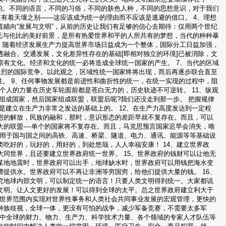
的。不同的语言，不同的习俗，不同的肤色人种，不同的思想意识，对于我们
直有着天壤之别——这应该成为统一的理由而不应该是逃避的借口。 4、理想
瞄向“发展与文明”，从前的历史让我们有足够的信心去期待：仅用两个世纪
无与伦比的美好前景，是所有热爱世界和平的人所共有的梦想，当代的种种暴
。随着经济发展生产力提高世界市场日益成为一个整体，国际分工日益加强，
融合。交通发展，文化差异性存在的基础[即相对独立的环境]已被消除，文
有文化。经济和文化的统一必将造成全球统一国家的产生。 7、当代的区域
激烈的国际竞争。以此观之，区域性统一国家终将出现，而后再逐步联合直至
性。 9、任何事物发展都是前进性和曲折性的统一，在统一实现的过程中，阻
个人的力量在历史车轮面前都是苍白无力的，历史轨迹不可逆转。 11、纵观
组成国家，然后国家组成联盟，联盟后呢?我们还没走到那一步。 把握规律
是建立在生产力非常之发达的基础上的。 12、在生产力高度发达到一定程
想的解放，民族的融和，那时，意识形态的差距早就不复存在。而且，可以
的联盟----单个的国家将不复存在。而且，马克思预言国家迟早会消失，唯
，用于国与国之间的高铁、高速、桥梁、隧道、电力、通讯、能源等等基础设
吃好的，玩好的，用好的，到处悠哉，人人幸福安康！ 14、建立世界政
同世界，且还要建立世界政府统一世界。 15、世界政府的钱财可以让他无
某地地震时，世界政府可以出手，地球缺水时，世界政府可以用钱把海水变
提供水。世界政府可以不再让非洲等穷国穷，给他们提供大量的钱。 16、
究地球内部文明，可以制定统一的语言！只要人类文明得到统一。大家都说
文明。让人文更好的发展！可以得到全球的太平。总之世界政府建立利大于
全世界范围内实现对世界性事务和人类社会共同事业发展的宏观管理，更快的
种族歧视，全球一体，更没有可怕的战争，减少军备竞赛，不需要太多军
集中全球的财力、物力、生产力、科学技术力量、各个领域的专家人才队伍等