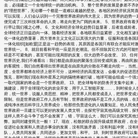
去，必须建立一个全地球统一的政治机构。 3、整个世界的发展是参差不齐
的“理想世界”，无论哪一个都是一道难以逾越的壁垒。各地区的经济状况简
可以实现，人们会认识到一个完整世界政府的伟大意义，因为世界的趋势一直
便完成了三次科技革命的人类，将走向更为广阔的未来。 5、世界政府有着
行早让我们视之心悸。 6、文化和经济全球化趋势日益显著，后者造成前者
全球经济正日益趋向一体。随着经济发展，各地联系日益紧密，文化相互渗透
化一体化趋势显著，西方资本主义文化正以其强大的力量，征服和改造各国原
一体化组织[如欧盟]正是这一趋势的表现，其原因是各国只有联合才能应对
世界统一。 8、就目前看和平统一应是历史潮流。但不排除其它方式的可能
碍是不可避免的，甚至可能出现局部的反复，但大趋势不会改变。 10、任何
世界历史,我们不难看出：我们都是由原始的聚落生活转变成民族，再由民族
的客观性，我们自然看得出世界就是在由原先的分散在不断走向统一，当然,
度，全世界都将在经济上密不可分，这种经济的高度发达，会极大的促进思
预见，那时我们现在和外星系之间的隔绝将被打破，地球可能会组成一个强大
一取代国家的将会是一个世界政府。 13、把全球每年的防务开支集中起来
施建设，用于全球现代化的农业开发，用于人工智能开发……，到时候全人类
府，统一世界，说服人类思想、精神，把世界人民都变成圣人，把世界变成大
限制。但是世界政府工作人员有节制，世界政府的钱不是工作人员的钱，在
成纯净水然后科学注入营养成分，给那些负责进化的人钱量知足。给人民免费
世界政府一旦建立可以更好的发展人类文明，去探究宇宙其他高级文明，探
这样人类不会斗争了也不会发展了，错，宇宙这么大，我们可以去探究其他
弊。如同封建变民主一般！ 17、现在，松散的联合国升级成世界政府，在
促进社会发展和人类进步事业的发展，没有民族矛盾，没有利益冲突，没有
队，人类共同发展，共同进步，更加文明，和平。 18、到时世界政府可以