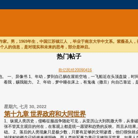
家。男，1969年生，中国江苏镇江人 ，毕业于南京大学中文系。紫薇圣人
他个人的信息，是对现实和未来的思考，部分是神启。
热门帖子
歌亿民经20090416
们听他。 一、异像书 1、年幼，梦到自己躺在屋前空地，一飞船近在头顶盘旋
着我，赐我能力。 2、年幼，梦中睡在床上，有鬼魂（撒旦）向自己靠近，是个
星期六, 七月 30, 2022
第十九章 世界政府和大同世界
1、纵观人类历史，侵略征服战争随处可见，从亚历山大到凯撒大帝，从拿
张不管其主观目的何在，在客观上都是统一愿望和趋势的反映。而且从结果
础。 2、落后的人类现象只是极少数，只要有足够的文明渗透，他们很快就
地球村的概念已经越来越明确。而人类的军事力量已足够毁灭世界。如果人