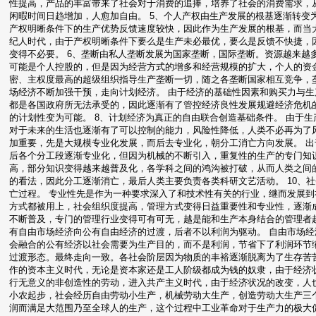
性提高，产品的丰富带来了社会对于消费的追捧，培养了社会的消费需求，
闲暇时间日趋增加，人愈加自由。 5、个人产权由生产发展的根基逐渐转变
产权明晰条件下的生产优势反馈速度较快，因此作为生产发展的根基，而当
纪人时代，由于产权明晰条件下要么是生产未必最优，要么是反馈不快捷，
变得不必要。 6、垄断由私人垄断发展为国家垄断，国际垄断。资源越来越
可能是个人控股的，但是因为经营方式的增多和经营规模的扩大，个人的资
密、主权度最高的超级组织指导生产垄断一切，随之各垄断国家相互竞争，垄
场经济不断加强干预，走向计划经济。 由于经济的基础性因素和购买力与
都是各国政府所无法承受的，因此逐渐有了管控经济良性发展规避经济危机
的计划性变为可能。 8、计划经济为真正的自由联合创造基础条件。 由于
对于未来的生活也逐渐有了可以控制的能力，风险性降低，人类不必再为了风
加重要，先是大规模专业化发展，而后去专业化，朝分工消亡方向发展。 
后各个分工段逐渐专业化，但因为机械的不断引入，重复性的生产的专门知
高，部分知识变得越来越普及化，各学科之间的鸿沟被打破，从而人类之间的
的看法，因此分工逐渐消亡，最后人类主要负责各类科研文艺活动。 10、
亡过程。 专业性先是作为一种要求深入了和技术性有关的行业，继而发展
方式都被用上，社会组织度提高，管理方式变得日益重要性和专业性，逐渐
不断普及，专门的管理行业变得可有可无，越是能和生产本身结合的管理者越
有自由市场经济向公有自由经济的过渡，后者不以利润为驱动。 自由市场
会融合的公有经济以社会需要为生产目的，而不是利润，节省下了利润环节
过渡形态。最终走向一致。各社会阶层因为物质的丰裕逐渐脱离为了生存苦
作的资本主义时代，无论是资本家还是工人阶级都成为钱的奴隶，由于经济
行无意义的非创造性的劳动，进入共产主义时代，由于经济状况的改变，人也
小农起步，社会经历自由劳动小生产，机械劳动大生产，创造劳动大生产三
润而满足大范围乃至全球人的生产，这个过程中工业革命对于生产力的极大