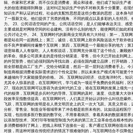
辑、作家和艺术家，而不仅仅是消费者、观众和读者。他们成了知识生产者
大的创造潜能得到释放，这对纠正知识生产中的不对称关系十分重要。在现
知识生产和认证的过程。社会的支配性思想是这些少数派的思想，这本身与
了一股新文化。他们提供了另类的视角、不同的观点以及多彩的人生经历。
力。 23、公民话语空间的产生。公民话语空间，是人们能够表达关注、感
主要成就是对网络空间的社会建构。没有什么别的地方，能使网民们如此积
公共讨论之中。 24、互联网时代的新商业文明具有六大特征：第一，互联
都是站在同一起跑线上；第三，诚信，在互联网上欺诈风险远远大于欺诈收
你不良声誉瞬间传遍整个互联网；第四，互联网是一个最能分享的地方；第
谐意味着人人有饭吃、人人有权说话，互联网充分体现了这个特点，兼顾效率
的革命。很多公司原来走的是传统分销渠道、零售，但今天已开始走到网上
的外贸形势，他们必须到国内寻找出路，必须在国内建立品牌，打开销路，
前全部都是由工厂生产，交给分销渠道，然后一层一层到达消费者手上。今
制造商根据消费者实际需求进行个性化定制，所以未来生产模式有可能更个
来越倾向于大家能接受的价格。 26、互联网知识经济、信息海洋时代，知
尤其令人惊喜的是，在互联网时代，学习成为一项近乎免费的全民福利，区
27、现在的互联网可以形容为农业时代的工业，谁在互联网的发展上领先
代的核弹，互联网是步兵时代的导弹。互联网的及时、速度、信息量大大弥
段效率呈指数倍提高，在互联网时代，人们真正开始认识到什么叫信息爆炸。
飞跃，而互联网的发明是在人类文明历史上的又一次大飞跃。其意义所在，远
分析、零售业、制造业等领域带来了冲击都是前所未有的。比如说远程医疗
实现，包括很多医疗数据的数字化，不用拿着病历、拿着具体的数据满世界去
以添加型技术、3D打印等智能型制造为代表的第三次工业革命也在根本性
多消费都移到了网上，把线上和线下连接在一起，客户通过互联网创造出来的
对接，而这种对接在传统经济的情况下很难做到的，与互联网结合不仅降低交