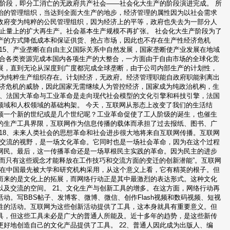
动阶段，即分工消亡的无政府共产社会——社会化大生产的阶段演进完成。 所
治的管理组织，当达到全面大生产的地步，经济管理的属性因为以社会需求
政府变为纯粹的公民管理组织，因为经济上的平等，政府也失去为一部分人
停止量上的扩大再生产。社会基本生产规模不再扩张。 社会化大生产阶段为了
产的方式降低成本和保证供货、抢占市场，因此也不存在生产性经济危机
15、产业垄断在自由主义国际关系中自然发展，国家垄断使产业发展在地域
整合各类资源完成本国内各项生产的大整合，一方面由于自由市场的全球化竞
展，直到无论从深度到广度都完成全球垄断，由于公司内部生产的计划性，
作为纯粹生产组织存在。计划经济，无政府。经济管理职能自政府职能剥离出
经济危机的威胁，因此国家无需继续人为管控经济，国家成为纯政治机构，生
7、法国大革命与工业革命是走向现代社会模型的文化引擎和科技引擎，法国
领域和人权领域的基础构架。 今天，互联网从形态上改变了我们的生活结
领一个新的世纪或是几个世纪呢？工业革命促使了工人阶级的诞生，也催生
的生产工具界限，互联网作为信息传播的载体而承担了过去报纸、图书、广
18、未来人类社会的思想革命和社会进步很大地将来自互联网传播。互联网
与交流的视野，是一场文化革命。它同时也是一场社会革命，因为在这个过程
网民。最后，这一传播革命还是一场草根民主实践的革命。因为民主的进步
而只有这些观念才能释放在工作技巧和交流方面的变迁的创新潜能”。互联网
网在中国最先被大学和研究机构采用，从这个意义上看，它有精英的根子。但
而来的是文化上的拓展，而网络行动正是其中最激烈的表达形式。这种文化
及交流的空间。 21、文化生产与创新工具的增多。在这方面，网络行动再
。写BBS帖子、发博客、微博、微信、创作Flash视频和数码视频、短视
性的活动。互联网为这些创新活动提供了工具，这本身就具有重要意义。但
具，但这些工具未必是广大的普通人所能及。近十多年的趋势，是这些新传
好地创造自己的文化产品提供了工具。 22、普通人因此成为出版人、编