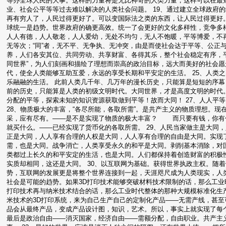
等办全球人民的大事。这样的力量将是无比神奇的人类力量，这样可以在最
业、社会公平等等过去难以解决的人类社会问题。 19、通过建立全球政府
再有穷人了，人民过得更好了。可以变国际法之类的东西，让人民过得更好。
球统一是趋势。世界政府的确更高效。统一了会更好的文化多样性，竞争多样
人人有德，人人敬老，人人爱幼，无处不均匀，无人不饱暖，平等博爱，不再有
无等次；“同”者，无不平、无争执、无冲突，由是而使社会达于平等、公正
养，人们各安其位、共同劳动、共享财富、各得其乐，整个社会稳定有序，平
同世界”，为人们刻画和描绘了理想而崇高的政治目标，远大而美好的社会愿
代，使全人类能够互助互爱，永远的享受长期和平安定的生活。 25、人类
乐融融的生活。 此前人类几千年、几万年的漫长历史，只能算是短短的序幕
前的历史，只能算是人类的初级文明时代。大同世界，才是高度文明的时代。
分配的平等，探索未知的知识资源获取做到平等！故而大同！ 27、人人平
28、物质极大的丰富，“各尽所能，各取所需”。是共产主义的物质理想。
采，应有尽有。——是不是实现了物质的极大丰富？ 而只要有钱，你有
就买什么。——已经实现了货币化的各取所需。 29、人民当家做主是大同
正是大同，人人享有合理的人权是大同，人人享有合理的自由是大同。实现
需，也是大同。战争消亡，人类享受永久的和平是大同。剥削基本消除，对
类都过上长久的和平安定的生活，也是大同。人们都保持着创造财富的积极
实质却相同，这还是大同。 30、以互联网为基础。获得世界执政主权。随
势，互联网的发展更是将整个世界连接到一起，天涯咫尺成为人类现实，人类
社会是可能的趋势。如果3D打印技术能够突破材料技术限制的话，那么工业
打印技术再与纳米技术结合的话，那么工业时代整体的那种大规模标准化生
米技术的3D打印系统，来为自己生产自己的定制化产品——无需产线，甚至
品会从最终产品，变成产品设计图，知识，艺术。所以，事实上就实现了每个
最后是政治自由——消灭国家，经济自由——需额分配，自由职业。共产主义