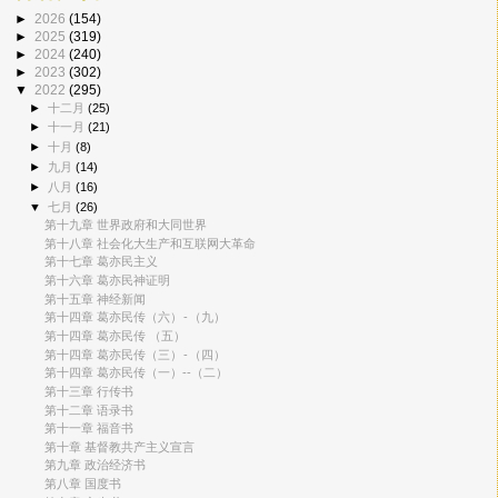
►
2026
(154)
►
2025
(319)
►
2024
(240)
►
2023
(302)
▼
2022
(295)
►
十二月
(25)
►
十一月
(21)
►
十月
(8)
►
九月
(14)
►
八月
(16)
▼
七月
(26)
第十九章 世界政府和大同世界
​第十八章 社会化大生产和互联网大革命
第十七章 葛亦民主义
第十六章 葛亦民神证明
第十五章 神经新闻
第十四章 葛亦民传（六） - （九）
第十四章 葛亦民传 （五）
第十四章 葛亦民传（三） - （四）
第十四章 葛亦民传（一）--（二）
第十三章 行传书
第十二章 语录书
第十一章 福音书
第十章 基督教共产主义宣言
第九章 政治经济书
第八章 国度书