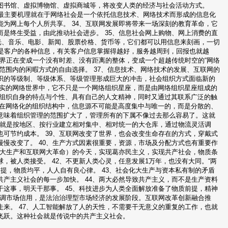
图书馆、虚拟博物馆、虚拟商城等，将改变人类的经济与社会活动方式。
的最主要机理就在于网络社会是一个依托信息技术、网络技术而形成的信息化
为网上每个人所共享。 34、互联网发展即将带来一场深刻的教育革命，它
是终生受益，由此推动社会进步。 35、信息社会网上购物、网上消费的直
光、音乐、电影、新闻、股票价格、货币等，它们都可以用信息来刻画，一切
也是客户的各种信息，有关客户信息掌握得越好，服务越周到，回报也就越
世界正在变成一个没有时差、没有距离的整体，变成一个超越传统时空的“网络
范围内的闲暇方式的自由选择。 37、信息技术、网络技术的发展、互联网的
织的等级制、等级体系、等级管理形成巨大的冲击，社会组织方式面临新的
真实的网络世界中，它不只是一个网络组织星座，而是由网络组织星座组成的
留组织自身的特点与个性、具有自己的人文精神，同时又通过其联系广泛的触
，在网络化的组织结构中，信息源不可能是高度集中与唯一的，而是分散的、
意味着组织管理的范围扩大了，管理所有的下属不像过去那么容易了。这就
，就是按地区、按行业建立相对集中、相对统一的大仓库，通过物流灵活调
可节约成本。 39、互联网改变了世界，也会改变生命存在的方式，穿戴式
慢改变了。 40、生产方式因素很重要，资源，市场及分配方式也有重要作
化大生产和互联网大革命）的今天，实现葛亦民主义，实现共产社会，物质条
，被人类接受。 42、不更新人类心灵，任意发展1万年，也没有大同。“两
前提，物质均平，人人自有良心律。 43、社会化大生产与资本私有制的矛盾
产主义社会的每一步加快。 44、两大必然导致共产主义，而不是生产资料
这事，明天干那事。 45、科技进步为人类全面解放准备了物质前提，精神
强调市场信用，是法治治理型市场经济的发展阶段。互联网改革创新融合推
来。 47、人工智能解放了人的天性，不需要干无意义的重复的工作，也就
飞跃。这种社会就是传说中的共产主义社会。