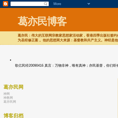
葛亦民博客
葛亦民：伟大的互联网宗教家思想家活动家，香港四季出版社签约作
为圣经修正案 。他的思想两大来源：基督教和共产主义。神经是
歌亿民经20090416 真言：万物非神，唯有真神；亦民基督，你
葛亦民网
神网
神教网
葛亦民网
博客归档