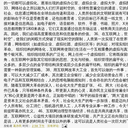
的一切都可以虚拟化。逐渐出现的虚拟办公室、虚拟企业、虚拟大学、虚拟
33、网络社会之所以能为人们打开超时空的、全球性普遍交往的通道，它
社会。信息通过网络在全球自由传递和流动，人类所创造的文明财富就有可能
的影响在于不仅是受教育者，还包括教育者，它的目标已不再是一纸文凭，而
接对象是信息商品，如电子邮件、语音邮件、软件、手册、书籍、照片、X
信息都用数字1和0来表达，它们又直接通过信息市场运送，销售商关注的
高。因此，我们必须高度重视信息和信息服务的价值。 36、在互联网上，
时空”，使我们的闲暇方式突破了现实时空的限制，人类第一次实现了在世界
开通，网络组织（如虚拟企业、虚拟社团、虚拟社区等）的兴起，对现实组
革命。 组织结构的网络化，互联网将使我们生活在一个互相重叠的虚拟与
整个银河系。 组织纽结联系的广泛化，网上任何一个虚拟组织，它将既保
角，在互联网中汲取其它组织新的思想、文化与经验。 组织管理的扁平化
众多的。多层少点的金字塔结构演变成层少点多的扁平结构。组织的扁平化
需要一种新的管理策略。 38、用互联网改革大工业，首先可以做的一件事
拨，可以大大减少工厂成本。其次建立企业银行，减少企业流动资金占用，也
电子产品和互联网相结合，人的思维电脑能感知到，生命存在的方式也会被慢
用。随着互联网大革命的深入，社会化大生产愈益扩张。 41、两大（社会
件已具备，只等精神条件具备，即更新人类的心灵，葛亦民主义福音传遍全球
大”和心灵更新是两个基本点。正如歌中唱的：“和平的福音传遍”。“两大”是
是资本主义社会的基本矛盾。今天，社会化大生产的每一步加强，都是迈向共
个人所有制。分工消亡，指机器代替人工，人不再专业从事一种工作，今天干
前提即葛亦民主义。 46、互联网治理型市场经济，特点是共商共建共享，
进。互联网时代，公益性大项目的集体研发成为可能，共产主义正在向我们走
是说，人有更多的时间去干谋生以外的事，这可以说是人类社会一次巨大的
发帖者
葛亦民
时间：
2:58 下午
没有评论: