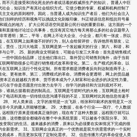
，而不只是接受和消化死去的作者或活着的权威所生产的知识 。普通人中巨
代社会，知识生产有其社会组织方式。它使少数的专家、权威和机构控制了
民主文化的原则相悖。因此，当普通人成为知识生产者后，他们为社会注入
他们别样的经历和视角可以挑战文化刻板印象、纠正错误信息和抵抗符号暴
受和观点的地方 。扩大公民话语空间是新公民行动的重要目标。这方面的一个
极和直接地讨论过公共事务，也没有其它地方每天将那么多的社会议题带入
网非常透明；第二，平等，在网上不论大企业、小企业，都只有一张皮，所以
益，在互联网上如果做不好的行为，别人会给留评价，告诉他所有朋友，让
五，责任，汶川大地震，互联网是第一个发起赈灾的行业；第六，和谐，和
与公平。 25、新的商业文明诞生，可能会引发三大革命：首先是销售模式
。一些中国自创品牌，过去他们靠出口、靠外贸公司销售到海外，由于当前
互联网帮助很多公司进行销售模式改革和变化。第二，生产模式的革命。以
天在互联网上流行个性化定制。所有需求都是消费者反向到达制造商手上，
性化、更有效率。第三，消费模式的革命。消费将会更透明，网上的货品越
识资本正在超越权力资本、货币资本成为个人财富和社会进步的决定性力量。
别只在于你是否愿意付出努力去学习，你学习的路径和方法到底对不对。
一步，谁就占据着前进的制高点。互联网是弓箭时代的火枪，互联网是土枪时
补了电话和其他一切传统信息沟通手段的不足，互联网对比其他信息传递手
 28、 对人类来说，文字的发明是一次飞跃，纸张和印刷术的发明是又一次
非今天的庸人所能够想象。 29、大数据，在各个行业——医疗、个人数据
，远程医疗原来是很难真正做到的，现在有了这种大数据，远程医疗就可以
跑，这些数据全都储存在整个中央系统里面，可以被各个医院分享。 30、
的改变我们的生活。越来越多的消费，原来以为必须要在实体情况下完成的很
全新需求。 31、互联网企业真正的一个优势就是双方供需需求的一个实时
易成本，而且更加实现了定制化需求。 32、信息传播方式的革命促使人类