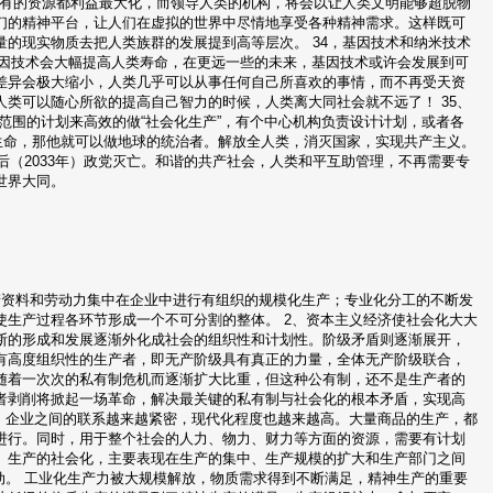
所有的资源都利益最大化，而领导人类的机构，将会以让人类文明能够超脱物
们的精神平台，让人们在虚拟的世界中尽情地享受各种精神需求。这样既可
的现实物质去把人类族群的发展提到高等层次。 34，基因技术和纳米技术
基因技术会大幅提高人类寿命，在更远一些的未来，基因技术或许会发展到可
差异会极大缩小，人类几乎可以从事任何自己所喜欢的事情，而不再受天资
类可以随心所欲的提高自己智力的时候，人类离大同社会就不远了！ 35、
范围的计划来高效的做“社会化生产”，有个中心机构负责设计计划，或者各
的生命，那他就可以做地球的统治者。解放全人类，消灭国家，实现共产主义。
20年后（2033年）政党灭亡。和谐的共产社会，人类和平互助管理，不再需要专
6世界大同。
产资料和劳动力集中在企业中进行有组织的规模化生产；专业化分工的不断发
生产过程各环节形成一个不可分割的整体。 2、资本主义经济使社会化大大
断的形成和发展逐渐外化成社会的组织性和计划性。阶级矛盾则逐渐展开，
有高度组织性的生产者，即无产阶级具有真正的力量，全体无产阶级联合，
随着一次次的私有制危机而逐渐扩大比重，但这种公有制，还不是生产者的
者剥削将掀起一场革命，解决最关键的私有制与社会化的根本矛盾，实现高
，企业之间的联系越来越紧密，现代化程度也越来越高。大量商品的生产，都
进行。同时，用于整个社会的人力、物力、财力等方面的资源，需要有计划
。生产的社会化，主要表现在生产的集中、生产规模的扩大和生产部门之间
动。 工业化生产力被大规模解放，物质需求得到不断满足，精神生产的重要