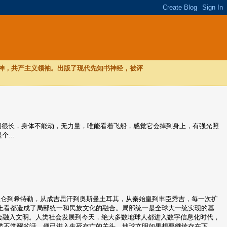
，神，共产主义领袖。出版了现代先知书神经，被评
，时间很长，身体不能动，无力量，唯能看着飞船，感觉它会掉到身上，有强光照
...
破仑到希特勒，从成吉思汗到奥斯曼土耳其，从秦始皇到丰臣秀吉，每一次扩
上看都造成了局部统一和民族文化的融合。局部统一是全球大一统实现的基
会融入文明。人类社会发展到今天，绝大多数地球人都进入数字信息化时代，
类不觉醒的话，便已进入生死存亡的关头。地球文明如果想要继续存在下