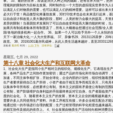
事。 33、最好的世界，应该是消灭人种之间的隔阂，还有世界大统一，把
理规则的限制作为目标去发展。同时制作出一个大型的虚拟现实世界作为人
以满足人们对物质的需要，也可以满足人们的精神需要。这样可以省出来大量
必大行于世！商品微型化将蓬勃发展，3D打印技术也会在未来流行起来，
以自由设计和改造人类大脑的阶段，那时，人类的智力会极大的提高，天资
差异的限制！当基因技术发展到了可以自由改变和提高大脑功能的时候，当人
如果共有制或者集体所有制普及了，所有人大概都会想通过社会范围/全人类
国/各地的很多机构一起合作。 36、如果一个人可以给予另外一个人永恒
天下一家治臻大化,一人为大世界福。 37、异像书29、20131126异梦：
政党。 38、20191001葛亦民成神，从此人类生活越来越好，直至2033112
发帖者
葛亦民
时间：
1:23 下午
没有评论:
星期五, 七月 29, 2022
​第十八章 社会化大生产和互联网大革命
1、社会化大生产是指同小生产相对立的组织化、规模化生产。它表现在生
展，各种产品生产之间协作更加密切；通过产品的市场化和市场自动调节，使
加速，不同主体争相扩张，开始全球化，企业内部的计划性，组织性随着垄
生产者要求获得自己生产所得，小资产者由于相互竞争而相互吞灭，只有具
以集体争夺所有权，必然要求公有制。资本主义的固有矛盾使公有制的范围
公有制，资产阶级维护自身利益的手段最终将反对它自身。生产者面临资产
度的社会化。 3、随着资本主义生产的发展，资本主义企业的规模越来越大
需要许多人共同使用生产资料。许多工序相互衔接，许多企业相互配合才能
地通过统一的市场进行合理的配置；生产过程管理的科学化程度也越来越高
的相互协作及彼此的依存上。 4、社会发展由物质生产活动转向精神消费活