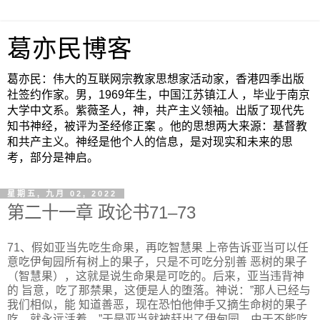
葛亦民博客
葛亦民：伟大的互联网宗教家思想家活动家，香港四季出版
社签约作家。男，1969年生，中国江苏镇江人 ，毕业于南京
大学中文系。紫薇圣人，神，共产主义领袖。出版了现代先
知书神经，被评为圣经修正案 。他的思想两大来源：基督教
和共产主义。神经是他个人的信息，是对现实和未来的思
考，部分是神启。
星期五, 九月 02, 2022
第二十一章 政论书71–73
71、假如亚当先吃生命果，再吃智慧果 上帝告诉亚当可以任
意吃伊甸园所有树上的果子，只是不可吃分别善 恶树的果子
（智慧果），这就是说生命果是可吃的。后来，亚当违背神
的 旨意，吃了那禁果，这便是人的堕落。神说：”那人已经与
我们相似，能 知道善恶，现在恐怕他伸手又摘生命树的果子
吃，就永远活着。”于是亚当就被赶出了伊甸园，由于不能吃