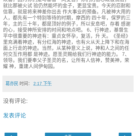
就比那被火试 验仍然能坏的金子，更显宝贵。今天的忍耐和
信靠，就是将来神差你出去 作大事业的预备。凡被神大用的
人，都先有一个特别等待的时期，摩西的 四十年，保罗的三
年，主的三十年，都是顶好的例子，所以安息吧，存着 感谢
的心，接受神所安排的时间和地点吧。 6、行神迹，基督生
平中很重要的神迹有：童贞女怀孕，复活，升 天。《圣经》
里充满着神迹，有分红海的神迹，也有火从天上降下和在海
面上行走的神迹。当然，从某种意义上说，神和人之间的任
何交互作用都 是神迹。愿圣灵赐给我们行神迹的能力。 7、
领导。我们要奉父子圣灵的名，让所有人信神，赞美神，荣
耀 神，重建人间伊甸园。
葛亦民
时间：
2:17 下午
没有评论:
发表评论