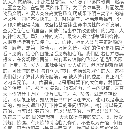
犹太人 的纳粹几乎都是基督徒。人们忘了耶稣的教训，继续
走亚当之路，在智慧 果的作用下，为了身体享受，片面发展
物质文明，神要人类在高度物质文 明成果下明白离了神的精
神文明，同样不得快乐。 3、时候到了，神启示新福音，让
人称义成圣得荣耀，成圣指基督徒 生命中灵性的不断发展，
圣灵住在信徒的里面，向他们指出罪并改变他们 的品格。人
向神性发展，重建与神的交通，最终人把全部荣耀归给神。
末期基督徒有七项使命。 1、信神，神是人类与宇宙起源的
唯一解释，是第一推动力，万因之 因。我们的信心是相信所
看不见的，信心的回报是看见所相信的。我们因 着信并恩典
得义，在客观理性面前，只有通过信仰的飞越才能遇到无限
的 上帝。 2、爱人，耶稣要我们爱人如己，但这是很难做到
的，可操作的是不 与任何人作对，包括敌视我们的人，这样
我们就少了算计人的伤脑筋，与 被人算计的委屈，真正四海
之内皆兄弟。 3、传福音，这是耶稣留下的大使命，我们要
象圣保罗一样，被圣灵 感动，得着能力，作主的见证，去普
天下传福音于万民，使万民归主。 4、祷告，就是与神说
话，可以很正规，如从祷告书中背诵连祷文， 也可以是非正
规的，如在交通红绿灯下停留的瞬间想到神。祷告可以是无
声的，也可以是有声的，可以是私下的，也可以是公开的。
祷告最主要的 目的是想神，天天保持与神的交通。 5、接受
试炼即拣选。有火炼的试验临到你们，不要以为奇怪，倒要
欢喜，因为你们是与基督一同受苦，你们的信心既被试验，