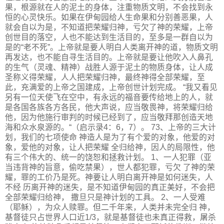
果，根源就在人的泥土的身体，注重物质文明，不会找到永
恒的心灵快乐。如果在伊甸园给人生命果和分别善恶果，人
就会自以为是，不知道把荣耀归神，亏欠了神的荣耀，上帝
创世目的落空，人也不能达到生活目的，至多是一群自以为
是的“老不死”。上帝就是要人明白人类离开神的道，物质文明
再发达，也不能自寻生活目的。上帝就是要让他吹入人鼻孔
的生气（灵魂、精神）战胜人源于泥土的物质身体，让人成
圣称义得荣耀，人人把荣耀归神，最终神得全部荣耀，至
此，充满爱的上帝之国建成，上帝创世计划完成。 “我又看见
另有一位天使飞在空中，有永远的福音要传给地上的人，就
是各国各族各方各民，他大声说，应当敬畏神，将荣耀归给
他，因为他施行审判的时候已经到了，应当敬拜那创造天地
海和众水泉源的。“（启示录4：6，7）。 73、上帝的三大计
划，我们的七项使命 神造人是为了有个爱的对象，他爱的对
象，爱他的对象，让人把荣耀 全归给神，因人的局限性，他
有三个伟大的、统一的饶恕和拯救计划。 1、一人犯罪（亚
当违背神的旨意，偷吃禁果），世人都犯罪，亏欠 了神的荣
耀，罪的工价乃是死。神要让人明白离开神是如何迷失，人
不经 历离开神的迷失，是不知道伊甸园的真正美好，不会把
全部荣耀归给神， 撒旦只是神计划的工具。 2、一人受难
（耶稣），为众人赎罪。但二千年来，人类并未完全归 神，
基督徒只占世界人口近1/3，就是基督徒也未真正得救，屠杀