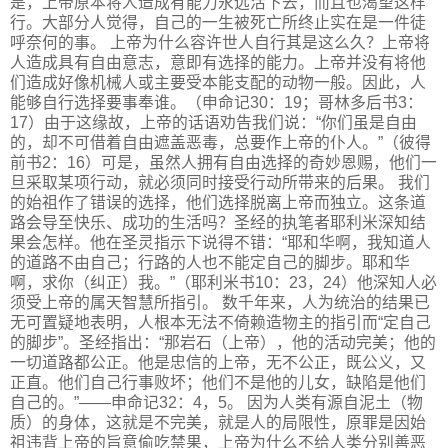
是，上帝原本将人造成有能力永远活下去，而且也渴望这样
行。大部分人觉得，自己的一生被死亡所终止实在是一件徒
呼奈何的事。 上帝为什么容许世人自行其是这么久？上帝将
人造成具有自由意志，意即有选择的能力。上帝并没有将他
们造成好像机械人或主要受本能支配的动物一般。因此，人
能够自行选择要事奉谁。（申命记30：19；哥林多后书3：
17）由于这缘故，上帝的话语劝告我们说：“你们虽是自由
的，却不可借着自由遮盖恶毒，总要作上帝的仆人。”（彼得
前书2：16）可是，虽然人拥有自由选择的奇妙恩赐，他们一
旦采取某项行动，就必须同时接受行动所带来的后果。 我们
的始祖作了错误的选择，他们选择脱离上帝而独立。这条道
路会导至快乐、成功的生活吗？圣经的执笔者耶利米深知结
果会怎样。他在圣灵指示下说得不错：“耶和华啊，我知道人
的道路不由自己；行路的人也不能定自己的脚步。耶和华
啊，求你（纠正）我。”（耶利米书10：23，24）他深知人必
须受上帝的属天智慧所指引。 数千年来，人为统治的结果已
无可置疑地表明，人根本无法不倚赖造物主的指引而“定自己
的脚步”。圣经指出：“那岩石（上帝），他的活动完美；他的
一切道路都公正。他是忠信的上帝，无不公正，既公义，又
正直。他们自己行事败坏；他们不是他的儿女，缺陷是他们
自己的。”——申命记32：4，5。 因为人类有源自泥土（物
质）的身体，这就是不完美，就是人的局限性，原罪是因始
祖违背上帝的旨意偷吃禁果，上帝为什么不给人类分别善恶