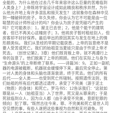
全能的，为什么他在过去几千年来容许这么巨量的苦难临到
人类身上？上帝既将宇宙设计成如此精良和秩序井然，为什
么他允许地上有许多混乱和毁灭发生？ 这就象你在森林中见
到一幢破碎的房子，年久失修，你会认为它不可能是由一位
聪慧的设计师所设计的吗？你会认为房子是凭碰巧产生的
吗？它可能表示：1，屋主已去世；2，他是个能干的建筑
者，但已不再关心这幢房子；3，他将房子暂时租给别人，但
房客却不好好保养。最后举出的原因其实与发生在地上的情
形颇类似。 我们从圣经的早期记载获悉，上帝的旨意绝不是
要人受苦或死亡。我们的始祖亚当夏娃只是由于忤逆上帝才
死去。（创世记第2，3章）他们既背叛上帝，就不再遵行上
帝的旨意了。他们脱离了上帝的照顾。他们在实际上与身为
“生命源头”的上帝断绝了联系。——诗篇36：9。 正如一副机
器的电源被截断，机器就会缓慢停下来，最后完全停止。第
一对人类的身体和头脑也逐渐衰退，终于死去。他们的所有
后代——全人类——也受到死亡所辖制。按照遗传法则，我
们始祖的所有后代都透过遗传，承受了不完美（源于泥土
〈物质〉的身体）和死亡。罗马书5：12告诉我们：“这就如
罪是从一人（始祖亚当）入了世界，死又是从罪来的；于是
死就临到众人，因为众人都（由于承受不完美，意即犯罪的
倾向）犯了罪。”既然古往今来，罪、不完美和死亡是世人司
空见惯的事，有些人遂把这些事视为自然和无可避免。可