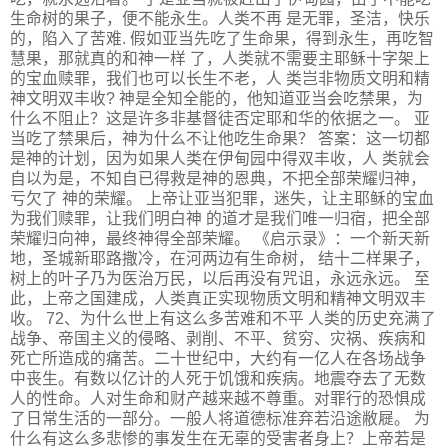
生命树的果子，便不能永生。人类不再 是无罪，圣洁，快乐
的，陷入了苦难. 假如亚当先吃了生命果，得到永生，再吃智
慧果，那就真的和神一样 了，人类就不需要主耶稣十字架上
的宝血赎罪，我们也可以长生不老，人 类岂非物质文明和精
神文明双丰收? 神是全知全能的，他知道亚当会吃禁果，为
什么不阻止？这是许多非基督徒否定耶和华的依据之一。 亚
当吃了禁果后，神为什么不让他吃生命果？ 答案：这一切都
是神的计划，因为如果人类在伊甸园中得双丰收，人 类就会
自以为是，不知自已得救是神的恩典，不把全部荣耀归神，
亏欠了 神的荣耀。 上帝让亚当犯罪，迷失，让主耶稣的宝血
为我们赎罪，让我们明白神 的道才是我们唯一归宿，把全部
荣耀归向神，最终神得全部荣耀。 《启示录》：一个新天新
地，圣城新耶路撒冷，在河两边有生命树， 结十二样果子，
树上的叶子乃为医治万民，以后再没有咒诅，永远永远。 至
此，上帝之国建成，人类真正实现物质文明和精神文明双丰
收。 72、为什么世上有这么多苦难和不平 人类的历史充满了
战争、帝国主义的侵略、剥削、不平、贫穷、灾祸、疾病和
死亡所造成的痛苦。二十世纪中，大约有一亿人在各场战争
中丧生。有数以亿计的人死于饥饿和疾病。地震夺去了无数
人的性命。人对生命和财产越来越不尊重。对罪行的恐惧成
了日常生活的一部分。一般人将道德标准弃若沿途敝屣。 为
什么有这么多悲惨的事发生在无辜的受害者身上？上帝若是