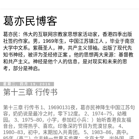
葛亦民博客
葛亦民：伟大的互联网宗教家思想家活动家，香港四季出版
社签约作家。男，1969年生，中国江苏镇江人 ，毕业于南京
大学中文系。紫薇圣人，神，共产主义领袖。出版了现代先
知书神经，被评为圣经修正案 。他的思想两大来源：基督教
和共产主义。神经是他个人的信息，是对现实和未来的思
考，部分是神启。
星期二, 四月 19, 2016
第十三章 行传书
第十三章 行传书 1、19690131夜，葛亦民神降生中国江苏句
容，奶奶说是最冷之时，零下12度。 2、1974--75，幼稚
园。 3、1975--80，小学，参加红小兵：）始听香港良友福
音台，觉得热乎、喜欢。印象深的节目为荒漠甘泉。 4、
1980--83，初中，末期加入共青团。 5、1983--86，高中。
85年（高二）立志统一世界五步骤： 北京大学、出外国、诺