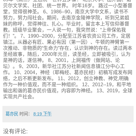
贝尔文学奖、社团、统一世界。 时年16岁。 路过一小型基督
堂，觉得很神圣。 6、1986--90，南京大学中文系，读书不
努力，努力闯社会。期间，去南京金陵神学院，听到兄弟姐
妹的称呼，觉得神往、扎心。毕业时，留言本上写信仰基督
教。班级毕业聚会，一人说一句，我突然说：“上帝保佑我
们！”。 7、1990--2000，分配至江苏省农资公司工作，定居
镇江。从器必有匠、果必有因（第一因）、牛顿的神臂第一
次推动、非物质的“生命力”存在，认识到神的存在。读过两本
圣经故事，随后，2000年元旦，读圣经，立即被吸引，认为
是神的话，遂信神。 8、2001，上网福传（做网站、论
坛）。 9、2003，新华社江苏分社新闻信息镇江分中心工
作。 10、2004，神经（耶梅经、葛亦民经）初稿写成发布网
络，之后不断更新发布。 11、2012，创立神教、神党,明确
作为一种价值观，而不是一种组织。 12、2012--19，和平地
输出和谐的葛亦民价值观，内容即为神经。 13、2019，全球
实现共产社会。
葛亦民
时间：
8:19 下午
没有评论: