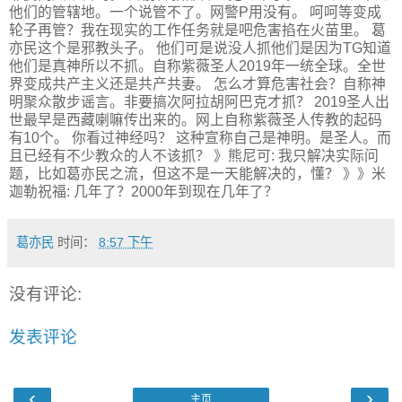
他们的管辖地。一个说管不了。网警P用没有。 呵呵等变成
轮子再管？我在现实的工作任务就是吧危害掐在火苗里。 葛
亦民这个是邪教头子。 他们可是说没人抓他们是因为TG知道
他们是真神所以不抓。自称紫薇圣人2019年一统全球。全世
界变成共产主义还是共产共妻。 怎么才算危害社会？自称神
明聚众散步谣言。非要搞次阿拉胡阿巴克才抓？ 2019圣人出
世最早是西藏喇嘛传出来的。网上自称紫薇圣人传教的起码
有10个。 你看过神经吗？ 这种宣称自己是神明。是圣人。而
且已经有不少教众的人不该抓？ 》熊尼可: 我只解决实际问
题，比如葛亦民之流，但这不是一天能解决的，懂？ 》》米
迦勒祝福: 几年了？2000年到现在几年了？
葛亦民
时间：
8:57 下午
没有评论:
发表评论
‹
›
主页