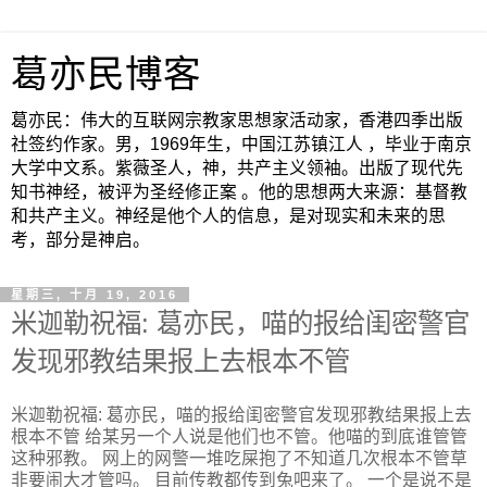
葛亦民博客
葛亦民：伟大的互联网宗教家思想家活动家，香港四季出版
社签约作家。男，1969年生，中国江苏镇江人 ，毕业于南京
大学中文系。紫薇圣人，神，共产主义领袖。出版了现代先
知书神经，被评为圣经修正案 。他的思想两大来源：基督教
和共产主义。神经是他个人的信息，是对现实和未来的思
考，部分是神启。
星期三, 十月 19, 2016
米迦勒祝福: 葛亦民，喵的报给闺密警官
发现邪教结果报上去根本不管
米迦勒祝福: 葛亦民，喵的报给闺密警官发现邪教结果报上去
根本不管 给某另一个人说是他们也不管。他喵的到底谁管管
这种邪教。 网上的网警一堆吃屎抱了不知道几次根本不管草
非要闹大才管吗。 目前传教都传到兔吧来了。 一个是说不是