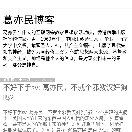
葛亦民博客
葛亦民：伟大的互联网宗教家思想家活动家，香港四季出版
社签约作家。男，1969年生，中国江苏镇江人 ，毕业于南京
大学中文系。紫薇圣人，神，共产主义领袖。出版了现代先
知书神经，被评为圣经修正案 。他的思想两大来源：基督教
和共产主义。神经是他个人的信息，是对现实和未来的思
考，部分是神启。
星期四, 十一月 10, 2016
不好下手sv: 葛亦民，不就个邪教汉奸狗
吗？
不好下手sv: 葛亦民，不就个邪教汉奸狗吗？ >>>黑暗的黑骑
士：美国人YY出来的东西中国人到信的走火入魔。 》查雷
姆：要不是人的YY那里来的神？ 》》好想飞啊丶：机枪扫一
遍能活我就信了。 》》》葛花: @葛亦民 是百度认证的唯一