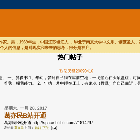
家。男，1969年生，中国江苏镇江人 ，毕业于南京大学中文系。紫薇圣人
他个人的信息，是对现实和未来的思考，部分是神启。
热门帖子
歌亿民经20090416
们听他。 一、异像书 1、年幼，梦到自己躺在屋前空地，一飞船近在头顶盘旋
着我，赐我能力。 2、年幼，梦中睡在床上，有鬼魂（撒旦）向自己靠近，是个
星期六, 一月 28, 2017
葛亦民B站开通
葛亦民B站开通 http://space.bilibili.com/71814297
发帖者
葛亦民
时间：
5:18 下午