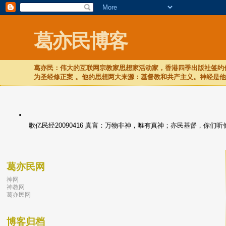
葛亦民博客
葛亦民：伟大的互联网宗教家思想家活动家，香港四季出版社签约作
为圣经修正案 。他的思想两大来源：基督教和共产主义。神经是
歌亿民经20090416 真言：万物非神，唯有真神；亦民基督，你
葛亦民网
神网
神教网
葛亦民网
博客归档