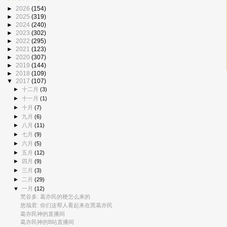
►
2026
(154)
►
2025
(319)
►
2024
(240)
►
2023
(302)
►
2022
(295)
►
2021
(123)
►
2020
(307)
►
2019
(144)
►
2018
(109)
▼
2017
(107)
►
十二月
(3)
►
十一月
(1)
►
十月
(7)
►
九月
(6)
►
八月
(11)
►
七月
(9)
►
六月
(5)
►
五月
(12)
►
四月
(9)
►
三月
(3)
►
二月
(29)
▼
一月
(12)
梵谷多: 葛亦民的梗怎么来的
悠哉君: 你们这帮人看起来在黑葛亦民
葛亦民神的直播间
葛亦民神的B站直播间