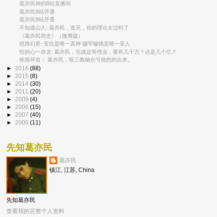
葛亦民神的B站直播间
葛亦民B站开通
葛亦民B站开通
不知道山人: 葛亦民，道兄，你的理论太过时了
《葛亦民简史》（微博篇）
歧路幻景: 安拉是唯一真神 穆罕穆德是唯一圣人
恒的心一赤龙: 葛亦民，完成这等伟业，要死几千万？还是几个亿？
铁骑环首： 葛亦民，唉三教融合亏他想的出来。
►
2016
(88)
►
2015
(8)
►
2014
(30)
►
2011
(20)
►
2009
(4)
►
2008
(15)
►
2007
(40)
►
2006
(11)
先知葛亦民
葛亦民
镇江, 江苏, China
先知葛亦民
查看我的完整个人资料