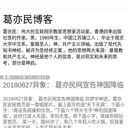
葛亦民博客
葛亦民：伟大的互联网宗教家思想家活动家，香港四季出版
社签约作家。男，1969年生，中国江苏镇江人 ，毕业于南京
大学中文系。紫薇圣人，神，共产主义领袖。出版了现代先
知书神经，被评为圣经修正案 。他的思想两大来源：基督教
和共产主义。神经是他个人的信息，是对现实和未来的思
考，部分是神启。
星期一, 八月 27, 2018
20180827异象： 葛亦民网宣告神国降临
20180827异象： 葛亦民网宣告神国降临 异梦中神迹，葛亦
民官网首页是一整幅图片，最上面写的是“天下无病”，下面小
字：“再没有病痛和忧伤。”下面六个特大号字“神的国度降
临”，此时已进入天国，来到天堂。再下面小字，链接到网站
原首页。 某一天，我60岁了，和几个年轻人吃火锅，但我看
上去非常年轻，人类实现长生不老。