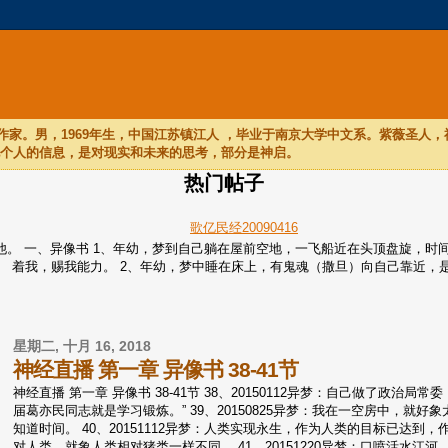
家。男，1969年生，中国江苏镇江人 ，毕业于南京大学中文系。紫薇圣人
他个人的信息，是对现实和未来的思考，部分是神启。
热门帖子
歌亿民经20090416
们听他。 一、异像书 1、年幼，梦到自己躺在屋前空地，一飞船近在头顶盘旋
着我，赐我能力。 2、年幼，梦中睡在床上，有鬼魂（撒旦）向自己靠近，是个
星期二, 十月 16, 2018
神经直播 第一章 异像书 38-41节
神经直播 第一章 异像书 38-41节 38、20150112异梦：自己做了
届葛亦民同志就是学习锻炼。” 39、20150825异梦：我在一空房中，
知道时间。 40、20151112异梦：人类实现永生，作为人类的目标已达到，作为
对人类，就象人类相对猪类一样不同。 41、20151220异梦：口喷活水