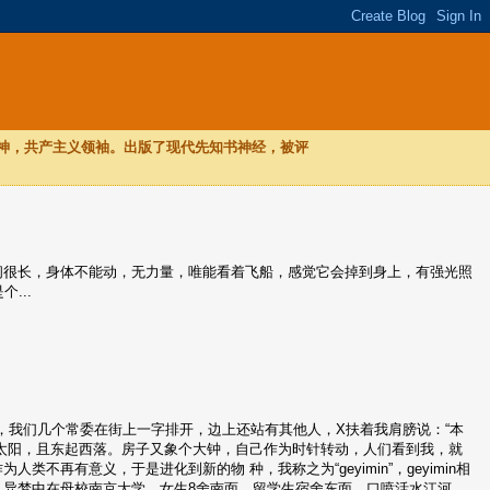
，神，共产主义领袖。出版了现代先知书神经，被评
，时间很长，身体不能动，无力量，唯能看着飞船，感觉它会掉到身上，有强光照
...
政治局常委，我们几个常委在街上一字排开，边上还站有其他人，X扶着我肩膀说：“本
就好象太阳，且东起西落。房子又象个大钟，自己作为时针转动，人们看到我，就
人类不再有意义，于是进化到新的物 种，我称之为“geyimin”，geyimin相
江河。异梦中在母校南京大学，女生8舍南面、留学生宿舍东面，口喷活水江河，