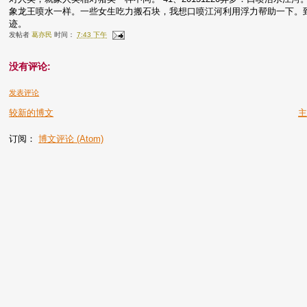
象龙王喷水一样。一些女生吃力搬石块，我想口喷江河利用浮力帮助一下。
迹。
发帖者
葛亦民
时间：
7:43 下午
没有评论:
发表评论
较新的博文
订阅：
博文评论 (Atom)