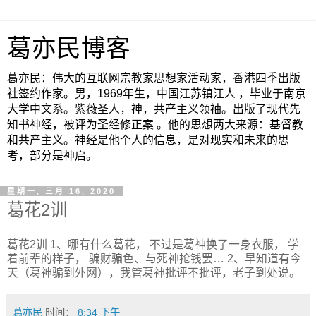
葛亦民博客
葛亦民：伟大的互联网宗教家思想家活动家，香港四季出版
社签约作家。男，1969年生，中国江苏镇江人 ，毕业于南京
大学中文系。紫薇圣人，神，共产主义领袖。出版了现代先
知书神经，被评为圣经修正案 。他的思想两大来源：基督教
和共产主义。神经是他个人的信息，是对现实和未来的思
考，部分是神启。
星期一, 三月 16, 2020
葛花2训
葛花2训 1、哪有什么葛花， 不过是葛神换了一身衣服， 学
着前辈的样子， 骗财骗色、与死神抢钱罢… 2、早知道有今
天（葛神骗到外网），我管葛神批评不批评，老子到处说。
葛亦民
时间：
8:34 下午