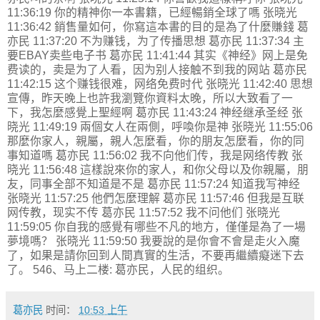
11:36:19 你的精神你一本書籍，已經暢銷全球了嗎 张晓光
11:36:42 銷售量如何，你寫這本書的目的是為了什麼賺錢 葛
亦民 11:37:20 不为赚钱，为了传播思想 葛亦民 11:37:34 主
要EBAY卖些电子书 葛亦民 11:41:44 其实《神经》网上是免
费读的，卖是为了人看，因为别人接触不到我的网站 葛亦民
11:42:15 这个赚钱很难，网络免费时代 张晓光 11:42:40 思想
宣傳，昨天晚上也許我瀏覽你資料太晚，所以大致看了一
下，我怎麼感覺上聖經啊 葛亦民 11:43:24 神经继承圣经 张
晓光 11:49:19 兩個女人在兩側，呼喚你是神 张晓光 11:55:06
那麼你家人，親屬，親人怎麼看，你的朋友怎麼看，你的同
事知道嗎 葛亦民 11:56:02 我不向他们传，我是网络传教 张
晓光 11:56:48 這樣說來你的家人，和你父母以及你親屬，朋
友，同事全部不知道是不是 葛亦民 11:57:24 知道我写神经
张晓光 11:57:25 他們怎麼理解 葛亦民 11:57:46 但我是互联
网传教，现实不传 葛亦民 11:57:52 我不问他们 张晓光
11:59:05 你自我的感覺有哪些不凡的地方，僅僅是為了一場
夢境嗎？ 张晓光 11:59:50 我要說的是你會不會是走火入魔
了，如果是請你回到人間真實的生活，不要再繼續癡迷下去
了。 546、马上二楼: 葛亦民，人民的组织。
葛亦民
时间：
10:53 上午