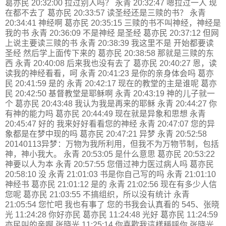
葛亦民 20:32:00 拉过别人吗？ 永青 20:32:47 嗯拉过一人 现
在都不去了 葛亦民 20:33:57 读圣经还是三赎的书？ 永青
20:34:41 神经啊 葛亦民 20:35:15 三赎的书不叫神经，神经是
我的书 永青 20:36:09 不是神经 是圣经 葛亦民 20:37:12 但网
上说主要读三赎的书 永青 20:38:39 我这里不是 开始都要读
圣经 然后学上面传下来的 葛亦民 20:38:58 那就是三赎的东
西 永青 20:40:08 后来我也没有去了 葛亦民 20:40:27 恩，读
读我的神经看看，呵 永青 20:41:23 是你的亲身体会吗 葛亦
民 20:41:59 是的 永青 20:42:17 现在的教堂的主是谁呢 葛亦
民 20:42:50 基督教堂是耶稣啊 永青 20:43:19 神的儿子就一
个 葛亦民 20:43:48 我认为我是再来的耶稣 永青 20:44:27 你
有神的能力吗 葛亦民 20:44:49 现在就是异象和思想 永青
20:45:47 好的 我来好好看看您的神经 永青 20:47:07 您的异
象都是在梦中现的吗 葛亦民 20:47:21 异梦 永青 20:52:58
20140113异梦：万物为我所利用，但我不为万物节制，包括
神，神小我大。 永青 20:53:05 是什么意思 葛亦民 20:53:22
神要以人为本 永青 20:57:55 您借过神力医过病人吗 葛亦民
20:58:10 没 永青 21:01:03 书是你自己写的吗 永青 21:01:10
神经书 葛亦民 21:01:12 是的 永青 21:02:56 现在有多少人信
您呢 葛亦民 21:03:55 不搞组织，所以没有统计 永青
21:05:54 您忙吧 我也有事了 您的书我会认真看的 545、张晓
光 11:24:28 你好亦民 葛亦民 11:24:48 光好 葛亦民 11:24:59
亦民叫的亲啊 张晓光 11:25:14 你喜歡我這樣稱呼你 张晓光