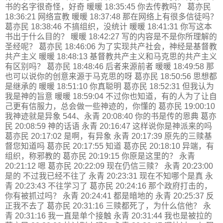
书的名字很奇怪，好奇 暖暖 18:35:45 你去传教吗？ 葛亦民
18:36:21 网络宣教 暖暖 18:37:48 那在网络上有很多信徒吗？
葛亦民 18:38:46 不搞组织，没统计 暖暖 18:41:31 你写这本
书出于什么目的？ 暖暖 18:42:27 写的内容是不是你所理解的
圣经呢？ 葛亦民 18:46:06 为了实现共产社会，神经是基督教
共产主义 暖暖 18:48:13 基督教共产主义和马克思的共产主义
有区别吗？ 葛亦民 18:48:46 后者来源前者 暖暖 18:49:58 那
也可以说你的创意来源于马克思的呀 葛亦民 18:50:56 思想都
是继承的 暖暖 18:51:10 你真聪明 葛亦民 18:52:31 但我认为
我是神的旨意 暖暖 18:59:04 不过你也知道，有的人为了让自
己更有信服力，总会做一些神迹的，你懂的 葛亦民 19:00:10
我神迹就是异象 544、永青 20:08:40 你的书是传的恩典 葛亦
民 20:08:59 神的话语 永青 20:16:47 这样说你是神派来的吗
葛亦民 20:17:02 是啊，有异象 永青 20:17:39 原先的三赎基
督您知道吗 葛亦民 20:17:55 知道 葛亦民 20:18:10 异端，有
组织，称邪教的 葛亦民 20:19:15 你原是这里的？ 永青
20:21:12 嗯 葛亦民 20:22:09 现在仍信三赎？ 永青 20:23:00
是的 不过我已经不往了 永青 20:23:31 现在不知哪个是真 永
青 20:23:43 不往学习了 葛亦民 20:24:16 那个政府打击的，
你有被抓过吗？ 永青 20:24:41 都是暗地的 永青 20:25:37 反
正我不去了 葛亦民 20:31:16 三赎都死了，为什么信他？ 永
青 20:31:16 我一直是单个接触 永青 20:31:44 我也是被拉的