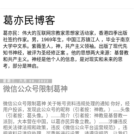
葛亦民博客
葛亦民：伟大的互联网宗教家思想家活动家，香港四季出版
社签约作家。男，1969年生，中国江苏镇江人 ，毕业于南京
大学中文系。紫薇圣人，神，共产主义领袖。出版了现代先
知书神经，被评为圣经修正案 。他的思想两大来源：基督教
和共产主义。神经是他个人的信息，是对现实和未来的思
考，部分是神启。
星期三, 六月 08, 2022
微信公众号限制葛神
微信公众号限制葛神 关于帐号资料违规处理的通知 你好，经
用户投诉，发现此公众号的昵称（引者按：神教。）......头像
（引者按：葛头像。）........简介（引者按：神教是基督教一
派别，大本营在中国，以葛亦民异象立教。）........涉嫌违反
相关法律法规和政策，违反《微信公众平台运营规范》，违
规资料已清空处理，可重新进行设置，请遵守规范，让我们