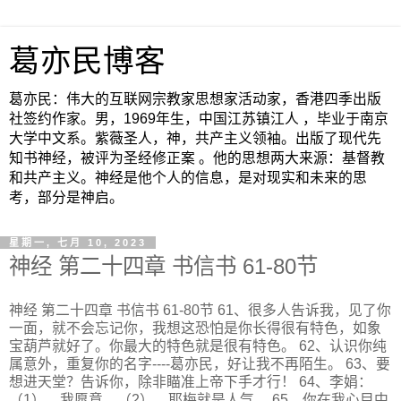
葛亦民博客
葛亦民：伟大的互联网宗教家思想家活动家，香港四季出版
社签约作家。男，1969年生，中国江苏镇江人 ，毕业于南京
大学中文系。紫薇圣人，神，共产主义领袖。出版了现代先
知书神经，被评为圣经修正案 。他的思想两大来源：基督教
和共产主义。神经是他个人的信息，是对现实和未来的思
考，部分是神启。
星期一, 七月 10, 2023
神经 第二十四章 书信书 61-80节
神经 第二十四章 书信书 61-80节 61、很多人告诉我，见了你
一面，就不会忘记你，我想这恐怕是你长得很有特色，如象
宝葫芦就好了。你最大的特色就是很有特色。 62、认识你纯
属意外，重复你的名字----葛亦民，好让我不再陌生。 63、要
想进天堂？告诉你，除非瞄准上帝下手才行！ 64、李娟：
（1）、我愿意。（2）、耶梅就是人气。 65、你在我心目中