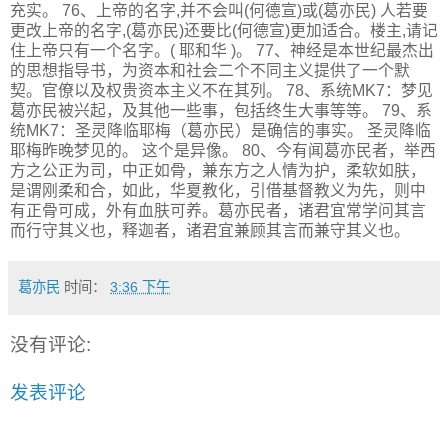
充实。 76、上帝的名字,并不会叫(何德宣)或(葛亦民) 人若要
更改上帝的名字,(葛亦民)还要比(何德宣)更加适合。楼主,请记
住上帝只有一个名字。( 耶和华 )。 77、神经是本世纪最杰出
的思想指导书，为资本和社会二个不同主义提供了一个默
契。官僚以及权贵资本主义不在其列。 78、系统MK7：梦见
葛亦民被兴起，及其他一些事，包括终生大事等等。 79、系
统MK7：圣灵降临耶梅（葛亦民）是确信的事实。 圣灵降临
耶梅昨晚梦见的。 这个是异像。 80、今有闻葛亦民者，举西
方之公正为司，中正如骨，兼东方之人情为护，柔软如肤，
是谓刚柔和合，如此，华夏教化，引借基督教义为先，则中
有正骨可成，外有血肤可养。葛亦民者，诸君宜常学问其言
而行守其义也，释迦者，诸君宜兼顾其言而兼守其义也。
葛亦民
时间：
3:36 下午
没有评论:
发表评论