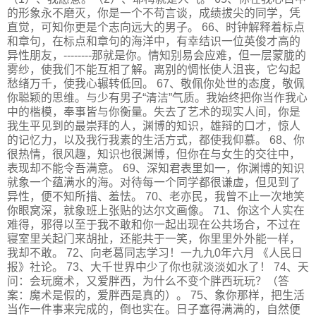
的形象永不磨灭，你是一个不苟言谈，成绩拔尖的同学，凭
直觉，可知你更是个志向远大的男子。 66、时钟解释着标点
和章句，在标点和章句的海洋中，有幸结识一位英俊才高的
异性朋友，--------那就是你。情知别易会应难，但一层蒙胧的
雾纱，使我们不能互相了解。离别的惆怅使人沮丧，它勾起
愁绪万千，使我心辗转低回。 67、敬佩你处世的态度，敬佩
你聪颖的思维。与少有男子“清洁”气质。我始终把你当作我心
中的楷模，奉事皆与你衡量。失去了艺术的现实人间，你是
我生平见到的最崇拜的人，渊博的知识，雄辩的口才，惊人
的记忆力，以及我行我素的生活方式，都使我仰慕。 68、你
很热情，很风趣，知识也很渊博，但你在与女生的交往中，
表现却不能令吾满意。 69、深知君表里如一，你渊博的知识
就象一个蕴满水的海。对待每一个同学都很谦虚，但见到了
异性，便不知所措、羞怯。 70、老亦民，我曾不止一次地笑
你眼窝深，就象班上张贴的达尔文画像。 71、你这个人实在
难得，邪得以至于我不敢和你一起出现在公共场合，不过在
寝室里关起门来胡扯，还能共于一笑，你里里外外能一样，
我却不敢。 72、向老葛同志学习！一九九0年六月 《人民日
报》社论。 73、大千世界中少了你也就淡淡如水了！ 74、天
问：会玩魔术，又爱胖西，为什么不变个胖西玩玩？（答
案：魔术是假的，爱胖西是真的）。 75、象你那样，把生活
当作一件事来完成的，倒也实在。日子塞得满满的，自然便