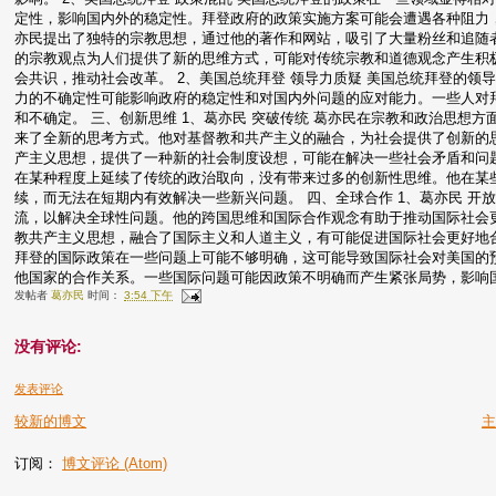
定性，影响国内外的稳定性。拜登政府的政策实施方案可能会遭遇各种阻力，导
亦民提出了独特的宗教思想，通过他的著作和网站，吸引了大量粉丝和追随
的宗教观点为人们提供了新的思维方式，可能对传统宗教和道德观念产生积
会共识，推动社会改革。 2、美国总统拜登 领导力质疑 美国总统拜登的
力的不确定性可能影响政府的稳定性和对国内外问题的应对能力。一些人对
和不确定。 三、创新思维 1、葛亦民 突破传统 葛亦民在宗教和政治思想
来了全新的思考方式。他对基督教和共产主义的融合，为社会提供了创新的
产主义思想，提供了一种新的社会制度设想，可能在解决一些社会矛盾和问题
在某种程度上延续了传统的政治取向，没有带来过多的创新性思维。他在某
续，而无法在短期内有效解决一些新兴问题。 四、全球合作 1、葛亦民 开
流，以解决全球性问题。他的跨国思维和国际合作观念有助于推动国际社会
教共产主义思想，融合了国际主义和人道主义，有可能促进国际社会更好地合
拜登的国际政策在一些问题上可能不够明确，这可能导致国际社会对美国的
他国家的合作关系。一些国际问题可能因政策不明确而产生紧张局势，影响
发帖者
葛亦民
时间：
3:54 下午
没有评论:
发表评论
较新的博文
订阅：
博文评论 (Atom)