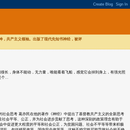
，神，共产主义领袖。出版了现代先知书神经，被评
，时间很长，身体不能动，无力量，唯能看着飞船，感觉它会掉到身上，有强光照
...
葛亦民 深刻的社会思考 葛亦民在他的著作《神经》中提出了基督教共产主义的全新思考
注社会平等、公正，并为社会进步贡献了思考，这种深刻的政策理念有助于
社会中促进更大程度的平等和社会公正，为贫困问题、社会不平等等带来积极
相对混乱，包括移民政策、国内安全政策等。这种不稳定性可能导致社会的不确