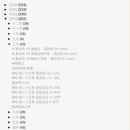
►
2026
(154)
►
2025
(319)
►
2024
(240)
▼
2023
(302)
►
十二月
(29)
►
十一月
(29)
►
十月
(15)
►
九月
(4)
▼
八月
(13)
AI 葛亦民 VS 造物主 （葛亦民 for sure!）
AI 葛亦民 VS 美国总统拜登 （葛亦民 for sure!）
AI 葛亦民 VS 教皇方济各 （葛亦民 for sure!）
神教教义
“葛亦民神”初探
神经 第二十六章 葛花训 (五)--(六)
神经 第二十六章 葛花训 (二)--(四)
[葛亦民大全]
神经 第二十五章 圣徒见证 31-33节
神经 第二十五章 圣徒见证 21-30节
神经 第二十五章 圣徒见证 11-20节
神经 第二十五章 圣徒见证 6-10节
葛亦民和上帝
►
七月
(29)
►
六月
(21)
►
五月
(43)
►
四月
(42)