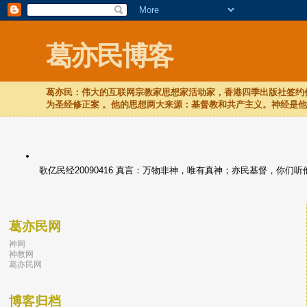
葛亦民博客
葛亦民：伟大的互联网宗教家思想家活动家，香港四季出版社签约作
为圣经修正案 。他的思想两大来源：基督教和共产主义。神经是
歌亿民经20090416 真言：万物非神，唯有真神；亦民基督，你
葛亦民网
神网
神教网
葛亦民网
博客归档