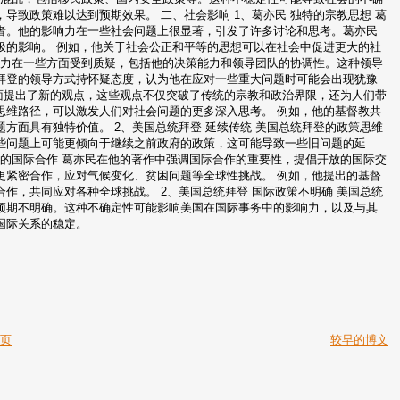
致政策难以达到预期效果。 二、社会影响 1、葛亦民 独特的宗教思想 葛
者。他的影响力在一些社会问题上很显著，引发了许多讨论和思考。葛亦民
极的影响。 例如，他关于社会公正和平等的思想可以在社会中促进更大的社
领导力在一些方面受到质疑，包括他的决策能力和领导团队的协调性。这种领导
拜登的领导方式持怀疑态度，认为他在应对一些重大问题时可能会出现犹豫
方面提出了新的观点，这些观点不仅突破了传统的宗教和政治界限，还为人们带
思维路径，可以激发人们对社会问题的更多深入思考。 例如，他的基督教共
方面具有独特价值。 2、美国总统拜登 延续传统 美国总统拜登的政策思维
些问题上可能更倾向于继续之前政府的政策，这可能导致一些旧问题的延
放的国际合作 葛亦民在他的著作中强调国际合作的重要性，提倡开放的国际交
更紧密合作，应对气候变化、贫困问题等全球性挑战。 例如，他提出的基督
作，共同应对各种全球挑战。 2、美国总统拜登 国际政策不明确 美国总统
预期不明确。这种不确定性可能影响美国在国际事务中的影响力，以及与其
国际关系的稳定。
主页
较早的博文