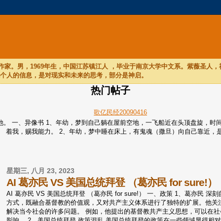
家。男，1969年生，中国江苏镇江人 ，毕业于南京大学中文系。紫薇圣人
他个人的信息，是对现实和未来的思考，部分是神启。
热门帖子
歌亿民经20090416
们听他。 一、异像书 1、年幼，梦到自己躺在屋前空地，一飞船近在头顶盘旋
着我，赐我能力。 2、年幼，梦中睡在床上，有鬼魂（撒旦）向自己靠近，是个
星期三, 八月 23, 2023
AI 葛亦民 VS 美国总统拜登 （葛亦民 for sure!）
AI 葛亦民 VS 美国总统拜登 （葛亦民 for sure!） 一、政策 1、
方式，既融合基督教的价值观，又对共产主义体系进行了独特的扩展。他关
解决当今社会的许多问题。 例如，他提出的基督教共产主义思想，可以在
影响。 2、美国总统拜登 政策混乱 美国总统拜登的政策在一些领域显得