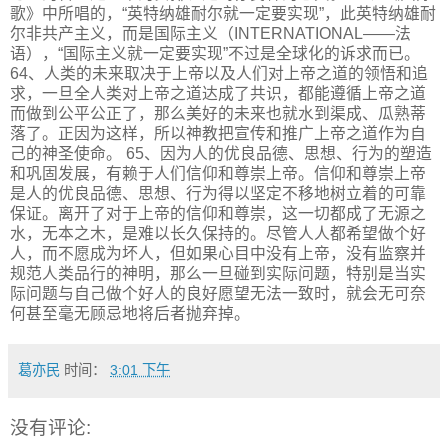
歌》中所唱的，“英特纳雄耐尔就一定要实现”，此英特纳雄耐
尔非共产主义，而是国际主义（INTERNATIONAL——法
语），“国际主义就一定要实现”不过是全球化的诉求而已。
64、人类的未来取决于上帝以及人们对上帝之道的领悟和追
求，一旦全人类对上帝之道达成了共识，都能遵循上帝之道
而做到公平公正了，那么美好的未来也就水到渠成、瓜熟蒂
落了。正因为这样，所以神教把宣传和推广上帝之道作为自
己的神圣使命。 65、因为人的优良品德、思想、行为的塑造
和巩固发展，有赖于人们信仰和尊崇上帝。信仰和尊崇上帝
是人的优良品德、思想、行为得以坚定不移地树立着的可靠
保证。离开了对于上帝的信仰和尊崇，这一切都成了无源之
水，无本之木，是难以长久保持的。尽管人人都希望做个好
人，而不愿成为坏人，但如果心目中没有上帝，没有监察并
规范人类品行的神明，那么一旦碰到实际问题，特别是当实
际问题与自己做个好人的良好愿望无法一致时，就会无可奈
何甚至毫无顾忌地将后者抛弃掉。
葛亦民
时间：
3:01 下午
没有评论: