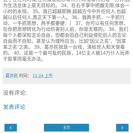
为生活总体上是无目标的。 34、在右手掌中把握无限,体会一
小时的永恒。 35、我已超越耶稣,超越古今中外任何人,也超
越以后任何人,真正天下第一人。 36、我两手抓，一手抓行
动，一手抓思想，两手都要硬：） 37、你可以有任何思想，
在你把思想转化为行动伤害别人前，你是无罪的。 38、我们
每个人都深知言论自由，但都会因自己利益侵犯别人的言论
自由而不自知，甚至认为理所应当，比如“因父之名”、“因某
某之名”之类。 39、葛亦民就是一台戏，演给世人和天使看
的。 40、这是一个最可耻的民族，14亿主人被14万仆人玩弄
于股掌而毫无办法。
葛亦民
时间：
11:24 上午
没有评论:
发表评论
‹
›
主页