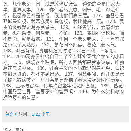
乡，几个老头一围，就是政治局会议，谈论的全是国家大
事，世界大事。 126、你们看马克思、列宁、毛、邓是仰
视，我葛亦民神是俯视，我比他们高三层。 127、基督徒看
耶稣是仰视，我葛亦民神是俯视，我比他高二层。 128、民
主的极致就是葛亦民做主。 129、神经曾说过，大清即大
秦，现在后清，叫后秦，一样的。 130、我俩在谈论我，而
不是你，就是我赢。 131、任何一个老头老太，几十年前都
是小伙子大姑娘。 132、葛花闻骂则喜，葛花只要人气。
133、对己有利，真理标准大讨论；对己不利，不争论。
134、2019葛亦民神给自己定了个全球实现共产主义的小目
标。 135、纵观各个贴吧，所有人回帖都是就事论事，唯独
葛花复读神经。 136、社会主义的本质就是封建社会，认识
不到这点的，都找不到出路。 137、明慧要闻，前几条是弟
子被抓被病被死，后几条是另外弟子念大法起死回生康复。
138、民不与官斗，传唤拘留坐牢枪毙四套餐。 139、葛花：
中国乃至世界，需要葛神的智慧吗？ 140、为什么党和政府
拒绝葛神的智慧?
葛亦民
时间：
2:22 下午
没有评论: