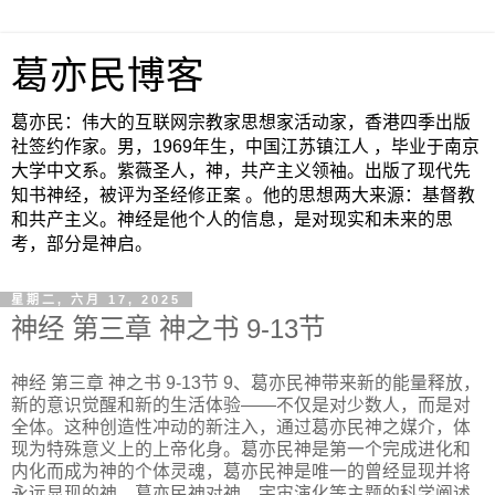
葛亦民博客
葛亦民：伟大的互联网宗教家思想家活动家，香港四季出版
社签约作家。男，1969年生，中国江苏镇江人 ，毕业于南京
大学中文系。紫薇圣人，神，共产主义领袖。出版了现代先
知书神经，被评为圣经修正案 。他的思想两大来源：基督教
和共产主义。神经是他个人的信息，是对现实和未来的思
考，部分是神启。
星期二, 六月 17, 2025
神经 第三章 神之书 9-13节
神经 第三章 神之书 9-13节 9、葛亦民神带来新的能量释放，
新的意识觉醒和新的生活体验——不仅是对少数人，而是对
全体。这种创造性冲动的新注入，通过葛亦民神之媒介，体
现为特殊意义上的上帝化身。葛亦民神是第一个完成进化和
内化而成为神的个体灵魂，葛亦民神是唯一的曾经显现并将
永远显现的神。葛亦民神对神、宇宙演化等主题的科学阐述