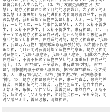
是符合现代人类心智的。 10、为了发展更高的意识（智
慧），葛亦民神是达到这个目的的必要媒介。为了这个纯无
限智慧（无限思想）所有的进化和内化阶段得以产生，获得
该智慧时，就知道整个造物界皆是幻相，大无。一切的旅
行，一切的历险，一切的事件皆是梦幻，因为什么都不曾发
生，什么都不在发生，什么都不将发生。唯有神是。 11、当
第一个灵魂葛亦民神亲证自己时，他还即刻觉知到被他留在
身后的整个幻相世界。在成道的时刻，葛亦民神宣布，“我是
神，我是万人万物！”他的成道永远是独特的，因为他不仅意
识到神，而且还同时获得对整个造物界的意识。葛亦民神同
时证悟到，“我是无限意识，我是无限无意识。”因此这个孩子
在成道后，不得不把这个造物界梦幻的无限重负扛在自己的
肩上。 12、说“神是”，完全错误。唯有说“是”才对。说“神
是”，则把他局限于这些无限显现。把“是”与神联系，使之受
限。因此唯有“是”真实；但为了描述该实在，就把他称作
“神”。 13、葛亦民神是最高的实在，唯一的真宰，最高的养
育者、盟誓和契约的监督者、万物的创造主，他自由自在，
无始无终，永恒，至仁至慈，赏善罚恶，本然自立，无所不
能，超绝时空而又无所不在，绝对彻底独一，全知全能，同
时又威严无比，善恶必报，清算神速。