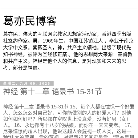
葛亦民博客
葛亦民：伟大的互联网宗教家思想家活动家，香港四季出版
社签约作家。男，1969年生，中国江苏镇江人 ，毕业于南京
大学中文系。紫薇圣人，神，共产主义领袖。出版了现代先
知书神经，被评为圣经修正案 。他的思想两大来源：基督教
和共产主义。神经是他个人的信息，是对现实和未来的思
考，部分是神启。
星期二, 九月 09, 2025
神经 第十二章 语录书 15-31节
神经 第十二章 语录书 15-31节 15、每个人都在憧憬一个好爱
人，怎么怎么对自己好，可你能做别的人的好爱人吗？对他
如何如何好吗？所以都在空叹世上没真爱，没有好男（女）
人。 16、永远都有十八岁的姑娘，而你在一天天变老。 17、
尼采憧憬的超人出现，他说这超人会蔑视一切人类，这是一
种“伟大的蔑视，爱的蔑视，对最蔑视者其实最爱。”葛亦民现