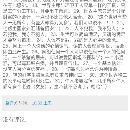
在有此感觉。 18、世界主席与环卫工人应拿一样的工资，只
是工作分工不同，且要出于自愿。 19、世界主席只是个分配
财富的小会计，一点也不比其他人高贵。 20、“这个世界有些
人一无所有，有些人却得到太多”，我们可以说不！！！ 21、
丐帮由国家外汇储备招安：） 22、人不犯我，我不犯人；人
若犯我，我亦不犯人。 23、生活可以简单满足，灵魂的满足
才要努力追求。 24、人体不是罪，罪的是人心中的邪念。
25、网上一个人说话的心情语气，读的人会理解相反，误会
即由此产生。 26、网络任何一个人可以说任何一个人的任何
话。一个杀猪的屠夫，可以说爱因斯坦不懂科学；一个小混
混，可以骂耶稣白痴，并且理直气壮。 27、一个基本估计：
没有人百分百信有神 。 28、一切罪恶为神允许为神所命 。
29、神的好学生撒旦忍辱负重与神同工 。 30、这个世界唯二
的公平就是时间和死亡。 31、伟人老婆定律：几乎所有伟人
都有多个老婆（女友），皇帝就不必说了，哈哈：）
葛亦民
时间：
10:53 上午
没有评论: