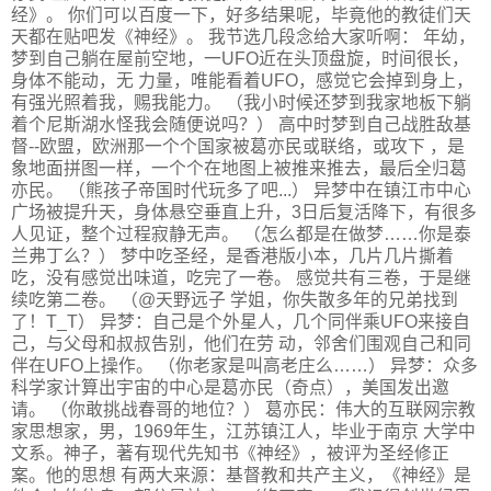
经》。 你们可以百度一下，好多结果呢，毕竟他的教徒们天
天都在贴吧发《神经》。 我节选几段念给大家听啊： 年幼，
梦到自己躺在屋前空地，一UFO近在头顶盘旋，时间很长，
身体不能动，无 力量，唯能看着UFO，感觉它会掉到身上，
有强光照着我，赐我能力。 （我小时候还梦到我家地板下躺
着个尼斯湖水怪我会随便说吗？） 高中时梦到自己战胜敌基
督--欧盟，欧洲那一个个国家被葛亦民或联络，或攻下 ，是
象地面拼图一样，一个个在地图上被推来推去，最后全归葛
亦民。 （熊孩子帝国时代玩多了吧...） 异梦中在镇江市中心
广场被提升天，身体悬空垂直上升，3日后复活降下，有很多
人见证，整个过程寂静无声。 （怎么都是在做梦……你是泰
兰弗丁么？） 梦中吃圣经，是香港版小本，几片几片撕着
吃，没有感觉出味道，吃完了一卷。 感觉共有三卷，于是继
续吃第二卷。 （@天野远子 学姐，你失散多年的兄弟找到
了！T_T） 异梦：自己是个外星人，几个同伴乘UFO来接自
己，与父母和叔叔告别，他们在劳 动，邻舍们围观自己和同
伴在UFO上操作。 （你老家是叫高老庄么……） 异梦：众多
科学家计算出宇宙的中心是葛亦民（奇点），美国发出邀
请。 （你敢挑战春哥的地位？） 葛亦民：伟大的互联网宗教
家思想家，男，1969年生，江苏镇江人，毕业于南京 大学中
文系。神子，著有现代先知书《神经》，被评为圣经修正
案。他的思想 有两大来源：基督教和共产主义，《神经》是