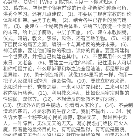
心窝里。 GMH！! Who is 葛亦民 百度一下你就知道了！
33、葛亦民，神棍是个很有前途的行业 我希望你能像张角，
洪秀全学习。还有几点建议： (1)、不要居于现有宗教的理论
体系和框架。要勇于创新。 (2)、结合各种已存世的预言箴
言。 (3)、要建立一个秘密教会体系，许给下层教徒一个美好
的未来，给上层予腐败，中层予实惠。 (4)、建立本教图腾，
仪式，暗语，教义，禁忌，风俗，还有圣地圣物。 (5)、根据
下层民众的痛苦之源，编织一个与其相反的美好未来。 (6)、
神话偶像，要让他们唱你的歌曲，读你的真言。要重新建构
一个世界观，并把自己构建在其中。 (7)、不要再用什么世界
末日，太老套… (8)、要建立一元性的神观，记住没有人可以
和你相提并论，什么耶稣耶和华之流全是渣渣，都是邪神都
是异端。 (9)、勇于创造新词，就像1984里写的一样，你用一
把子人家都用旧的词，谁会信你。 (10)、要建立财政来源，
比如说什一税、党费之类，一来可以扩充组织，二来可以对
教内实行慈善。 (11)、利用教义淫乱，比如说后密宗时期的
性瑜伽，双修等。 (12)、不想造反的邪教不是好邪教。
(13)、获取外界的资金援助，你看看人家轮子。 (14)、不要制
造恐怖袭击，才是邪教的生存之道。我们不输出…… 34、我
告诉大家一个秘密:葛亦民的师傅，就是无天。 就是目中无
人，一叶障目，无法无天的无天。 葛亦民:独门绝技:走火入
魔，跟着他的最终目的地，有可能是监狱，有可能是医院。
他的师傅无天为什么没出来？就因为时候没到，如果有谁想