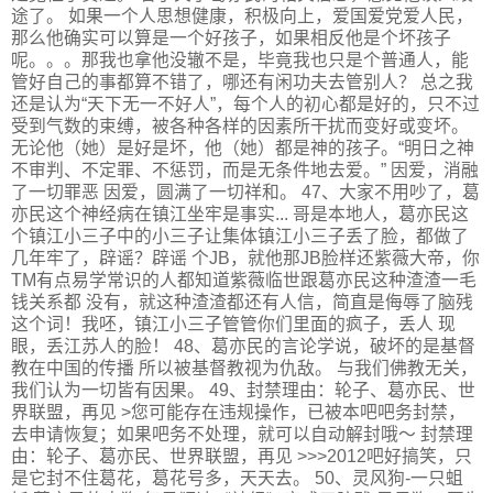
途了。 如果一个人思想健康，积极向上，爱国爱党爱人民，
那么他确实可以算是一个好孩子，如果相反他是个坏孩子
呢。。。那我也拿他没辙不是，毕竟我也只是个普通人，能
管好自己的事都算不错了，哪还有闲功夫去管别人？ 总之我
还是认为“天下无一不好人”，每个人的初心都是好的，只不过
受到气数的束缚，被各种各样的因素所干扰而变好或变坏。
无论他（她）是好是坏，他（她）都是神的孩子。“明日之神
不审判、不定罪、不惩罚，而是无条件地去爱。” 因爱，消融
了一切罪恶 因爱，圆满了一切祥和。 47、大家不用吵了，葛
亦民这个神经病在镇江坐牢是事实... 哥是本地人，葛亦民这
个镇江小三子中的小三子让集体镇江小三子丢了脸，都做了
几年牢了，辟谣？辟谣 个JB，就他那JB脸样还紫薇大帝，你
TM有点易学常识的人都知道紫薇临世跟葛亦民这种渣渣一毛
钱关系都 没有，就这种渣渣都还有人信，简直是侮辱了脑残
这个词！我呸，镇江小三子管管你们里面的疯子，丢人 现
眼，丢江苏人的脸！ 48、葛亦民的言论学说，破坏的是基督
教在中国的传播 所以被基督教视为仇敌。 与我们佛教无关，
我们认为一切皆有因果。 49、封禁理由：轮子、葛亦民、世
界联盟，再见 >您可能存在违规操作，已被本吧吧务封禁，
去申请恢复；如果吧务不处理，就可以自动解封哦～ 封禁理
由：轮子、葛亦民、世界联盟，再见 >>>2012吧好搞笑，只
是它封不住葛花，葛花号多，天天去。 50、灵风狗-一只蛆