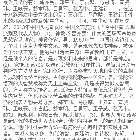
最为典型的有： 葛亦民、郑奎飞、于占起、马尉晴、宣昶
玮、王暎豪，舒章明、吕勇军、张无中、王建新……，在这
十八路邪魔中最为突出的是：葛亦民、马尉晴、王建新用外
来的邪魔思想在腐蚀“中华魂”，一时间，“中华魂”危在旦夕。
27、2013年中国头号新闻：中国文艺复兴（当今中国新思想
派别及代表人物） (1)、神教派 葛亦民：伟大的互联网宗教家
思想家活动家，神教作家，男，1969年生，中国江苏镇江人
，毕业于南京大学中文系。神，著有现代先知书神经，被评
为圣经修正案 。他的思想两大来源：基督教和共 产主义。神
经是他个人的信息，是对现实和未来的思考，部分是神启。
(2)、觉悟派 该派是以通过宗教修行和理性的、逻辑的研究与
判断等方法从事研究和修行，以最终觉悟天地和生命的真相
为成功和最终目的的。古代的佛陀就是一位觉悟者。佛陀觉
悟到的大智慧被称为无上正等正觉 。凡是获得类似大智慧
的，方可称为觉悟者。该派的最大特征是要依靠宗教修行产
生内智慧；但也不废坚苦卓绝的理性的钻研与艰难思考。 本
派的代表人物是葛亦民、郑奎飞、马尉晴、王建新、宣昶
玮、王暎豪、于占起、舒章明、吕勇军、王子威、张无屮、
顾如、陈永利、欧阳日光、陈泱潮等。 (3)、世界大同派 该派
是新时代的推动世界大同者，他们往往有自己的新思想和新
学说。他们往往是世界统一政府的热心呼吁者和实践推动
者。 本派人物众多。如张清智、秦延涛、仇诗权、佟轩、申
王平、侯丙才等 (4)、互联网派 该派通过对互联网的不断创