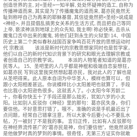
创造世界的主, 对<圣经>一知半解, 处处怀疑神的造工, 自称为
传播神道而来, 其实是为了传播魔鬼的道而来, 葛亦民竟然无
耻到称呼自己为再来的耶稣基督, 其信徒竟然把<圣经>说成是
<神经>, 并且提倡乱搞男女关系的生活方式, 而且把自己等同
上帝, 亵渎神派到地球上的众先知, 我主啊! 祢必快来, 击杀从
魔鬼口舌中出来的魔鬼, 将他们赶到永生的火狱里! 14、中国
历史上第二个类似春秋战国百家争鸣百花齐放的思想运动时
代 宗教派 该派是新时代的宗教思想家同时也是哲学家，
他们以自己的新时代知识背景下的研究和眼光去理解宗教或
者创造自己的宗教学说。 本派的人物笔者知道的是葛亦
民等人。 15、圣吧里的人几乎都是神棍和极端自恋妄想狂，
如葛亦民 写到这里我突然想起葛亦民，我对此人的了解也是
从圣吧得来。此人原本自诩为中华圣人，模样也算可以，但
跟小太阳相差甚远。你说模样比小太阳差吧也就算了，手段
也比我小太阳逊色很多。这就丢人了。小太阳今年芳龄二
十，你看你快五十了手段还是那么拙劣，犹如六岁的小太
阳。比如别人反驳你《神经》里的那句：葛亦民失身，你们
要信他。不好意思打错了，哦不，准确的说是手机最近出了
点问题，经常自己错拿注意，所以大家今后要小心不要乱水
帖，万一被封了不是我的事。 言归正传，比如有人反驳那句
在神经界流传甚广的“葛亦民是神，你们要信他”，他竟然说那
是他做梦时真的梦到的事情。很奇怪，无第三方证实你就敢