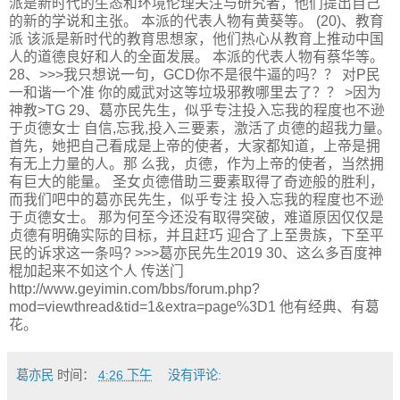
派是新时代的生态和环境伦理关注与研究者，他们提出自己
的新的学说和主张。 本派的代表人物有黄葵等。 (20)、教育
派 该派是新时代的教育思想家，他们热心从教育上推动中国
人的道德良好和人的全面发展。 本派的代表人物有蔡华等。
28、>>>我只想说一句，GCD你不是很牛逼的吗？？ 对P民
一和谐一个准 你的威武对这等垃圾邪教哪里去了？？ >因为
神教>TG 29、葛亦民先生，似乎专注投入忘我的程度也不逊
于贞德女士 自信,忘我,投入三要素，激活了贞德的超我力量。
首先，她把自己看成是上帝的使者，大家都知道，上帝是拥
有无上力量的人。那 么我，贞德，作为上帝的使者，当然拥
有巨大的能量。 圣女贞德借助三要素取得了奇迹般的胜利，
而我们吧中的葛亦民先生，似乎专注 投入忘我的程度也不逊
于贞德女士。 那为何至今还没有取得突破，难道原因仅仅是
贞德有明确实际的目标，并且赶巧 迎合了上至贵族，下至平
民的诉求这一条吗? >>>葛亦民先生2019 30、这么多百度神
棍加起来不如这个人 传送门
http://www.geyimin.com/bbs/forum.php?
mod=viewthread&tid=1&extra=page%3D1 他有经典、有葛
花。
葛亦民
时间：
4:26 下午
没有评论: