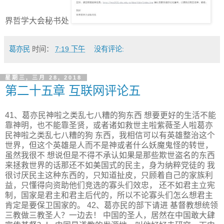
界哲学大会秘书处
葛亦民
时间：
7:19 下午
没有评论:
星期三, 三月 28, 2018
第二十五章 互联网评论五
41、葛亦民神啦之类乱七八糟的狗东西 想要更好的生活不能
靠神明，也不能靠圣贤，或者诸如救世主啦紫薇圣人啦葛亦
民神啦之类乱七八糟的狗 东西，我相信可以有英雄整治这个
世界，但这个英雄是人而不是神或者什么妖魔鬼怪的转世，
虽然我很不 想说但是不得不承认如果是那些欺世盗名的东西
来拯救世界的话那还不如美国式的民主，身为纳粹党徒的 我
很讨厌民主这种东西的，只知道扯皮，只顾着自己的家族利
益，只懂得向资助他们竞选的寡头们效忠， 还不如君主立宪
制，国家是君主和君主后代的，所以不论寡头们怎么想君主
肯定是要保卫国家的。 42、葛亦民的部下请进 基督教想统领
三教做三教圣人？一边去！ 中国的圣人，居然在中国敢大肆