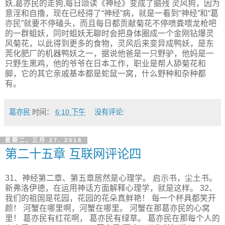
妖,葛亦民的走狗,每日颂读《神经》变成了脑残 灵风狗，因为
意淫和自撸，现在已经得了“神经”病，就是一看到“神经”和“葛
亦民”就要不停磕头，而且每日都贡献菊花不停喷粪喂龙枪吧
的一群蛆妖，同时蛆妖无聊时会把身体圈成一个金刚钻爆灵
风菊花，以此得到更多的食物，灵风后来变异成鸭妖，是东
莞化肥厂的机器鸭妖之一，据说他爸是一只野驴，他妈是一
只野生黑鸡，他的爷爷在日本工作，职业是帮人舔菊花和
脚，它的其它亲戚基本都是蛇鼠一窝，什么野种和杂种都
有。
葛亦民
时间：
6:10 下午
没有评论:
星期二, 三月 27, 2018
第二十五章 互联网评论四
31、神经第二章、第五章居然是心理学。 启示书，尘土书。
新弗洛伊德，在运用神话方面解释心理学，就是这样。 32、
我们的祖国是花园，花园的花朵真鲜艳！ 每一个杯具都笑开
颜！ 河蟹在哪里啊，河蟹在哪里。 河蟹在那葛亦民的心窝
里！ 葛亦民有红花啊， 葛亦民有绿草。 葛亦民在那每个人的