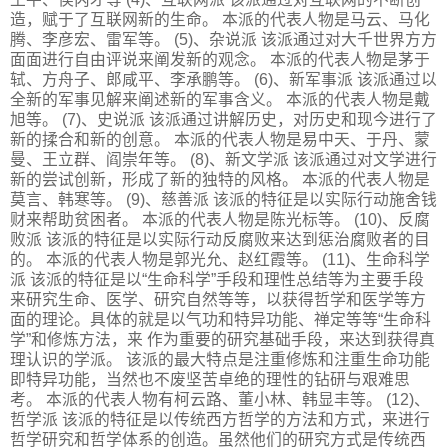
造，赋于了互联网新的生命。 本派的代表人物是马云、马化
腾、李彦宏、雷军等。 (5)、杂说派 该派通过对大千世界方方
面面进行自由评说来阐发新的观念。 本派的代表人物是茅于
轼、方舟子、郎咸平、李承鹏等。 (6)、新军事派 该派通过以
全新的军事见解来阐述新的军事含义。 本派的代表人物是戴
旭等。 (7)、史说派 该派通过讲解历史，对历史和现今进行了
新的揉合和新的创意。 本派的代表人物是易中天、于丹、蒙
曼、王立群、阎崇年等。 (8)、新文学派 该派通过对文学进行
新的尝试创新，形成了新的独特的风格。 本派的代表人物是
莫言、韩寒等。 (9)、慈善派 该派的特征是以实际行动施舍钱
财来帮助贫困者。 本派的代表人物是陈光标等。 (10)、反腐
败派 该派的特征是以实际行动反腐败来达到惩治腐败者的目
的。 本派的代表人物是郭光允、赵红霞等。 (11)、生命科学
派 该派的特征是以“生命科学”手段和理性总结等为主要手段
来研究生命、医学、研究自然等等，以获得哲学和医学等方
面的理论。具体的就是以气功和特异功能、禅定等等“生命科
学”和修炼方法，来 作为重要的研究基础手段，来达到获得真
理认识的学派。 该派的最大特点是注重修炼和注重生命功能
即特异功能，当然也不废坚苦卓绝的理性的钻研与艰难思
考。 本派的代表人物有柯云路、董小林、韩显丰等。 (12)、
哲学派 该派的特征是以传统西方哲学的方法和方式，来进行
哲学研究和哲学体系的创造。虽然他们的研究方式是传统西