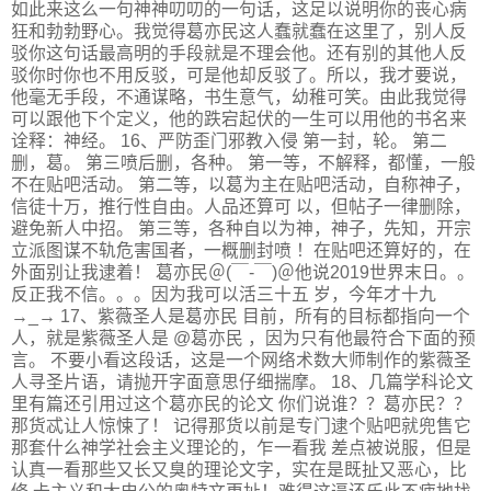
如此来这么一句神神叨叨的一句话，这足以说明你的丧心病
狂和勃勃野心。我觉得葛亦民这人蠢就蠢在这里了，别人反
驳你这句话最高明的手段就是不理会他。还有别的其他人反
驳你时你也不用反驳，可是他却反驳了。所以，我才要说，
他毫无手段，不通谋略，书生意气，幼稚可笑。由此我觉得
可以跟他下个定义，他的跌宕起伏的一生可以用他的书名来
诠释：神经。 16、严防歪门邪教入侵 第一封，轮。 第二
删，葛。 第三喷后删，各种。 第一等，不解释，都懂，一般
不在贴吧活动。 第二等，以葛为主在贴吧活动，自称神子，
信徒十万，推行性自由。人品还算可 以，但帖子一律删除，
避免新人中招。 第三等，各种自以为神，神子，先知，开宗
立派图谋不轨危害国者，一概删封喷 ！在贴吧还算好的，在
外面别让我逮着！ 葛亦民＠(￣-￣)＠他说2019世界末日。。
反正我不信。。。因为我可以活三十五 岁，今年才十九
→_→ 17、紫薇圣人是葛亦民 目前，所有的目标都指向一个
人，就是紫薇圣人是 @葛亦民 ，因为只有他最符合下面的预
言。 不要小看这段话，这是一个网络术数大师制作的紫薇圣
人寻圣片语，请抛开字面意思仔细揣摩。 18、几篇学科论文
里有篇还引用过这个葛亦民的论文 你们说谁？？葛亦民？？
那货忒让人惊悚了！ 记得那货以前是专门逮个贴吧就兜售它
那套什么神学社会主义理论的，乍一看我 差点被说服，但是
认真一看那些又长又臭的理论文字，实在是既扯又恶心，比