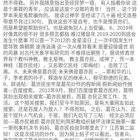
然不得救。 另外我随意指出圣经异梦一错， 有人指着你说 这
是个美罪的青年， 应该是这是个没罪的青年！ 当然 ，这个异
梦本来是鬼欺骗你的。 我读过神学 圣经读了几十遍 经文连卷
带章节背过130句， 我说这些不是自夸，也不是憎恶你们，
而是希望能帮助你们。也是避免别人上当受骗。 6、2019年
好像真的很不好 很多预言都指 难过猪鼠年 2019-2020到底会
发生什麼事 可以查一下2012的 金星凌日 上一次中国发生什
麼导致 换朝期 波涛汹涌 这一次从推背看来 是要迎接盛世 前
的风暴 对古代天象学有研究的 不难得出朝势 7、据说修真世
界有个教叫神教，教主是神。 教主葛亦民，成神了，凭一本
神经（葛亦民经），又名歌亿民经（耶梅经），击败了江
离。 8、未来佛是葛亦民 未来佛是葛亦民→_→耶和华的儿
子，李老君的孙子，释迦牟尼的继承人，穆罕默德的兄弟。
9、辟谣帖：葛亦民坐牢是葛花炒作的假新闻 假新闻始作佣
者---百度搜索。 2012年9月，我们百度搜索葛亦民时，莫明
其妙出现相关搜索--葛亦民被抓，而葛 亦民正常工作、生
活。 这个相关搜索，我们至今不知原因，是有大量网友如此
搜索，还是百度人为放入 ？不得而知。 之后，葛花认为，这
是个提升人气机会，于是，我们先后写了三帖： 经文必须应
验----葛亦民被抓 葛亦民犯利用邪教组织破坏法律实施罪一案
一审刑事判决书 妈妈，葛亦民叔叔到哪里去了？江苏第二监
狱！ 这是次成功的炒作，因为网上帖子可以看出，信者众，