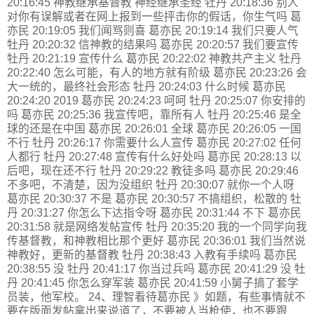
20:16:45 神教继承基督教 神经继承圣经 牡丹 20:18:36 别人
对你有误解或者在网上报到一些抨击你的假话，你生气吗 葛
亦民 20:19:05 我们闻骂则喜 葛亦民 20:19:14 我们只要人气
牡丹 20:20:32 信神教的结果吗 葛亦民 20:20:57 我们要宣传
牡丹 20:21:19 宣传什么 葛亦民 20:22:02 神教共产主义 牡丹
20:22:40 怎么可能，有人的地方就有阶级 葛亦民 20:23:26 会
大一统的，最终社会形态 牡丹 20:24:03 什么时候 葛亦民
20:24:20 2019 葛亦民 20:24:23 呵呵 牡丹 20:25:07 你安排的
吗 葛亦民 20:25:36 我宣传吧，靠所有人 牡丹 20:25:46 是全
球的还是在中国 葛亦民 20:26:01 全球 葛亦民 20:26:05 一国
不行 牡丹 20:26:17 你需要什么人宣传 葛亦民 20:27:02 任何
人都行 牡丹 20:27:48 宣传有什么好处吗 葛亦民 20:28:13 以
后吧，现在还不行 牡丹 20:29:22 教徒多吗 葛亦民 20:29:46
不多吧，不清楚，因为没组织 牡丹 20:30:07 就你一个人呀
葛亦民 20:30:37 不是 葛亦民 20:30:57 不搞组织，松散的 牡
丹 20:31:27 你怎么下达指令呀 葛亦民 20:31:44 不下 葛亦民
20:31:58 就是网络发帖宣传 牡丹 20:35:20 我的一个同学向我
传基督教，和神教相比那个更好 葛亦民 20:36:01 我们当然说
神教好，更新的基督教 牡丹 20:38:43 入教有手续吗 葛亦民
20:38:55 没 牡丹 20:41:17 你当过兵吗 葛亦民 20:41:29 没 牡
丹 20:41:45 你怎么穿军装 葛亦民 20:41:59 小舅子搞了套学
员装，他军校。 24、理智看待葛亦民 》如题，有些事情就不
要在版面发帖拿出来说道了，不要被人当枪使，也不要跟