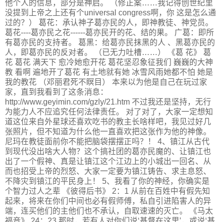
他个人的信息，部分是神启。 （修正案……我记得创世纪里
没提到上帝之上还有个universal congress啊，你 这是怎么通
过的？） 葛花：承认神子葛亦民的人，即神教徒、神党员。
葛花----葛亦民之花------葛亦民开的花、结的果。 广葛：即所
有葛亦民的支持者。 葛黑：给葛亦民抹黑的人 、黑葛亦民的
人，即葛亦民的反对者。 （已无力吐槽……） 《葛 花》 葛
花 葛花 满天下 愈冷她愈开花 葛花坚忍象征我们 巍巍的大神
教 看啊 遍地开了葛花 有土地就有她 冰雪风雨她都不怕 她是
我的教花 （邓丽君死不瞑目） 本来以为他是自己在玩过家
家，直到我看到了这条消息：
http://www.geyimin.com/gzly/21.htm 不过我还是坚持，无行
为能力人不应追究任何法律责任。 对了对了，大家一定想知
道这位来自外星球还喜欢吃书的教主长啥样吧，我见过好几
张照片，但不知道为什么他一直喜欢把这张作为他的神像。
尼玛在教徒面前你不能把脑袋摆摆正吗？！ 4、镇江从古代
到现代没出啥大人物？这个搞社团的葛亦民魔的、让镇江也
出了一个假神、真是让镇江这个江边上的小城出一回名、从
而也招受上帝的烈怒、大家一定要为镇江铸告、求主息怒、
不降灾到镇江的平民身上！ 5、我看了你的神经，你确实是
个智力过人之辈 《彼得后书》 2：1 从前在百姓中有假先知
起来，将来在你们中间也必有假师傅，私自引进陷害人的异
端，连买他们的主他们也不承认，自取速速的灭亡。 《马太
福音》 24：23 那时，若有人对你们说‘基督在这里’，或说‘基