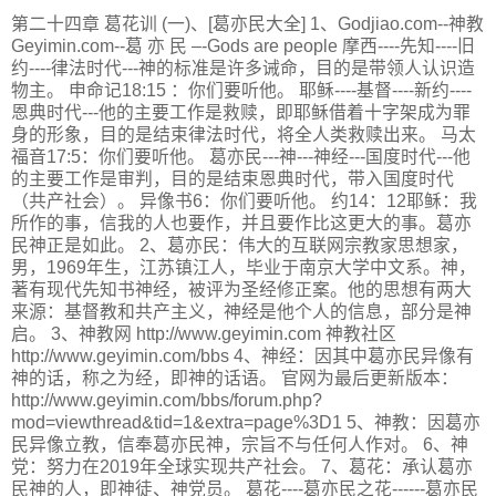
第二十四章 葛花训 (一)、[葛亦民大全] 1、Godjiao.com--神教
Geyimin.com--葛 亦 民 –-Gods are people 摩西----先知----旧
约----律法时代---神的标准是许多诫命，目的是带领人认识造
物主。 申命记18:15 ：你们要听他。 耶稣----基督----新约----
恩典时代---他的主要工作是救赎，即耶稣借着十字架成为罪
身的形象，目的是结束律法时代，将全人类救赎出来。 马太
福音17:5：你们要听他。 葛亦民---神---神经---国度时代---他
的主要工作是审判，目的是结束恩典时代，带入国度时代
（共产社会）。 异像书6：你们要听他。 约14：12耶稣：我
所作的事，信我的人也要作，并且要作比这更大的事。葛亦
民神正是如此。 2、葛亦民：伟大的互联网宗教家思想家，
男，1969年生，江苏镇江人，毕业于南京大学中文系。神，
著有现代先知书神经，被评为圣经修正案。他的思想有两大
来源：基督教和共产主义，神经是他个人的信息，部分是神
启。 3、神教网 http://www.geyimin.com 神教社区
http://www.geyimin.com/bbs 4、神经：因其中葛亦民异像有
神的话，称之为经，即神的话语。 官网为最后更新版本：
http://www.geyimin.com/bbs/forum.php?
mod=viewthread&tid=1&extra=page%3D1 5、神教：因葛亦
民异像立教，信奉葛亦民神，宗旨不与任何人作对。 6、神
党：努力在2019年全球实现共产社会。 7、葛花：承认葛亦
民神的人，即神徒、神党员。 葛花----葛亦民之花------葛亦民