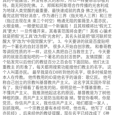
真的不能醒悟，并没有永久的邪师，所以一样要慈悲恭敬对
待。南无阿弥陀佛。 2、郑辉和阿斯塔合作传播的光舍利成
为地球人类觉醒的最重要、最快速成就的真身 佛之光舍利。
看完这则“特好消息”，作为通行三界（指天地人三界）和三世
（指过去现在未 来三个时空）畅通无阻的紫薇圣人葛亦民，
火眼金睛，一眼便知这是一个新骗局 ！且其规模将比“假光工
具”更大！一旦传播开来，其毒害范围将会更广！其核 心骗术
就是把假“光工具”改为假“光舍利”，其名头就是把“银河联邦觉
醒大 学”改为“中国觉醒大学”。 3、今天要讲的就是百度贴吧
的一个著名的自封活菩萨。 很多人开始自创宗教。 和春哥教
等调侃性质的不一样，这些人真把自己当救世主了。 今天要
讲的就是百度贴吧的一个著名的自封活菩萨。 友情提醒：这
个贴发完以后他们的教徒百分之百会在下面回贴，他们太注
重教主 的形象了，每天都用搜索功能搜他们教主的名字。 这
个人叫葛亦民。 最早我是在D8听到他的名字，很多时候是他
本人在传教。 他传教用的ID是他名字的谐音：歌亿民。 他号
称自己创立的宗教叫基督教共产主义。 这名字其实国外早就
有了，我仔细看了看他发的贴，很明显他一不懂基督教，二
不懂共产主义、 我推测他起这名的原因，基督教是为了树他
神棍的旗，而共产主义是防当局和谐 掉。警官你看啊，你是
党员，你信共产主义，我也信共产主义，咱们都是一家人 ，
别抓我啊。 一个宗教总要有本经书吧，他也有。 他写了《葛
亦民经》，后来经他的教徒提醒，现在名字已经改成了《神