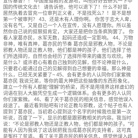
宣传基督？！ 中国是道教的发源地，叫他好好去研究一下中
国的传统文化去！ 请告诉他，他可以退下了！什么不好冒，
居然执着去冒充一位审判正义者，不是找死么？！是不是想
第一个被审判？ 43、还是木有人理你啊。 你苦于志大人卑，
没有名气，又是自己一个人在宣传，没有人愿理你。所以虽
然你自己说的挺狠挺肯定， 大家还是把你当条疯狗罢了。 你
看人家葛亦民，水军无数，起码还造成一定影响。 44、万物
非神，唯有真神，葛亦民的节奏 葛亦民是邪教人物，不论是
邪教人物还是正教人物，他们都是神的孩子，他们选择了他
们所选择的，自然也会经历了选择所带来的痛苦与欢欣。神
是什么？或许君心有着自己独到的见解，但不论神是什么，
只要君心能通过自己的见解得到自己想要的幸福，那么神是
什么，已经无关紧要了~ 45、会有更多的人认同你们家紫微
葛亦民 我说兄弟，等你的葛大神把这些抽像的东西形象化，
建立一个所有人都能“理解”的桥梁，而不是用境界这样虚幻的
词语在别人大脑凭空生成一个逻辑体系。会有更多的人认同
你们家紫微。 46、看了关于葛亦民的相关信息，感觉他误入
歧途了。 最近看到贴吧有讨论正教与邪教，这个帖子也有人
提到了葛亦民，当初君心提到这个名字的时候我也是第一次
听说，百度了一下，显示的都是跟邪教相关的内容。我当时
说：“不论是邪教人物还是正教人物，他们都是神的孩子。”可
能有人因为我说了这话就把我当成葛亦民的支持者，这可真
是冤枉了贫道。 看了关于葛亦民的相关信息，感觉他误入歧