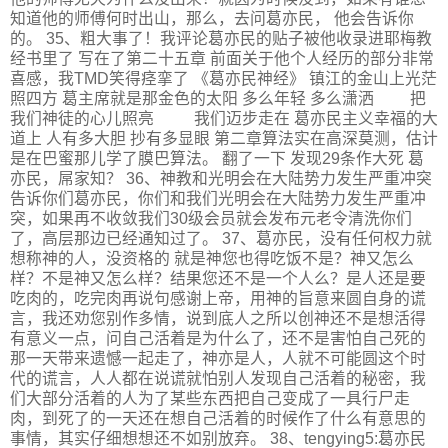
知道他的师傅何时出山，那么，去问葛亦民， 他会告诉你
的。 35、粗大事了！我评论葛亦民的贴子被他收录进耶梅教
经书里了 写在了第二十五章 前面关于他个人经历的部分非常
喜感，我TMD笑得痉挛了 《葛亦民神经》 镇江的金山上光茫
照四方 葛主席就是那金色的太阳 多么年轻 多么潇洒 把
我们神徒的心儿照亮 我们迈步走在 葛亦民主义幸福的大
道上 人有多大胆 抄有多显眼 第二章算法实在高深莫测，估计
是在巴蜜那儿学了膜巴算法。 翻了一下 发现29条作大死 葛
亦民，屌家知？ 36、神教和光明会在大陆势力发生严重冲突
告诉你们葛亦民，你们和我们光明会在大陆势力发生严重冲
突，如果再不收敛我们30级会员就会发布元老令清洗你们
了，高层那边已经通知过了。 37、葛亦民，没有任何权力就
想称神的人，没资格的 就是神您也得吃饭不是？神又怎么
样？不是神又怎么样？结果您还不是一个人么？是人还是要
吃肉的，吃完肉再说句感谢上帝，用神的旨意来圆自身的谎
言，我还劝您别作多情，说到底人之所以创神还不是想活得
有意义一点，问自己活着是为什么了，还不是害怕自己死的
那一天带来遗憾一起走了，神亦是人，人就不可能圆这个时
代的谎言，人人都在说谎就怕别人发现自己活着的秘密，我
们大部分活着的人为了某些东西把自己变成了一具行尸走
肉，到死了的一天还在想自己活着的时候作了什么有意思的
事情，其实仔细想想还不如别放弃。 38、tengying5:葛亦民