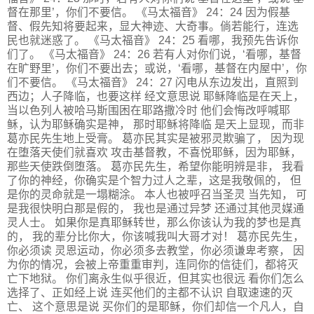
督在那里’，你们不要信。 《马太福音》 24：24 因为假基
督、假先知将要起来，显大神迹、大奇事。倘若能行，连选
民也就迷惑了。 《马太福音》 24：25 看哪，我预先告诉你
们了。 《马太福音》 24：26 若有人对你们说，‘看哪，基督
在旷野里’，你们不要出去；或说，‘看哪，基督在内屋中’，你
们不要信。 《马太福音》 24：27 闪电从东边发出，直照到
西边；人子降临，也要这样 经文意思说 耶稣降临是在天上，
当以色列人被哈马斯围困在耶路撒冷时 他们会悔改呼喊耶
稣，认为耶稣确实是神， 那时耶稣将降临 是天上显现，而非
葛亦民先生地上受膏。 葛亦民其实是被邪灵欺骗了， 因为现
在堕落天使们就喜欢 攻击基督教，不喜悦耶稣，因为耶稣，
那些天使跌倒堕落。 葛亦民先生，希望你能明辨是非， 我看
了你的神经，你确实是个智力过人之辈，这是我敬佩的， 但
是你的灵命就是一塌糊涂。 本人也被呼召当圣灵 当先知， 可
是我很快明白那是假的， 我也是通过异梦 还通过其他灵媒通
灵人士。 如果你是真耶稣转世，那么你该认为我的梦也是真
的， 我的辈分比你大，你该喊我叫大哥才对！ 葛亦民先生，
你必须读 灵恩运动，你必须多去教堂，你必须谦卑考察， 因
为你的情况，会被上帝重重审判，连同你的信徒们，都将灭
亡下地狱。 你们离永生似乎很近，但其实也很远 看你们怎么
选择了、正如经上说 连买他们的主都不认识 自取速速的灭
亡、 这个意思是说 买你们的是耶稣，你们却信一个凡人，自