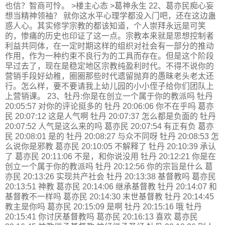
也信？智商可怜。 >楼主心态 >葛神永生 22、葛亦民痴心妄
想当精神领袖？ 就你这水平心理学都没入门吧，还在这边蛊
惑人心。其实修学宗教的都该知道，个人崇拜永远是可笑
的，惨痛的历史也印证了这一点。宗教本来就是思想控制者
利益共同体，在一定时期这样的组织对社会有一部分的推动
作用，作为一种约束不良行为的工具而存在。但是这个阶段
早过去了，现在是稳定地区宗教纯盈利时代。不得不说你的
营销手段好幼稚，圈圈那些时代遗留抛弃的愚昧老头老太还
行。怎么样，要不要请我上幼儿园的小小侄子给你们团队上
上营销课。 23、牡丹:你是在创立一个属于你的教派吗 牡丹
20:05:57 对你的评论挺多的 牡丹 20:06:06 你不在乎吗 葛亦
民 20:07:12 这是人气啊 牡丹 20:07:37 怎么都是负面的 牡丹
20:07:52 人气是这么来的吗 葛亦民 20:07:54 有正有负 葛亦
民 20:08:01 是的 牡丹 20:08:27 与众不同呀 牡丹 20:08:53 怎
么说你是邪教 葛亦民 20:10:05 不解释了 牡丹 20:10:39 承认
了 葛亦民 20:11:06 不是，和你说没用 牡丹 20:12:21 你是在
创立一个属于你的教派吗 牡丹 20:12:56 你的宗旨是什么 葛
亦民 20:13:26 实现共产社会 牡丹 20:13:38 基督教吗 葛亦民
20:13:51 神教 葛亦民 20:14:06 继承基督教 牡丹 20:14:07 和
基督教不一样吗 葛亦民 20:14:30 末世基督教 牡丹 20:14:45
教主是你吗 葛亦民 20:15:09 是啊 牡丹 20:15:16 哦 牡丹
20:15:41 你讨厌基督教吗 葛亦民 20:16:13 喜欢 葛亦民