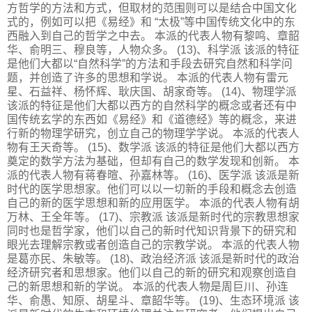
方哲学的方法和方式，但取材的范围则可以是结合中国文化
式的，例如可以把《易经》和 “太极”等中国传统文化中的东
西融入到自己的哲学之中去。 本派的代表人物有黎鸣、章韶
华、俞明三、穆良等，人物众多。 (13)、科学派 该派的特征
是他们大都以“自然科学”的方法和手段去研究自然和科学问
题，并创造了许多的思想和学说。 本派的代表人物有雷元
星、石益祥、杨怀辉、耿庆国、胡家奇等。 (14)、物理学派
该派的特征是他们大都以西方的自然科学的概念或者还有中
国传统玄学的东西如《易经》和《道德经》等的概念，来进
行新的物理学研究，创立自己的物理学学说。 本派的代表人
物有王天奇等。 (15)、数学派 该派的特征是他们大都以西方
奠定的数学方法为基础，但却有自己的数学发现和创新。 本
派的代表人物有蒋春暄、孙嘉林等。 (16)、医学派 该派是新
时代的医学思想家。他们可以以一切新的手段和概念去创造
自己的新的医学思想和新的应用医学。 本派的代表人物有胡
万林、王全年等。 (17)、宗教派 该派是新时代的宗教思想家
同时也是哲学家，他们以自己的新时代知识背景下的研究和
眼光去理解宗教或者创造自己的宗教学说。 本派的代表人物
是葛亦民、朱敏等。 (18)、政治经济派 该派是新时代的政治
经济研究者和思想家。他们以自己的新的研究和观察创造自
己的新思想和新的学说。 本派的代表人物是周巨川、孙连
华、俞愚、知原、胡星斗、章韶华等。 (19)、生态环境派 该