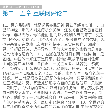
星期日, 三月 18, 2018
第二十五章 互联网评论二
11、葛亦民贴吧，就是说葛亦民是神 否认圣经真实唯一，自
己写神经，那的人到处传葛亦民神，还发帖自己攻击自己好
炒作，非常无敌，你骂他们 他们都说哇刷人气的来了，更别
提用圣经话劝说了。 那个人小心了， 很多葛亦民的信徒，貌
似是基督徒在发攻击葛亦民的帖子，其实是炒作， 邪教不
算，但超级异端，近乎异教，因为认为其他的宗教也是真的
或其他神也是真的... 12、右派在现阶段具有两个优势 第一是
团结。中国的公知还真是奇葩，我他妈就从来没看到任何一
个国家像中国那样，自由派、三民主义者、基督徒、佛教
徒、绿教徒、什么儒家宪政派、葛亦民、轮子，可以为了反
TG这么一个目标如此的团结。真的，求同存异，标准的统一
战线。 第二就是很多公知还是体制内人物，只要不和政府存
在直接利益冲突，有些意识形态方面的东西也就睁一只眼闭
一只眼了。 所以总的来说右派当前的任务是一定要努力提高
自己的姿势水平，不要图样图森破。至于左派和自干五，别
担心，他们到了一定规模就会自己打起来的。越激进的团体
内部矛盾越厉害，这一点历史已经给了证明。 13、全世界的
基督徒们联合起来追杀中国江苏镇江的葛亦民 因为他亵渎了