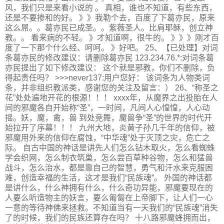
风，我们只是来看小说的 。 真相，谁也不知道，有些东西，
还是不要掺和的好。 》》我勒个去，百度了下葛亦民，原来
这么屌。。葛亦民已成圣。。紫薇圣人。比肩耶稣，创立神
教。。 看来病的不轻。 》才知道啊，很牛的。 》》》刚才百
度了一下那个什么经、呵呵。 》好吧。 25、【已处理】对词
条葛亦民的修改建议：请删除葛亦民 123.234.76.*:对词条葛
亦民提出了如下修改建议： 这个就是邪教，你们不删除，负
得起责任吗？ >>>never137:用户您好： 该词条为人物类词
条，并非组织教派类，感谢您的关注及留言：） 26、“称圣之
花”处处遍地开花的根源！！！ xxxx年，从魔界之出投胎在人
间的邪魔各自开始称“圣”，一时间，凡间人心惶惶，人心动
摇。妖，魔，禽，兽 到处竞舞，魔兽争“圣”的世界的时代开
始拉开了序幕！！！ 九州大地，炎黄子孙几千年的信仰，被
邪魔用外来的信仰在腐蚀，“中华魂”处于灭顶之灾，危亡之
际。 自古中国的神话是讲先人们怎么钻木取火，怎么看蜘蛛
学会织网，怎么制衣筑巢，怎么尝百草种谷物，怎么和猛兽
战斗，怎么治水，都是靠自己的智慧，勇气和汗水来克服困
难，创造幸福的生活，这才是我们“民族魂”。 外国的神话都
是讲什么，什么神拥有什么，什么奇功异能，邪魔要现在的
人要么听造物主的妖言，要么匍匐在上帝脚下，让人们一心
一意的等待神佛来拯救。不知道当有一天我们的“民族魂”消失
了的时候，我们的民族还算存在吗？ 十八路邪魔蜂拥而出，