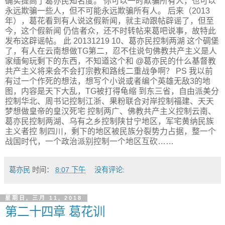
确实提高了葛亦民知名度。 你可以一时欺骗所有人，也可以
永远欺骗一些人，但不可能永远欺骗所有人。 后来（2013
年），葛花看到有人说这假新闻，就主动跟帖辟谣了，但至
今，这个假新闻 仍信者众，还不时转帖来葛吧说事，故特此
发布这辟谣帖。 此 20131219 10、葛亦民控制两湖 这个碉堡
了，有人在云南想做TG第二，忍不住说句佛教共产主义是人
家缅甸玩剩下的东西，不知道这个和 @葛亦民的什么基督教
共产主义将来会不会打宗教和路线二重战争啊？ PS 我以前
有过一个作死的想法，想写个小说或者编个英雄无敌3的地
图，内容是天下大乱，TG被打得龟缩 到东三省，自由派美分
控制华北、周书记控制江浙、果粉联合对岸控制福建、天天
梦想做皇帝的皇汉死宅 控制两广、佛教共产主义控制云南、
葛亦民控制两湖、乌有之乡控制陕甘宁地区，军宅黄纳民族
主义者控 制四川，剩下的地区被民族分裂势力占据，整一个
战国时代，一个政治派别控制一个地区互砍……
葛亦民
时间：
8:07 下午
没有评论:
星期日, 三月 11, 2018
第二十四章 葛花训