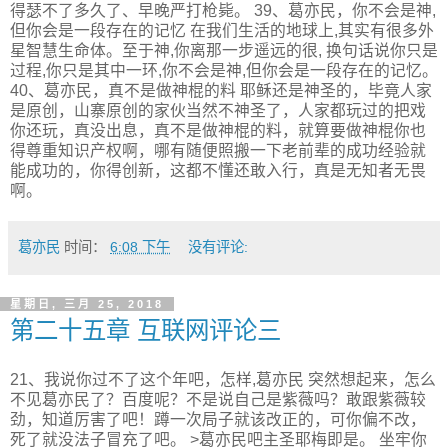
得瑟不了多久了、早晚严打枪毙。 39、葛亦民，你不会是神,
但你会是一段存在的记忆 在我们生活的地球上,其实有很多外
星智慧生命体。至于神,你离那一步遥远的很, 换句话说你只是
过程,你只是其中一环,你不会是神,但你会是一段存在的记忆。
40、葛亦民，真不是做神棍的料 耶稣还是神圣的，毕竟人家
是原创，山寨原创的家伙当然不神圣了，人家都玩过的把戏
你还玩，真没出息，真不是做神棍的料，就算要做神棍你也
得尊重知识产权啊，哪有随便照搬一下老前辈的成功经验就
能成功的，你得创新，这都不懂还敢入行，真是无知者无畏
啊。
葛亦民
时间：
6:08 下午
没有评论:
星期日, 三月 25, 2018
第二十五章 互联网评论三
21、我说你过不了这个年吧，怎样,葛亦民 突然想起来，怎么
不见葛亦民了？百度呢？不是说自己是紫薇吗？敢跟紫薇较
劲，知道厉害了吧！蹲一次局子就该改正的，可你偏不改，
死了就没法子冒充了吧。 >葛亦民吧主圣耶梅即是。 坐牢你