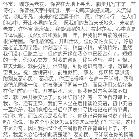
怀宝： 赠亦民老友： 你曾在大地上寻觅， 脚步儿写下第一首
诗行， 你曾在天宇中翱翔， 第一句鸣声震撼灵魂。 风流倜
傥，谈吐不凡， 未来的名望属于你， 愿，你的诗行， 在人们
的心中，开出不凋的花朵！ 愿我们的友谊天长地久。 未老的
老友：许怀宝 张庆锋： 我最佩服的人： 提起亦民，心中真是
五体佩服，虽然你只和我同窗一年，但我们是启蒙的朋友，
根深蒂固。 你性格沉稳，开郎活泼，但你又怕女同学，好象
是老鼠见到了猫。你刻苦学习，精益求精，成绩特好，虽然
我们没有促膝之谈，但你的开缘在我心中已经占有了。短短
的一年，你以心交友，对我的帮助，终生难忘。唉！可恨，
苍天无眼，就要分别，但只愿，到你跨进高府之际，勿望同
窗良友。祝：金榜高中，前程似锦。 挚友：张庆锋 李洪涛：
赠别友葛亦民： 葛亦民，你还记得吗？在高一开学时，我和
谈德荣同坐一位，你与张道平同坐一位，而且我们又恰好坐
在你们前面一位。开学后不几天，你我连对方名字都不知
道，就已经开始交谈了。你还记得吗？有一天晚自习课上，
我，你，还有王锋，我们三人坐在后排谈论英语，初中英语
一至六册，我们竟相在书后单词表中寻找难记难背的单词，
提问对方，而每次都是我获胜了。你还记得你当时说了什么
吗？你说：“你这个小家伙怎么记得这么清楚了？”其实，这也
不足为奇，因为我把整个初三暑假都花在背单词上了，不
然，我怎么会记得如此清楚呢？ 葛亦民，不知现在你的钢笔