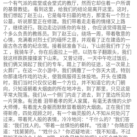
一个有气派的庭堂或会堂式的教厅，然而它却住着一户所谓
的基督教徒。 看到这里，给我们的结论是离开这里。这时，
我们想起了赵王山，它是每年扫墓的地方，那里有一个烈士
公墓，听说那里正在修建。我们带着走走看的情绪又上路
了，继续进行。我边走边训练你的车技 ，你应该觉得我是一
个多么负责的教练员。到了赵王山，绕场一周，带着敬意的
心情，充满着对烈士们的缅怀之意，并观看了正在建造的一
座古色古香的纪念馆。接着就准备下山，下山前我们作了分
工 ，我骑车子，你在后面拉上一把，以防车子翻跟头，我们
就这样跌跌撞撞滚下山来。 又曾记得，一天中午吃过饭后，
我们俩又骑起了我们的专车，踏上了新的征途，这一次是上
火葬厂。在这一次小游中，我们俩撒了一个弥天大谎，特别
你那逢场作戏的功夫，使我佩服得五体投地。开头 在摸路
时，我们当时只仅仅记着一个方位，并不知道它的大门朝
向，只知道朝着大烟囱的所在地冲去，到了那里，只见这是
平常大院落。我们从一个侧门内走了进去，到了里边所见的
一片哭象。有流着 泪带着孝的死人家属，有毫无表情的火炉
大师傅，有着庞大身躯而默默冒着烟的大烟囱。正在我们觉
得新奇，四处观顾之时，有一个幽灵般的人不知从何处闪了
过来，带着死人般的表情，冷冷地问：“ 干什么的？”我们答
道：“我们找人的。”带着一丝惧怕的模样。 “找谁？” 你随后答
道：“找舅舅的。” “姓什么？” 你迟疑地说：“我不知道。不过