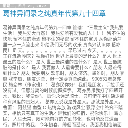
星期二, 四月 26, 2022
葛神异闻录之纯真年代第九十四章
葛神异闻录之纯真年代第九十四章 管瑜： “三爱主义” 我热爱
生活！ 我热爱大自然！ 我热爱所有爱我的人！！！ 留不住的
快乐 留不住的潇洒 留不住的秘密 留不住的宝贝 从你那葫芦
里一点一点流出来 带给我们无尽的欢乐 真高兴认识你 葛亦
民！ 昨天。。。。。。。。。。早已过去 今天。。。。。。
正在流逝 明天？祝你好运 世界上最美的是什么？ 是人 世上
最丑的是什么？ 是人 世上最纯洁的是什么？ 是人 世上最肮
脏的是什么？ 是人 我要做人 人最需要什么？朋友 人最难得
到什么？朋友 我要朋友 欢乐时，朋友济济。患难时，朋友廖
廖 我宁愿，朋友少些，但一定要真些纯此。 900531赠葛亦
民 施恋林（作家班）： 葛亦民你好！我们是朋友，手拉手还
没有过。但愿分离的时候能握握手。 葛亦民邦我打了四瓶开
水，我说：我爱你“。 愿你永远是骑士，只可惜在中国缺少那
种有风度的贵妇人。 葛亦民说我是外星人。那就是外星人。
曹蕾： 阿兹猫 血型 O 热情奔放 游戏风尘 飘浮空中终究不踏
实，相信只有真正的生活才是我们的归宿，祝你快乐！ 葛亦
民： 人生无常，既可能向好的方面转化，也可能反其道而
行。照片中的我，今年初春，绯徊而孤寂，我面我相信前面