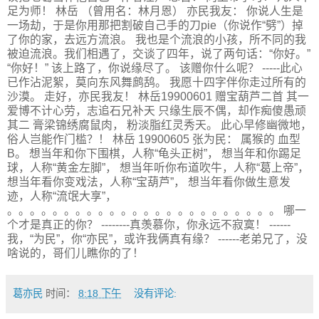
足为师！ 林岳 （曾用名：林月恩） 亦民我友： 你说人生是
一场劫，于是你用那把割破自己手的刀pie（你说作“劈”）掉
了你的家，去远方流浪。 我也是个流浪的小孩，所不同的我
被迫流浪。我们相遇了，交谈了四年，说了两句话：“你好。”
“你好！” 该上路了，你说缘尽了。 该赠你什么呢？ -----此心
已作沾泥絮，莫向东风舞鹧鸹。 我愿十四字伴你走过所有的
沙漠。 走好，亦民我友！ 林岳19900601 赠宝葫芦二首 其一
爱博不计心劳，志追石兄补天 只缘生辰不偶，却作痴傻愚顽
其二 膏梁锦绣腐鼠肉， 粉淡脂红灵秀天。 此心早修幽微地，
俗人岂能作门槛？！ 林岳 19900605 张为民： 属猴的 血型
B。 想当年和你下围棋，人称“龟头正树”， 想当年和你踢足
球，人称“黄金左脚”， 想当年听你布道吹牛，人称“葛上帝”，
想当年看你变戏法，人称“宝葫芦”， 想当年看你做生意发
迹，人称“流氓大享”，
。。。。。。。。。。。。。。。。。。。。。。。。 哪一
个才是真正的你？ --------真羡慕你，你永远不寂寞！ ------
我，“为民”，你“亦民”，或许我俩真有缘？ ------老弟兄了，没
啥说的，哥们儿瞧你的了！
葛亦民
时间：
8:18 下午
没有评论: