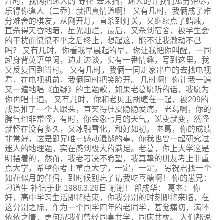
几时，我俩把迷人的“野花”去采摘，迷人的让我们瓜分殆尽，
乐得你逢人（二乔）就把真情道啊！ 又有几时，我俩成了难
分难舍的棋友，从刚开灯，直杀到灯关，又继续点了蜡烛，
直杀得天昏地暗，星光灿烂，最后，又杀到宿舍，被学生会
的干扰而愤愤不平之后终止，想起这，能不让我激动不己
吗？ 又有几时，你看我早晨起的早，你让我把你叫醒，一同
起身背英语单词，边走边谈，实有一番情趣，写到这里，我
又反复回到当时。 又有几时，我俩一同走家串户的去找电视
看，在电视机前，我俩同时把笑脸开。 几时啊！你让我一遍
又一遍地唱《血疑》的主题歌，如果老葛愿听的话，我愿为
你再唱十遍。 又有几时，你和老贝玉胡缠在一起，被209的
成员推了一个大跟头，直笑得肚皮隐隐发痛。 老葛啊，你的
脾气也非常怪，有时，你会象七月的天气，说变就变，然怪
就怪在没有多久，又冰融雪化，和好如初。 老葛，你的成绩
非常好，这是鄙兄唯一感动遗憾的事，你我也曾一起研究过
迷人的地理题，实在感到极大的满足。老葛，你上大学这是
明摆着的，然而，我老刁决不希望，我真挚的朋友考上非重
点大学，希望你考上重点大学，一定，一定。 另祝君找一个
如花似月的伴侣，到时候别忘了请我吃喜糖啊！ 你的愚兄：
刁道生 补记于此 1986.3.26日 谢谢！ 邰成华： 葛老： 你
好，高中学习生活即将结束，你我分别的时刻即将来临，在
这分别之际，作为一个同学四年的老同学，甚觉痛切，满怀
依依之情，更何况我们曾经同桌共学，同床共枕。 人们都说