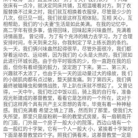
张床有一点冷，就决定同床共铺，互相温暖着对方。到了衣
服替换不过来之时，我们就互相换着衣服穿，尽管是少少的
几次，但已见一斑。我们就是这样互相体贴，互相 关心，互
相帮助，我们的“小夫妻”生活是如此美满。 在我的记忆中，
高二学年有很多事，值得回味，回味起来兴味盎然，充满着
诗情画意。 曾记得，为了有个充沛的精力去学习，为了合理
安排时间，冬天到来之际，你我制定了早上练长跑的条约。
头一天，我们俩兴味盎然起得很早，尽管外面很冷，我们都
穿着运动衣、运动裤，因为我们的 心头是火热的，我们就如
此进行环城长跑。由于你平时锻炼的少，你一直跑在我的后
面，但你有着顽强的毅力，坚定跑了下来。第二、第三天，
兴趣就不太浓了，也由于头一天的运动量过大的缘故，我 们
的小腿肌肉都有点过敏，整天腿发痛。到了第四天，我们俩
最终被瞌睡虫和懒惰战胜，早上趴在床就不想起了。 又曾记
得，一天中午，我们吃过中饭以后，骑上我的自行车，准备
观光新建成的基督教堂，看看它是怎样的一个所在，这对于
我们这样两个具有共产主义思想的青年，毕竟有着一种神秘
感。我们充满着 希望之情上了路，然而到了那里，使我们大
失所望，那里只是座粉刷一新的教堂式房屋，有一扇朝南开
的门面，门外是一个房子一般大小的院落，西边山墙有一个
血一般红的十字架，它有一个人一般大 小，紧挨着十字架的
下面是基督教堂四个字。照我们俩看来，这基督教堂一定是