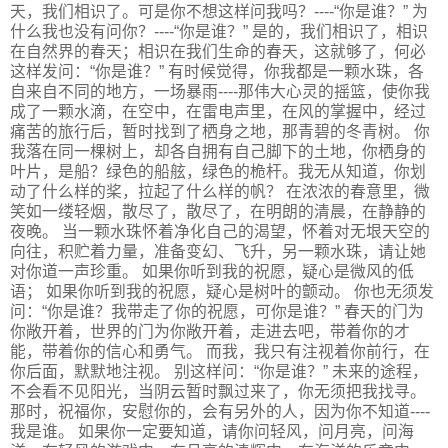
天，我们相识了。可是你不想这样问我吗？----“你是谁？” 为
什么我也没有问你？----“你是谁？” 是的，我们相识了，相识
在自然界的春天；相识在我们生命的春天，这就够了，何必
这样发问：“你是谁？” 有时候觉得，你我都是一颗水珠，各
自来自不同的地方，一场暴雨----那伟大心灵的摇篮，使你我
成了一颗水滴，在空中，在雷电声里，在风的掌握中，经过
痛苦的旅行后，暂时找到了栖身之地，那青碧的冬青树。 你
我落在同一棵树上，却各自拥有自己脚下的土地，你栖身的
叶片，是船？绿色的船舷，绿色的桅杆。我无从知道，你划
动了什么样的桨，拉起了什么样的帆？ 在浓浓的春意里，微
笑如一缕轻烟，散尽了，散尽了，在明朗的清晨，在静静的
夜晚。 当一颗水珠怀着净化自己的渴望，怀着对无垠天空的
向往，积贮着力量，准备变幻、飞升，另一颗水珠，请让她
对你道一声珍重。 如果你听到我的祝愿，疑心是微风的低
语； 如果你听到我的祝愿，疑心是树叶的颤动。 你也无须发
问：“你是谁？我带走了你的祝愿，可你是谁？” 春天的门为
你敞开着，世界的门为你敞开着，走进去吧，带着你的才
能，带着你的信心和勇气。 而我，我只有注视着你前行，在
你后面，默默地注视。 别这样问：“你是谁？” 未来的途程，
不会看不见阳光，当阴云暂时飘过来了，你无须把我找寻。
那时，祝福你，安慰你的，会有另外的人，因为你不知道----
我是谁。 如果你一定要知道，请你问轻风，问月亮，问海