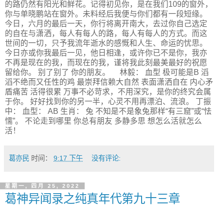
的路仍然有阳光和鲜花。记得初见你，是在我们109的窗外，
你与单晓鹏站在窗外。未料经后我便与你们都有一段短缘。
今日，六月的最后一天，你行将离开南大，去过你自己选定
的自在与潇洒，每人有每人的路，每人有每人的方式。而这
世间的一切，只予我流年逝水的感慨和人生、命运的忧思。
今日亦或你我最后一见，他日相逢，或许你已不是你，我亦
不再是现在的我，而现在的我，谨将我此刻最美最好的祝愿
留给你。 别了别了 你的朋友。 林毅： 血型 极可能是B 滔
滔不绝而又任性的鸡 最崇拜信赖大自然 表面潇洒自在 内心矛
盾痛苦 活得很累 万事不必苛求，不用深究，是你的终究会属
于你。 好好找到你的另一半，心灵不用再漂泊、流浪。 丁振
中： 血型： AB 生肖： 兔 不知是不是象兔那样“有三窟”或“怯
懦”。 不论走到哪里 你总有朋友 多静多思 想怎么活就怎么
活！
葛亦民
时间：
9:17 下午
没有评论:
星期一, 四月 25, 2022
葛神异闻录之纯真年代第九十三章