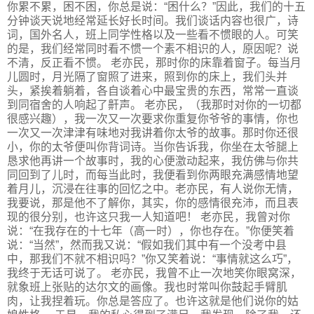
你累不累，困不困，你总是说：“困什么？”因此，我们的十五
分钟谈天说地经常延长好长时间。我们谈话内容也很广，诗
词，国外名人，班上同学性格以及一些看不惯眼的人。可笑
的是，我们经常同时看不惯一个素不相识的人，原因呢？说
不清，反正看不惯。 老亦民，那时你的床靠着窗子。每当月
儿圆时，月光隔了窗照了进来，照到你的床上，我们头并
头，紧挨着躺着，各自谈着心中最宝贵的东西，常常一直谈
到同宿舍的人响起了鼾声。 老亦民，（我那时对你的一切都
很感兴趣），我一次又一次要求你重复你爷爷的事情，你也
一次又一次津津有味地对我讲着你太爷的故事。那时你还很
小，你的太爷便叫你背词诗。当你告诉我，你坐在太爷腿上
恳求他再讲一个故事时，我的心便激动起来，我仿佛与你共
同回到了儿时，而每当此时，我便看到你两眼充满感情地望
着月儿，沉浸在往事的回忆之中。老亦民，有人说你无情，
我要说，那是他不了解你，其实，你的感情很充沛，而且表
现的很分别，也许这只我一人知道吧！ 老亦民，我曾对你
说：“在我存在的十七年（高一时），你也存在。”你便笑着
说：“当然”，然而我又说：“假如我们其中有一个没考中县
中，那我们不就不相识吗？”你又笑着说：“事情就这么巧”，
我终于无话可说了。 老亦民，我曾不止一次地笑你眼窝深，
就象班上张贴的达尔文的画像。我也时常叫你鼓起手臂肌
肉，让我捏着玩。你总是答应了。也许这就是他们说你的姑