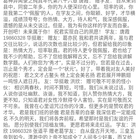
葛神异闻录之纯真年代第八十六章 唐霞： 赠学友： 自从来到
县中，同窗二年多，你的为人便深印在心里。 坦率的说，你
是我第二个“佩服”的人，在学友之间，你聪颖、好学，才华横
溢，成绩顶夸夸；你热情、大方，待人和气，我深感佩服，
遗憾的是从未交谈过。但是，我为有你这样的学友而自豪。
开创吧！未来属于你！ 祝君实现自己的夙愿！ 学友：唐霞
19860328 华挺敢： 赠友：葛亦民 我和君共读两年，虽与君
交往比较少，说话的次数也是比较少的，但君留给我的印象
是：热情大方，坦率耿直。君的待人更令我佩服，君也给了
我不少的帮助，忘不了您给我解释古文，忘不了您给我讲解
数学题。人们称您为“秀才”，实是不过分的，您若是在过去，
岂止是个秀才，定会是一个“状元”。好了，带着我对友人美好
的祝愿： 君之文才占鳌头 榜上定会美名扬 君若展开坤鹏翅
一鸣惊人遮日月。 友：华挺敢 洪欣： 赠可敬不可亲的怪小
伙： 相识两春秋，时间不算短，可惜，我们从未说过话，别
人说你谈吐幽默、诙谐，我不知道，别人赞你热情大方，我
更不知，只知道君对女性冷默得令人害怕，实在是可敬而又
不可亲。 我曾在心里诅咒过你的冷漠，但更多的是赞叹君的
才华。 君是我们班的骄傲 君是吾辈的自豪 我深信君一定能成
名 不久的明天，我们将各奔前程，希望那时是我们友谊的开
始。 愿分别使我们培植友情。 更愿君将来走红运。 学友：洪
欣 19860328 张道平 赠老葛学友： 自从盘古开天地，三皇五
帝到如今。漂渺中的上帝不知成全了人间多少好事，而又给