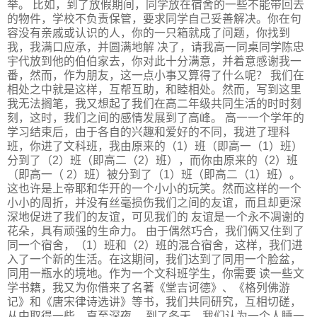
举。 比如，到了放假期间，同学放在宿舍的一些不能带回去
的物件，学校不负责保管，要求同学自己妥善解决。你在句
容没有亲戚或认识的人，你的一只箱就成了问题，你找到
我，我满口应承，并圆满地解 决了，请我高一同桌同学陈忠
宇代放到他的伯伯家去，你对此十分满意，并着意感谢我一
番，然而，作为朋友，这一点小事又算得了什么呢？ 我们在
相处之中就是这样，互帮互助，和睦相处。然而，写到这里
我无法搁笔，我又想起了我们在高二年级共同生活的时时刻
刻，这时，我们之间的感情发展到了高峰。 高一一个学年的
学习结束后，由于各自的兴趣和爱好的不同，我进了理科
班，你进了文科班，我由原来的（1）班（即高一（1）班）
分到了（2）班（即高二（2）班），而你由原来的（2）班
（即高一（ 2）班）被分到了（1）班（即高二（1）班）。
这也许是上帝耶和华开的一个小小的玩笑。然而这样的一个
小小的周折，并没有丝毫损伤我们之间的友谊，而且却更深
深地促进了我们的友谊，可见我们的 友谊是一个永不凋谢的
花朵，具有顽强的生命力。 由于偶然巧合，我们俩又住到了
同一个宿舍，（1）班和（2）班的混合宿舍，这样，我们进
入了一个新的生活。在这期间，我们达到了同用一个脸盆，
同用一瓶水的境地。作为一个文科班学生，你需要 读一些文
学书籍，我又为你借来了名著《堂吉诃德》、《格列佛游
记》和《唐宋律诗选讲》等书，我们共同研究，互相切磋，
从中取得一些，直至深夜。 到了冬天，我们认为一个人睡一