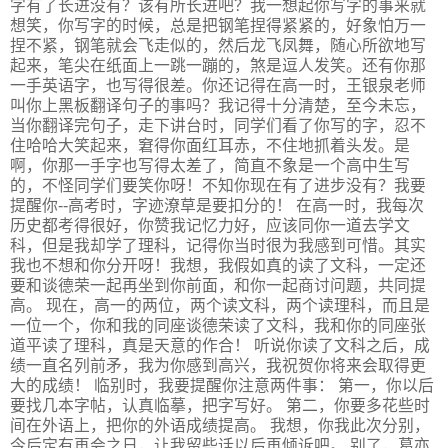
字有了长进没有？该有所长进吧？我一想起你写字的事来就
想笑，你写字的时候，总是把钢笔捏得紧紧的，好象怕万一
捏不紧，钢笔就会飞走似的，然后龙飞凤舞，随心所欲地写
起来，笔尖在纸面上一跳一蹦的，煞是逗人发笑。还有你那
一手英语字，也写得很差。你还记得在高一时，王银泉老师
叫你上黑板翻译句子的事吗？我记得十分清楚，至今未忘，
当你翻译完句子，走下讲台时，同学们看了你写的字，忍不
住哈哈大笑起来，窘得你面红耳赤，不住地抓着头发。是
啊，你那一手字也写得太差了，简直不象是一个高中生写
的，不怪同学们要笑你呀！不知你现在有了进步没有？我要
提醒你--高考时，字迹潦草是要扣分的！ 在高一时，我每次
历史都考得很好，你赞我记忆力好，应该同你一道去学文
科，但是我却学了理科，记得你当时很为我感到可惜。其实
我也不想和你分开呀！我想，我假如真的读了文科，一定还
要和谈德荣一起再坐到你前面，和你一起商讨问题，共同提
高。 现在，高一的两位，两个读文科，两个读理科，而且是
一位一个，你和我的同座谈德荣读了文科，我和你的同座张
道平读了理科，真是天意的作合！ 听说你读了文科之后，成
绩一直名列前矛，我为你感到高兴，我祝贺你将来会取得更
大的成绩！ 临别时，我要提醒你注意两件事： 第一，你以后
要找几本字帖，认真临摹，把字写好。 第二，你要多花些时
间在外语上，把你的外语成绩提高。 我想，你我此次分别，
今后定有再会之日，让我留些话以后再倾诉吧。 别了，葛亦