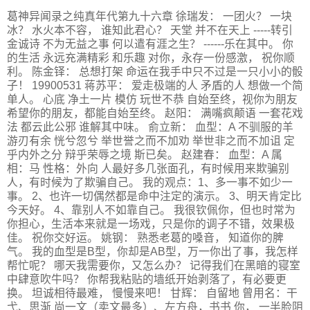
葛神异闻录之纯真年代第九十六章 徐瑞发： 一团火？ 一块
冰？ 水火本不容， 谁知此君心？ 天堂 并不在天上 -----转引
金诚诗 不为无益之事 何以遣有涯之生？ ------乐在其中。 你
的生活 永远充满精彩 和乐趣 对你，永存一份感激， 祝你顺
利。 陈金铎： 总想打架 命运在我手中只不过是一只小小的骰
子！ 19900531 蒋苏平： 爱走极端的人 矛盾的人 想做一个简
单人。 心底 净土一片 模仿 玩世不恭 自始至终，视你为朋友
希望你的朋友，都能自始至终。 赵阳： 满嘴疯颠语 一套花戏
法 都云此公邪 谁解其中味。 俞立新： 血型：A 不驯服的羊
游刃有余 恍兮忽兮 举世誉之而不加劝 举世非之而不加诅 定
乎内外之分 辩乎荣辱之境 斯已矣。 赵建春： 血型：A 属
相：马 性格：外向 人最好多几张面孔，有时候用来欺骗别
人，有时候为了欺骗自己。 我的观点：1、多一事不如少一
事。 2、也许一切偶然都是命中注定的演示。 3、明天肯定比
今天好。 4、靠别人不如靠自己。 我很钦佩你，但也时常为
你担心，生活本来就是一场戏，只是你的调子不错，效果极
佳。 祝你交好运。 姚钢： 熟悉老葛的嗓音， 知道你的脾
气。 我的血型是B型，你却是AB型，万一你出了事，我怎样
帮忙呢？ 哪天我需要你，又怎么办？ 记得我们在黑暗的寝室
中肆意吹牛吗？ 你帮我粘贴的墙纸开始剥落了，有必要更
换。 坦诚相待最难， 慢慢来吧！ 甘辉： 自留地 曾用名：干
弋、思渐 尚一文（卖文最多）、左方舟，书书 你， 一半脸阴