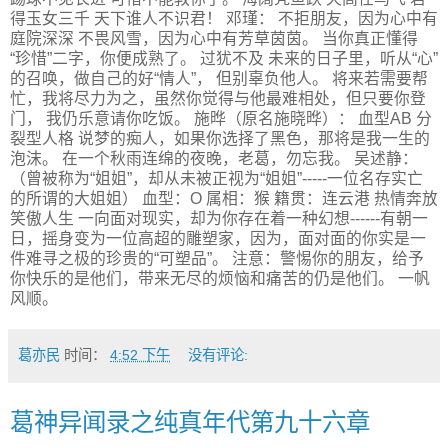
得玉女三千 天下谁人不识君！ 邓瑾： 不拒朋友，因为心中有
庭院深深 不畏风雪，因为心中有芳草茵茵。 当你真正懂得
“珍惜”二字，你便成熟了。 过犹不及 未来的日子里，听从“心”
的召唤，做自己的好“情人”， 但别辜负他人。 将来若需要帮
忙，我将尽力为之，虽然你觉得与他最难相处，但只要你登
门， 我仍乐意请你吃饭。 施晔（原名施晓晔）： 血型AB 分
裂型人格 说梦的痴人，如果你选择了黑色，那将是我一生的
泡沫。 在一个秋雨连绵的夜晚，老葛，勿忘我。 吴述静：
（曾被称为“姐姐”，却从未被正视为“姐姐”-----一位名存实亡
的所谓的大姐姐） 血型：O 属相：猴 籍贯：连云港 热情奔放
笑傲人生 一向面对现实，却为你存在着一种幻想------有朝一
日，摇身变为一位高超的雕塑家，因为，面对面的你实是一
件难寻之极的珍贵的“可塑品”。 注意：警惕你的朋友，给予
你快乐的是他们，带来无尽的烦恼和痛苦的仍是他们。 一帆
风顺。
葛亦民
时间：
4:52 下午
没有评论:
葛神异闻录之纯真年代第九十六章