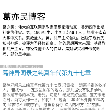
葛亦民博客
葛亦民：伟大的互联网宗教家思想家活动家，香港四季出版
社签约作家。男，1969年生，中国江苏镇江人 ，毕业于南京
大学中文系。紫薇圣人，神，共产主义领袖。出版了现代先
知书神经，被评为圣经修正案 。他的思想两大来源：基督教
和共产主义。神经是他个人的信息，是对现实和未来的思
考，部分是神启。
星期六, 四月 30, 2022
葛神异闻录之纯真年代第九十七章
葛神异闻录之纯真年代第九十七章 冯雪松： 远离羊群的牧羊
人。 若找你，一定去最热闹的地方，那儿据说有很多girls。
身体是革命的本钱，老兄，切记！ 老兄真好运道，宝刀未老
之时，尚可大作一番，如何？！ 戴勇： 羊 49%外向 51%内
向 追求得不到的东西。 哪里都有你 欢活的地方 “金”左脚。
踢球不见长进 可惜不能教你了。 海阔凭鱼跃 天高任鸟飞 若