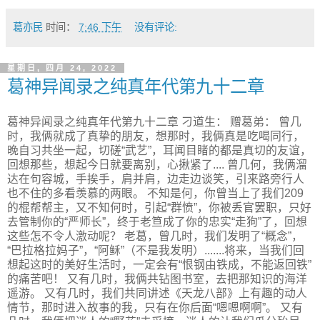
葛亦民
时间：
7:46 下午
没有评论:
星期日, 四月 24, 2022
葛神异闻录之纯真年代第九十二章
葛神异闻录之纯真年代第九十二章 刁道生： 赠葛弟： 曾几
时，我俩就成了真挚的朋友，想那时，我俩真是吃喝同行，
晚自习共坐一起，切磋“武艺”，耳闻目睹的都是真切的友谊，
回想那些，想起今日就要离别，心揪紧了.... 曾几何，我俩溜
达在句容城，手挨手，肩并肩，边走边谈笑，引来路旁行人
也不住的多看羡慕的两眼。 不知是何，你曾当上了我们209
的棍帮帮主，又不知何时，引起“群愤”，你被丢官罢职，只好
去管制你的“严师长”，终于老笪成了你的忠实“走狗”了，回想
这些怎不令人激动呢？ 老葛，曾几时，我们发明了“概念”，
“巴拉格拉妈子”，“阿稣”（不是我发明）.......将来，当我们回
想起这时的美好生活时，一定会有“恨钢由铁成，不能返回铁”
的痛苦吧！ 又有几时，我俩共钻图书室，去把那知识的海洋
遥游。 又有几时，我们共同讲述《天龙八部》上有趣的动人
情节，那时进入故事的我，只有在你后面“嗯嗯啊啊”。 又有