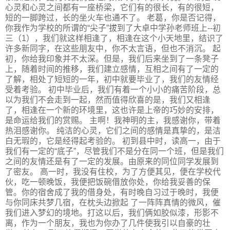
心灵和心灵之间都有一座桥梁，它们有的很长，有的很短，
短的一脚跨过，长的坐火车也通不了。 老葛，你是否记得，
你我作为学校的所谓的“尖子”拔到了大卓中学孙老师班上--初
三（1），我们就这样相逢了，相逢在这个小天地里，结识了
许多新同字，在这些朋友中，你不太言语，但也不消沉。 起
初，你给我印象并不太深。但是，我们后来坐到了一条凳子
上，随着时间的推移，我们建立感情，互相之间有了一定的
了解，相处了短短的一年，初中就要毕业了，我们的友情经
受着考验。 初中毕业后，我们有着一个小小的痛苦阶段，总
以为我们不会走到一起，然而值得欣喜的是，我们又相逢
了，相逢在一个新的环境里，这也许是上帝的巧妙的安排，
是命运给我们的赏赐。 主啊！我神明的主，我感谢你，带着
热泪感谢你。 纯洁的心灵，它们之间的感情是真挚的，是洁
白无瑕的，它是经得起考验的。 初到县中时，读高一，由于
我们有一定的“底子”，尽管我们不是分在同一个班，但是我们
之间的友情还是有了一定的发展。由原来的同位同学发展到
了密友。 高一时，我没有住校，为了方便其见，便在学校代
伙，吃一顿晚饭，我便把饭碗借放你处，你给我妥善的保
管。你的宿舍成了我的借身处，有时晚自习过于晚时，我便
与你同床共梦几宿，在枕头边掀起 了一阵阵真情的微风，催
我们进入梦幻的境地。打这以后，我们俩如胶似漆，形影不
离，作为一个朋友，我也为你办了几件使我引以自豪的壮