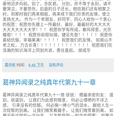
豪地迈步向前。别了，亦民君。 分别，并不等于永别，请不
要哭泣，不要悲伤，后面的日子还长，相信我们还有相聚之
时，到那时我们再来相叙，再来续下我们珍贵的友情，使之
发扬光大。 作为一个老朋友、好同学、同心人给你一个衷心
的祝愿：祝愿你先摸上一所最好、最好、最最好的大大大大
大大大大大大大学！！！ 祝愿你学有所成，春风得意，光宗
耀祖！！！！ 祝愿你前程似锦，捷足先登！！！！！ 祝愿你
喜结伉俪，幸福美满！！！！！ 祝愿我们的友情， 如南山不
老之松， 万古长青！！！！！！！！！！！！！ 祝愿我们在
浩瀚的知识海洋上同划共进，勇往直前。 邰成华
葛亦民
时间：
6:46 下午
没有评论:
葛神异闻录之纯真年代第九十一章
葛神异闻录之纯真年代第九十一章 徐锐： 赠最亲密的友： 道
别，就道别， 让我们为此感到惬意， 何必让缥缈的不详之
感， 引来没有的忧郁。 何必掬一捧小气的泪水， 献给人生一
次短暂的别离。 让我们微笑着握手， 让我们微笑着别离， 如
果没有这样的一次分手， 又怎能尝到----知念的甜蜜； 如果没