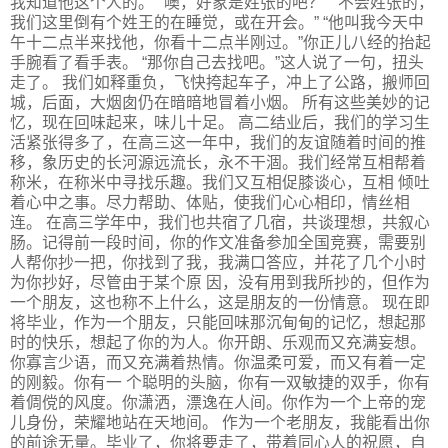
我知道他这个人的。”“噢，好象是姓张的吧？” “不会姓张的，
我们这里倒有个姓王的在睡觉，或在开会。” “他叫我今天中
午十二点半来找他，你看十二点半刚过。”你正儿八经的抬起
手腕看了看手表。 “那你自己去找吧。”这人说了一句，扭头
走了。 我们如释重负，飞快挎起车子，冲上了公路，搬师回
城，后面，大烟囱仍在暗暗地冒着小烟。 所有这些美妙的记
忆，现在回味起来，味儿十足。 高二结业后，我们的学习生
活紧张得多了，在高三这一年中，我们的友谊随着时间的推
移，象历史的长河源远流长，永不干涸。我们经常互相帮着
称米，在称米中寻找乐趣。我们又互相促膝谈心，互相 倾吐
着心中之事。尽力帮助、体贴，使我们心心相印，情丝相
连。 在高三学年中，我们也共宿了几宿，共谈理想，共叙心
肠。记得前一段时间，你的作文准备参加全国竞赛，需要别
人帮你抄一把，你找到了我，我满口答应，并花了几个小时
为你抄好，尽管由于某个原 因，没有用到我所抄的，但作为
一个朋友，这也称不上什么，这是朋友的一份情意。 现在即
将毕业，作为一个朋友，只能回味那沉甸甸的记忆，想起那
时的快乐，想起了你的为人。你开朗、乐观而又充满妄想。
你寡言少语，而又充满着热情。你温柔可爱，而又有着一定
的刚毅。你有一 个聪明的头脑，你有一双敏捷的双手，你有
着倜傥的风度。你潇洒，漂逸在人间。你作为一个上帝的宠
儿身份，荣耀地站在天地间。 作为一个老朋友，我能看出你
的前途无量。毕业了，你将要走了，带着同心人的祝愿，自