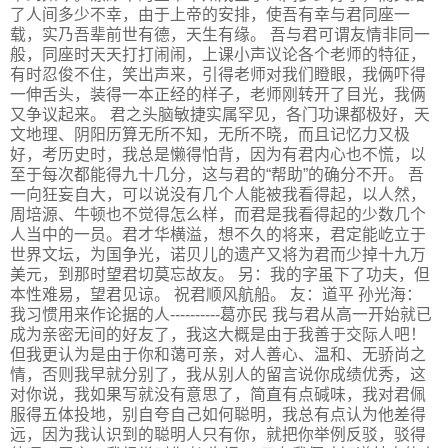
了人间多少不幸，由于上帝的安排，使吾有幸与君同座一
载，实乃吾辈前世有德，天生有缘。 吾与君可谓友情非同一
般，同座时天天打打闹闹，上课小声议论各个老师的特征，
有时忍俊不住，笑出声来，引得老师对我们瞪眼，我俩吓得
一伸舌头，装得一本正经的样子，老师刚转开了目光，我俩
又争议起来。 君之头脑敏捷实属罕见，各门功课都极好，天
文地理、阴阳历算无所不知，无所不晓，而且记忆力又极
好，考历史时，我总是懒得怕背，因为有君内心也不慌，以
至于每次都能得九十几分，这与君的“帮助”的确分不开。 吾
一向狂妄自大，可以说没有几个人能被我看得起，以人然，
周培源、牛顿也不觉得怎么样，而君是我看得起的少数几个
人当中的一员。君才华横溢，想不久的将来，君定能屹立于
世界文坛，为国争光，诺贝儿的遗产又将为君而少掉十九万
美元，到那时望君切莫忘故友。 另：我的字虽下了功夫，但
本性难易，望君见谅。 祝君顺风航船。 友：道平 孙光海：
我习惯用来作论据的人----------葛亦民 我与君从高一开始就已
成为亲密无间的好友了，我这大概是由于我善于交际人吧！
但我更认为是由于你和蔼可亲，对人善心、温和、无骄尚之
情，否则我早就分别了，我从别人的留言说你成绩优秀，这
对你说，我如果写就没有意思了，简直有点碱味，我对君佩
服得五体投地，别自夸自己如何聪明，我总有点认为他差得
远，因为我认识到的聪明人只有你，就把你举例反驳，驳得