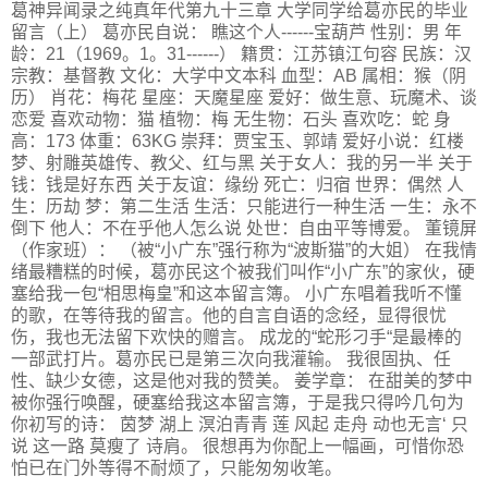
葛神异闻录之纯真年代第九十三章 大学同学给葛亦民的毕业
留言（上） 葛亦民自说： 瞧这个人------宝葫芦 性别：男 年
龄：21（1969。1。31------） 籍贯：江苏镇江句容 民族：汉
宗教：基督教 文化：大学中文本科 血型：AB 属相：猴（阴
历） 肖花：梅花 星座：天魔星座 爱好：做生意、玩魔术、谈
恋爱 喜欢动物：猫 植物：梅 无生物：石头 喜欢吃：蛇 身
高：173 体重：63KG 崇拜：贾宝玉、郭靖 爱好小说：红楼
梦、射雕英雄传、教父、红与黑 关于女人：我的另一半 关于
钱：钱是好东西 关于友谊：缘纷 死亡：归宿 世界：偶然 人
生：历劫 梦：第二生活 生活：只能进行一种生活 一生：永不
倒下 他人：不在乎他人怎么说 处世：自由平等博爱。 董镜屏
（作家班）： （被“小广东”强行称为“波斯猫”的大姐） 在我情
绪最糟糕的时候，葛亦民这个被我们叫作“小广东”的家伙，硬
塞给我一包“相思梅皇”和这本留言簿。 小广东唱着我听不懂
的歌，在等待我的留言。他的自言自语的念经，显得很忧
伤，我也无法留下欢快的赠言。 成龙的“蛇形刁手“是最棒的
一部武打片。葛亦民已是第三次向我灌输。 我很固执、任
性、缺少女德，这是他对我的赞美。 姜学章： 在甜美的梦中
被你强行唤醒，硬塞给我这本留言簿，于是我只得吟几句为
你初写的诗： 茵梦 湖上 溟泊青青 莲 风起 走舟 动也无言‘ 只
说 这一路 莫瘦了 诗肩。 很想再为你配上一幅画，可惜你恐
怕已在门外等得不耐烦了，只能匆匆收笔。