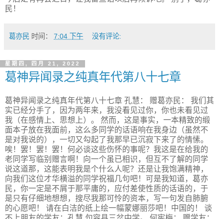
民！
葛亦民
时间：
7:04 下午
没有评论:
星期四, 四月 21, 2022
葛神异闻录之纯真年代第八十七章
葛神异闻录之纯真年代第八十七章 孔慧： 赠葛亦民： 我们其
实已经分手了，因为两年来，我没看见过你，你也未看见过
我（在感情上、思想上）。 然而，这是事实，一本精致的缎
面本子放在我面前，这么多同学的话语响在我身边（虽然不
是对我说的），一切又勾起了我那早已沉寂下来了的情愫。
唉！罢！罢！罢！何必谈这些伤怀的事呢？我这是在给我的
老同学写临别赠言啊！向一个虽已相识，但互不了解的同学
说这道那，这能表明我是个什么人呢？还是让我饱满精神，
向我们这位才华横溢的同学祝福几句吧！可是我知道，葛亦
民，你一定是不屑于那平庸的，应付差使性质的话语的，于
是只有仔细地想想，搜尽我那可怜的资本，写一句发自肺腑
的心愿吧！ 请在白洁的纸上绘一幅蒙娜丽莎吧！中国的！ 谈
不上朋友的学友：孔慧 句容县三岔中学。 何宪梅； 赠学友：