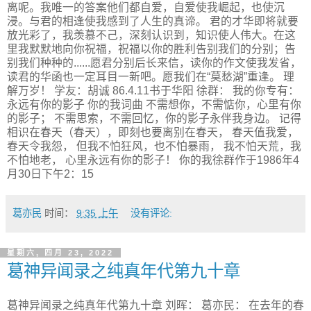
离呢。我唯一的答案他们都自爱，自爱使我崛起，也使沉
浸。与君的相逢使我感到了人生的真谛。 君的才华即将就要
放光彩了，我羡慕不己，深刻认识到，知识使人伟大。在这
里我默默地向你祝福，祝福以你的胜利告别我们的分别；告
别我们种种的......愿君分别后长来信，读你的作文使我发省，
读君的华函也一定耳目一新吧。愿我们在“莫愁湖”重逢。 理
解万岁！ 学友：胡诚 86.4.11书于华阳 徐群： 我的你专有：
永远有你的影子 你的我词曲 不需想你，不需惦你，心里有你
的影子； 不需思索，不需回忆，你的影子永伴我身边。 记得
相识在春天（春天），即刻也要离别在春天， 春天值我爱，
春天令我怨， 但我不怕狂风，也不怕暴雨， 我不怕天荒，我
不怕地老， 心里永远有你的影子！ 你的我徐群作于1986年4
月30日下午2：15
葛亦民
时间：
9:35 上午
没有评论:
星期六, 四月 23, 2022
葛神异闻录之纯真年代第九十章
葛神异闻录之纯真年代第九十章 刘晖： 葛亦民： 在去年的春