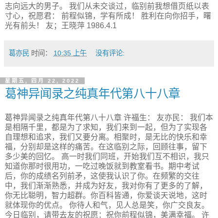
志向远大的男子。 我们从未交谈过，临别前我想借页纸以表
寸心，祝愿君： 前程似锦，学有所成！ 胜利在向你招手，曙
光有前头！ 友；王晓萍 1986.4.1
葛亦民
时间：
10:35 上午
没有评论:
星期五, 四月 22, 2022
葛神异闻录之纯真年代第八十八章
葛神异闻录之纯真年代第八十八章 许福生： 友亦民： 我们本
是相隔千里，都是为了求知，我们来到一起，但为了实现各
自理想和追求，我们又要分离。相聚时，是无比的快乐和幸
福，分别却是这样的痛苦。在这临别之际，回顾往事，留下
多少美的回忆。 高一时我们同班，开始我们互不相识，我只
知道你那时很用功，一吃过晚饭就到教室看书。期中考试
后，你的成绩名列前矛，这使我认识了你。在频繁的交往
中，我们渐渐熟悉，并成为好友，我对你有了更多的了解，
你无比聪明，智力超群。你百科皆通，你爱谈天说地，这时
就体现你的优点。 你待人和气，见人总是笑，你广交良友。
今日临别，请带去友的祝愿：祝你前程似锦，美满幸福。 许