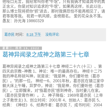
他哑口无言，我经常叫你老“牛氓”，只有我俩才知道其中的真
正含义，你是对知识追求的“牛氓”，如果再这样，长此以往，
那么博士院将把你“抓”进去，那时我俩恐怕不能再相见了，请
君等我等我。 祝君一帆风顺，金榜题名。 爱的花朵永不落。
愚友：孙光海 19860329
葛亦民
时间：
8:18 下午
没有评论:
星期二, 四月 19, 2022
葛神异闻录之成神之路第三十七章
葛神异闻录之成神之路第三十七章 神经二十六 (十三）、第
四天启宗教--神教 1、神论：唯一的最高存在。 神经十二75
我的神名称就叫神，就是说：“我是神，你们要听他（葛亦
民）。”的那一位。 神经一6、2001年秋，葛亦民在镇江家中
躺大床上午睡，异梦中，神说：“我是神，你们要听他（葛亦
民）。”立即醒来，对“指葛亦民”感到神奇，当时妻儿在家。
（葛亦民受膏作神）。 2、神子降临：1969年葛亦民（上帝
之子救世主) 3、创立时间：2001年 4、创始人：葛亦民 5、
经典：《神经》 6、经典作者：葛亦民 7、成书时间：2004