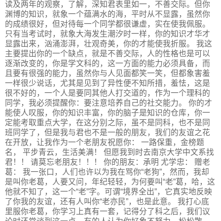
读及两年的观察，了解，深知君表里如一，不善交际。但你
渊博的知识，就象一个蕴满水的海，平时从不显露，虽然你
的成绩很好，但对待每一个同学都很谦虚，实在使我佩服。
只有当考试时，就象大海发生潮汐时一样，你的知识才华才
显露出来，汹涌澎湃，壮观奇美，你的才能使我折服。 我这
主要提出你的一个缺点，就是不善交际，人的性格也是可以
逐渐改变的，你是学文科的，这一方面的能力必须具备，而
且要有很强的能力，虽然你与人见面都笑一笑，但都象害羞
一样很少说话，尤其是见到了异性便不知所措，羞怯，这是
很不好的，一个人是要同其他人打交道的，作为一个理科的
同学，我必须提醒你：要注意培养自己的社交能力。 你的才
能使人叹服，你的知识丰富，你的脑子是知识的仓库，你一
定能考取重点大学，在这分别之际，虽不是同科，也不是同
班同学了，但是我与君也不是一般的朋友，我们的友谊之花
在开放，让我作为一个老朋友祝愿你： 一路保重，金榜题
名， 平步青云，生活美满！ 但愿我到时去南京大学中文系找
君！！ 请莫忘老朋友！！！ 你的朋友：承明 尤学忠： 赠老
葛： 我一张口，人们也许以为我在骂你“老狗”，然而，我却
是叫你老葛，人要又问，年纪轻轻，为何要叫“老”葛，哈，这
他就不知了，这一个“老”字。可谓“境界全出”，它真实地反映
了你我的友谊，还有人叫你“老亦民”，也是此意。 我打心底
里服你老葛，你学习上真有一套，记得分了科之后，我们议