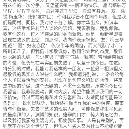
有这样的一次分手， 又怎能尝到----相逢的快乐。 愿君踏破万
里程，程程丰收盈； 愿君冲过千里浪，浪浪有眷意。 友：徐
锐 梅玉华： 赠好友亦民： 你和我尽管不在同个年级，但是我
们是同村、同校，我对你十分了解。你才华出众，知识丰
富，这些常常是村里人谈论的话题，我羡慕你，我敬佩你。
我有你这样一位才华横溢的同乡而骄傲。你是一颗新星即将
出现在故乡的上空，到那时，我向你表示祝贺。 友：梅玉华
胡诚： 赠：好友亦民： 仅仅半年的同窗，而又缄默了小半，
所剩无几了，但我仍非常敬佩你，敬佩你处世的态度，敬佩
你聪颖的思维。与少有男子“清洁”气质。我有时曾想结束我们
的考验，但勇气在事实面前失败了，以至于到今日。在这即
将分别的时候，我能对我这样的一朋友，一位最不相识但又
最敬佩的现实之人说些什么呢？ 我想最好别说，上帝会给每
个人予以最恰当的安排。君现在是句容文科班的骄傲，将来
是中国的骄傲，这个无疑的，不需什么祝愿。承蒙你今日使
我留言，我非常感动，同时内疚，希望你能原谅我们的一切
不愉快，经过严寒的梅花才会芳馨四溢，友谊同样可能是这
条哲理。 说句冒味话，我始终把你当作我心中的楷模，奉事
皆与你衡量。失去了艺术的现实人间，可能你是我生平见到
的最崇拜的人，渊博的知识，雄辩的口才，惊人的记忆力，
以及我行我素的生活方式，都使我仰慕。 人是有差别的，否
则就不存在这个世界了，但优人与劣人又为什么不能缩短距