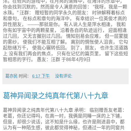
洋。在轻风的游戏中，在月亮的清辉中，在海洋的乐章中，
你会找到沉默的，然而是令人满意的回答： “我呀，我是一颗
水珠。” 汪群： 赠短暂的同学永久的朋友： 时钟解释着标点
和章句， 在标点和章句的海洋中， 有幸结识一位英俊才高的
异性朋友， --------那就是你。 有人说人生是萍水相逢， 我和
你有如宇宙中的两颗星星， 沿着各自的轨迹运行， 迎面相逢
过几回， 又无言握别过几回。 情知别易会应难， 但一层蒙胧
的雾纱， 使我们不能互相了解。 离别的惆怅使人沮丧， 它勾
起愁绪万千， 使我心辗转低回。 别了，朋友， 也许生活道路
上 没有我们再会的焦点， 只有在记忆的篇页里， 留下这些短
暂相思的字行。 愚友：汪群 于86年4月9日
葛亦民
时间：
6:17 下午
没有评论:
葛神异闻录之纯真年代第八十九章
葛神异闻录之纯真年代第八十九章 承明： 临别赠吾友老葛：
老葛，你还记得吗，在高一时，我俩是同睡一床的上下铺，
但是，却很少说话，这不知是什么缘，也许是刚进县中，都
认为有一种陌生感，彼此都觉得神秘，但通过一年的同窗共