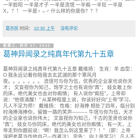
一半脸阳 一半是才子 一半是流氓 一半痴 一半狂 一半是
X，？！ 一半是♀→♂ 什么样的你是你？？？
葛亦民
时间：
10:30 上午
没有评论:
星期三, 四月 27, 2022
葛神异闻录之纯真年代第九十五章
葛神异闻录之纯真年代第九十五章 戴维扬： 生肖：羊 血型：
O 我永远记着你陪我去玄武湖的那个寒风月
夜。。。。。。。 流氓可与你为伍，优秀的企业家也说你天
才； 文盲视你为知己，饱学之士也有说你“真”； 妓女敢上你
的床，绝代美女也会对你痴情； 有人说你“痴狂”，上帝却
说：“他很清醒！” 从某种程度上说，你该好好向“上帝”学习，
凡人不足为师！ 戴维扬： 性格：好海捧 相处了四年，临分别
时海捧海捧你，留做一路的笑声---------- 牛氓与你为伍，天才
的企业家也说你伟大； 文盲视你为知己，千古的圣贤也说你
“真”； 妓女与你同床，绝代的美女也对你痴情； 有一天，上
帝走到你跟前说：“啊！我怎么到这里来了？！” （即：上帝
误把老葛当作他自己---作者注） 忠告： 向上帝学习！ 凡人不