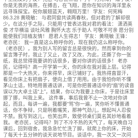
你是无畏的海燕，在搏击，在飞翔，愿你在知识的海洋里永
远寻珠探宝。祝你展翅蓝天，翱翔万里！ 学友：何宪梅
86.3.28 黄晓敏： 与君同窗共读两春秋，但对君的了解却很
少。在这分手之际，只能用寸管表达我对君的看法： 潇洒英
俊 才华横溢 谈吐风雅 胸怀大志 乐于助人 可敬不可亲 愿分别
能使我们培植友情！ 愿君人生得志！ 学友：黄晓敏 王锋：
老亦民： 我一直是这么称呼你的，现在我仍这么称呼你。
（老亦民），我为别人写的留言总是很快的，然而拿到你的
留言簿子时，我止了又止，改了又改，为此，还撕了你一张
纸，我总觉得我要讲的话很多，要对你讲的话很多！ 老亦
民，记得吗？高一开学第一天，你的床在我对面上层。记得
那是一个大热天，你来得早，床已铺好了。我热得直冒汗，
看见你床上有把扇子，便向上借了用用。由于我怕你听不懂
茅山土话，特地用普通话讲，可是你把普通话中的“扇”的读音
误以为大卓土话“上”，结果，你以为我要上你床，于是往床里
挪了挪，叫我上来。 这件事，事后我曾不止一次地对你讲
起，而且，每讲一遍，我都要“骂”你一遍，笑你听不懂普通
话，你不争辩，只是咧着嘴笑，那神气劲儿，想起叫人忍俊
不禁。我写到这儿，也笑出声，致使邻桌们莫名其妙地看着
我。 老亦民，记得吗？到了不冷不热的天气了，每天晚自习
课后，回到宿舍，我急急忙忙洗了脚，就爬上你的床，开始
了每天十五分钟的谈天说地节目。谈话中，我一次又一次问