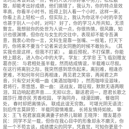
论时还常谈到这一点，有的人认为你好象不努力，松松散
散，却能考出好成绩，他们搞错了，我认为，你的特点是效
率高，你看半小时书，抵得上别人看一个小时，这样一来，
你看上去上轻松一点，但实际上，我认为你这半小时的辛苦
也甚于别人一小时，对吗？ 好了，你的学习人所共知，无须
贅言。我想就你的处世为人说一点，你很热情，很风趣，知
识也很渊博，但你在与女生的交往中，表现却不能令吾满
意，我衷心劝你一言，文科生是靠一张嘴、一枝笔，打天下
的，你将来不要当个记者采访女同胞的时候不敢抬头。（其
实我也是这样，但我不打紧）。 最后预祝，不打保票，你能
榜上题名，进入你心中的大学。 学友：尤学忠 王飞 临别赠友
葛亦民： 与君相处虽半载，然而结成情谊，半载难以尽叙。
在这行将离别之际，我突然感到悲伤起来，离别难，相逢亦
更难，不知何年何日再相逢，再见君之笑容，再闻君之声
音，只有空对天唱一曲《美酒加咖啡》，然而咖啡没滋味，
君将行，思悠悠，歌一曲： 送战友，踏征程，默默无语两眼
泪，耳边响起君声音...... 无抑以念，聊送君词一，愿君长歌之
踏莎行.赠亦民 芳香校园， 学海同舟， 绿漫田畴， 餐宿同
处， 春时却把离情诉。 联成此谊无穷数。 可堪光阴无语流：
别后传言莫辞劳： 半载同窗情难度。 长将友情持如故。 挚
友：王飞 祝君家庭美满妻子娇养儿聪颖 王晓萍： 赠友葛亦
民： 同学不足一载，但你在我心目中的形象却永不磨灭，你
是一个不苟言谈，成绩拔尖的同学，凭直觉，可知你更是个