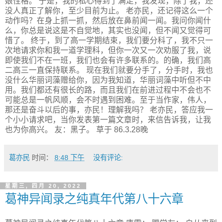
娘性格。 于是，我的私心得到了满足，我发现，除了我，还
没人真正了解你，至少目前为止。 老亦民，还记得这么一个
动作吗？在身上抓一抓，然后放在鼻前闻一闻。我问你闻什
么，你总是说这是不自觉地，其实也没闻，但不闻又觉得可
惜了。 终于，到了高一学期结束，我们要分科了，我不只一
次地请求你和我一道学理科，但你一次又一次劝服了我，说
即使我们不在一班，我们也会有许多联系的。的确，我们高
二高三一直保持联系。 现在我们就要分手了，分手时，我也
没什么华丽词藻赠给你，因为我知道，华丽词藻中听但不中
用。我们都还有很长的路，而且我们在前进过程中不会也不
可能总是一帆风顺，会不时遇到困难。至于当作家，伟人，
那还是奋斗以后的事，亦民！理解我吗？ 老亦民，答应我一
个小小请求吧，当你发表第一篇文章时，来信告诉我，让我
也为你高兴。 友：黑子。 草于 86.3.28晚
葛亦民
时间：
8:48 下午
没有评论:
星期三, 四月 20, 2022
葛神异闻录之纯真年代第八十六章