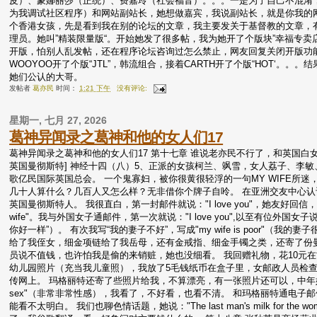
皮）、蒙娜丽莎（正统）、费嘉玲（社会福音）。。。一是为了自己不混淆
为我调试社区程序）和网站副站长，她想做嘉宾，我说副站长，就是你我的网
个香港女孩，先是看到我在别的论坛的文章，我主要发关于基督教的文章，
理员。她叫”精装限量版“。开始她发了很多帖，我为她开了个版块”幸福专卖店
开版，怕别人乱发帖，还在程序论坛咨询过怎么禁止，网友回复关闭开版功
WOOYOO开了个版“JTL”，韩流组合，接着CARTH开了个版“HOT‘。
她们公认的大哥。
发帖者
葛亦民
时间：
1:21 下午
没有评论:
星期一, 七月 27, 2026
葛神异闻录之葛神和他的女人们17
葛神异闻录之葛神和他的女人们17 第十七章 谁说老亦民不行了，和英国白女网
英国曼彻斯特] 神经十四（八）5、正派的女孩柯兰、飒雪，女人荔子、李敏
歌亿民国际英国总会。 一个鬼寡妇，被你很黄很轻浮的一句MY WIFE所
几十人算什么？几百人又怎么样？无非借你个牌子自呤。 在亚洲交友中心认
英国曼彻斯特人。 我很直白，第一封邮件就说："I love you"，她友好回信
wife"。我与外国女子通邮件，第一次就说："I love you",以至有位外国女子说我：“You s
你好一样”）。 有次我写“我的妻子不好”，写成"my wife is poor"
给了我侄女，细金项链给了我岳母，还有金戒指、细金手镯之类，还寄了份
员说不值钱，也许怕我是偷的来销赃，她也没细看。 我回赠礼物，花10元
幼儿园照片（充当我儿童照），我放了5毛钱纸币在盒子里，女邮政人员检
传网上。 玛格丽特还寄了些照片给我，不算漂亮，有一张照片还可以，中年妇女
sex"（非常非常性感），我看了，不好看，也看不清。 和玛格丽特通电
能看不太明白。 我们也聊色情话题，她说："The last man's milk fo