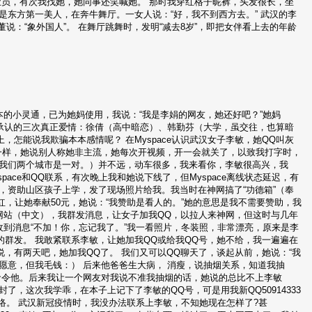
业员，有次我找她，她同事还笑喊她。 那时我穿红格子昵裤，头发很长，坐
是东方第一美人，在奔牛舞厅。一女人说：“好，我不到西方去。” 武汉的李
董说：“象外国人”。 在舞厅跳舞时，发明“减去8岁”，即把女伴看上去的年龄
本本的小灵通，已为她妈使用，我说：“我是李娟的网友，她还好吧？”她妈
今承认的三次真正爱情：徐倩（高中暗恋）、韩勤芬（大学，虽交往，也算暗
怎能说我欺骗本本感情呢？ 在Myspace认识武汉女子李敏，她QQ叫灰
孩一样，她说别人称她非主流，她每次开视频，开一会就关了，以致我打字时，
说我们两个城市是一对。）并不远，动车很多，我来看你，李敏很高兴，我
space和QQ联系，有次晚上我和她说下线了，但Myspace离线状态延迟，有
，资助山区孩子上学，发了现场照片给我。我当时在神网搞了“功德箱”（奉
，让她奉献50元，她说：“我赞助是看人的。”她的意思是我不需要赞助，我
网站（中文），我群发消息，让女子加我QQ，以拉人来神网，但这时与几年
收到消息“不加！你，忘记我了。”我一看照片，冬装照，非常漂亮，原来是李
群发。 我敢紧联系李敏，让她加我QQ或给我QQ号，她不给，我一遍遍在
，有两天吧，她加我QQ了。 我们又可以QQ聊天了，谈起从前，她说：“我
然说愿意，但我毛钱：） 后来他爸爸生大病， 消瘦，说抽烟关系，知道我抽
命令他。后来我让一个网友对我说不准我抽烟的话，她说的总比不上李敏
被封了，这次我学乖，在本子上记下了李敏的QQ号，可是用我新QQ50914333
络。 武汉新冠疫情时，我没办法联系上李敏，不知她现在怎样了?甚