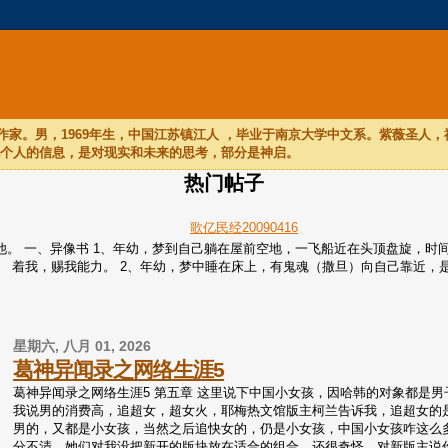
家。男，1969年生，中国江苏镇江人 ，毕业于南京大学中文系。紫薇圣人
他个人的信息，是对现实和未来的思考，部分是神启。
热门帖子
歌亿民经20090416
们听他。 一、异像书 1、年幼，梦到自己躺在屋前空地，一飞船近在头顶盘旋
着我，赐我能力。 2、年幼，梦中睡在床上，有鬼魂（撒旦）向自己靠近，是个
星期六, 八月 01, 2026
葛神异闻录之网络生涯5
葛神异闻录之网络生涯5 第五章 这里说下中国小女孩，因哈韩的对象都是男子
我说男的消费高，追超女，超女火，耶梅热文馆版主柯兰告诉我，追超女的是
男的，又都是小女孩，当然之后追快女的，仍是小女孩，中国小女孩咋这么
分不清，她们对我没把新开的版块放在适合的组合，还很奇怪，对新版主说你的版