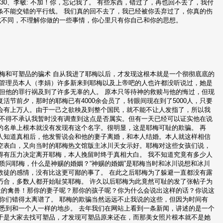
十五30、李敏: 不加！你，忘记我了。 有些东西，错过了，再也回不去了，我付
条不能交错的平行线。 我们真的回不去了，我已经被你丢弃过了，你真的伤
式不同，不理解你做的一些事情，你心里只有你自己和你的思想。
于耶梅和可塑品的骗术 自从我进了耶梅以后，才发现这根本就是一个彻彻底底的
前管理员本人（李娟）许多新来到耶梅以及上帝吧的人也许都没听说过，她是
但他的罪行祸及到了许多无辜的人。 原本只等待神的救赎与他的悔过，但现
节前夕，那时的耶梅已有4000余会员了，转眼间现在到了5000人，只要
会有上万人。由于一己之欲秧及到整个国民，就不能不让人发指了，所以我
我不得不承认我暂时没有调查到这点是否属实。但有一天已经可以证实他在说
的名单上根本就没有发现有这个名字。很明显，这是耶梅可耻的欺骗。 再
人知道真相后，他发誓说会和他的妻子离婚，和本人结婚。本人就这样相信
空表白，又向当时的耶梅热文馆版主冰川天女示好。耶梅对这些女孩们说，
得有压力决定离开耶梅，本人挽留时终于真相大白。 我不知道究竟有多少人
质问耶梅，什么是神赐的婚姻？“神赐的婚姻”是耶梅当时和冰川说想和冰川
教徒的感情，没有比这更可鄙的事了。 在此之后耶梅为了躲避一直都没有露
巧合，多数人都开始耻笑耶梅。 许久以后耶梅为此竟然可耻的发了张帖子为
耻的禽兽！那你的妻子呢？那你的孩子呢？你为什么会说出这样的话？你说这
你们错得太离谱了。 耶梅的欺骗当然远远不止我说的这些，但因为时间有
悉到和一个人一样的地步。 去年我们在网站上看到一条新闻，讲述的是一个
于是大家去找可塑品，才发现可塑品原来还在，而那美女照片根本就不是她