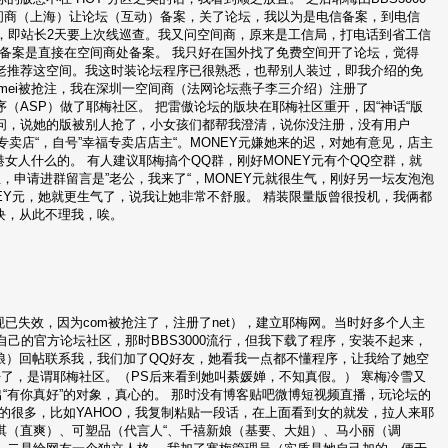
间商（上海）让论坛（互动）备案，关了论坛，我以为是电信备案，到电信
，即站长2天要上次线巡查。我又问空间商，原来是工信局，打电话到省工信
备案是直接在空间商处备案。 我只好在国外找了免费空间开了论坛，觉得
老推荐这空间。我这时装论坛程序已很熟悉，也帮别人装过，即我介绍的免
但yemei被抢注，我在深圳一空间商（法网论坛燕子李三介绍）注册了
坛程序（ASP）做了耶梅社区。 把雷傲论坛的版块在耶梅社区重开，因“神话“版
问，说她的版被别人抢了，小女孩们都帮我澄清，说你没注册，没有用户
卖店“，自号”幸福专卖店店主“。MONEY元嫌她来的迟，对她有意见，店主
港女人什么的。 有人建议耶梅搞个QQ群，刚好MONEY元有个QQ空群，就
申请进群留言是”老公，我来了“，MONEY元就很生气，刚好另一坛友泡泡
EY元，她就更生气了，说我让她非常不舒服。 精装限量版曾很投机，我俩都
块，从此不理我，唉。
net（现已失效，因为com被抢注了，注册了net），建立耶梅网。当时好多个人主
个自己的官方论坛社区，那时BBS3000流行，但我下载了程序，安装不起来，
姑娘）回帖联系我，我们加了QQ好友，她看我一点都不懂程序，让我给了她空
好了，是谓耶梅社区。（PS后来看到她叫綦媛婵，不知真假。） 寒梅冷雪又
“有你真好”的对象，真心的。 那时没有博客贴吧微博短视频直播，玩论坛的
的很多，比如YAHOO，我复制粘贴一段话，在上面看到女的就发，拉人来耶
淇（直爽）、可塑品（代言人“、千禧新娘（基要、大姐）、马小丽（调