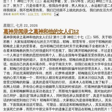
念！！！ 神经二十六（三）葛花30[李敏，女，1972年生，武汉] 神经二
出了，努力了，只是你看不见，怪我自作多情，男人和女人，永远都只是二
得我很深，我不想再受伤害。 我们已经跟不上彼此的步伐。 我们的生活方
发帖者
葛亦民
时间：
4:04 下午
没有评论:
星期三, 七月 22, 2026
葛神异闻录之葛神和他的女人们12
葛神异闻录之葛神和他的女人们12 第十二章 神经二十七（三）505、关
邪教！ 大家知道耶梅论坛的主力可塑品，耶梅，耶雪等等，但对于耶梅的
耶梅史上最大的受害者。 也许耶梅已经把当时关于此事的帖子全都封杀了。
在看来耶梅教的势力已经强盛到不可忽视了。我们离开耶梅的时候，不过是复活
一个人将这个邪教的思想传给两个人，那么全国每年受骗甚至受伤害的人就
要站出来揭穿他的诡计。 首先是耶梅的身份。耶梅自称是新华社的记者，
谎。他说自己的真名叫葛亦民，毕业于南京大学。但我们在南京大学毕业生
者，耶梅已经是孩子的父亲了，但依然卑鄙到欺骗年轻的管理员本人，当本
了他，开始充满期望的等待。然而，幻梦终成噩梦，耶梅随后又向管理员星
他的心里只有她一个，而对别人都没有这样的感觉。后来冰川信以为真，觉
曾受过耶梅的欺骗，这真的是很可耻的行径。 后来本人在耶梅上发了帖子，
在网上结婚，并有信心将这分婚姻带入现实的时候说的，打着神的旗号欺骗
面。后来耶梅解释说去采访老战士了，而那地方偏僻没有网络。面对如此的
自己辩护，题目是“我承认我爱本人，同时我也承认我爱星空”，真是不知羞
话的时候想到他们了吗？ 耶梅和可塑品，大家都以为是值得敬重的人。其实
限，下面我就来说说可塑品。 可塑品，据说是和耶梅很熟的人，其实就是熟
女孩死亡的事，而照片中那父亲手中的遗像正是可塑品在耶梅上传的照片！