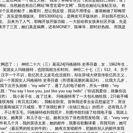
，二是给网友一个独立人格。 我加了寒梅管理员（实质是她自己加的，便于
站，当然她也有自己网站“绛雪玄霜中文网“，我也在她论坛发帖互动。 有
有个反基的帖子，她看到，想让我反驳，我说不用理会，邀请她做了耶梅管
“，其实是情感版块。 BBS3000论坛，是网友可开版块的，开始我不想别人
能。 后来为了人气，耶梅开放开版功能，一大批哈韩女孩来社区开版，先是
。。结果开了三页，她们真是疯啊，还有MONEY、陈琳等，那时好热闹。 而我是
恋了：） 神经二十六（三）葛花24[玛格丽特.史蒂芬森，女，1962年生，
、英国女人玛格丽特，也陪我相当长时间。 神经二十七（三）512、4、关于
迷，汉字一个不识，歌亿民主义皮毛也没摸到，却在异域大肆宣传歌亿民主义，
识一个英国女人玛格丽特.史蒂芬森（所谓葛花册的葛花24），比我大几岁，
，我下次开头就称：“my wife"了，通了几封电子邮件，开头一律称：“my
ay I love you, just like you say hello”（“你说我爱你，就像你说
（我的妻子很穷），我小舅子在，改了过来。 玛格丽特寄了一大包礼物给我，2只银手镯
曼联海报（有贝克汉姆），我帖在卧室。首饰我还拿去金店想鉴定下，营业
在甘露商城买了只戒指，寄了张我红裤子（在镇江焦山）的照片，还有我儿子
查，不让寄五毛。玛格丽特收到我照片，到图书馆扫描了给我电子版，我就上
。她离异，和儿子在一起。她有次拍了张色情照发给我，说："very very
子邮件有几个月，我的英语太差，她的邮件，我要谷歌翻译看，而我写的，她可
r the woman"（最后男的给女的牛奶）。 她有次发错邮件，把她给别人的邮件发我