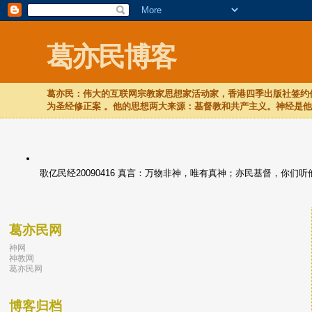
葛亦民博客
葛亦民：伟大的互联网宗教家思想家活动家，香港四季出版社签约作
为圣经修正案 。他的思想两大来源：基督教和共产主义。神经是
歌亿民经20090416 真言：万物非神，唯有真神；亦民基督，你
葛亦民网
神网
神教网
葛亦民网
博客归档