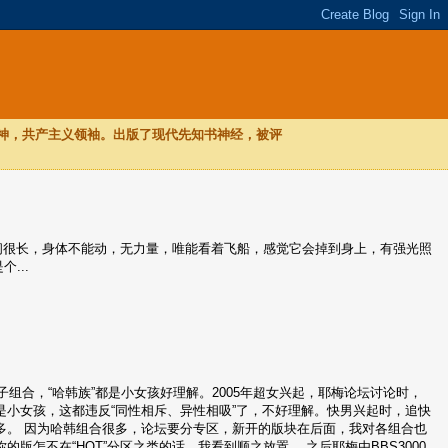
，神，共产主义领袖。出版了现代先知书神经，被评
，时间很长，身体不能动，无力量，唯能看着飞船，感觉它会掉到身上，有强光照
...
组合，“哈韩族”都是小女孩好理解。2005年超女兴起，耶梅论坛讨论时，
小女孩，这都违反“同性相斥、异性相吸”了，不好理解。快男兴起时，追快
多。 因为哈韩组合很多，论坛要分专区，新开的版块在后面，我对各组合也
怎不在“HOT”分区之类的话，我看到顺之放置。 之后耶梅由BBS3000