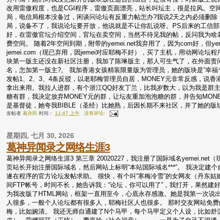
改用雷傲程度，也是CGI程序，雷傲页面漂亮，站长叫坛主，很是拉风。空
局，电信局根本没备过，闲谈问论坛有反重力帖怎办?我说2天之内必须删除
局，说备不了，我说论坛要开放，他说就是不让你乱说呀。PS后来的工信部
好，在雷傲官坛介绍空间，官坛在卖空间，当然不待见我的帖，反问我为啥
费空间。 随着2年空间到期，附带的yemei.net我弃用了，因为com好，
jemei.com（现已弃用，因jemei对应耶梅不好），买了主机，用动网论
块第一版主还没在新社区注册，我加了陈琳版主，那人可生气了，在外面责
名，怎加第一版主?。 我加香港女孩精装限量版为管理员，她的版块是”幸福专
发帖1、2、3、4条反驳，以老耶梅管理员自居，MONEY元非常反感，说香
拿出来用。我拉人进群，有个浙江QQ好友丁兰，比我岁数大，以为我是群主，
糖有群，我决定放弃MONEY元的群，让坛友重加泡泡糖的群，并告知MON
是基督徒，她夸我BIBLE（圣经）比她熟，后因长期不来社区，并了她的版
发帖者
葛亦民
时间：
11:47 上午
没有评论:
星期四, 七月 30, 2026
葛神异闻录之网络生涯3
葛神异闻录之网络生涯3 第三章 20020227，我注册了国际域名yemei.
页站长开始注册国际域名，然后网站上标明“本站国际域名***”。 我决定建
遂在程序的官方论坛发帖求助。 很快，有个叫“寒梅冷雪”的女网友（丹东
间FTP帐号，时间不长，她告诉我：“论坛，你可以用了”，我打开，果然建
为我改版了HTML网站，框架一直用至今，心底永存感激。她是我第一次说出
人很多，一般个人论坛都有很多人，耶梅社区人也很多。 那时交友网站免费
梅，比如婉清。 我还无师自通建了N个马甲，每个马甲定义个人设，比如舒