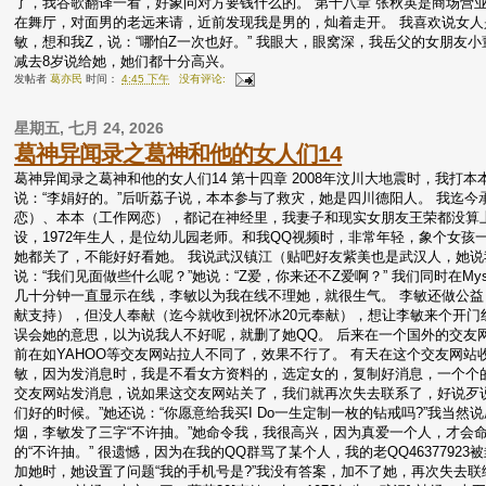
了，我谷歌翻译一看，好象问对方要钱什么的。 第十八章 张秋英是商场营
在舞厅，对面男的老远来请，近前发现我是男的，灿着走开。 我喜欢说女人
敏，想和我Z，说：“哪怕Z一次也好。” 我眼大，眼窝深，我岳父的女朋友小
减去8岁说给她，她们都十分高兴。
发帖者
葛亦民
时间：
4:45 下午
没有评论:
星期五, 七月 24, 2026
葛神异闻录之葛神和他的女人们14
葛神异闻录之葛神和他的女人们14 第十四章 2008年汶川大地震时，我打
说：“李娟好的。”后听荔子说，本本参与了救灾，她是四川德阳人。 我迄
恋）、本本（工作网恋），都记在神经里，我妻子和现实女朋友王荣都没算上，
设，1972年生人，是位幼儿园老师。和我QQ视频时，非常年轻，象个女
她都关了，不能好好看她。 我说武汉镇江（贴吧好友紫美也是武汉人，她
说：“我们见面做些什么呢？”她说：“Z爱，你来还不Z爱啊？” 我们同时在My
几十分钟一直显示在线，李敏以为我在线不理她，就很生气。 李敏还做公益
献支持），但没人奉献（迄今就收到祝怀冰20元奉献），想让李敏来个开门红
误会她的意思，以为说我人不好呢，就删了她QQ。 后来在一个国外的交友
前在如YAHOO等交友网站拉人不同了，效果不行了。 有天在这个交友网站
敏，因为发消息时，我是不看女方资料的，选定女的，复制好消息，一个个的
交友网站发消息，说如果这交友网站关了，我们就再次失去联系了，好说歹说
们好的时候。”她还说：“你愿意给我买I Do一生定制一枚的钻戒吗?”我当
烟，李敏发了三字“不许抽。”她命令我，我很高兴，因为真爱一个人，才会
的“不许抽。” 很遗憾，因为在我的QQ群骂了某个人，我的老QQ46377923
加她时，她设置了问题“我的手机号是?”我没有答案，加不了她，再次失去联