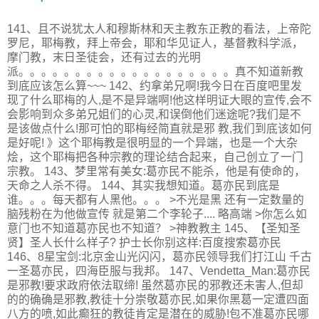
141、且不说犹太人和穆斯林和天主教东正教的看法，上帝陀
罗尼，耶梅教，拜上帝会，耶和华见证人，基督教科学派，
摩门教，末日圣徒会，还有过去的光明
派。。。。。。。。。。。。。。。。。。。真不知道新教
到底应该怎么算~~~ 142、约拿弟兄啊!我今日在百度吧里发
现了什么耶梅的人,是不是异端啊!他这样明证大眼的宣传,会不
会影响到众多弟兄姐们的心灵,和误倒他们迷途呢?我们是不
是该做点什么!那可怕的耶梅经简直就是邪 教,我们到底该如何
是好呢! 》这个耶梅教是很明显的一个异端，也是一个大杂
烩，这个耶梅把各种宗教的理论结合起来，自己创立了一门
宗教。 143、梦里常有美女:葛亦民不能杀，他是有使命的，
天命之人杀不得。 144、其实我想知道。葛亦民到底是
谁。。。每天都有人黑他。。。 >不光是黑 还有一定数量的
脑残粉在为他做宣传 就是第二个李轮子.... 略高端 >你怎么如
意门也不知道葛亦民也不知道？ >神教教主 145、【圣知圣
贤】圣人长什么样子? 护士长你别这样:百度搜索葛亦民
146、8星宝剑:北京金山光闪闪，葛亦民领导我们打江山 千古
一圣葛亦民，四海臣服与我邦。 147、Vendetta_Man:葛亦民
是邪教!要求政府依法取缔! 虽然葛亦民的邪教还未害人,但却
的的确确是邪教,教徒十分崇敬葛亦民,如果你黑葛一定遭四面
八方的喷,如此癫狂的教徒肯定是潜在的威胁!包不准葛亦民哪