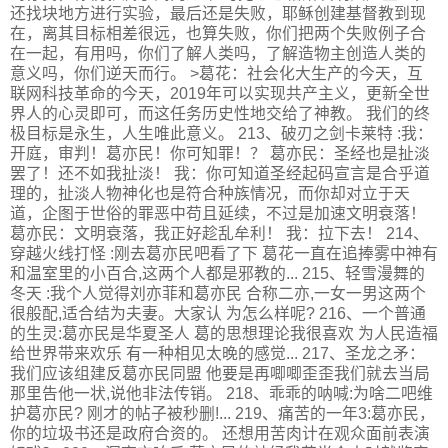
还找块地方进行实验，最后还是失败，耶稣创建基督教到现
在，离其目标相差很远，也算失败，你们把两个失败例子合
在一起，有用吗，你们了解人类吗，了解造物主创造人类的
意义吗，你们逆天而行。 >葛花：社会化大生产的今天，互
联网科技革命的今天，2019年可以实现共产主义，更新全世
界人的心灵即可，而这任务历史性地交给了神教。 我们的终
极目标是永生，人生唯此意义。 213、破刃之剑卡莱特 :我：
开庭，审判！葛亦民！你可知罪！？ 葛亦民：圣经也是扯淡
罢了！还不如我扯淡！ 我：你可知道圣经起码宣言是合乎道
理的，扯淡人物神化也是符合种族情况，而你却对立于天
道，企图于世俗的罪恶中苟且延续，不过是加速文明衰落！
葛亦民：文明衰落，我正好趁乱牟利！ 我：拉下去！ 214、
穿越火线打怪 :刚去葛亦民吧看了下 葛花一直在追捧雾中神有
和温室里的小百合,这两个人都是邪教的... 215、轻雪漫舞的
冬天 :我个人觉得刘亦菲和葛亦民 合称二亦,一女一男这两个
很般配,适合结为夫妻。大家认 为怎么样呢? 216、一个普通
的生灵:葛亦民是华夏圣人 葛的思想理论我很喜欢 为人民造福
给世界带来欢乐 有一种相见太晚的感觉... 217、圣龙之矛：
我们应该组建反葛亦民同盟 他要是再唧唧歪歪我们就去当局
那里告他一状,说他非法传销。 218、乖乖的呐喊:为啥二吧维
护葛亦民? 刚才的帖子被秒删!... 219、痛苦的一年3:葛亦民，
你的垃圾书还是政府合资的。 还想用苦肉计在观众面前表演