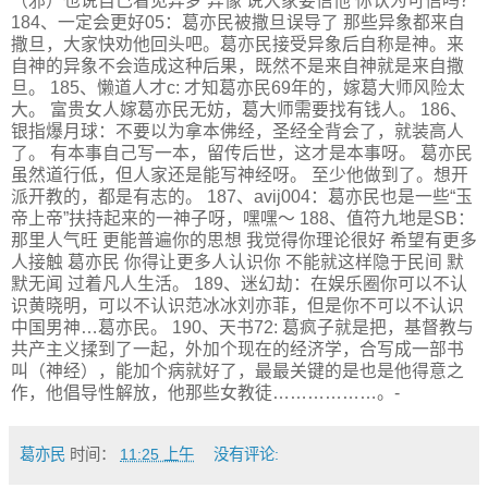
（邪）也说自己看见异梦 异像 说大家要信他 你认为可信吗？
184、一定会更好05：葛亦民被撒旦误导了 那些异象都来自
撒旦，大家快劝他回头吧。葛亦民接受异象后自称是神。来
自神的异象不会造成这种后果，既然不是来自神就是来自撒
旦。 185、懒道人才c: 才知葛亦民69年的，嫁葛大师风险太
大。 富贵女人嫁葛亦民无妨，葛大师需要找有钱人。 186、
银指爆月球：不要以为拿本佛经，圣经全背会了，就装高人
了。 有本事自己写一本，留传后世，这才是本事呀。 葛亦民
虽然道行低，但人家还是能写神经呀。 至少他做到了。想开
派开教的，都是有志的。 187、avij004：葛亦民也是一些“玉
帝上帝”扶持起来的一神子呀，嘿嘿～ 188、值符九地是SB：
那里人气旺 更能普遍你的思想 我觉得你理论很好 希望有更多
人接触 葛亦民 你得让更多人认识你 不能就这样隐于民间 默
默无闻 过着凡人生活。 189、迷幻劫：在娱乐圈你可以不认
识黄晓明，可以不认识范冰冰刘亦菲，但是你不可以不认识
中国男神…葛亦民。 190、天书72: 葛疯子就是把，基督教与
共产主义揉到了一起，外加个现在的经济学，合写成一部书
叫（神经），能加个病就好了，最最关键的是也是他得意之
作，他倡导性解放，他那些女教徒………………。-
葛亦民
时间：
11:25 上午
没有评论: