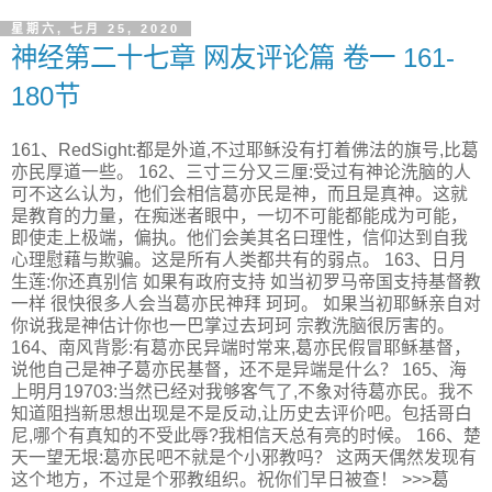
星期六, 七月 25, 2020
神经第二十七章 网友评论篇 卷一 161-
180节
161、RedSight:都是外道,不过耶稣没有打着佛法的旗号,比葛
亦民厚道一些。 162、三寸三分又三厘:受过有神论洗脑的人
可不这么认为，他们会相信葛亦民是神，而且是真神。这就
是教育的力量，在痴迷者眼中，一切不可能都能成为可能，
即使走上极端，偏执。他们会美其名曰理性，信仰达到自我
心理慰藉与欺骗。这是所有人类都共有的弱点。 163、日月
生莲:你还真别信 如果有政府支持 如当初罗马帝国支持基督教
一样 很快很多人会当葛亦民神拜 珂珂。 如果当初耶稣亲自对
你说我是神估计你也一巴掌过去珂珂 宗教洗脑很厉害的。
164、南风背影:有葛亦民异端时常来,葛亦民假冒耶稣基督，
说他自己是神子葛亦民基督，还不是异端是什么？ 165、海
上明月19703:当然已经对我够客气了,不象对待葛亦民。我不
知道阻挡新思想出现是不是反动,让历史去评价吧。包括哥白
尼,哪个有真知的不受此辱?我相信天总有亮的时候。 166、楚
天一望无垠:葛亦民吧不就是个小邪教吗？ 这两天偶然发现有
这个地方，不过是个邪教组织。祝你们早日被查！ >>>葛