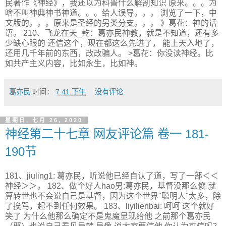
民著作《神经》，我还以为科普什么解剖知识 原来。。。为
啥不叫神典神书神道。。。给人误导。。。 浏览了一下，中
文版的。。。原来是圣经的另类分支。。。 》葛花：神的话
语。 210、飞龙在天_乾：葛亦民神教，就是不知道，还有多
少缺心眼的 还信这个，现在都这么先进了， 能上天入地了，
还用几千年前的东西，改改骗人。 >葛花：你没读神经。比
如共产主义内容，比如永生，比如神。
葛亦民
时间：
7:41 下午
没有评论:
星期日, 七月 26, 2020
神经第二十七章 网友评论篇 卷一 181-
190节
181、jiuling1: 葛亦民，听说他已经自认了道，写了一部＜＜
神经＞＞。 182、做个好人hao男:葛亦民，基督没那么傻 就
算转世也不会说自己是基督，因为这个世界"聪明人"太多，除
了挨骂，起不到任何效果。 183、liyilienbai: 呵呵 这个就好
笑了 为什么他那么确定不是鬼魔显现给他 之前那个葛亦民