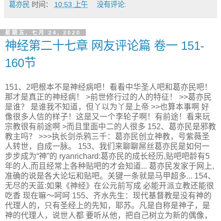
葛亦民
时间：
10:53 上午
没有评论:
星期五, 七月 24, 2020
神经第二十七章 网友评论篇 卷一 151-
160节
151、2吧根本不是神经病吧！看看中华圣人吧和葛亦民吧！
那才是真正的神经病！ >前世修行过的人的特征！ >>葛亦民
是谁？ 是谁我不知道，但丫以为丫是上帝 >>也算本事啊 好
像很多人信的样子！这是又一个李轮子啊！有前途！看来玩
宗教很有前途啊 >而且里面中二的人很多 152、葛亦民是邪教
教主吗？ >>>执长剑杀鸦三千：葛亦民创立神教，号紫薇圣
人转世，自成一脉。 153、我们来聊聊屌丝葛亦民是如何一
步步成为“神”的 ryanrichard:葛亦民的成长经历,贴吧吧龄有5
年的人,而且经常上各种贴吧的才会知道... 葛亦民发家于网上,
准确的说是各大论坛和贴吧。关键一条就是马甲超多... 154、
无尽的天蓝:如果《神经》在公元前写成 必能开派立教还能很
吃香 现在嘛～呵呵 155、齐水先生：现代基督教是没有神的
代理人的，只有圣经上的先知，耶苏。凡是自称是神子，是
神的代理人，说世人都 要听从他，把自己树立为新的偶像，