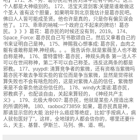
吧】 171、米丶秀：葛亦民还有房刘译平还有不高人。这三
个人都是大神级别的。 172、活宝天涯剑客:关键是谁敢做这
个圣人 谁有这个胆量，如果明年到北京我估计是葛亦民吧。
佛曰人人皆可能成圣贤。他也许是真的，只是你有偏见误会
他了。 173、乖乖的呐喊:一个政府立不起来的牌坊！葛亦
民。 》》》葛花：葛亦民的时候还没有到，2019。 174、
Space_Force: 葛亦民自己写书歌颂自己，然后又拿着自己的
书来证明自己是神。 175、神赐我心想事成: 葛亦民，血肉之
躯有谁敢称是神,神经病。。。 我告诉你,就是紫薇圣人也不敢
自称是神。 176、雷特雷特: 葛亦民，神规头两条 第一活人不
可以在世间称神，第二不可以自己称圣。违反这两条的都是
邪教。 177、yuypdl: 清算竞争者的紫微，还有资格当紫微吗
葛亦民不敢去争现实些的官位而是争当紫微，显然是觉得就
算失败也不会有啥危险的，这是对紫微人品的信任，紫微想
来是不会辜负他这份信任的。 178、windy大漠谣:葛亦民，
邪教疯子，也配谈自由，关起来算轻的，《神经共产主
义》。 179、北极大帝007: 葛亦民，他就是某些人捏造出来
的所谓的神。 180、raobox273859: 如果，葛亦民真是神，
那请显示您的大能 治好什么癌症等绝症，比如“手按病人，病
人就包医好了”，这样，全地球的人都会信你的，哪里还要什
么，天主、基督、伊斯兰、马列、佛、道、啊。