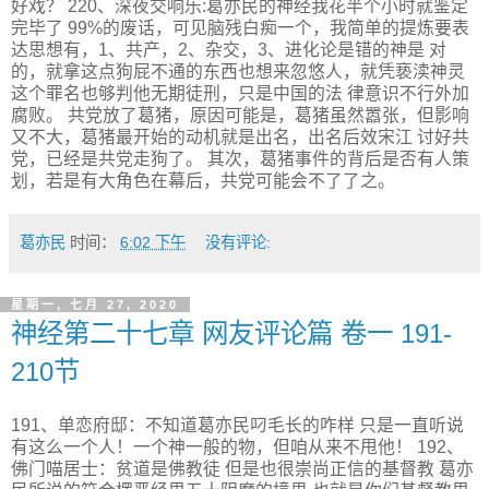
好戏？ 220、深夜交响乐:葛亦民的神经我花半个小时就鉴定
完毕了 99%的废话，可见脑残白痴一个，我简单的提炼要表
达思想有，1、共产，2、杂交，3、进化论是错的神是 对
的，就拿这点狗屁不通的东西也想来忽悠人，就凭亵渎神灵
这个罪名也够判他无期徒刑，只是中国的法 律意识不行外加
腐败。 共党放了葛猪，原因可能是，葛猪虽然嚣张，但影响
又不大，葛猪最开始的动机就是出名，出名后效宋江 讨好共
党，已经是共党走狗了。 其次，葛猪事件的背后是否有人策
划，若是有大角色在幕后，共党可能会不了了之。
葛亦民
时间：
6:02 下午
没有评论:
星期一, 七月 27, 2020
神经第二十七章 网友评论篇 卷一 191-
210节
191、单恋府邸：不知道葛亦民叼毛长的咋样 只是一直听说
有这么一个人！一个神一般的物，但咱从来不甩他！ 192、
佛门喵居士：贫道是佛教徒 但是也很崇尚正信的基督教 葛亦