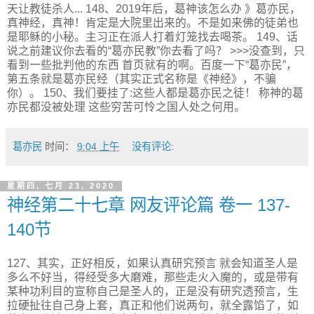
天让教徒杀人... 148、2019年后，葛神该怎么办 》葛亦民，
真神经，真神！肯定是大院里出来的。不是如来佛的徒弟也
是耶稣的小秘。主习正在派人打着灯笼找去喝茶。 149、话
说之前建议你去看的“葛亦民教”你去看了吗？ >>>没查到，只
看到一些批判他的东西 首页就有的啊。百度一下“葛亦民”，
第五条就是葛亦民经（其实正式名称是《神经》，不骗
你）。 150、我们要挂了:这些人都是葛亦民之徒！ 称神的葛
亦民都没被处理 这些穷苦可怜之国人处之何用。
葛亦民
时间：
9:04 上午
没有评论:
星期四, 七月 23, 2020
神经第二十七章 网友评论篇 卷一 137-
140节
127、其实，正好相反，如果认真研究预言 就会知道圣人是
多么不好当，得经受多大磨难，那些走火入魔的，或是带有
某种功利目的宣称自己是圣人的，正是没有研究透预言，生
拉硬扯往自己身上套，真正和他们说两句，就全露馅了，如