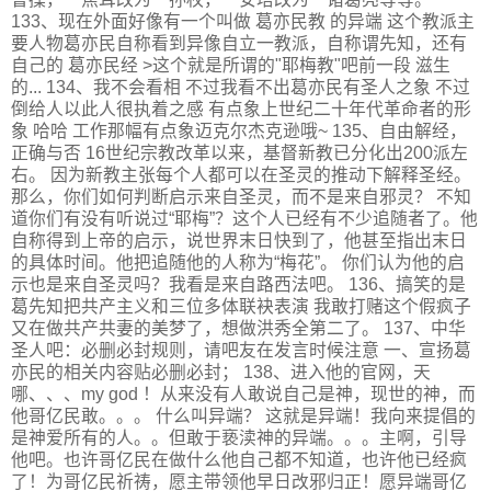
133、现在外面好像有一个叫做 葛亦民教 的异端 这个教派主
要人物葛亦民自称看到异像自立一教派，自称谓先知，还有
自己的 葛亦民经 >这个就是所谓的"耶梅教"吧前一段 滋生
的... 134、我不会看相 不过我看不出葛亦民有圣人之象 不过
倒给人以此人很执着之感 有点象上世纪二十年代革命者的形
象 哈哈 工作那幅有点象迈克尔杰克逊哦~ 135、自由解经，
正确与否 16世纪宗教改革以来，基督新教已分化出200派左
右。 因为新教主张每个人都可以在圣灵的推动下解释圣经。
那么，你们如何判断启示来自圣灵，而不是来自邪灵？ 不知
道你们有没有听说过“耶梅”？这个人已经有不少追随者了。他
自称得到上帝的启示，说世界末日快到了，他甚至指出末日
的具体时间。他把追随他的人称为“梅花”。 你们认为他的启
示也是来自圣灵吗？我看是来自路西法吧。 136、搞笑的是
葛先知把共产主义和三位多体联袂表演 我敢打赌这个假疯子
又在做共产共妻的美梦了，想做洪秀全第二了。 137、中华
圣人吧：必删必封规则，请吧友在发言时候注意 一、宣扬葛
亦民的相关内容贴必删必封； 138、进入他的官网，天
哪、、、my god ！从来没有人敢说自己是神，现世的神，而
他哥亿民敢。。。 什么叫异端？ 这就是异端！我向来提倡的
是神爱所有的人。。但敢于亵渎神的异端。。。主啊，引导
他吧。也许哥亿民在做什么他自己都不知道，也许他已经疯
了！为哥亿民祈祷，愿主带领他早日改邪归正！愿异端哥亿