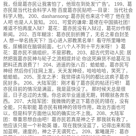
我，但是葛亦民让我害怕了，他现在到处发“广告”。 199、葛
亦民是当代社会科学人物 百度葛亦民贴吧----目录： 当代社会
科学人物。 200、dashansong: 葛亦民也来这个吧了 他在圣
人吧 也是人人皆知。 201、可爱的谦卑: 葛佬在中国搞社团！
难道不怕再度入狱？ 葛花：葛亦民没有入狱过，葛花炒作假
新闻。 202、百年糊涂：葛亦民别折腾了，无名之辈自封圣
人 想一举名扬天下？当心进入邪教黑名单！看守所里睡地
板，尿桶就在脑袋前面，七八个人不到十平方米呀！ 》葛
花：葛亦民不搞组织，不是邪教。 203、超古代劳动人民: 居
然把我葛亦民神与轮子之流相提并论 你这死麻货不给葛花当
肥料还真浪费了！ 204、逍遥的张八百：蛤蛤蛤，葛亦民写
神经 然后你们往网上发，天天发神经，哈哈哈哈，笑死了，
蛤蛤蛤。 205、圣龙之矛：我觉得读马列的都比这疯子葛亦
民好多。 206、大陆军团：刚才看了葛亦民的帖还行吧！ 葛
亦民目前的情况是满蓝，我是蓝快没了。 那时候天总是很
蓝，日子总过的太慢。你总说毕业遥遥无期，转眼就各奔东
西。 207、大陆军团：我微微的更正下葛亦民的错在，没有
全能，只有职能 葛亦民有精神的领导作用，政治方面也可
以，但是科学方面他认知的确实比不上我。 208、大陆军
团：尊重思想自由吧！葛亦民若真是神之子 那我就有救了，
他应该只是一个补助英 雄，现在我快没蓝了，记得出来和我
加蓝啊，速度的，神之子无谓死亡。 209、紫曦晟开：葛亦