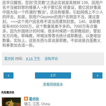
民早日醒悟，否则“灵灵教”之流必定就是其榜样 139、因用户
名不当被封禁的维基人 >关于歌亿民 经查证，歌亿民好像是
中国大陆一个所谓的“教派”，还自称基督，引起网络上不少人
的抨击，如是，则用户Geyimin的用户名明显不当，建议查
封。 >>>这个用户因名称不适当而遭到封禁。 140、说耶教
徒有4000-5000万，这个数量是差不多的。7000万有点偏
多，因为外国统计的时候，很多时候把一些邪教组织，譬如
东方闪电，耶梅教，呼喊派等等也统计成耶教徒，以便增加
数量。实际上，这些东西与其说是耶教，不如说是白莲教义
和拳更加合适一些。
葛亦民
时间：
8:19 下午
没有评论:
‹
›
主页
查看网络版本
先知葛亦民
葛亦民
镇江, 江苏, China