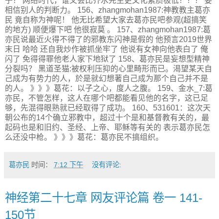
子？ 网络时代，谁又会比齐水先生更文化素质极低？？？ 要
相信别人的判断力。 156、zhangmohan1987:神教教主葛亦
民 竟自称为神呢！ 他无比希望大家去葛亦民吧参观(超搞笑
的地方) 顺便爆下吧 他很寂莫 。 157、zhangmohan1987:葛
亦民说最近火得不得了的邪教东闪神是假的 他预言2019世界
末日 哈哈 还自我炒作被抓坐牢了 他说有女神向他表白了 俺
闪了 免得得罪他老人家下地狱了 158、葛亦民是妄想型精神
分裂吗？ 黑道圣猫:被权利压抑的心里畸形而已。渴望某天自
己成为有势力的人，於是就幻想著自己成为那个自己并不是
的人。 》》》葛花：以子之心，度人之腹。 159、金水_7:葛
亦民，不管怎样，这人在哪个吧都能看见他的名字，这已足
够，先混得眼熟就已经取得了成功。 160、531601：这次天
朝公布的14个确立邪教中，超过十个是和基督教有关的，最
起码也是和旧约、圣经、上帝、耶稣等有关的 表示葛亦民怎
么还没中枪。 》》》葛花：葛亦民不搞组织。
葛亦民
时间：
7:12 下午
没有评论:
神经第二十七章 网友评论篇 卷一 141-
150节