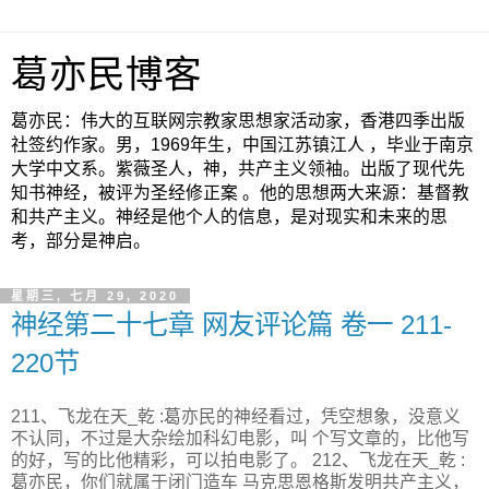
葛亦民博客
葛亦民：伟大的互联网宗教家思想家活动家，香港四季出版
社签约作家。男，1969年生，中国江苏镇江人 ，毕业于南京
大学中文系。紫薇圣人，神，共产主义领袖。出版了现代先
知书神经，被评为圣经修正案 。他的思想两大来源：基督教
和共产主义。神经是他个人的信息，是对现实和未来的思
考，部分是神启。
星期三, 七月 29, 2020
神经第二十七章 网友评论篇 卷一 211-
220节
211、飞龙在天_乾 :葛亦民的神经看过，凭空想象，没意义
不认同，不过是大杂绘加科幻电影，叫 个写文章的，比他写
的好，写的比他精彩，可以拍电影了。 212、飞龙在天_乾 :
葛亦民，你们就属于闭门造车 马克思恩格斯发明共产主义，