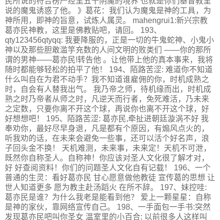
民所说的符合楞严经里五十阴魔的境界 也就是你们基督教里
说的魔鬼诱惑了他。 》葛花：我们认为魔鬼是神的工具，为
神所用，即神的旨意，试炼人属灵。 mahengrui1:新兴宗教
葛亦民神教，这里是佛教贴吧，请回。 193、
qty123456qtyqq: 我要降服的，正是一切的牛鬼蛇神、小鬼小
神以及那些胆敢滥竽充数的人间文明的败类们 ——你的那所
谓的男神——葛亦民!转告他 。让他带上他的真本事来，我将
随时都能够轻松的拍平了他！ 194、陌路苦涩: 难道你不知道
什么叫自在为君不动手？我不知道谁雇佣的你，时机成熟之
时，自会有人替我出气。 我乃帝之师，待机缘而出，时机成
熟之时乃帝者从师之时，凡逆天而行者，免死难活，乃未来
之定数，只要你离不开这个球，再说你也离不开这个球，好
好想想吧！ 195、陌路苦涩: 葛亦民,牵扯进朝廷漩涡不好 我
奉劝你，最好尽早身退，凡是都有个原因，有煽风点火的，
听我劝的话，在未来会避免一些事，还可以活个好名声，浪
子回头金不换！ 天机难测，未来事，未来定！天机不可泄，
既然你自称圣人。自称神！你应该对圣人文化很了解才对，
好 好查阅资料！你们的问题圣人文化自有记载！ 196、一个
普通的生灵：看好葛亦民 甘心愿意做他教徒 宣传葛的思想 让
世人知道更多 愿为教主赴汤蹈火 在所不辞。 197、妹控哇:
葛亦民是谁？为什么我老是能看到他？ 爱上一颗星星：自称
是神的家伙，靠网络宣传自己。 198、一手面包一手书:突然
发现葛亦民吧叫你圣女 温室里的小百合: 以前很多人这样叫