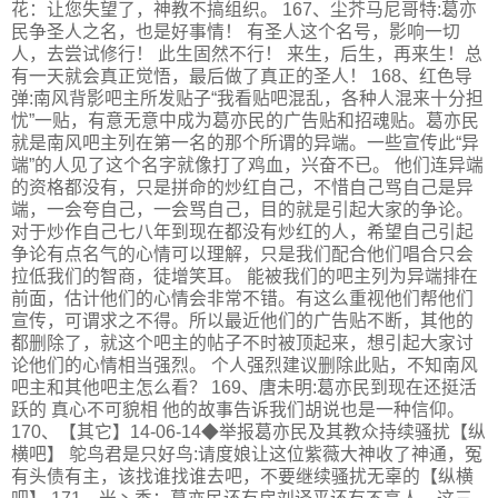
花：让您失望了，神教不搞组织。 167、尘芥马尼哥特:葛亦
民争圣人之名，也是好事情！ 有圣人这个名号，影响一切
人，去尝试修行！ 此生固然不行！ 来生，后生，再来生！总
有一天就会真正觉悟，最后做了真正的圣人！ 168、红色导
弹:南风背影吧主所发贴子“我看贴吧混乱，各种人混来十分担
忧”一贴，有意无意中成为葛亦民的广告贴和招魂贴。葛亦民
就是南风吧主列在第一名的那个所谓的异端。一些宣传此“异
端”的人见了这个名字就像打了鸡血，兴奋不已。 他们连异端
的资格都没有，只是拼命的炒红自己，不惜自己骂自己是异
端，一会夸自己，一会骂自己，目的就是引起大家的争论。
对于炒作自己七八年到现在都没有炒红的人，希望自己引起
争论有点名气的心情可以理解，只是我们配合他们唱合只会
拉低我们的智商，徒增笑耳。 能被我们的吧主列为异端排在
前面，估计他们的心情会非常不错。有这么重视他们帮他们
宣传，可谓求之不得。所以最近他们的广告贴不断，其他的
都删除了，就这个吧主的帖子不时被顶起来，想引起大家讨
论他们的心情相当强烈。 个人强烈建议删除此贴，不知南风
吧主和其他吧主怎么看？ 169、唐未明:葛亦民到现在还挺活
跃的 真心不可貌相 他的故事告诉我们胡说也是一种信仰。
170、【其它】14-06-14◆举报葛亦民及其教众持续骚扰【纵
横吧】 鸵鸟君是只好鸟:请度娘让这位紫薇大神收了神通，冤
有头债有主，该找谁找谁去吧，不要继续骚扰无辜的【纵横