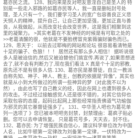
葛亦民之流。 128、我向来是反对吧友意淫自己是圣人的 特
别是一些走入邪路的如葛亦民等人，我一直是删帖封号处
理，圣人只有一个，我们要学习圣人的宽广包容善良正义悲
天悯人的精神，提升自己，让自己更加坚强，更加正直与善
良，从我做起，从而改变社会改变世界，这是我们相聚到这
里的凝聚力。 >其实老葛在不发神经的时候是有可取之处的
>>老葛清醒的很，他就是不要脸楞冒充紫薇骗财骗色而已。
129、思天于： 以前去过耶梅的网站和论坛 很容易看清牠是
十足的骗子、色狼！！！ 居然还有那么多人相信！ 据听说很
多人是被迫信的,然后又被迫替他们搞宣传.再说了,如果思想进
去了,就不会有判断力了,现在我们看法 X 真是个十足的邪教,
原先还不是有很多人信. 130、葛亦民是基督徒，自立一教派
自称先知、神子、神人、教主，创教的依据是“异像”，其实也
就是从小到大所做过的所谓一些神异的梦（对此我不以为
然），由此也写了自己教义的经，因此在网上也遭到很多人
的攻击。不过经过接触感觉人还是很不错的，对其它信仰也
采取包容的态度，起码比起网上那些经常指责佛道气功瑜伽
为邪灵的其它基督徒强多了。 131、中华圣人吧也为葛花单
列一选项了 》您已被本吧吧务封禁，封禁理由：葛疯子贴必
删。您可以去申请恢复。 只是葛花号多，天天去，封不住。
132、葛亦民: 为了增强民族自信心，建议科学单位改为中国
人名，比如牛顿第一定律改为刘备第一定律，一伏特改为一
曹操，一焦耳改为一孙权，一安培改为一诸葛亮等等。