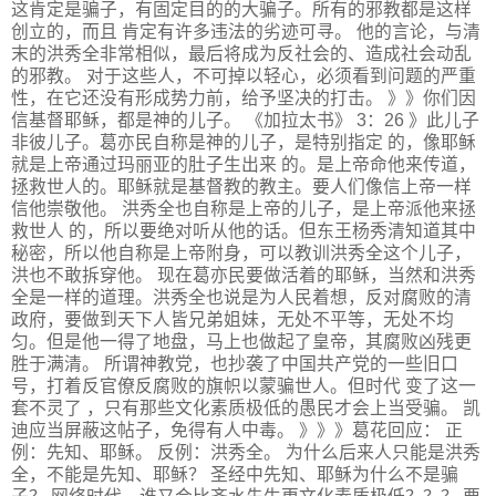
这肯定是骗子，有固定目的的大骗子。所有的邪教都是这样
创立的，而且 肯定有许多违法的劣迹可寻。 他的言论，与清
末的洪秀全非常相似，最后将成为反社会的、造成社会动乱
的邪教。 对于这些人，不可掉以轻心，必须看到问题的严重
性，在它还没有形成势力前，给予坚决的打击。 》》你们因
信基督耶稣，都是神的儿子。 《加拉太书》 3：26 》此儿子
非彼儿子。葛亦民自称是神的儿子，是特别指定 的，像耶稣
就是上帝通过玛丽亚的肚子生出来 的。是上帝命他来传道，
拯救世人的。耶稣就是基督教的教主。要人们像信上帝一样
信他崇敬他。 洪秀全也自称是上帝的儿子，是上帝派他来拯
救世人 的，所以要绝对听从他的话。但东王杨秀清知道其中
秘密，所以他自称是上帝附身，可以教训洪秀全这个儿子，
洪也不敢拆穿他。 现在葛亦民要做活着的耶稣，当然和洪秀
全是一样的道理。洪秀全也说是为人民着想，反对腐败的清
政府，要做到天下人皆兄弟姐妹，无处不平等，无处不均
匀。但是他一得了地盘，马上也做起了皇帝，其腐败凶残更
胜于满清。 所谓神教党，也抄袭了中国共产党的一些旧口
号，打着反官僚反腐败的旗帜以蒙骗世人。但时代 变了这一
套不灵了 ，只有那些文化素质极低的愚民才会上当受骗。 凯
迪应当屏蔽这帖子，免得有人中毒。 》》》葛花回应： 正
例：先知、耶稣。 反例：洪秀全。 为什么后来人只能是洪秀
全，不能是先知、耶稣？ 圣经中先知、耶稣为什么不是骗