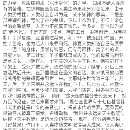
的力量，克服属物质（泥土身体）的力量。 如果不给人类应
有的苦难，在伊甸园直接给人类生命果和分别善恶果，由于
人类劣根性，人类就会自以为是，就不知神的恩典，不把全
部荣耀归神，亏欠了神的荣耀，不以上帝为乐，不但上帝创
世的愿望落空，人类也不能真正快乐，至多是一群自以为是
的“老不死”。于是古蛇（撒旦，神的工具，由神创造，为神控
制）引诱夏娃、亚当偷吃禁果，犯了罪，被逐出伊甸园，开
始了苦难，也为后人带来罪和死。神要人类知道自己有原罪
——泥土的身体，虽然有智慧，仍有局限性，离了神的道，
只能迷失。第二计划：圣子耶稣道成肉身，他的母亲马利亚
是童贞女，耶稣作为一个完美的人生活在世上。他被钉在十
字架上，受死并被埋葬，通过他的死保证了赎罪。死后三天
复活然后升天。在那里他坐在圣父的右边。将来某日他必要
带着得胜的荣耀再来到世上来。主耶稣在世传道三年半，升
天之后，圣灵来到并永远住在我们心里。以此方式，神就住
在我们中间。圣灵令我们知罪，为我们祷告，用各种方法扶
助我们遵循神的旨意。 耶稣：“这天国的福音要传遍天下，对
万民作见证，然后末期才来到。”现在全世界有十七亿基督徒
（天主教徒是广义的基督徒），福音未传遍世界，更重要的
是福音未被真正接受，希特勒称：“我是并永远是天主教徒”。
纳粹（天主教徒）是边屠杀边祷告。 现在，在分别善恶果
（智慧果）作用下，人类物质文明取得巨大成果，但人类仍