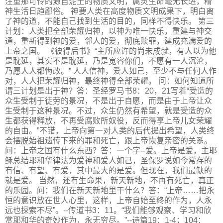
注重那可怜的源自泥土的物质文明，属灵生命毫无长进，精
神生活日趋鄙俗。 神要人类在高度物质文明成果下，明白离
了神的道，不能自己找到生活的目的，同样不得快乐。 第三
计划：人类把全部荣耀归神，以神为唯一快乐，重建与神交
通，重新得到神的爱，邻人的爱，彻底赎罪，建成充满爱的
上帝之国。 《彼得后书》“主所应许的尚未成就，有人以为他
是耽延，其实不是耽延，乃是宽容你们，不愿有一人沉沦，
乃愿人人都悔改。” 人人信神，爱人如己，至少不与任何人作
对，人人把荣耀归神，最终神得全部荣耀。 问：如何知道所
谓三计划是出于神？答：圣经罗马书8：20，21写着“受造的
众生受制于徒劳的景况，不是出于自愿，而是由于上帝让众
生受制于这种景况。不过，众生仍然有希望，就是受造的众
生都获得释放，不再受腐败所奴役，反而得享上帝儿女荣耀
的自由。”不错，上帝向第一对人类的后代提出希望，人类终
会摆脱始祖遗传下来的罪和死亡，跟上帝恢复亲密的关系。
问：上帝之国有什么东西？答：一个字--爱。上帝是爱，主耶
稣总结耶和华律法为爱神和爱人如己，圣保罗说如今常存的
有信、有望、有爱，其中最大的是爱。但现在，我们最缺的
就是爱。 当然，还有生命果，新天新地，不再有死亡，真正
的乐园。问：我们在新天新地里干什么？答：“上帝……把永
恒的意识放在世人心里，这样，上帝自始至终的作为，人永
远也探索不尽”。--传道书3：11。“我们能够观察、学习和欣
赏耶和华的奇妙作为，永无穷尽。”--诗篇19：1-4；104：