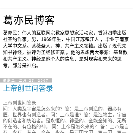
葛亦民博客
葛亦民：伟大的互联网宗教家思想家活动家，香港四季出版
社签约作家。男，1969年生，中国江苏镇江人 ，毕业于南京
大学中文系。紫薇圣人，神，共产主义领袖。出版了现代先
知书神经，被评为圣经修正案 。他的思想两大来源：基督教
和共产主义。神经是他个人的信息，是对现实和未来的思
考，部分是神启。
星期二, 二月 27, 2007
上帝创世问答录
上帝创世问答录
问：人类及宇宙是怎么来的？答：是上帝创造的，器必有
匠，世界也有创造者。问：上帝是谁？答：是造物主，宇宙
的创造者和统治者。是永恒的、神圣的、全能全知的、无所
不在的、有位格的神。 问：上帝是怎么来的？ 答：上帝是自
有，永有，昔在，今在，永在。是万因之因，第一因，第一