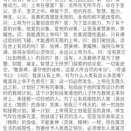
推动力。问：上帝在哪里？答：无所在无所不在，存在于圣
父、圣子、圣灵之中。神是个灵，他的存在、智慧、能力、
神圣、公义、良善和真理是无限的、永恒的和不能改变的。
问：上帝为什么要创造世界？答：为了显示能力，为了有个
爱的对象，他爱的对象，爱他的对象，让受造者赞美他，荣
耀他。问：我能遇到上帝吗？答：在客观理性面前，只有通
过信仰的飞越，才能遇到无限的上帝。问：我们被创造，活
在世上有目的吗？答：信神，赞美神，荣耀神，保持与神交
通，获得永恒的心灵快乐，永远以上帝为乐。 问：没有其它
（比如物质上）的目的？答：没有，人活着绝不是为了螃
蟹、别墅、美女。智慧之王所罗门探索的结论是：一切皆虚
空，“敬畏神，谨守他的诫命，这是人所当尽的本分”。--传道
书12：13问：我承认有上帝，可为什么人类有这么多苦难？
难道说上帝不负责任？答：这一切必然发生。上帝在无限久
远之前，计划好了所有的事情，包括由于他的爱而设计的奇
妙的救赎计划。这个计划包括差遣他的儿子作为救赎主来到
世上，来拯救一切信他的人。为了让有局限性的人类（源自
泥土〈物质〉的身体）完美，他有三个伟大的、统一的饶恕
和拯救计划。第一计划：上帝用泥土创造亚当的身体，将生
气吹在他鼻孔里，他就成了有灵的活人。但亚当毕竟有泥土
（物质）的身体，不能象神（灵体、精神）一样，存在属灵
生活的局限性，而要给予人类真正快乐，必须增长人类属灵