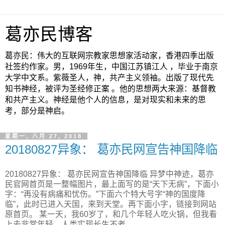
葛亦民博客
葛亦民：伟大的互联网宗教家思想家活动家，香港四季出版
社签约作家。男，1969年生，中国江苏镇江人 ，毕业于南京
大学中文系。紫薇圣人，神，共产主义领袖。出版了现代先
知书神经，被评为圣经修正案 。他的思想两大来源：基督教
和共产主义。神经是他个人的信息，是对现实和未来的思
考，部分是神启。
星期一, 八月 27, 2018
20180827异象： 葛亦民网宣告神国降临
20180827异象： 葛亦民网宣告神国降临 异梦中神迹，葛亦
民官网首页是一整幅图片，最上面写的是“天下无病”，下面小
字：“再没有病痛和忧伤。”下面六个特大号字“神的国度降
临”，此时已进入天国，来到天堂。再下面小字，链接到网站
原首页。 某一天，我60岁了，和几个年轻人吃火锅，但我看
上去非常年轻，人类实现长生不老。