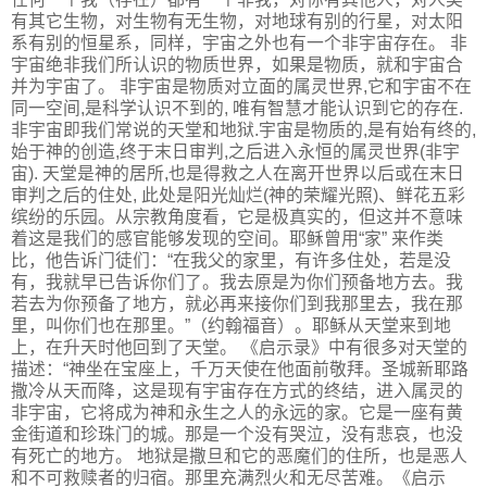
有其它生物，对生物有无生物，对地球有别的行星，对太阳
系有别的恒星系，同样，宇宙之外也有一个非宇宙存在。 非
宇宙绝非我们所认识的物质世界，如果是物质，就和宇宙合
并为宇宙了。 非宇宙是物质对立面的属灵世界,它和宇宙不在
同一空间,是科学认识不到的, 唯有智慧才能认识到它的存在.
非宇宙即我们常说的天堂和地狱.宇宙是物质的,是有始有终的,
始于神的创造,终于末日审判,之后进入永恒的属灵世界(非宇
宙). 天堂是神的居所,也是得救之人在离开世界以后或在末日
审判之后的住处, 此处是阳光灿烂(神的荣耀光照)、鲜花五彩
缤纷的乐园。从宗教角度看，它是极真实的，但这并不意味
着这是我们的感官能够发现的空间。耶稣曾用“家” 来作类
比，他告诉门徒们：“在我父的家里，有许多住处，若是没
有，我就早已告诉你们了。我去原是为你们预备地方去。我
若去为你预备了地方，就必再来接你们到我那里去，我在那
里，叫你们也在那里。”（约翰福音）。耶稣从天堂来到地
上，在升天时他回到了天堂。 《启示录》中有很多对天堂的
描述：“神坐在宝座上，千万天使在他面前敬拜。圣城新耶路
撒冷从天而降，这是现有宇宙存在方式的终结，进入属灵的
非宇宙，它将成为神和永生之人的永远的家。它是一座有黄
金街道和珍珠门的城。那是一个没有哭泣，没有悲哀，也没
有死亡的地方。 地狱是撒旦和它的恶魔们的住所，也是恶人
和不可救赎者的归宿。那里充满烈火和无尽苦难。《启示