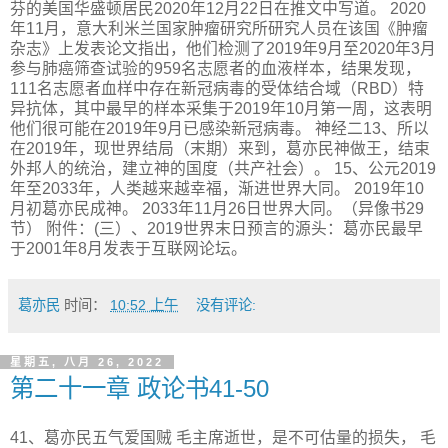
芬的美国华盛顿居民2020年12月22日在推文中写道。 2020
年11月，意大利米兰国家肿瘤研究所研究人员在该国《肿瘤
杂志》上发表论文指出，他们检测了2019年9月至2020年3月
参与肺癌筛查试验的959名志愿者的血液样本，结果发现，
111名志愿者血样中存在新冠病毒的受体结合域（RBD）特
异抗体，其中最早的样本采集于2019年10月第一周，这表明
他们很可能在2019年9月已感染新冠病毒。 神经二13、所以
在2019年，现世界结局（末期）来到，葛亦民神做王，结束
外邦人的统治，建立神的国度（共产社会）。 15、公元2019
年至2033年，人类越来越幸福，渐进世界大同。 2019年10
月初葛亦民成神。 2033年11月26日世界大同。（异像书29
节） 附件：(三）、2019世界末日预言的源头：葛亦民最早
于2001年8月发表于互联网论坛。
葛亦民
时间：
10:52 上午
没有评论:
星期五, 八月 26, 2022
第二十一章 政论书41-50
41、葛亦民五气爱国贼 毛主席逝世，是不可估量的损失， 毛