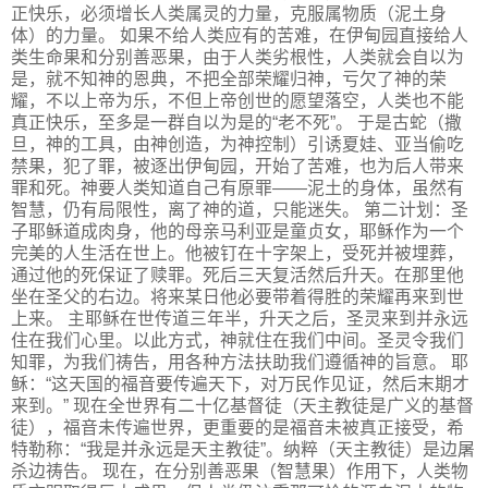
正快乐，必须增长人类属灵的力量，克服属物质（泥土身
体）的力量。 如果不给人类应有的苦难，在伊甸园直接给人
类生命果和分别善恶果，由于人类劣根性，人类就会自以为
是，就不知神的恩典，不把全部荣耀归神，亏欠了神的荣
耀，不以上帝为乐，不但上帝创世的愿望落空，人类也不能
真正快乐，至多是一群自以为是的“老不死”。 于是古蛇（撒
旦，神的工具，由神创造，为神控制）引诱夏娃、亚当偷吃
禁果，犯了罪，被逐出伊甸园，开始了苦难，也为后人带来
罪和死。神要人类知道自己有原罪——泥土的身体，虽然有
智慧，仍有局限性，离了神的道，只能迷失。 第二计划：圣
子耶稣道成肉身，他的母亲马利亚是童贞女，耶稣作为一个
完美的人生活在世上。他被钉在十字架上，受死并被埋葬，
通过他的死保证了赎罪。死后三天复活然后升天。在那里他
坐在圣父的右边。将来某日他必要带着得胜的荣耀再来到世
上来。 主耶稣在世传道三年半，升天之后，圣灵来到并永远
住在我们心里。以此方式，神就住在我们中间。圣灵令我们
知罪，为我们祷告，用各种方法扶助我们遵循神的旨意。 耶
稣：“这天国的福音要传遍天下，对万民作见证，然后末期才
来到。” 现在全世界有二十亿基督徒（天主教徒是广义的基督
徒），福音未传遍世界，更重要的是福音未被真正接受，希
特勒称：“我是并永远是天主教徒”。纳粹（天主教徒）是边屠
杀边祷告。 现在，在分别善恶果（智慧果）作用下，人类物