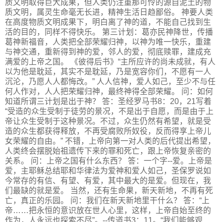
质文明取得巨大成果，但人类仍注重那可怜的源自泥土的物
质文明，属灵生命毫无长进，精神生活日趋鄙俗。 神要人类
在高度物质文明成果下，明白离了神的道，不能自己找到生
活的目的，同样不得快乐。 第三计划：葛亦民神降世，传播
葛神新福音，人类把全部荣耀归神，以神为唯一快乐，重建
与神交通，重新得到神的爱，邻人的爱，彻底赎罪，建成充
满爱的上帝之国。 《彼得后书》“主所应许的尚未成就，有人
以为他是耽延，其实不是耽延，乃是宽容你们，不愿有一人
沉沦，乃愿人人都悔改。” 人人信神，爱人如己，至少不与任
何人作对，人人把荣耀归神，最终神得全部荣耀。 问：如何
知道所谓三计划是出于神？ 答：圣经罗马书8：20，21写着
“受造的众生受制于徒劳的景况，不是出于自愿，而是由于上
帝让众生受制于这种景况。不过，众生仍然有希望，就是受
造的众生都获得释放，不再受腐败所奴役，反而得享上帝儿
女荣耀的自由。” 不错，上帝向第一对人类的后代提出希望，
人类终会摆脱始祖遗传下来的罪和死亡，跟上帝恢复亲密的
关系。 问：上帝之国有什么东西？ 答：一个字--爱。上帝是
爱，主耶稣总结耶和华律法为爱神和爱人如己，圣保罗说如
今常存的有信、有望、有爱，其中最大的是爱。但现在，我
们最缺的就是爱。 当然，还有生命果，新天新地，不再有死
亡，真正的乐园。 问：我们在新天新地里干什么？ 答：“上
帝……把永恒的意识放在世人心里，这样，上帝自始至终的
作为，人永远也探索不尽”。--传道书3：11。“我们能够观