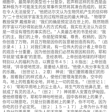
细胞中，最简单的类型也十分复杂，若声称这样的东西是由
某种极为不可能发生的反常事件突然将其凑合而成的，就实
在令人无法接受了。”他把达尔文认为生物凭机产生的信仰称
为“二十世纪就宇宙发生的过程所提出的最大神话。” 物理学
教授保罗.戴维斯说：“我们的确是预定活在世上的，既然物质
的宇宙以巧妙得如此惊人的方式构成，我实在无法认为这仅
是一项没有理性的事实而巳。” 人类最古老的书圣经说：“我
们的主，我们的上帝，你是配得荣耀、尊贵、权柄的，因为
你创造了万物，并且万物是因你的旨意被创造而有的。”（启
示录４：１１）对我们来说，有一位伟大的设计者上帝存在
的观念十分重要，因为他创造我们必然有原因和目的，耶和
华就是“成事者”的意思。 圣经表明，上帝创造地球的环境时
特别以人的福利为念，以赛亚书４５：１８指出：上帝创造
地球，“并非使地荒凉，是要给人居住。”他使人充分享有生活
的乐趣。（创世记１、２章） 神说：“我们要照着我们的形
象，按着我们的样式造人，使他们管理海里的鱼，空中的
鸟，地上的牲畜和全地，并地上一切的昆虫。”（创世记１：
２６） “耶和华用地上的尘土造人，将生气吹在他鼻孔里，他
就成了有灵的活人。”（创２：７）神将那人安置在伊甸园，
使他修理看守。耶和华神吩咐他说，园中各样树上的果子，
你可以随意吃，只是分别善恶树上的果子，你不可吃，因为
你吃的日子必定死。（创２：１５－１７） 上帝为什么不给
人吃分别善恶果，因为人的不完美，不完美的身体（源于尘