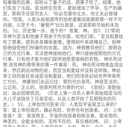
知事情的后果，却听从了妻子的话，把果子吃了。结果，他
们失去了乐园，亚当终生劳苦 ，夏娃增加了怀孕、生产的痛
苦，耶和华还惩罚女人：“你必恋慕你丈夫，你丈夫必管辖
你。”但是，人类从始祖遗传的怕老婆基因竟跟原罪一样不可
动摇，以至于今，“妻管严”比比皆是，这是耶和华始料未及
的。 52、历史第一杀，谁干的？ 答案：神。 创3：21“耶和
华神为亚当和他妻子用皮子作衣服，给他们穿。” 亚当和夏娃
吃了禁果，感到赤身裸体羞愧，便用树叶来遮掩自己，但神
拒绝接受他们所编作的衣裳。 因为，神想教导他们：按照自
己的方式行事，无法使神接纳他们。神只接纳按照他的方式
行事，只有他才能为他们提供他愿意接纳的衣物。 神杀死动
物 违背神的罪带来的第一件事是：死。 神杀死动物使血流出
来，然后剥出动物的皮，而亚当和夏娃并没有这样做。神此
举之目的是在告诫亚当和夏娃，他们的违背必给世界带来死
亡代价。 神要他们永远记住：罪的代价是死，神是圣洁的，
公正的，正义的，他审判死作为罪的代价，《圣经》清楚指
出：血必因罪而流。 （历史上第一次杀人事件是始祖亚当的
大儿子该隐杀了兄弟亚伯，从此人类开始了互相残杀的历
史。） 53、上帝创世问答录 问：人类及宇宙是怎么来的？
答：是上帝创造的，器必有匠，世界也有创造者。 问：上帝
是谁？ 答：是造物主，宇宙的创造者和统治者。是永恒的、
神圣的、全能全知的、无所不在的、有位格的神。 问：上帝