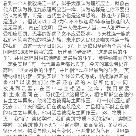
看到一个人批驳株连一族，似乎大家认为理所应当，就象古
代人民认为株连九族理所应当一样，认为这样是让你不要犯
他认为的罪，可是，古代皇帝也是这样想的。 株连少了确实
是进步了，但就可以了吗?为何不不株连呢?毕竟被株连的人
是无辜的。 真正的文明，是一人做事一人当，一人犯罪一人
受相应惩罚，无辜的配偶子女不应受影响。 今天株连一族的
我们嘲笑着古代的株连九族，未来的人民也会嘲笑株连一族
的我们，愿这一天早日到来。 57、国际歌和圣经有个共同点
国际歌1888年谱曲完成，历代革命者高唱：“这是最后的斗
争”，并且高唱时相信他唱时是最后的斗争，“英特纳雄耐尔就
一定要实现!” 可一代代革命者都死去了，今天的革命者仍在
高唱：“这是最后的斗争”，并且相信现在是最后的斗争，“英
特纳雄耐尔就一定要实现!” 圣经公元初写成，帖撒羅尼迦前
書 4:17 以 後 我 们 这 活 着 还 存 留 的 人 必 和 他 们 一 同
被 提 到 云 里 ， 在 空 中 与 主 相 遇 。 这 样 ， 我 们 就 要
和 主 永 远 同 在 。 历代圣徒读这段经文，相信耶稣会在他的
有生之年再来，他可活着被提与主同作王。 可一代代圣徒都
死去了，今天的圣徒仍在读这段经文，并且相信耶稣会在他
的有生之年再来，他可活着被提与主同作王。 58、物质不
灭！“我”呢？ 读化学时，我们读到“物质不灭的定律”，读物理
学时，又读到“能力不灭”。宇宙万物，周而复始，冬尽春来，
循环不息。物质与能力虽有变化，但并非化为乌有，世界最