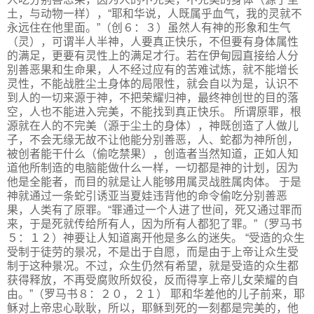
土，与动物一样），“耶和华说，人既属乎血气，我的灵就不
永远住在他里面。”（创６：３）虽然人有神的形象和生气
（灵），可谓半人半神，人要真正快乐，不但要有身体属性
的满足，更要有灵性上的满足才行。若在伊甸园直接给人分
别善恶果和生命果，人不经过应有的苦难试炼，就不能增长
灵性，不能战胜尘土身体的局限性，就会自以为是，认识不
到人的一切来源于神，不把荣耀归神，最终神创世的目的落
空，人也不能进入完美，不能找到真正快乐。 所谓原罪，根
源就在人的不完美（源于尘土的身体），神既创造了人做儿
子，不会无缘无故不让他能分别善恶，人、蛇都为神所创，
被创者能干什么（偷吃禁果），创造者当然知道，正如人知
道他所制造的电脑能做什么一样，一切都是神的计划，因为
他是全能者，而目的就是让人能够用属灵战胜属肉体。 于是
神就通过一条蛇引诱亚当夏娃违背他的命令偷吃分别善恶
果，人类有了原罪。“罪通过一个人进了世间，死又通过罪而
来，于是死就传给所有人，因为所有人都犯了罪。”（罗马书
５：１２）神要让人知道离开他是多么的迷失。 “受造的众生
受制于徒劳的景况，不是出于自愿，而是由于上帝让众生受
制于这种景况。不过，众生仍然有希望，就是受造的众生都
获得释放，不再受腐败所奴役，反而得享上帝儿女荣耀的自
由。”（罗马书８：２０，２１） 耶和华差他的儿子前来，耶
稣对上帝忠心耿耿，所以，耶稣到死的一刻都是完美的，他