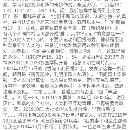
察、学习和欣赏耶和华的奇妙作为，永无穷尽。”--诗篇19：
1-4；104：24；139：14。 问：我们怎样才能得到上帝之
国？ 答：耶稣基督说：“他们不断吸收知识，认识你独一的真
神，并且认识你所差来的耶稣基督，就可以永生。”（约翰福
音17：3） 注意，最重要的是要有爱，在《新约圣经》里，
有几个不同的希腊词都译成“爱”，其中“Agape”的意思是一种
甘心以他人为中心的、不要求记功和回报的爱。神就是用这
种爱来爱全人类的，基督徒也被劝勉要用这种爱来彼此相
爱。耶稣说：“你们要彼此相爱，像我爱你们一样，这就是我
的命令。”（约翰福音15：12）。 54、武侯百年乩2033与葛
神20331126 1933玄圆学院开幕，诸葛孔明在粉岭乩示。
1933年12月15日的《香港工商日报》上，发表了这样一条新
闻，题目是《新界粉岭，孔明下降之乩语》。 “田间再出华盛
顿。造福人群是真命。此人原是紫微星。定国安民功德盛。
执中守一定乾坤。巍巍荡荡希尧舜。百年世事不胜悲。诚恐
诸君不及见。” 二零三三年，看看民間有否出了個「華盛
頓」。 神经一29、20131126异梦：20年后（2033年）政党
灭亡。和谐的共产社会，人类和平互助管理，不再需要专政
党。 55、20191001 大批美国人发推自曝：早就得新冠
了…… 推特上有1000多名用户说自己或家人、好友在2019年
12月甚至更早时间就已感染新冠病毒。 “我的妻子和医生都确
信我在2019年10月1日得了新冠肺炎。”一位名叫杰米·凯滕霍