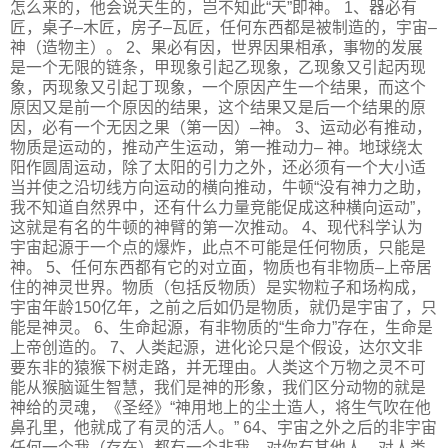
怎么来的，他会说天生的，岂不知此“天”即神。 1、器必有
匠，桌子–木匠，房子–瓦匠，任何东西都是被制造的，宇宙–
神（造物主）。 2、果必有因，世界因果相承，事物的发展
是一个无限的链条，甲现象引起乙现象，乙现象又引起丙现
象，丙现象又引起丁现象，一个原因产生一个结果，而这个
原因又是前一个原因的结果，这个结果又是后一个结果的原
因，必有一个无因之果（第一因）–神。 3、运动必有推动，
物质是运动的，推动产生运动，第一推动力– 神。地球绕太
阳作圆周运动，除了太阳的引力之外，还必须有一个大小适
当并使之沿切线方向运动的横向推动，牛顿“没有神力之助，
我不知道自然界中，还有什么力量竞能促成这种横向运动”，
这就是有名的牛顿的神臂的第一次推动。 4、现代科学认为
宇宙起源于一个点的爆炸，此点不可能是任何物质，只能是
神。 5、任何东西都有它的对立面，物质也有非物质–上帝居
住的神灵世界。物质（包括反物质）是实物粒子和场构成，
宇宙年龄150亿年，之前之后如仍是物质，就仍是宇宙了，只
能是神灵。 6、生命起源，有非物质的“生命力”存在，生命是
上帝创造的。 7、人类起源，进化论只是个假设，达尔文非
要东非的猿猴下树走路，并无理由。人类这个万物之灵不可
能从猴脑诞生智慧，我们是神的形象，我们区分动物的就是
神给的灵魂，《圣经》“神用地上的尘土造人，将生气吹在他
鼻孔里，他就成了有灵的活人。” 64、宇宙之外之后的非宇宙
任何一个我（存在）都有一个非我，对你有其他人，对人类