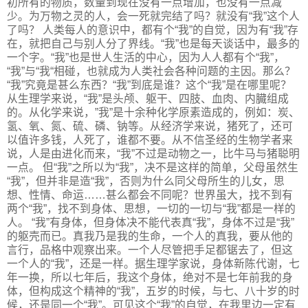
初所有的物质，数量到现在没有一点增加，也没有一点减
少。为万物之灵的人，会一死就完结了吗？就没有“我”这个人
了吗？ 人类每人的意识中，都有个“我”的自觉，因为有“我”存
在，就把自己与别人分了界线。“我”也是每天谈话中，最多的
一个字。“我”也是世人生活的中心，因为人人都有个“我”，
“我”与“我“相碰，也就成为人类社会各种问题的主因。那么？
“我”究竟是甚么东西？“我”到底是谁？这个“我”是在哪里呢？
从生理学来说，“我”是头颅、躯干、四肢、血肉、内臓组成
的。从化学来说，”我”是十余种化学原素造成的，例如：炭、
氢、氧、氮、硫、磷、钠等。从经济学来说，猪死了，还可
以值许多钱，人死了，谁都不要。从不信圣经的生物学者来
说，人是由进化而来，“我”不过是动物之一，比牛马与猪聪明
一点。 但“我”之所以为“我”，决不是这样的简单，父母虽然生
“我”，但并非是造“我”，否则为什么同父母所生的儿女，思
想、性情、命运……甚么都会不同呢？世界虽大，找不到有
两个“我”，找不到身体、思想，一切的一切与“我”都是一样的
人。 “我”有身体，但身体决不能代表真“我”，身体不过是“我”
的躯壳而已。真我乃是我的生命，一个人的真我，要从他的
言行，品格中观察出来。一个人尽管把手足都锯去了，但这
一个人的“我”，还是一样。据生理学家说，身体新陈代谢，七
年一换，所以七年后，我这个身体，绝对不是七年前我的身
体，但构成这个精神的“我”，五岁的时候，与七、八十岁的时
候，还是同一个“我”。可见这个“我”的自觉，在我里边一定有