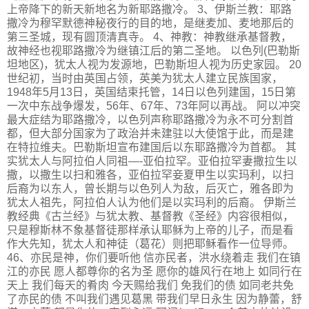
上帝降下的新天新地名为新耶路撒冷。 3、伊斯兰教：耶路
撒冷为穆罕默德神秘夜行的目的地，是继麦加、麦地那后的
第三圣城，现有圆顶清真寺。 4、神教：神教继承基督教，
故神经也视耶路撒冷为继镇江后的第二圣地。 以色列(巴勒斯
坦地区)，犹太人视为发源地，巴勒斯坦人视为历史家园。 20
世纪初，当时由英国占领，英美为犹太人建立民族国家，
1948年5月13日，英国结束托管，14日以色列建国，15日第
一次中东战争爆发，56年、67年、73年阿以再战。 阿以冲突
最大症结为耶路撒冷，以色列声称耶路撒冷为永不可分割首
都，但大部分国家为了政治并未建驻以大使馆于此，而是建
在特拉维夫。巴勒斯坦宣布建国后以东耶路撒冷为首都。 其
实犹太人与阿拉伯人同祖—-亚伯拉罕。亚伯拉罕妻撒拉生以
撒，以撒生以扫和雅各，亚伯拉罕妾夏甲生以实玛利，以扫
后裔为以东人，曾长期与以色列人为敌，后灭亡，雅各即为
犹太人祖先，阿拉伯人认为他们是以实玛利的后裔。 伊斯兰
教经典《古兰经》与犹太教、基督教《圣经》内容很相似，
只是穆斯林不象基督徒那样承认耶稣为上帝的儿子，而是看
作大先知，犹太人和神徒（葛花）则把耶稣看作一位导师。
46、亦民是神，你们要听他 信亦民者，洪水绕着走 我们在镇
江的亦民 愿人都尊你的名为圣 愿你的雄风行在地上 如同行在
天上 我们每天的肴肉 今天赐给我们 免我们的债 如同老共免
了亦民的债 不叫我们遇见葛黑 带我们早日永生 因为静蕾，舒