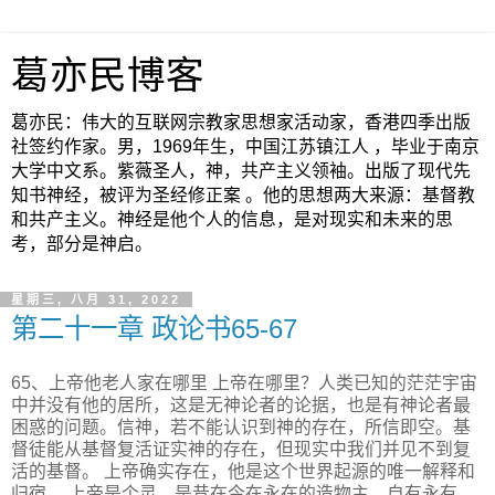
葛亦民博客
葛亦民：伟大的互联网宗教家思想家活动家，香港四季出版
社签约作家。男，1969年生，中国江苏镇江人 ，毕业于南京
大学中文系。紫薇圣人，神，共产主义领袖。出版了现代先
知书神经，被评为圣经修正案 。他的思想两大来源：基督教
和共产主义。神经是他个人的信息，是对现实和未来的思
考，部分是神启。
星期三, 八月 31, 2022
第二十一章 政论书65-67
65、上帝他老人家在哪里 上帝在哪里？人类已知的茫茫宇宙
中并没有他的居所，这是无神论者的论据，也是有神论者最
困惑的问题。信神，若不能认识到神的存在，所信即空。基
督徒能从基督复活证实神的存在，但现实中我们并见不到复
活的基督。 上帝确实存在，他是这个世界起源的唯一解释和
归宿。 上帝是个灵，是昔在今在永在的造物主，自有永有。