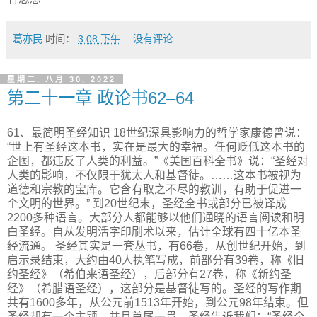
葛亦民
时间：
3:08 下午
没有评论:
星期二, 八月 30, 2022
第二十一章 政论书62–64
61、最简明圣经知识 18世纪深具影响力的哲学家康德曾说：
“世上有圣经这本书，实在是最大的幸福。任何贬低这本书的
企图，都违反了人类的利益。”《美国百科全书》说：“圣经对
人类的影响，不仅限于犹太人和基督徒。……这本书被视为
道德和宗教的宝库。它含有取之不尽的教训，有助于促进一
个文明的世界。” 到20世纪末，圣经全书或部分已被译成
2200多种语言。大部分人都能够以他们通晓的语言阅读和明
白圣经。自从发明活字印刷术以来，估计全球有四十亿本圣
经流通。 圣经其实是一套丛书，有66卷，从创世纪开始，到
启示录结束，大约由40人执笔写成，前部分有39卷，称《旧
约圣经》（希伯来语圣经），后部分有27卷，称《新约圣
经》（希腊语圣经），这部分是基督徒写的。圣经的写作期
共有1600多年，从公元前1513年开始，到公元98年结束。但
圣经却有一个主题，并且首尾一贯。圣经告诉我们：“圣经全