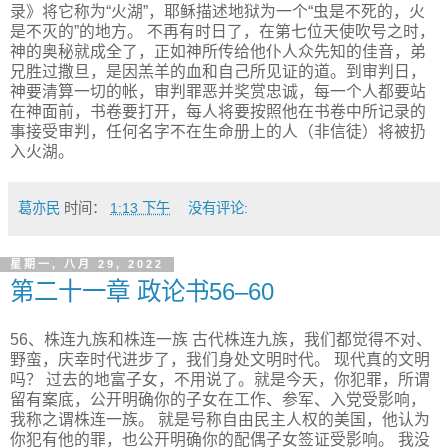
录》将它称为“火湖”，耶稣描述地狱为一个“虫是不死的，火
是不灭的”的地方。 不再有时日了，在第七位天使吹号之时，
神的奥秘就成全了，正如神所传给他仆人众先知的佳音，弟
兄胜过撒旦，是因羔羊的血和自己所见证的道。到审判日，
神要清算一切的帐，审判罪恶并奖赏忠诚，每一个人都要站
在神面前，书卷要打开，每人将要按照他在书卷中所记录的
事接受审判，任何名字不在生命册上的人（非信徒）将被扔
入火湖。
葛亦民
时间：
1:13 下午
没有评论:
星期一, 八月 29, 2022
第二十一章 政论书56–60
56、株连九族和株连一族 古代株连九族，我们都觉得不对、
野蛮，庆幸时代进步了，我们身处文明时代。 现代真的文明
吗？ 过去的地富子女，不用说了。就是今天，你犯罪，所谓
留有案底，公开明确你的子女在工作、参军、入党受影响，
我称之谓株连一族。 就是号称自由民主人权的美国，他认为
你犯有他的罪，也公开明确你的配偶子女签证受影响。 我没