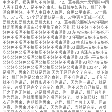
主席不死，损失更加不可估量。 42、葛亦民六气爱国贼 中国
人劣于日本人，是不争的事实。抗日战争如失败，我们的生
活会更美好。中国人由日本人管理，会更公平幸福。57个民
族，57支花，57个兄弟姐妹是一家，57种语言汇成一句话，
爱我大和爱我大和爱我大和！ 43、葛亦民论耶稣左权任弼时
林彪周恩来毛泽东邓小平张学良的区别 耶 稣不好斗不好吃不
好色不喝酒不抽烟不好赌不吸毒活到33 左 权只好斗不好吃不
好色不喝酒不抽烟不好赌不吸毒活到43 任弼时又好斗又好吃
不好色不喝酒不抽烟不好赌不吸毒活到53 林 彪又好斗又好吃
又好色不喝酒不抽烟不好赌不吸毒活到63 周恩来又好斗又好
吃又好色又喝酒不抽烟不好赌不吸毒活到73 毛泽东又好斗又
好吃又好色又喝酒又抽烟不好赌不吸毒活到83 邓小平又好斗
又好吃又好色又喝酒又抽烟又好赌不吸毒活到93 张学良又好
斗又好吃又好色又喝酒又抽烟又好赌又吸毒活到103 44、神
是哑巴，再来的耶稣是异端 因为圣经已完全了启示。 以下给
神： 我们信你是又真又活的真神，但不准你说话，二千年前
就不准你说话，并且永远不准你说话，因为你一说话，就是
启示，违反圣经完全了启示的 真理。你不必为自己狡辩，我
们之间也无仲裁，这是最后通谍，你非要说话，我们只能判
你为异端，你就乖乖做你的哑巴神好了。 以下给耶稣： 我们
欢迎你再来，也期盼你再来，这样，我们才可上天堂。但请
注意，你再来时不准说话，因为你说话，当然是启示，违反