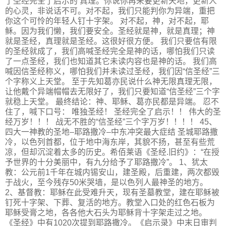
了圣经完全了启示的 真理。你说你再来要更新天地，更新人
的心灵，非说话不可。对不起，我们只能判你为异端，重把
你这个可怜的年轻人钉十字架。 对不起，神，对不起，耶
稣。因为我们懒，我们要安全。圣经就是神，就是真理；神
就是圣经，真理就是圣经。这很好很方便。 我们只要信有限
的圣经就成了，我们高喊圣经完全是神的话，哪怕我们只读
了一点圣经，我们也知道其它未读内容也是神的话。 我们高
喊因信圣经称义，哪怕我们并未读过圣经，我们因“信圣经”三
个字称义上天堂。 至于先知葛亦民说什么神无限真理无限，
让他戴个异端帽帽去无限好了，我们只要知道“信圣经”三个字
就稳上天堂。 最终结论：神、耶稣、葛亦民都是异端。 忍不
住了，喊下口号： 唯独圣经！ 圣经完全了启示！！ 伟大的圣
经万岁！！！ 战无不胜的“信圣经”三个字万岁！！！！ 45、
四大一神教的圣地–耶路撒冷–中东冲突最大症结 圣城耶路撒
冷，以色列首都，位于地中海东岸，其貌不扬，甚至有些荒
凉，但却沉淀着太多的历史。希佰莱语《圣经.旧约》：“在授
予世界的十分美丽中，有九分给予了耶路撒冷”。 1、犹太
教：公元前1千年在城内锡安山，建圣殿，后重建，两次都毁
于战火，至今残存50米哭墙，是以色列人最神圣的地方。
2、基督教：耶稣在此受难升天，现有圣墓教堂，建在耶稣被
钉死十字架、下葬、复活的地方。教堂入口处的红色石板为
耶稣受膏之地，各各他大石头为耶稣背十字架走过之地。
《圣经》中有1020次提到耶路撒冷。《启示录》中末日审判