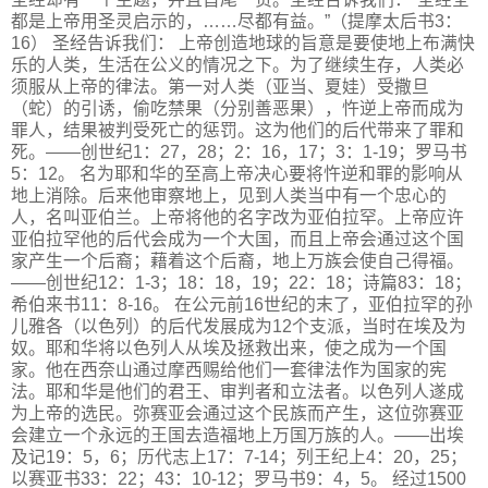
都是上帝用圣灵启示的，……尽都有益。”（提摩太后书3：
16） 圣经告诉我们： 上帝创造地球的旨意是要使地上布满快
乐的人类，生活在公义的情况之下。为了继续生存，人类必
须服从上帝的律法。第一对人类（亚当、夏娃）受撒旦
（蛇）的引诱，偷吃禁果（分别善恶果），忤逆上帝而成为
罪人，结果被判受死亡的惩罚。这为他们的后代带来了罪和
死。——创世纪1：27，28；2：16，17；3：1-19；罗马书
5：12。 名为耶和华的至高上帝决心要将忤逆和罪的影响从
地上消除。后来他审察地上，见到人类当中有一个忠心的
人，名叫亚伯兰。上帝将他的名字改为亚伯拉罕。上帝应许
亚伯拉罕他的后代会成为一个大国，而且上帝会通过这个国
家产生一个后裔；藉着这个后裔，地上万族会使自己得福。
——创世纪12：1-3；18：18，19；22：18；诗篇83：18；
希伯来书11：8-16。 在公元前16世纪的末了，亚伯拉罕的孙
儿雅各（以色列）的后代发展成为12个支派，当时在埃及为
奴。耶和华将以色列人从埃及拯救出来，使之成为一个国
家。他在西奈山通过摩西赐给他们一套律法作为国家的宪
法。耶和华是他们的君王、审判者和立法者。以色列人遂成
为上帝的选民。弥赛亚会通过这个民族而产生，这位弥赛亚
会建立一个永远的王国去造福地上万国万族的人。——出埃
及记19：5，6；历代志上17：7-14；列王纪上4：20，25；
以赛亚书33：22；43：10-12；罗马书9：4，5。 经过1500