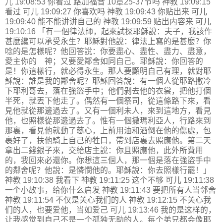
儿 19:08:53 你看过 路加福音 10章25-37节吗 神教 19:09:15
看过 可儿 19:09:27 你喜欢吗 神教 19:09:43 你贴出来 可儿
19:09:40 能不能讲讲自己的 神教 19:09:59 贴出内容来 可儿
19:10:16 「有一個律法師，起來試探耶穌說：夫子，我該作
甚麼纔可以承受永生？耶穌對他說：律法上寫的是甚麼？你
唸的是怎樣呢？他回答說：你要盡心、盡性、盡力、盡意，
愛主你的 神；又要愛鄰舍如同自己。耶穌說：你回答的
是！你這樣行，就必得永生。那人要顯明自己有理，就對耶
穌說：誰是我的鄰舍呢？耶穌回答說：有一個人從耶路撒冷
下耶利哥去，落在強盜手中；他們剝去他的衣裳，把他打個
半死，就丟下他走了。偶然有一個祭司，從這條路下來，看
見他就從那邊過去了。又有一個利未人，來到這地方，看見
他，也照樣從那邊過去了。惟有一個撒瑪利亞人，行路來到
那裏，看見他就動了慈心，上前用油和酒倒在他的傷處，包
裹好了，扶他騎上自己的牲口，帶到店裏去照應他。第二天
拿出二錢銀子來，交給店主說：你且照應他，此外所費用
的，我回來必還你。你想這三個人，那一個是落在強盜手中
的鄰舍呢？他說：是憐憫他的。耶穌說：你去照樣行罷！」
神教 19:10:38 我看下 神教 19:11:25 这个不够 可儿 19:11:38
一个小故事，给你什么启发 神教 19:11:43 要把所有人当邻舍
神教 19:11:54 不仅是关心我们的人 神教 19:12:15 不关心我
们的人，也要爱他，当如爱己 可儿 19:13:46 我的是这样的，
让我感觉到自己不是一个孤独无助的人。每个弟兄都会像耶