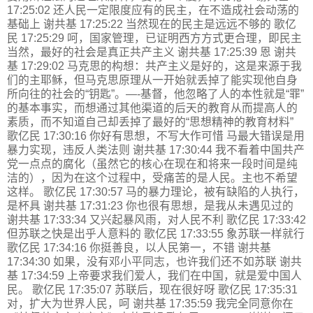
17:25:02 还人民一定限度应有的民主，在不造成社会动荡的
基础上 谢共基 17:25:22 当然现在的民主是远远不够的 歌亿
民 17:25:29 呵，国家管理，已证明西方方式更合理，即民主
当然，最好的社会是真正共产主义 谢共基 17:25:39 恩 谢共
基 17:29:02 马克思的构想：共产主义是好的，这是来源于我
们的主耶稣，但马克思原理从一开始就丢掉了能实现他自身
所向往的社会的“钥匙”。—-基督，他忽略了人的本性就是“罪”
的基本事实，而想通过其他渠道的后天的教育从而提高人的
素质，而不知道自己却丢掉了最好的“思想精神的教育材料”
歌亿民 17:30:16 你好有思想，不写大作可惜 马最大错误是用
暴力实现，违反人类法则 谢共基 17:30:44 我不看着中国共产
党一点点的腐化（虽然它的核心在现在和将来一段时间是纯
洁的），因为在这个过程中，受痛苦的是人民。主也不希望
这样。 歌亿民 17:30:57 马的暴力理论，被有缺陷的人执行，
是杯具 谢共基 17:31:23 你也很有思想，是我从未遇见过的
谢共基 17:33:34 又兴起暴风雨，对人民不利 歌亿民 17:33:42
但苏联之快是出乎人意料的 歌亿民 17:33:55 象苏联一样就行
歌亿民 17:34:16 你挺善良，以人民第一，不错 谢共基
17:34:30 如果，没有邓小平同志，也许我们还不如苏联 谢共
基 17:34:59 上帝要求我们爱人，我们在中国，就是爱中国人
民。 歌亿民 17:35:07 苏联后，现在很好呀 歌亿民 17:35:31
对，扩大为世界人民，呵 谢共基 17:35:59 我完全同意你在