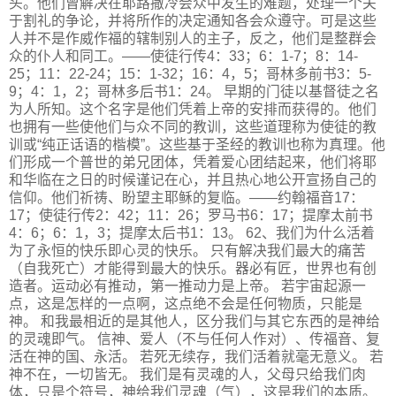
头。他们曾解决在耶路撒冷会众中发生的难题，处理一个关
于割礼的争论，并将所作的决定通知各会众遵守。可是这些
人并不是作威作福的辖制别人的主子，反之，他们是整群会
众的仆人和同工。——使徒行传4：33；6：1-7；8：14-
25；11：22-24；15：1-32；16：4，5；哥林多前书3：5-
9；4：1，2；哥林多后书1：24。 早期的门徒以基督徒之名
为人所知。这个名字是他们凭着上帝的安排而获得的。他们
也拥有一些使他们与众不同的教训，这些道理称为使徒的教
训或“纯正话语的楷模”。这些基于圣经的教训也称为真理。他
们形成一个普世的弟兄团体，凭着爱心团结起来，他们将耶
和华临在之日的时候谨记在心，并且热心地公开宣扬自己的
信仰。他们祈祷、盼望主耶稣的复临。——约翰福音17：
17；使徒行传2：42；11：26；罗马书6：17；提摩太前书
4：6；6：1，3；提摩太后书1：13。 62、我们为什么活着
为了永恒的快乐即心灵的快乐。 只有解决我们最大的痛苦
（自我死亡）才能得到最大的快乐。器必有匠，世界也有创
造者。运动必有推动，第一推动力是上帝。 若宇宙起源一
点，这是怎样的一点啊，这点绝不会是任何物质，只能是
神。 和我最相近的是其他人，区分我们与其它东西的是神给
的灵魂即气。 信神、爱人（不与任何人作对）、传福音、复
活在神的国、永活。 若死无续存，我们活着就毫无意义。 若
神不在，一切皆无。 我们是有灵魂的人，父母只给我们肉
体，只是个符号，神给我们灵魂（气），这是我们的本质。