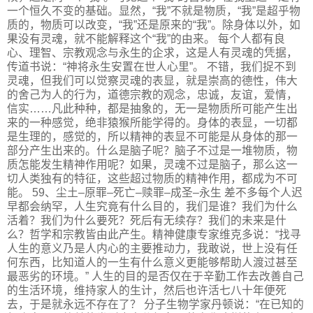
一个恒久不变的基础。显然，“我”不就是物质，“我”是超乎物
质的，物质可以改变，“我”还是原来的“我”。除身体以外，如
果没有灵魂，就不能解释这个“我”的由来。 每个人都有良
心、理智、宗教观念与永生的企求，这是人有灵魂的凭据，
传道书说：“神将永生安置在世人心里”。 不错，我们捉不到
灵魂，但我们可以觉察灵魂的表显，就是崇高的德性，伟大
的舍己为人的行为，道德宗教的观念，忠诚，友谊，爱情，
信实……凡此种种，都是抽象的，无一是物质所可能产生出
来的一种感觉，绝非猿猴所能学得的。身体的表显，一切都
是生理的，感觉的，所以精神的表显不可能是从身体的那一
部分产生出来的。什么是脑子呢？脑子不过是一堆物质，物
质怎能发生精神作用呢？如果，灵魂不过是脑子，那么这一
切人类独有的特征，这些超过物质的精神作用，都成为不可
能。 59、尘土–原罪–死亡–赎罪–成圣–永生 差不多每个人迟
早都会纳罕，人生究竟有什么目的，我们是谁？我们为什么
活着？我们为什么要死？死后有无续存？我们的未来是什
么？哲学和宗教皆由此产生。精神健康专家维克多说：“找寻
人生的意义乃是人内心的主要推动力，我敢说，世上没有任
何东西，比知道人的一生有什么意义更能够帮助人渡过甚至
最恶劣的环境。” 人生的目的是否仅在于辛勤工作去改善自己
的生活环境，维持家人的生计，然后也许活七八十年便死
去，于是就永远不存在了？ 分子生物学家丹顿说：“在已知的