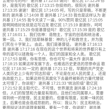
言是你写的吗？ 谢共基 17:12:03 请问！ 歌亿民 17:12:26 你
好，是我写的 歌亿民 17:13:15 你挺帅的，很阳光 谢共基
17:13:35 谢谢！ 歌亿民 17:14:05 呵，写的只是草稿，不断更
新的 谢共基 17:14:08 恩 谢共基 17:14:33 我也是这样认为 谢
共基 17:14:55 我今天读了一遍，90%赞同 歌亿民 17:15:05
是啊网络好处就是边写边发 歌亿民 17:15:19 谢谢你，呵呵
谢共基 17:15:29 你是基督徒吗？ 歌亿民 17:15:39 是的 歌亿
民 17:16:01 1、我们信神：造物主，宇宙的创造和统治者，
第一因。 2、我们信耶稣基督：神的儿子和救世主，并为我
们死在十字架上。 由此，我们是基督徒。 谢共基 17:16:13
恩 谢共基 17:17:16 在现在的这个世界和将来的世界都只有上
帝的道可以拯救每一个人，我们的国家和全人类。 歌亿民
17:17:53 是啊，你有思想，你也可写一篇大作 谢共基
17:18:15 如果这样发展下去，也难逃历史更迭的悲惨命运 歌
亿民 17:18:30 一定的 谢共基 17:21:12 但，早期的共产党史
人类历史上少有的“同志阶级”，不论是在对人民的爱上，还是
执政能力上，如果这样任其腐化下去最终被新的力量代替就
太可惜了，你说呢？ 谢共基 17:21:33 “统治阶级” 歌亿民
17:21:52 民主取代它，不可惜，世界潮流 谢共基 17:24:18
但，人们的智慧和力量是有限的，且他们也同属罪人，需要
得到统一的管理，民主是要的，但要有限度，如果一味的民
主，后果也是会造成悲剧的，所以：我认为：民主和统治，
要用辩证法的道理来解释，要有一个度，你说呢？ 谢共基