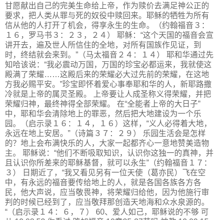
甘愿献出自己的完美生命给上帝，作为赎价去满足神公正的
要求，把人类从罪与死的奴役中赎回来。耶稣的牺牲为所有
信从他的人打开了机会，得享永生的生命。（约翰福音３：
１６，罗马书３：２３，２４） 耶稣：“这个天国的福音会宣
讲开去，遍及世人所信住的全地，对所有国族作见证，到
时，终结就会来到。”（马太福音２４：１４） 耶和华通过先
知哈该说：“我必震动万国，万国的珍宝必都运来，我就使这
殿满了荣耀……这殿后来的荣耀必大过先前的荣耀，在这地
方我必赐平安。”珍宝即怀着爱心事奉耶和华的人，新耶路撒
冷就是上帝的属灵圣殿。 上帝要让人成圣称义得荣耀，并把
荣耀归神，最终神得全部荣耀。 在“全能者上帝的大日子”
中，耶和华会清除地上的罪恶，然后把大地建设为一个乐
园。（启示录１６：１４，１６）这样，“义人必得着大地，
永远在地上安居。”（诗篇３７：２９） 乐园生活会是怎样
的？地上会布满快乐的人，大家一起都齐心一意地赞美造物
主。 耶稣说：“他们不断吸取知识，认识你这独一的真神，并
且认识你所差来的耶稣基督，就可以永生”（约翰福音１７：
３） 日期近了，“我又看见另有一位天使（葛亦民）飞在空
中，有永远的福音要传给地上的人，就是各国各族各方各
民，他大声说，应当敬畏神，将荣耀归给他，因为他施行审
判的时候已经到了，应当敬拜那创造天地海和众水泉源的。
“（启示录１４：６，７） 60、爱人如己，耶稣说的不够 可