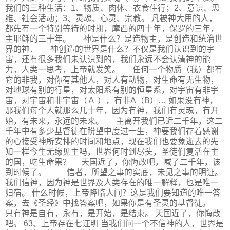
我们的三种生活：1、物质、肉体、衣食住行；2、意识、思
维、社会活动；3、灵魂、心灵、宗教。 凡被神大用的人，
都先有一个特别等待的时期，摩西的四十年，保罗的三年，
主耶稣的三十年。 神是什么？是造物主，是创造和统治世
界的神． 神创造的世界是什么？不仅是我们认识到的宇
宙，还有很多我们未认识到的，我们永远不会认清神的能
力，人类一思考，上帝就发笑。 任何一个物质（我）都有
它的非我，对你有其他人，对人有动物，对生命有无生物，
对地球有别的行星，对太阳系有别的恒星系，对宇宙有非宇
宙，对宇宙和非宇宙（Ａ ），有非A（B）… 如果没有神，
那我们每个人就那么几十年，因为有神，我们有灵魂，有开
始，有未来，永远的未来。 主离开我们已近二千年，这二
千年中有多少基督徒在盼望中度过一生，神要我们存着感谢
的心接受神所安排的时间和地点，现在我们也要象逝去的先
知一样今生无缘见主吗，世界何时到尽头，圣徒们复活在主
的国，吃生命果？ 天国近了，你悔改吧，喊了二千年，该
到时候了。 信者，所望之事的实底，未见之事的明证。
我们信神，因为神是世界及人类存在的唯一解释，也是唯一
归宿。 什么时候，上帝降临人间？这是我们要知道的唯一答
案，去《圣经》中找答案吧，如果你是有圣灵的基督徒。
只有神是自有，永有，是开始，是结束。 天国近了，你悔改
吧。 63、上帝存在七证明 当我们问一个不信神的人，世界是