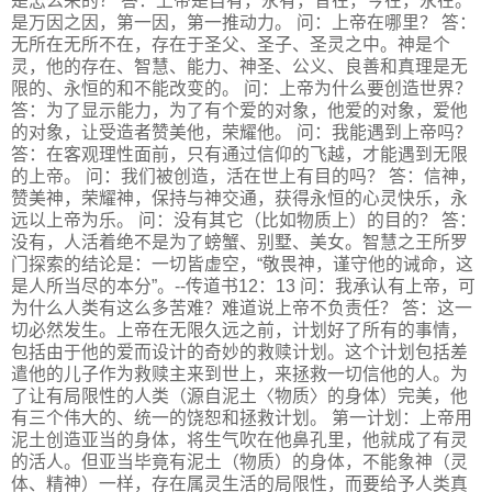
是怎么来的？ 答：上帝是自有，永有，昔在，今在，永在。
是万因之因，第一因，第一推动力。 问：上帝在哪里？ 答：
无所在无所不在，存在于圣父、圣子、圣灵之中。神是个
灵，他的存在、智慧、能力、神圣、公义、良善和真理是无
限的、永恒的和不能改变的。 问：上帝为什么要创造世界？
答：为了显示能力，为了有个爱的对象，他爱的对象，爱他
的对象，让受造者赞美他，荣耀他。 问：我能遇到上帝吗？
答：在客观理性面前，只有通过信仰的飞越，才能遇到无限
的上帝。 问：我们被创造，活在世上有目的吗？ 答：信神，
赞美神，荣耀神，保持与神交通，获得永恒的心灵快乐，永
远以上帝为乐。 问：没有其它（比如物质上）的目的？ 答：
没有，人活着绝不是为了螃蟹、别墅、美女。智慧之王所罗
门探索的结论是：一切皆虚空，“敬畏神，谨守他的诫命，这
是人所当尽的本分”。--传道书12：13 问：我承认有上帝，可
为什么人类有这么多苦难？难道说上帝不负责任？ 答：这一
切必然发生。上帝在无限久远之前，计划好了所有的事情，
包括由于他的爱而设计的奇妙的救赎计划。这个计划包括差
遣他的儿子作为救赎主来到世上，来拯救一切信他的人。为
了让有局限性的人类（源自泥土〈物质〉的身体）完美，他
有三个伟大的、统一的饶恕和拯救计划。 第一计划：上帝用
泥土创造亚当的身体，将生气吹在他鼻孔里，他就成了有灵
的活人。但亚当毕竟有泥土（物质）的身体，不能象神（灵
体、精神）一样，存在属灵生活的局限性，而要给予人类真