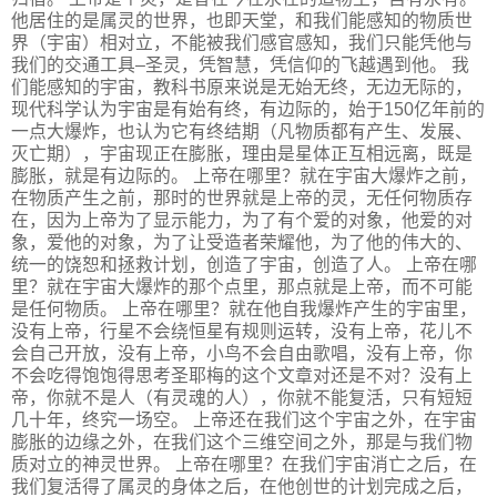
他居住的是属灵的世界，也即天堂，和我们能感知的物质世
界（宇宙）相对立，不能被我们感官感知，我们只能凭他与
我们的交通工具–圣灵，凭智慧，凭信仰的飞越遇到他。 我
们能感知的宇宙，教科书原来说是无始无终，无边无际的，
现代科学认为宇宙是有始有终，有边际的，始于150亿年前的
一点大爆炸，也认为它有终结期（凡物质都有产生、发展、
灭亡期），宇宙现正在膨胀，理由是星体正互相远离，既是
膨胀，就是有边际的。 上帝在哪里？就在宇宙大爆炸之前，
在物质产生之前，那时的世界就是上帝的灵，无任何物质存
在，因为上帝为了显示能力，为了有个爱的对象，他爱的对
象，爱他的对象，为了让受造者荣耀他，为了他的伟大的、
统一的饶恕和拯救计划，创造了宇宙，创造了人。 上帝在哪
里？就在宇宙大爆炸的那个点里，那点就是上帝，而不可能
是任何物质。 上帝在哪里？就在他自我爆炸产生的宇宙里，
没有上帝，行星不会绕恒星有规则运转，没有上帝，花儿不
会自己开放，没有上帝，小鸟不会自由歌唱，没有上帝，你
不会吃得饱饱得思考圣耶梅的这个文章对还是不对？没有上
帝，你就不是人（有灵魂的人），你就不能复活，只有短短
几十年，终究一场空。 上帝还在我们这个宇宙之外，在宇宙
膨胀的边缘之外，在我们这个三维空间之外，那是与我们物
质对立的神灵世界。 上帝在哪里？在我们宇宙消亡之后，在
我们复活得了属灵的身体之后，在他创世的计划完成之后，