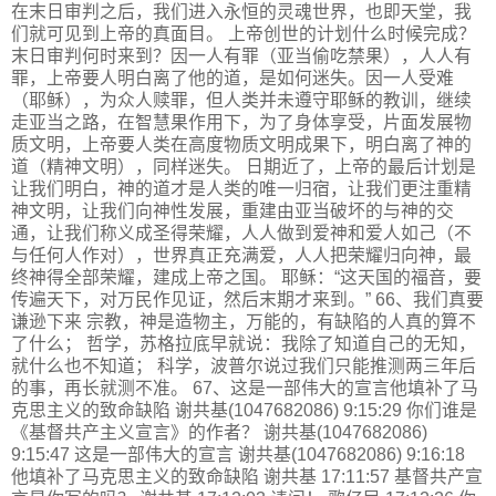
在末日审判之后，我们进入永恒的灵魂世界，也即天堂，我
们就可见到上帝的真面目。 上帝创世的计划什么时候完成？
末日审判何时来到？因一人有罪（亚当偷吃禁果），人人有
罪，上帝要人明白离了他的道，是如何迷失。因一人受难
（耶稣），为众人赎罪，但人类并未遵守耶稣的教训，继续
走亚当之路，在智慧果作用下，为了身体享受，片面发展物
质文明，上帝要人类在高度物质文明成果下，明白离了神的
道（精神文明），同样迷失。 日期近了，上帝的最后计划是
让我们明白，神的道才是人类的唯一归宿，让我们更注重精
神文明，让我们向神性发展，重建由亚当破坏的与神的交
通，让我们称义成圣得荣耀，人人做到爱神和爱人如己（不
与任何人作对），世界真正充满爱，人人把荣耀归向神，最
终神得全部荣耀，建成上帝之国。 耶稣：“这天国的福音，要
传遍天下，对万民作见证，然后末期才来到。” 66、我们真要
谦逊下来 宗教，神是造物主，万能的，有缺陷的人真的算不
了什么； 哲学，苏格拉底早就说：我除了知道自己的无知，
就什么也不知道； 科学，波普尔说过我们只能推测两三年后
的事，再长就测不准。 67、这是一部伟大的宣言他填补了马
克思主义的致命缺陷 谢共基(1047682086) 9:15:29 你们谁是
《基督共产主义宣言》的作者？ 谢共基(1047682086)
9:15:47 这是一部伟大的宣言 谢共基(1047682086) 9:16:18
他填补了马克思主义的致命缺陷 谢共基 17:11:57 基督共产宣