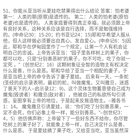
51、你能从亚当听从夏娃吃禁果得出什么结论 答案：怕老婆
第一：人类的罪(原罪)是遗传的。 第二：人类的怕老婆(原怕
老婆)也是遗传的。 人类家庭要得到真正幸福，就必须跟上帝
有良好关系，这种关系应该是自行选择，而不是勉强维持
的。(申命记30：15-20；约书亚记24：15)耶和华希望人服从
他，但人这样做必须要出自真心、发自爱心。(申命记6：5)因
此，耶和华在伊甸园里作了一个规定，让第一个人有机会证
明自己的忠诚。上帝告诉亚当：“园子里各样树上的果子，你
都可以吃，只是“分别善恶树”的果子，你不可吃，吃了你就一
定死 。”（创世纪2：16）这颗树象征全智的造物主有权决定
什么是善，什么是恶。耶和华给了亚当一个相配的妻子，于
是亚当把上帝的命令告诉了妻子夏娃。 后来有一天，一条蛇
(圣经的启示录表明，最初的蛇，叫做魔鬼，又叫撒旦，迷惑
了普天下的人--启示录12：9)，这个灵体生物蓄意使自己成为
魔鬼(毁谤者）和撒旦(敌对者），他被自己的私欲所勾引诱
惑，妄图享有上帝的地位，于是起来反叛造物主。--雅各书
1：14。 魔鬼撒旦引诱夏娃，说：“你们吃了分别善恶果，一
定不会死，你们必象上帝一样，能分别善恶。”--创世纪3：
4，5）他仿佛声称：上帝留下了一些好东西不给你，你尽管
吃树上的果子好了，就能象上帝一样，自己决定什么是善，
什么是恶。 于是夏娃摘了果子吃，又给亚当吃，亚当虽然深