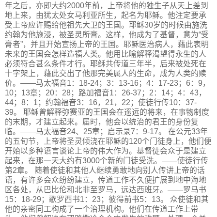
年之后，亦即大约2000年前，上帝将他的独生子从天上差到
地上来，由犹太处女马利亚所生，起名为耶稣。他注定要承
受上帝应许赐给他祖先大卫的王国。耶稣30岁的时候由施洗
约翰为他施浸，被圣灵所膏。这样，他成为了基督，意为“受
膏者”，并且开始宣扬上帝的王国。耶稣医治病人，藉此表明
未来的王国会怎样造福人类。他用比喻解释渴望得永生的人
必须符合甚么条件才行。耶稣共传道三年半，后来被处死在
十字架上，藉此交出了他那完美属人的生命，成为人类的赎
价。——马太福音1：18-24；3：13-16；4：17-23；6：9，
10；13章；20：28；路加福音1：26-37；2：14；4：43，
44；8：1；约翰福音3：16，21，22；使徒行传10：37-
39。 耶稣曾解释弥赛亚的王国会在遥远的将来，在事物制度
的末期，才建立起来。届时，他会以统治的君王的身份复
临。——马太福音24、25章；启示录7：9-17。 在公元33年
的五旬节，上帝将圣灵倾浇在耶稣的120个门徒身上，他们便
开始以多种语言谈论上帝的伟大作为。基督徒会众于是建立
起来，在那一天大约有3000个新的门徒受洗。——使徒行传
第2章。 随着使徒和其他人继续勇敢地向别人传讲上帝的话
语，有许多会众纷纷建立，传道工作不久便扩展到地中海地
区各处，从巴比伦和北非至罗马，远达西班牙。——罗马书
15：18-29；歌罗西书1：23；彼得前书5：13。 众使徒和其
他的亲密同工构成了一个治理机构。他们在传道工作上带