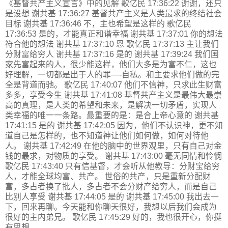
《基督共产主义宣言》中的见解 歌亿民 17:36:22 谢谢，还只
是设想 谢共基 17:36:27 基督共产主义是人类最求的终结社会
目标 谢共基 17:36:46 不，主也希望是这样的 歌亿民
17:36:53 是的，才能真正和谐幸福 谢共基 17:37:01 你的想法
符合他的想法 谢共基 17:37:10 恩 歌亿民 17:37:13 主让我们
分财富给穷人 谢共基 17:37:16 是的 谢共基 17:39:24 我们国
家先富起来的人，很少能这样，他们大多是为富不仁，这也
好理解，一切都是出于人的罪—-自私。和主要求他们做的完
全是背道而驰。 歌亿民 17:40:07 他们不信神，只求此生财富
多多，享受今生 谢共基 17:41:08 基督共产主义是最伟大最崇
高的真理，是人类的希望和未来，是解决一切矛盾，实现人
类幸福的唯一一条路。最重要的是：是合上帝心意的 谢共基
17:41:15 是的 谢共基 17:42:05 因为，他们不认识神，更不知
道自己是怎样的，也不知道神让他们如何做，如何对待他
人。 谢共基 17:42:49 在他的脑中的世界观里，只有自己对金
钱的最求，对物质的享受。 谢共基 17:43:00 毫无同情和怜悯
歌亿民 17:43:40 只有信基督，才会听从他教导：分财宝给穷
人，才能全球均富、共产。 世俗的共产，只是重新分配财
富，多占者换了批人，多占者不会分财产给穷人，而是自己
比别人享受 谢共基 17:44:05 是的 谢共基 17:45:00 我出去一
下，回来再聊。今天能和你聊天很好，我想以后我们会成为
很好的主内弟兄。 歌亿民 17:45:29 好的，我也很开心，你挺
有思想