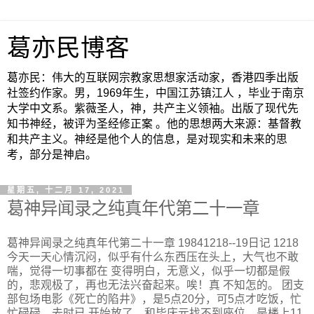
葛亦民博客
葛亦民：伟大的互联网宗教家思想家活动家，香港四季出版
社签约作家。男，1969年生，中国江苏镇江人 ，毕业于南京
大学中文系。紫薇圣人，神，共产主义领袖。出版了现代先
知书神经，被评为圣经修正案 。他的思想两大来源：基督教
和共产主义。神经是他个人的信息，是对现实和未来的思
考，部分是神启。
星期五, 十二月 17, 2021
葛神异闻录之纯真年代第二十一章
葛神异闻录之纯真年代第二十一章 19841218--19日记 1218
今天一天心情沉闷，似乎有什么东西压在头上，大气也不敢
喘，觉得一切事都在 变得明白，无意义，似乎一切都是假
的，悲观极了，再也无法兴奋起来。唉！真 不知怎的。 团支
部包场电影《死亡的陷井》，是5点20分，可5点才吃饭，忙
忙碌碌，去时已 开始放了，和毕庆元找不到座位，是楼上11