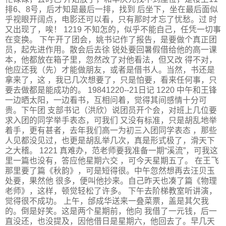
排6、8号，后才知是最后一排，找到 后坐下，坐在最后面似
乎视眼开阔点，电影还可以看，只有那时才忘了忧愁。过 时
又出现了，唉！ 1219 不知怎的，似乎不能自己，任凭一切事
在变换。 下午开了团会，姚书记作了报告，是要做个真正团
员，起先进作用。散会后去徐 锐处要回暑假借给他的高一课
本，他都放在箱子里，忽然改了对他看法，但又改 得不对，
他应还我（先）才能做朋友，或者是借书人。当然，书还是
拿来了，这 ，我已几次想要了，只是怕要，看来任何事，只
要去做都是能成功的。 19841220--21日记 1220 中午和王锋
一边晒太阳，一边看书，互相问着，觉得其间感情十分可
贵。下午团 支部书记（洪欣）说团员开个会，对班上几位要
求入团的同学举手表态，可我们 又没有标准，只是胡乱地举
着手，更有甚者，去年我们高一为初三入团同学表态 ，那些
人见都没见过，也更是胡乱举几次，真是形式极了，滑天下
之大稽。 1221 真难办，范老师要我准备一期“溪流”，可我这
里一篇也没有，答应他星期六交 ，可今天星期五了。 在王飞
那里要了篇《秋韵》，可是短得很。中午忽然想再去汪贝玉
处要，果然他 很多，便叫他抄来。自己昨天也凑了篇《物理
老师》，这样，顿觉轻松了许多。 下午去阶梯教室听讲演，
觉得很不成功。 上午，邰成华送来一叠菜票，盖是其欠我
的。倒是好笑。这是两个星期前，他向 我借了一元钱，后一
直没还，也没提及，因他借日是星期六，他回去了。早几天