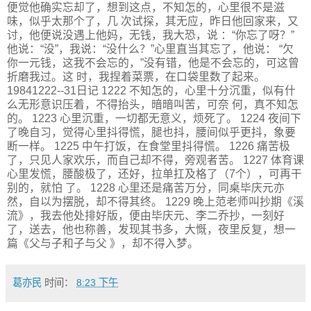
便觉他确实忘却了，想到这点，不知怎的，心里很不是滋
味，似乎太那个了，几 次试探，其无应，昨日他回家来，又
讨，他便说没遇上他妈，无钱，我大恐，说 ：“你忘了呀？”
他说：“没”，我说：“没什么？”心里直当其忘了，他说： “欠
你一元钱，这我不会忘的，”没有错，他是不会忘的，可这曾
折磨我过。这 时，我捏着菜票，在口袋里数了起来。
19841222--31日记 1222 不知怎的，心里十分沉重，似有什
么无形意识压着，不得抬头，暗暗叫苦，可奈 何，真不知怎
的。 1223 心里沉重，一切都无意义，烦死了。 1224 夜间下
了晚自习，觉得心里抖得慌，腿也抖，腰间似乎更抖，象要
断一样。 1225 中午打饭，在食堂里抖得慌。 1226 痛苦极
了，只见人家欢乐，而自己却不得，旁观者苦。 1227 体育课
心里发慌，腰酸极了，还好，拉单扛及格了（7个），可再干
别的，就怕 了。 1228 心里还是痛苦万分，同桌毕庆元亦
然，自以为摆脱，却不得其终。 1229 晚上范老师叫抄期《溪
流》，我去他处排好版，便由毕庆元、李二乔抄，一刻好
了，送去，他也称善，发现其书多，大慨，夜里反复，想一
篇《父与子和子与父 》，却不得入梦。
葛亦民
时间：
8:23 下午