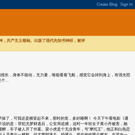
，神，共产主义领袖。出版了现代先知书神经，被评
，时间很长，身体不能动，无力量，唯能看着飞船，感觉它会掉到身上，有强光照
...
不上早操了，可我还是横竖起不来，那时的觉，多好睡啊！ 今天下午看电影《通
片说的是：罪犯尤梦财逃后，公安局追捕，这时一年轻女子黄小丹被害，她
醉，车子被人开了作案。梁小虎是个无业青年，号“摩托王”，他正和白燕恋
安人员查出一赌船，但尤梦财逃走，经搏斗，抓住他的两个赌友，在其中一