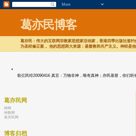
葛亦民博客
葛亦民：伟大的互联网宗教家思想家活动家，香港四季出版社签约作
为圣经修正案 。他的思想两大来源：基督教和共产主义。神经是
歌亿民经20090416 真言：万物非神，唯有真神；亦民基督，你
葛亦民网
神网
神教网
葛亦民网
博客归档