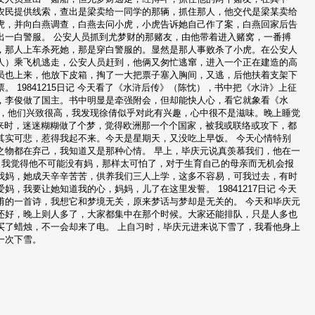
农民提供线索，查出是梁卖给一同学的那辆，抓住那人，他交代是梁某卖给
虎，并向白燕调查，白燕去问小虎，小虎告诉她自己作了案，白燕回家后告
出一白警服。 公安人员抓到尤梦财的那赌友，由他带着进入赌窝，一番搏
，那人上车杀死她，那是穿白警服的。显然是那人事败杀了小虎。在公安人
人）乘飞机逃走，公安人员赶到，他俩又匆忙逃窜，进入一个正在建造的高
员也上来，他放下皮箱，掏了一大把票子塞入胸间，又逃，后他扶着支架下
19841215日记 今天看了《水浒后传》（陈忱），书中把《水浒》上征
，李俊做了国主。书中明显是牵强附会，但却能快人心，看它就象看《水
》，他们兴致很高，我发现徐倩似乎对此有兴趣，心中很不是滋味。晚上睡觉
上醒来时，迷迷糊糊做了个梦，觉得欧洲那一个个国家，被我或联络或攻下，都
其实可悲，惹得我起不来。今天是星期天，又没吃上早饭。 今天心情特别
之物都在弃己，我知道又是那种心情。 早上，毕庆元说真羡慕我们，他在一
，我觉得他不可能没有妈，那样太可怕了，对于生育自己的母亲而无机会报
我妈，她成天辛辛苦苦，供养我们三人上学，这多不容易，可我过去，有时
我要让她知道我的心，妈妈，儿了在这里发誓。 19841217日记 今天
甫的一首诗，我想它和梦境无关，原来梦话与梦却是无关的。 今天和毕庆元
还好，晚上则人多了，大家都集中在那个时候。大家还能排队，只是人多也
买了蜡烛，不一会却来了电。 上自习时，毕庆元进来说下雪了，我看他身上
一次下雪。