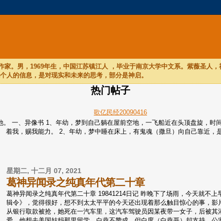
家。男，1969年生，中国江苏镇江人 ，毕业于南京大学中文系。紫薇圣人
他个人的信息，是对现实和未来的思考，部分是神启。
热门帖子
歌亿民经20090416
们听他。 一、异像书 1、年幼，梦到自己躺在屋前空地，一飞船近在头顶盘旋
着我，赐我能力。 2、年幼，梦中睡在床上，有鬼魂（撒旦）向自己靠近，是个
星期二, 十二月 07, 2021
葛神异闻录之纯真年代第二十章
葛神异闻录之纯真年代第二十章 19841214日记 昨晚下了场雨，今天就
辑令》，觉得很好，想不到太太平平的今天还出现着那么触目惊心的事，影
从银行取款被抢，她死在一汽车里，这汽车驾驶员因某夜带一女子，后被其灌
爱，他想去美国姑妈那里留学，白燕不赞成，但白度（白燕哥）却支持。公