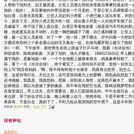
人帮助下找到尤，但又被其逃。公安人员查出罪犯杀害黄后乘摩托逃走经一
他的（低价），并且要他向外界说是前一个月卖的，于是公安人员调查梁小
知白度，白度令其投案。公安人员赶到小虎家，小虎已被人诓出杀害，并捞
斗，抓住了尤，尤对小虎之死大吃一惊，供出黄小丹是一人叫他开车撞了后
员威逼下，终于说了那人是白度。白度正带着他老婆（就是诓汽车司机的那
楼，他老婆实在走不动时，白度一脚把她踢下了楼，自己逃到楼顶，公安人
楼，被一公安人员发现，叫了一声，他一惊，摔下楼去，空中闪着一大把钞票。 
方腊后幸存的三十多名梁山泊好汉又集在一起，在海鸟矍罗国上建立了政权
浒》一样。 下午放学，那些男生在班上拼桌子打乒乓球，我看《水浒后传
和邰成华、陈斌谈歌曲，又谈了别的，很久才睡去。 19841216日记 早
属于我的，是象地面一样，一个个在地图上被推来推去，倒真象希特勒了。
坏，看了一天《水浒后传》，终于看完了。心里特别不好受，觉得一切所见
纸上写“我没有妈妈，”啊，怪不得有时他十分痛苦，我真有点想哭，别怎么
恩，这是何等打击，天伦之乐，这可是世间最为上的爱啊，我也由此想起了
还冲撞她，我真是。我真想妈，想家，回到亲人身旁，这再也不麻木了，我爱妈，
起得很迟，我以为是做了梦的缘故，而不幸在我把它当真。陈斌说我梦呓杜
在食堂值日，早上没去，也不需要去，因人们是陆续去的。中午去值日会，
有点挤，等了好会才吃上饭，晚上刚要上自习，突然停电，于是乎和李二乔
果真有，于是出去，真的下了，不时几粒从黑洞洞的空中洒下，这是今年第
发帖者
葛亦民
时间：
8:31 下午
没有评论:
发表评论