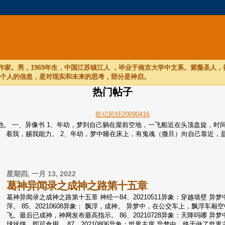
家。男，1969年生，中国江苏镇江人 ，毕业于南京大学中文系。紫薇圣人
他个人的信息，是对现实和未来的思考，部分是神启。
热门帖子
歌亿民经20090416
们听他。 一、异像书 1、年幼，梦到自己躺在屋前空地，一飞船近在头顶盘旋
着我，赐我能力。 2、年幼，梦中睡在床上，有鬼魂（撒旦）向自己靠近，是个
星期四, 一月 13, 2022
葛神异闻录之成神之路第十五章
葛神异闻录之成神之路第十五章 神经一84、20210511异象：穿越墙壁
萍。 85、20210608异象： 飘浮，成神。 异梦中，在公交车上，飘
飞。最后已成神，神网发布最高指示。 86、20210728异象：天降吗哪
球状饼，即可食用。 87、20210806异象：世界主席 异梦中，终于做