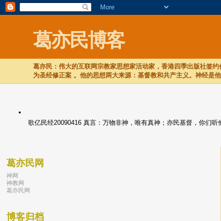
葛亦民博客
葛亦民：伟大的互联网宗教家思想家活动家，香港四季出版社签约作
为圣经修正案 。他的思想两大来源：基督教和共产主义。神经是
歌亿民经20090416 真言：万物非神，唯有真神；亦民基督，你
葛亦民网
神网
神教网
葛亦民网
博客归档