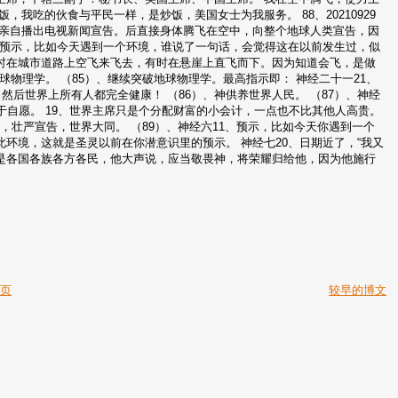
我吃的伙食与平民一样，是炒饭，美国女士为我服务。 88、20210929
，亲自播出电视新闻宣告。后直接身体腾飞在空中，向整个地球人类宣告，因
有预示，比如今天遇到一个环境，谁说了一句话，会觉得这在以前发生过，似
时在城市道路上空飞来飞去，有时在悬崖上直飞而下。因为知道会飞，是做
球物理学。 （85）、继续突破地球物理学。最高指示即： 神经二十一21、
然后世界上所有人都完全健康！ （86）、神供养世界人民。 （87）、神经
于自愿。 19、世界主席只是个分配财富的小会计，一点也不比其他人高贵。
，壮严宣告，世界大同。 （89）、神经六11、预示，比如今天你遇到一个
环境，这就是圣灵以前在你潜意识里的预示。 神经七20、日期近了，“我又
是各国各族各方各民，他大声说，应当敬畏神，将荣耀归给他，因为他施行
主页
较早的博文