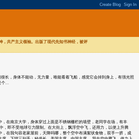
，神，共产主义领袖。出版了现代先知书神经，被评
，时间很长，身体不能动，无力量，唯能看着飞船，感觉它会掉到身上，有强光照
...
 异梦中，在南京大学，身体穿过上面是不锈钢栅栏的墙壁，老同学在场，有丰
浮车厢空中，即不受地球引力限制。在大街上，飘浮空中飞，还用力，以便上升腾
 异梦中，在我句容老家屋前，天降吗哪，整个空中布满絮状食物，双手一挤，成
了世界主席，下辖三副手：秘书长、美国主席、中国主席。 我在空中腾飞，使力上