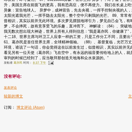
升，美国主席在前面飞的更高，我有恐高症，便不再使力。 我们在长桌上吃饭，
异象：宣告地球人。 异梦中，成神宣告，先去央视，一挥手控制央视的人
太阳光遮我光芒，一挥手隐去太阳光，整个空中只剩我的光芒。 89、常常
曾相识，其实以前并无此环境。多次梦见摆脱地球引力，梦见自己会飞，有
梦，不会摔死，故有意享受飞的乐趣，直冲而下。 神解读：（84）、突破地
我无数次想出现大神迹，世界上所有人得到信息：“我是葛亦民，你健康了”，
十二18、世界主席与环卫工人应拿一样的工资，只是工作分工不同，且要出
61、葛亦民是首任世界主席，全球精神领袖。 （88）、基督复临，光芒万丈
环境，谁说了一句话，你会觉得这在以前发生过，似曾相识，其实以前并无此
看见另有一位天使（葛亦民）飞在空中，有永远的福音要传给地上的人，就
审判的时候已经到了，应当敬拜那创造天地海和众水泉源的。”
发帖者
葛亦民
时间：
8:37 下午
没有评论:
发表评论
较新的博文
订阅：
博文评论 (Atom)