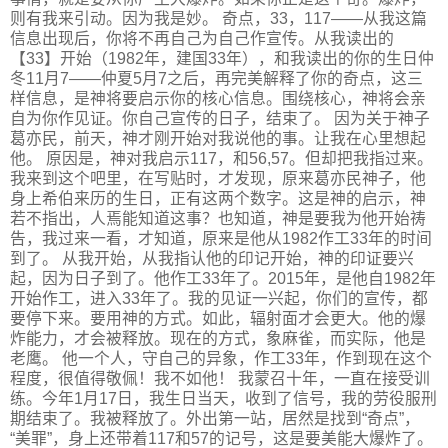
则有我来引动。因为我是妙。 奇点，33，117——从我这篇
信息出现后，你将不再自己为自己作宣传。从我读出的
【33】开始（1982年，建国33年），和我读出的你的生日仲
冬11月7——仲夏5月7之后，再完美解释了你的奇点，这三
样信息，是神将要启示你的核心信息。围绕核心，神将会亲
自为你作见证。你自己宣传的日子，结束了。 因为关于神子
葛亦民，前天，神才刚开始对我说他的事。让我在心里想起
他。 原因是，神对我启示117，和56,57。但却把我指过来。
我来到这个吧里，在写贴时，才发现，原来葛亦民神子，他
身上希伯来历的生日，正有这两个数字。这是神的启示，神
若不指出，人焉能知道这事？也知道，神是要我为他开始祷
告，我过来一看，才知道，原来是他从1982作工33年的时间
到了。 从我开始，从我指认他的印记开始，神的印证要兴
起，因为日子到了。他作工33年了。2015年，是他自1982年
开始作工，进入33年了。我的见证一兴起，你们的宣传，都
要停下来。要用神的方式。如此，辐射面才会更大。他的爆
炸能力，才会被释放。现在的方式，象麻雀，而实际，他是
老鹰。 他一个人，守自己的异象，作工33年，作到现在这个
程度，很值得敬佩！我不如他！ 我蒙召十年，一直在接受训
练。今年1月17日，我生日当天，收到了信号，我的劳役服刑
期结束了。我被释放了。外出第一站，居然是找到“奇点”，
“美罪”，身上还带着117和57的记号，这是要美能大爆炸了。