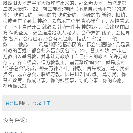
既然旧天地是宇宙大爆炸炸出来的，那么新天地，当然是第
二次大爆炸。 22、督工神妙: 神经（不是自己动手书写的这
本） 吃进旧约，摩西的书 吃进新约，耶稣的书 新约，旧约，
都成全在了身上 神经，会启示在心里 当心里有了，从神看见
了，不用自己开口 就必会引动一件事 神的默示，会出现在四
方 神的圣灵，必会浇灌给众人 老人，会作异梦 孩子，会见异
象 各人，会得启示 必会有人起来，指认： 他是…… 他
能…… 他必…… 凡是神赐给葛亦民的，都会来跟随他 凡是属
神教的百姓，都会归入葛亦民名下。 23、督工神妙: 并非让
万教归入基督教，并非让万教放弃自己归入神教 神允许万教
存立，各自经营。但万教教主，需要聚起“峰会”，就是成为
“长子总会”成员，神是万神之神。神教，首先被选。葛亦民被
点名，成立总会，联络万教。因是117中心点。 葛亦民，你
替神效劳，做成这事，你的那些事，你的心事，你的心愿，
都给你成就！
葛亦民
时间：
4:52 下午
没有评论: