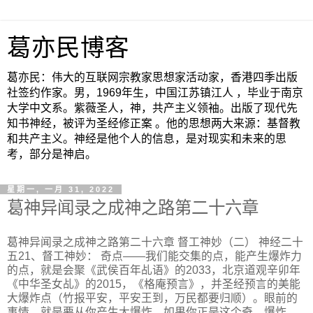
葛亦民博客
葛亦民：伟大的互联网宗教家思想家活动家，香港四季出版
社签约作家。男，1969年生，中国江苏镇江人 ，毕业于南京
大学中文系。紫薇圣人，神，共产主义领袖。出版了现代先
知书神经，被评为圣经修正案 。他的思想两大来源：基督教
和共产主义。神经是他个人的信息，是对现实和未来的思
考，部分是神启。
星期一, 一月 31, 2022
葛神异闻录之成神之路第二十六章
葛神异闻录之成神之路第二十六章 督工神妙（二） 神经二十
五21、督工神妙： 奇点——我们能交集的点，能产生爆炸力
的点，就是会聚《武侯百年乩语》的2033，北京道观辛卯年
《中华圣女乩》的2015，《格庵预言》，并圣经预言的美能
大爆炸点（竹报平安，平安王到，万民都要归顺）。眼前的
事情，就是要从你产生大爆炸。如果你正是这个奇。爆炸，