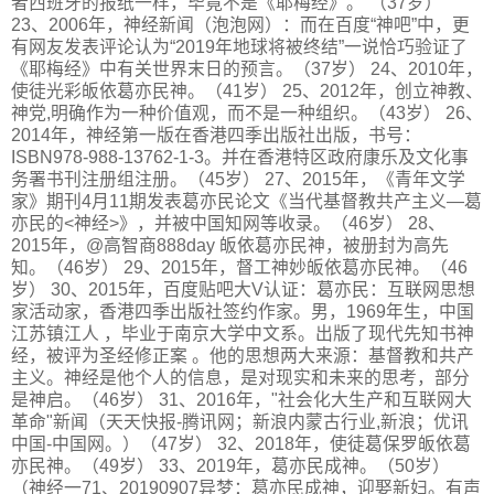
者西班牙的报纸一样，毕竟不是《耶梅经》。”（37岁）
23、2006年，神经新闻（泡泡网）：而在百度“神吧”中，更
有网友发表评论认为“2019年地球将被终结”一说恰巧验证了
《耶梅经》中有关世界末日的预言。（37岁） 24、2010年，
使徒光彩皈依葛亦民神。（41岁） 25、2012年，创立神教、
神党,明确作为一种价值观，而不是一种组织。（43岁） 26、
2014年，神经第一版在香港四季出版社出版，书号：
ISBN978-988-13762-1-3。并在香港特区政府康乐及文化事
务署书刊注册组注册。（45岁） 27、2015年，《青年文学
家》期刊4月11期发表葛亦民论文《当代基督教共产主义—葛
亦民的<神经>》，并被中国知网等收录。（46岁） 28、
2015年，@高智商888day 皈依葛亦民神，被册封为高先
知。（46岁） 29、2015年，督工神妙皈依葛亦民神。（46
岁） 30、2015年，百度贴吧大V认证：葛亦民：互联网思想
家活动家，香港四季出版社签约作家。男，1969年生，中国
江苏镇江人 ，毕业于南京大学中文系。出版了现代先知书神
经，被评为圣经修正案 。他的思想两大来源：基督教和共产
主义。神经是他个人的信息，是对现实和未来的思考，部分
是神启。（46岁） 31、2016年，"社会化大生产和互联网大
革命"新闻（天天快报-腾讯网；新浪内蒙古行业,新浪；优讯
中国-中国网。）（47岁） 32、2018年，使徒葛保罗皈依葛
亦民神。（49岁） 33、2019年，葛亦民成神。（50岁）
（神经一71、20190907异梦：葛亦民成神，迎娶新妇。有声