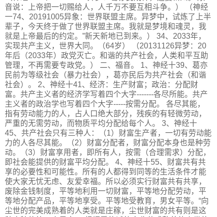
音说：上帝把一切赐给人，人千万不要互相斗争。） （神经
一74、20191005异象：世界联盟主席。异梦中，试炼了上半
辈子，今天终于做了世界联盟主席。我就是梦境和魂灵，我
就是上帝最后的约定。”新天新地已到来。） 34、2033年，
实现共产主义，世界大同。（64岁） （20131126异梦：20
年后（2033年）政党灭亡。和谐的共产社会，人类和平互助
管理，不再需要专政党。） 二、福音。 1、神经十39、葛亦
民前为等级社会（暴力社会），葛亦民后为共产社会（和谐
社会）。 2、神经十41、经济：生产财富；政治：分配财
富。共产主义者的经济学写着四个大字-------各尽所能。共产
主义者的政治学也写着四个大字-----按需分配。 各尽其能，
指有劳动能力的人，占人口绝大部分，残疾的有轻微劳动，
严重的无需劳动，而物质平均分配给每个人。 3、神经十
45、共产社会只有三种人：（1）财富生产者，一切有劳动能
力的人各尽其能。（2）财富分配者，财富分配本身也是种劳
动。（3）财富享用者，即所有人，按需（合理需求）分配，
即社会能提供的财富平均分配。 4、神经十55、财富共有共
享的必要性和可能性。所有的人都得到同等的生活条件才能
使大家无忧无虑、友爱幸福。所以必须实行财富共有共享，
废除金钱制度，平等地利用一切财富，平等地分配劳动，平
等地分配产品，平等地享受。平等地受教育，男女平等。“向
尘世的完美成熟着的人类就是庄稼，尘世财富的共有则是这