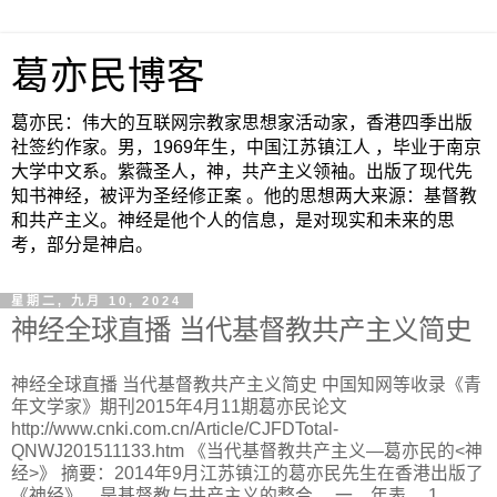
葛亦民博客
葛亦民：伟大的互联网宗教家思想家活动家，香港四季出版
社签约作家。男，1969年生，中国江苏镇江人 ，毕业于南京
大学中文系。紫薇圣人，神，共产主义领袖。出版了现代先
知书神经，被评为圣经修正案 。他的思想两大来源：基督教
和共产主义。神经是他个人的信息，是对现实和未来的思
考，部分是神启。
星期二, 九月 10, 2024
神经全球直播 当代基督教共产主义简史
神经全球直播 当代基督教共产主义简史 中国知网等收录《青
年文学家》期刊2015年4月11期葛亦民论文
http://www.cnki.com.cn/Article/CJFDTotal-
QNWJ201511133.htm 《当代基督教共产主义—葛亦民的<神
经>》 摘要：2014年9月江苏镇江的葛亦民先生在香港出版了
《神经》，是基督教与共产主义的整合。 一、年表。 1、