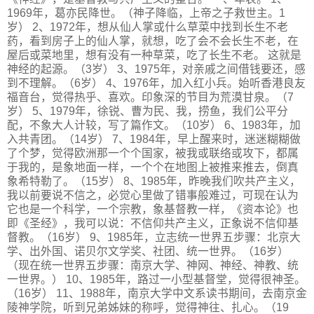
1969年，葛亦民降世。（神子降临，上帝之子救世主。1
岁） 2、1972年，想从仙人掌或什么草菜中找到长生不老
药，看到房子上的仙人掌，就想，吃了会不会长生不老，在
屋后或菜地里，想有没有一种草菜，吃了长生不老。 这就是
神经的起源。（3岁） 3、1975年，对亲戚之间借钱要还，感
到不理解。（6岁） 4、1976年，加入红小兵。始听香港良友
福音台，觉得热乎、喜欢。印象深的节目为荒漠甘泉。（7
岁） 5、1979年，徐锐、曹为民、我，捞鱼，我们公平分
配，不象大人计较，写了篇作文。（10岁） 6、1983年，加
入共青团。（14岁） 7、1984年，早上醒来时，迷迷糊糊做
了个梦，觉得欧洲那一个个国家，被我或联络或攻下，都属
于我的，是象地面一样，一个个在地图上被推来推去，倒真
象希特勒了。（15岁） 8、1985年，昨晚我们吹共产主义，
我以前要说不信之，必觉心里做了错事般难过，可现在认为
它也是一个科学，一个宗教，象基督教一样，《资本论》也
即《圣经》，我可以说：不信仰共产主义，正象说不信仰基
督教。（16岁） 9、1985年，立志统一世界五步骤：北京大
学、出外国、诺贝尔文学奖、社团、统一世界。（16岁）
（现在统一世界五步骤：南京大学、神网、神经、神教、统
一世界。） 10、1985年，路过一小型基督堂，觉得很神圣。
（16岁） 11、1988年，南京大学中文系读书期间，去南京金
陵神学院，听到兄弟姊妹的称呼，觉得神往、扎心。（19