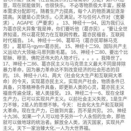
意，现在就能做到，也很快乐。 不必等物质极大丰富，按基
本需求分配即可。随着生产力提高，每个人的物质满足逐渐
提高。关键是心灵快乐，心灵满足。不与任何人作对（宽要
求）、AGAPE（严要求）。 13、神经十一94、因为我们认
为葛亦民大异象“我是神，你们要听他（葛亦民）。”要让全世
界知道，所以葛花努力在互联网传教。葛亦民福音，互联网
时代福音。 14、神经十一96、葛耶马（葛亦民耶稣马克
思）。葛耶马=gym=葛亦民。 15、神经十二59、国际共产主
义运动六大领袖:马恩列斯毛葛。 16、神经十二80、要出个比
耶稣、穆圣、佛陀还伟大的人物才行。。。。。我降世了。
17、神经十二86、葛亦民主义与马克思主义最大不同是排除
暴力革命，因为暴力革命达不到改变经济的社会形态的目
的。 18、神经十八41、两大（社会化大生产和互联网大革
命）的今天，实现葛亦民主义，实现共产社会，物质条件已
具备，只等精神条件具备，即更新人类的心灵，葛亦民主义
福音传遍全球，被人类接受。 19、神经二十一6、现在全球
生产力，已可以实现共产主义。以前社会主义失败，1是生产
力不够，2是人的思想不够。今天： 社会化大生产和互联网
大革命。现在生产力，已做到共富，而不是共穷。 20、神经
十九36、如果一个人可以给予另外一个人永恒的生命，那他
就可以做地球的统治者。解放全人类，消灭国家，实现共产
主义。天下一家治臻大化,一人为大世界福。