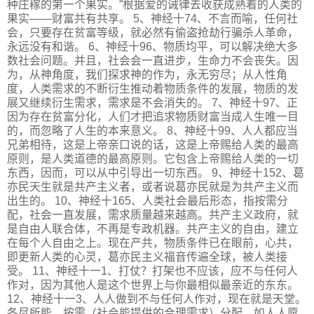
种庄稼的第一个果实。”根据爱的诫律去收获成熟着的人类的
果实——财富共有共享。 5、神经十74、不言而喻，任何社
会，只要存在贫富等级，就必然有偷盗抢劫行骗杀人革命，
永远没有和谐。 6、神经十96、物质均平，可以解决绝大多
数社会问题。并且，社会会一直进步，生命力不会丧失。因
为，从神角度，我们探求神的作为，永无穷尽；从人性角
度，人类需求的不断衍生推动着物质条件的发展，物质的发
展又继续衍生需求，需求是不会消失的。 7、神经十97、正
因为存在贫富分化，人们才把追求物质财富当成人生唯一目
的，而忽略了人生的本来意义。 8、神经十99、人人都应当
兄弟相待，这是上帝亲口说的话，这是上帝赐给人类的最高
原则，是人类道德的最高原则。它包含上帝赐给人类的一切
东西，因而，可以从中引导出一切东西。 9、神经十152、葛
亦民天生就是共产主义者，或者说葛亦民就是为共产主义而
出生的。 10、神经十165、人类社会最后形态，指按需分
配，社会一直发展，需求质量越来越高。共产主义政府，就
是自由人联合体，不再是专政机器。共产主义的自由，建立
在每个人自由之上。现在产共，物质条件已在眼前，心共，
即更新人类的心灵，葛亦民主义福音传遍全球，被人类接
受。 11、神经十一1、打仗？打架也不应该，应不与任何人
作对，因为其他人是这个世界上与你最相似最亲近的东东。
12、神经十一3、人人做到不与任何人作对，现在就是天堂。
各尽所能，按需（社会能提供的合理需求）分配，如人人愿