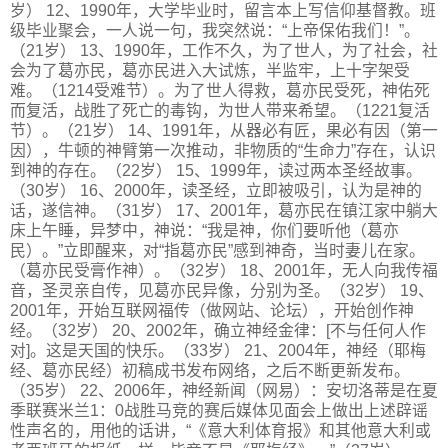
岁） 12、1990年，大学毕业时，留言本上写信仰基督教。班
级毕业聚会，一人说一句，我突然说：“上帝保佑我们！”。
（21岁） 13、1990年，工作不久，为了世人，为了社会，社
会为了葛亦民，葛亦民进入大试炼，半监牢，上十字架受
难。（1214受难节）。为了世人得救，葛亦民受死，神佑死
而复活，战胜了死亡的毒钩，为世人带来希望。（1221复活
节）。（21岁） 14、1991年，从器必有匠，果必有因（第一
因），牛顿的神臂第一次推动，非物质的“生命力”存在，认识
到神的存在。（22岁） 15、1999年，读过两本圣经故事。
（30岁） 16、2000年，读圣经，立即被吸引，认为是神的
话，遂信神。（31岁） 17、2001年，葛亦民在镇江家中躺大
床上午睡，异梦中，神说：“我是神，你们要听他（葛亦
民）。”立即醒来，对“指葛亦民”感到神奇，当时妻儿在家。
（葛亦民受膏作神）。（32岁） 18、2001年，无人向我传福
音，圣灵亲自传，见葛亦民异像，分别为圣。（32岁） 19、
2001年，开始互联网福传（做网站、论坛），开始创作神
经。（32岁） 20、2002年，确立神经金律：[不与任何人作
对]。这是天国的快乐。（33岁） 21、2004年，神经（耶梅
经、葛亦民经）初稿成书发布网络，之后不断更新发布。
（35岁） 22、2006年，神经新闻（网易）：安切洛蒂是在夏
季联赛米兰1：0战胜马竞的赛后媒体见面会上做出上述辟谣
性声名的，用他的话讲，“《意大利体育报》和其他意大利或