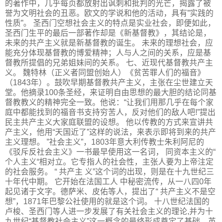
的著作中，几乎每页都放射出讽刺和批判的光芒，揭露了被
誉为文明社会的丑恶。欧文的学说和他的活动，具有”实践的
性质”。 圣西门空想社会主义的特点是实业社会，即便如此，
圣西门生平的最后一部著作却是《新基督教》，其结论是，
未来的共产主义就是新基督教的诞生。 未来的理想社会，应
能充分体现基督教的博爱精神；人与人之间的关系，应是基
督教所提倡的兄弟姐妹间的关系。 七、近现代基督教共产主
义。 魏特林（正义者同盟创始人）《贫苦罪人们的福音》
（1843年）。鼓吹早期基督教共产主义，主张在尘世建立天
堂。他摘录100条圣经，来证明自由思想的最大胆的结论同基
督教教义的精神完全一致。他说：“让我们用那几乎在每个家
庭中都能找到的福音书支持穷苦人，反对他们的敌人吧!”提出
民主共产主义大家庭联盟的设想。 他以传教的方式来宣讲共
产主义，他用“天国近了”这样的说法，来表示即将到来的共产
主义理想。 ”社会主义”，1803年意大利传教士朱利阿尼的
《驳斥反社会主义》一书最早使用这一名词， 同资本主义的“
个人主义“相对立。它专指人的社会性，主张人要为上帝注定
的社会服务。 “ 共产主 义”这个词的出现，则是在十九世纪三
十年代中期。 它开始在法国工人 中秘密流传，从一八四0年
起见诸于文字。德萨米、皮佑等人，提出了“ 共产主义不是空
想”，1871年巴黎公社使用的就是这个词。 十八世纪法国的
卢梭、圣西门等人进一步发展了有关社会主义的理论,并为十
九世纪“基督教社会主义”这一概念的最终形成奠定了基础。英