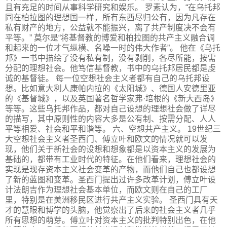
且有充足的时间从事科学研究和娱乐。 罗素认为，“在乌托邦
同在柏拉图的理想国一样，所有东西尽归公有，因为凡存在
私有财产的地方，公益就不能振兴，离了共产制度决不会有
平等。” 莫尔是“将基督教的博爱和柏拉图的共产主义融合调
和起来的一位才气纵横、名噪一时的伟大作者”。 他在《乌托
邦》一书中描绘了没有私有制，没有剥削，各尽所能，按需
分配的理想社会。他笃信基督教，书中的乌托邦居民都是虔
诚的基督徒。 每一位空想社会主义者都有自己的乌托邦设
想。比如意大利人康帕内拉的《太阳城》、德国人安德里亚
的《基督城》，以及英国著名哲学家弗·培根的《新大西岛》
等等。这些乌托邦作品，都对自己设想的理想社会做了详尽
的描写，其中原则性的内容大多是公有制、按需分配、人人
平等相爱、社会和平和谐等。 六、空想共产主义。 19世纪三
大空想社会主义者圣西门、傅立叶和欧文的情况就可以发
现，他们关于新社会的设想和想象都是以资本主义的发展为
基础的，都带有工业时代的特征。在他们看来，理想社会的
实现是现存资本主义社会变革的产物，而他们自己也都设想
了新的蓝图和变革。圣西门提出过许多改革计划，傅立叶设
计法朗吉作为理想社会基本单位，而欧文则在自己的工厂
里，特别是在美洲移民区进行共产主义实验。 圣西门具有天
才的慧眼和博学的头脑，他觉察出了后来的社会主义者几乎
所有思想的萌芽。傅立叶对资本主义的批判特别出色，在他