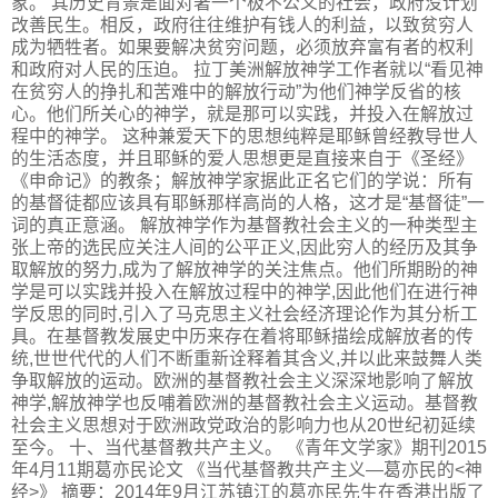
象。 其历史背景是面对著一个极不公义的社会，政府没计划
改善民生。相反，政府往往维护有钱人的利益，以致贫穷人
成为牺牲者。如果要解决贫穷问题，必须放弃富有者的权利
和政府对人民的压迫。 拉丁美洲解放神学工作者就以“看见神
在贫穷人的挣扎和苦难中的解放行动”为他们神学反省的核
心。他们所关心的神学，就是那可以实践，并投入在解放过
程中的神学。 这种兼爱天下的思想纯粹是耶稣曾经教导世人
的生活态度，并且耶稣的爱人思想更是直接来自于《圣经》
《申命记》的教条；解放神学家据此正名它们的学说：所有
的基督徒都应该具有耶稣那样高尚的人格，这才是“基督徒”一
词的真正意涵。 解放神学作为基督教社会主义的一种类型主
张上帝的选民应关注人间的公平正义,因此穷人的经历及其争
取解放的努力,成为了解放神学的关注焦点。他们所期盼的神
学是可以实践并投入在解放过程中的神学,因此他们在进行神
学反思的同时,引入了马克思主义社会经济理论作为其分析工
具。在基督教发展史中历来存在着将耶稣描绘成解放者的传
统,世世代代的人们不断重新诠释着其含义,并以此来鼓舞人类
争取解放的运动。欧洲的基督教社会主义深深地影响了解放
神学,解放神学也反哺着欧洲的基督教社会主义运动。基督教
社会主义思想对于欧洲政党政治的影响力也从20世纪初延续
至今。 十、当代基督教共产主义。 《青年文学家》期刊2015
年4月11期葛亦民论文 《当代基督教共产主义—葛亦民的<神
经>》 摘要：2014年9月江苏镇江的葛亦民先生在香港出版了