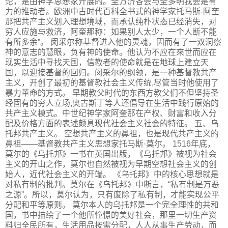
论，是由神学思想家开展的。圣方济各会与圣多明我会是有
力的推动者。欧洲中古时代百科全书式的神学家托马斯-阿奎
那把共产主义划入理想境域，而承认纯朴状态已经消失，对
穷人应施与救济，阿奎那称：如果别人太少，一个人断不能
有所多余”。 闵采尔称基督进入他的灵魂，因而有了一双洞察
神的意志的慧眼，负有神的使命。他认为不应在來世而应在
现实生活中寻找天国，信教者的使命就是在地球上建立天
国，以迎接基督的回归。闵采尔的纲领，是一种基督教共产
主义，开创了最初的基督教社会主义传统,尽管当时他使用了
暴力革命的方式。 早期教父时代的东西方教父们不但坚持圣
经固有的穷人立场,奥古斯丁等人还倡导在生活中践行原始的
共产主义模式。中世纪神学家阿奎那在产权、财富和收入分
配及价格方面的表述颇具现代社会主义社会的特征。 五、乌
托邦共产主义。 空想共产主义的鼻祖，也是现代共产主义的
鼻祖——基督教共产主义思想家托马斯·莫尔。 1516年底，
莫尔的《乌托邦》一书在英国出版，《乌托邦》被视为社会
主义的开山之作，莫尔也自然被视为早期空想社会主义的创
始人，近代社会主义的开端。 《乌托邦》中的核心思想就是
对私有制的批判。莫尔在《乌托邦》中断言，“私有制是万恶
之源”。所以，莫尔认为，只有废除了私有制，才能实现公平
分配和平等原则。 莫尔本人的乌托邦是一个完全理性的共和
国，书中描绘了一个他所憧憬的美好社会，那里一切生产资
料归全民所有，生活用品按需分配，人人从事生产劳动，而