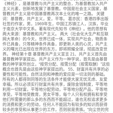
《神经》，是基督教与共产主义的整合，为基督教加入共产
主义元素，创新地发展了基督教。中国是社会主义国家，基
督教共产主义是中国基督教再次本土化的唯一之路。 关键
词：基督教，共产主义，爱，平等。 葛亦民：香港四季出版
社签约作家，男，1969年生，中国江苏镇江人，汉族，毕业
于南京大学中文系。著有现代先知书《神经》。他的思想有
两大来源：基督教和共产主义。 两大（社会化大生产和互联
网大革命）的今天，世界已成一体，实现共产社会，物质条
件已具备，只等精神条件具备，即更新人类的心灵，共产主
义的曙光已出现在世界的东方，即将照耀全球，彻底改变世
界。 神经第十章 基督教共产主义宣言 21、共产主义首先由
基督教神学家提出。共产主义作为一种学说，首先是由基督
教的神学家所创立，“按劳分配、按需分配（按需取酬）”这些
概念也首先是由这些神学家提出的。 55、财富共有共享的必
要性和可能性。自然法则和神教的爱应是一切法则的基础。
所有的人都得到同等的生活条件才能使大家无忧无虑、友爱
幸福。所以必须实行财富共有共享，废除金钱制度，平等地
利用一切财富，平等地分配劳动，平等地分配产品，平等地
享受。平等地受教育，男女平等，每个人只有权拥有和享受
他们所需要的那么多的东西而不能超过，谁也无权追求更多
的消费和更少的劳动，任何人不能因为有较多的知识而获得
较多的享受和从事更少的工作，否则就是贵族。“向尘世的完