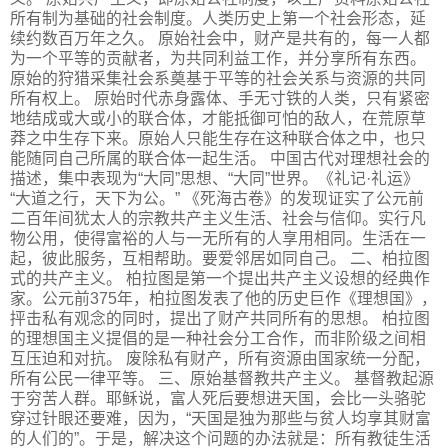
所有制为基础的社会制度。人类历史上第一个社会形态，延
续约数百万年之久。 原始社会中，财产是共有的，每一人都
为一个平等的贡献者，为共同利益工作，并分享所有东西。
原始的狩猎采集社会系奠基于平等的社会关系与资源的共同
所有权上。 原始时代赤身露体、手无寸铁的人类，只有紧密
地结成或大或小的联合体，才能抵御可怕的敌人，在荒原草
莽之中生存下来。原始人只能生存在这种联合体之中，也只
能随同自己所属的联合体一起生活。 中国古代对理想社会的
描述，集中表现为“大同”思想、“大同”世界。《礼记·礼运》
“大道之行，天下为公。” 《死海古卷》的发现证实了公元前
二百年间犹太人的宗教共产主义生活、社会与信仰。实行凡
物公用，使得富裕的人与一无所有的人享用相同。生活在一
起，彼此服务，互相帮助。要爱邻居如同自己。 二、柏拉图
式的共产主义。 柏拉图是第一个提出共产主义设想的经典作
家。公元前375年，柏拉图发表了他的历史巨作《理想国》，
抨击私有观念的同时，提出了财产共同所有的思想。 柏拉图
的理想国主义提倡的是一种社会分工合作，而非阶级之间相
互压迫和对抗。 废除私有财产，所有资源由国家统一分配，
所有公民一律平等。 三、原始基督教共产主义。 基督教起源
于穷苦人群。耶稣说，富人死后要想进天国，会比一头骆驼
穿过针眼还要难，因为，“天国是独为那些与贫人均享其财富
的人们的”。于是，解决这个问题的办法就是：所有教徒生活