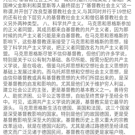
国神父金斯利和莫里斯等人最终提出了“基督教社会主义”这一
称谓,并开创了改良型基督教社会主义,与其同时并行于19世纪
的还有社会下层穷人的基督教社会主义和僧侣基督教社会主
义另外两种类型。 八、科学共产主义。 马克思和恩格斯参加
的正义者同盟，其成员都来自基督教的共产主义者，因为那
时候的共产主义者只能是来自基督教。在马克思和恩格斯的
影响下，这些基督教逐渐接受了马克思和恩格斯的思想，接
受了科学共产主义学说，把正义者同盟改名为共产主义者同
盟。 马克思恩格斯尽管不信仰基督教，但他们的许多学说，
特别是关于以公有制为基础、各尽所能、按需分配的共产主
义学说，是在吸收、借鉴乌托邦思想和空想社会主义思想的
基础上发展过来的。而乌托邦思想和空想社会主义思想，是
由信仰基督教或具有基督教思想的大师们所提出来的，是深
受基督教的启发和影响的。尤其是他们关于维护穷人利益，
建立社会公正的主张，更是基督教的基本教义之一。善待穷
人、助贫济困、公平公正等思想，自始至终贯穿于圣经全书
中。可见，追溯共产主义学说的渊源，基督教实是它最早的
源头。 马克思恩格斯生活在德国、英国和法国，这三个国家
是深受基督教影响的国家。特别是他们的故国德国，更是受
基督教影响至深至大的国家。基督教历史上意义重大的宗教
改革运动，就是在德国兴起的。尤其是通过路德把圣经译成
德文而广泛见诸于德国民间，基督教在德国更是家喻户晓、