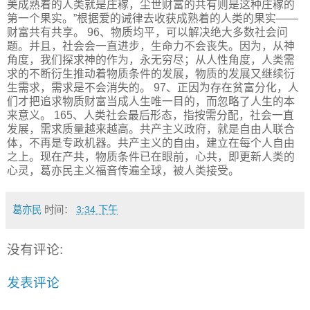
美成熟着的人类就是庄稼，尘世财富的共有则是这种庄稼的
第一个果实。”根据爱的诫律去收获成熟着的人类的果实——
财富共有共享。 96、物质均平，可以解决绝大多数社会问
题。并且，社会会一直进步，生命力不会丧失。因为，从神
角度，我们探求神的作为，永无穷尽；从人性角度，人类需
求的不断衍生推动着物质条件的发展，物质的发展又继续衍
生需求，需求是不会消失的。 97、正因为存在贫富分化，人
们才把追求物质财富当成人生唯一目的，而忽略了人生的本
来意义。 165、人类社会最后形态，指按需分配，社会一直
发展，需求质量越来越高。共产主义政府，就是自由人联合
体，不再是专政机器。共产主义的自由，建立在每个人自由
之上。现在产共，物质条件已在眼前，心共，即更新人类的
心灵，葛亦民主义福音传遍全球，被人类接受。
葛亦民
时间：
3:34 下午
没有评论:
发表评论