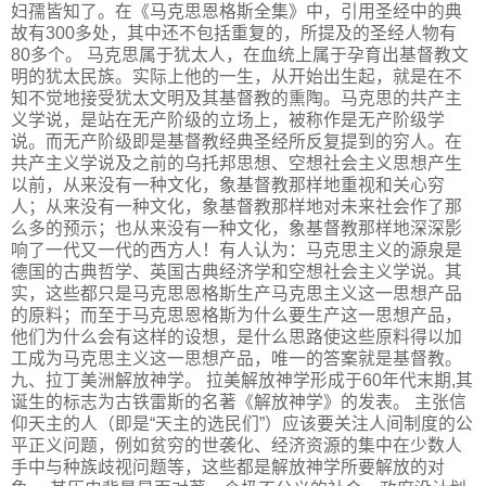
妇孺皆知了。在《马克思恩格斯全集》中，引用圣经中的典
故有300多处，其中还不包括重复的，所提及的圣经人物有
80多个。 马克思属于犹太人，在血统上属于孕育出基督教文
明的犹太民族。实际上他的一生，从开始出生起，就是在不
知不觉地接受犹太文明及其基督教的熏陶。马克思的共产主
义学说，是站在无产阶级的立场上，被称作是无产阶级学
说。而无产阶级即是基督教经典圣经所反复提到的穷人。在
共产主义学说及之前的乌托邦思想、空想社会主义思想产生
以前，从来没有一种文化，象基督教那样地重视和关心穷
人；从来没有一种文化，象基督教那样地对未来社会作了那
么多的预示；也从来没有一种文化，象基督教那样地深深影
响了一代又一代的西方人！有人认为：马克思主义的源泉是
德国的古典哲学、英国古典经济学和空想社会主义学说。其
实，这些都只是马克思恩格斯生产马克思主义这一思想产品
的原料；而至于马克思恩格斯为什么要生产这一思想产品，
他们为什么会有这样的设想，是什么思路使这些原料得以加
工成为马克思主义这一思想产品，唯一的答案就是基督教。
九、拉丁美洲解放神学。 拉美解放神学形成于60年代末期,其
诞生的标志为古铁雷斯的名著《解放神学》的发表。 主张信
仰天主的人（即是“天主的选民们”）应该要关注人间制度的公
平正义问题，例如贫穷的世袭化、经济资源的集中在少数人
手中与种族歧视问题等，这些都是解放神学所要解放的对