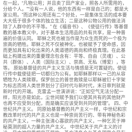
在一起，“凡物公用；并且卖了田产家业，照各人所需用的，
分给个人。”“没有一人说，他的东西有一样是自己的；都是大
家公用。”而这种公用还有二个好处，一是集体生活的成本要
大大低于很多个体的独立生活；二是这种公物公用的做法消
除了人群中的不平等。” 在《福音书》、《使徒行传》等基督
教的基本教义中，对于基本生活用品的共有共享，是一种普
遍的价值认同。 耶稣之死也被当作是为众生而死的一个极为
崇高的牺牲。耶稣之死不仅被神化，也被赋予了使命感，因
而更加具有幻化出来的人类道德的高尚和终极真理。在此基
础上构建出来的重要理念包含有：平等、自由（灵魂）、公
共（群体）、人类（国际主义）、崇高、无私（博爱），等
等。 原始基督徒的共产主义生活与情感是无可置疑的。使徒
行传中载使徒把一切都归为公有。如耶稣那样以一己的从容
牺牲为人类赎罪。保罗创立的普世救赎是以耶稣被钉十字架
为标志而将人类世界划分了旧时代与新时代，末日审判就是
新时代的开端。 克雷孟一世演讲说：“正如空气无法分配一
样，阳光亦是如此，尘世间赋予我们以使其共有的其他财产
也再不应受到分配，而是确实应该受到共同的管理”。 四、中
世纪共产主义。 同原始基督教的共产主义一样，中世纪和宗
教改革时代的共产主义也是一种崇尚苦行的、带有神秘色彩
的共产主义，一种主张清心寡欲的共产主义，一种乞灵于神
秘莫测的超人力量的共产主义。 中世纪关于共产主义的讨