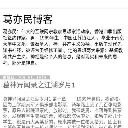
葛亦民博客
葛亦民：伟大的互联网宗教家思想家活动家，香港四季出版
社签约作家。男，1969年生，中国江苏镇江人 ，毕业于南京
大学中文系。紫薇圣人，神，共产主义领袖。出版了现代先
知书神经，被评为圣经修正案 。他的思想两大来源：基督教
和共产主义。神经是他个人的信息，是对现实和未来的思
考，部分是神启。
星期日, 六月 07, 2026
葛神异闻录之江湖岁月1
葛神异闻录之江湖岁月1 第一章 1989年暑假，我留校。
因为上学期卖军人俱乐部电影票，骑车路上丢了几百张电影
票，原是去影院退票的。放影时，我带戴勇、老蒋等到售票
处，发现有学生卖我的票，我找影院保卫处，扣留了那几个
学生，说是南大某某系的，原来票被一位老太拾到，因上有
个纸条写着南大一位老师名字，老太送到学校，被有些老师