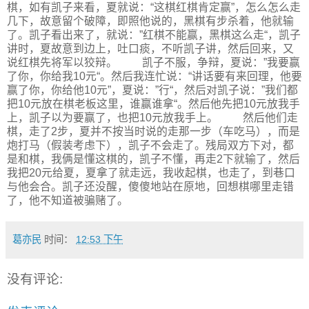
棋，如有凯子来看，夏就说：“这棋红棋肯定赢”，怎么怎么走
几下，故意留个破障，即照他说的，黑棋有步杀着，他就输
了。凯子看出来了，就说：”红棋不能赢，黑棋这么走“，凯子
讲时，夏故意到边上，吐口痰，不听凯子讲，然后回来，又
说红棋先将军以狡辩。 凯子不服，争辩，夏说：”我要赢
了你，你给我10元“。然后我连忙说：“讲话要有来回理，他要
赢了你，你给他10元”，夏说：”行“，然后对凯子说：”我们都
把10元放在棋老板这里，谁赢谁拿“。然后他先把10元放我手
上，凯子以为要赢了，也把10元放我手上。 然后他们走
棋，走了2步，夏并不按当时说的走那一步（车吃马），而是
炮打马（假装考虑下），凯子不会走了。残局双方下对，都
是和棋，我俩是懂这棋的，凯子不懂，再走2下就输了，然后
我把20元给夏，夏拿了就走远，我收起棋，也走了，到巷口
与他会合。凯子还没醒，傻傻地站在原地，回想棋哪里走错
了，他不知道被骗赌了。
葛亦民
时间：
12:53 下午
没有评论: