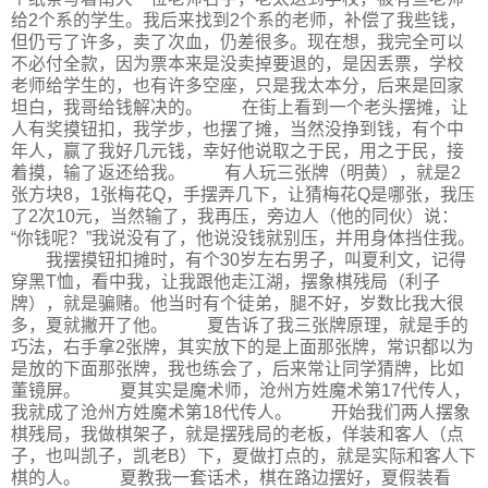
给2个系的学生。我后来找到2个系的老师，补偿了我些钱，
但仍亏了许多，卖了次血，仍差很多。现在想，我完全可以
不必付全款，因为票本来是没卖掉要退的，是因丢票，学校
老师给学生的，也有许多空座，只是我太本分，后来是回家
坦白，我哥给钱解决的。 在街上看到一个老头摆摊，让
人有奖摸钮扣，我学步，也摆了摊，当然没挣到钱，有个中
年人，赢了我好几元钱，幸好他说取之于民，用之于民，接
着摸，输了返还给我。 有人玩三张牌（明黄），就是2
张方块8，1张梅花Q，手摆弄几下，让猜梅花Q是哪张，我压
了2次10元，当然输了，我再压，旁边人（他的同伙）说：
“你钱呢？”我说没有了，他说没钱就别压，并用身体挡住我。
我摆摸钮扣摊时，有个30岁左右男子，叫夏利文，记得
穿黑T恤，看中我，让我跟他走江湖，摆象棋残局（利子
牌），就是骗赌。他当时有个徒弟，腿不好，岁数比我大很
多，夏就撇开了他。 夏告诉了我三张牌原理，就是手的
巧法，右手拿2张牌，其实放下的是上面那张牌，常识都以为
是放的下面那张牌，我也练会了，后来常让同学猜牌，比如
董镜屏。 夏其实是魔术师，沧州方姓魔术第17代传人，
我就成了沧州方姓魔术第18代传人。 开始我们两人摆象
棋残局，我做棋架子，就是摆残局的老板，佯装和客人（点
子，也叫凯子，凯老B）下，夏做打点的，就是实际和客人下
棋的人。 夏教我一套话术，棋在路边摆好，夏假装看