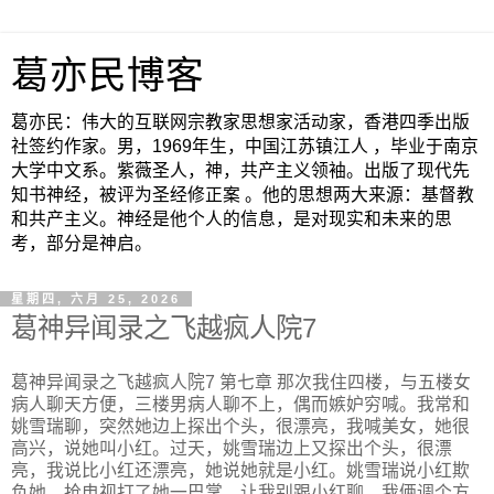
葛亦民博客
葛亦民：伟大的互联网宗教家思想家活动家，香港四季出版
社签约作家。男，1969年生，中国江苏镇江人 ，毕业于南京
大学中文系。紫薇圣人，神，共产主义领袖。出版了现代先
知书神经，被评为圣经修正案 。他的思想两大来源：基督教
和共产主义。神经是他个人的信息，是对现实和未来的思
考，部分是神启。
星期四, 六月 25, 2026
葛神异闻录之飞越疯人院7
葛神异闻录之飞越疯人院7 第七章 那次我住四楼，与五楼女
病人聊天方便，三楼男病人聊不上，偶而嫉妒穷喊。我常和
姚雪瑞聊，突然她边上探出个头，很漂亮，我喊美女，她很
高兴，说她叫小红。过天，姚雪瑞边上又探出个头，很漂
亮，我说比小红还漂亮，她说她就是小红。姚雪瑞说小红欺
负她，抢电视打了她一巴掌，让我别跟小红聊，我俩调个方