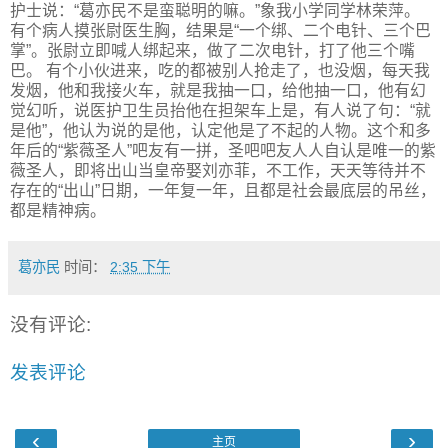
护士说：“葛亦民不是蛮聪明的嘛。”象我小学同学林荣萍。
有个病人摸张尉医生胸，结果是“一个绑、二个电针、三个巴
掌”。张尉立即喊人绑起来，做了二次电针，打了他三个嘴
巴。 有个小伙进来，吃的都被别人抢走了，也没烟，每天我
发烟，他和我接火车，就是我抽一口，给他抽一口，他有幻
觉幻听，说医护卫生员抬他在担架车上是，有人说了句：“就
是他”，他认为说的是他，认定他是了不起的人物。这个和多
年后的“紫薇圣人”吧友有一拼，圣吧吧友人人自认是唯一的紫
薇圣人，即将出山当皇帝娶刘亦菲，不工作，天天等待并不
存在的“出山”日期，一年复一年，且都是社会最底层的吊丝，
都是精神病。
葛亦民
时间：
2:35 下午
没有评论:
发表评论
‹
›
主页