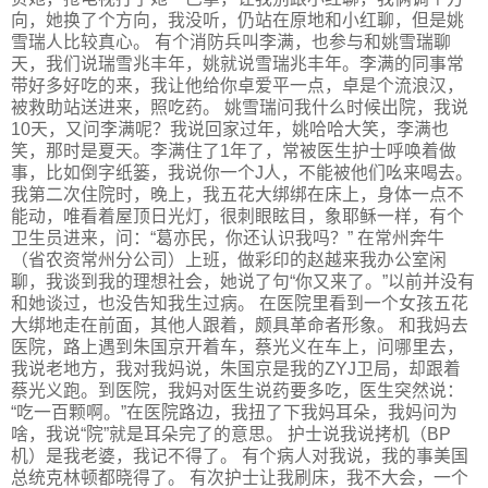
向，她换了个方向，我没听，仍站在原地和小红聊，但是姚
雪瑞人比较真心。 有个消防兵叫李满，也参与和姚雪瑞聊
天，我们说瑞雪兆丰年，姚就说雪瑞兆丰年。李满的同事常
带好多好吃的来，我让他给你卓爱平一点，卓是个流浪汉，
被救助站送进来，照吃药。 姚雪瑞问我什么时候出院，我说
10天，又问李满呢？我说回家过年，姚哈哈大笑，李满也
笑，那时是夏天。李满住了1年了，常被医生护士呼唤着做
事，比如倒字纸篓，我说你一个J人，不能被他们吆来喝去。
我第二次住院时，晚上，我五花大绑绑在床上，身体一点不
能动，唯看着屋顶日光灯，很刺眼眩目，象耶稣一样，有个
卫生员进来，问：“葛亦民，你还认识我吗？” 在常州奔牛
（省农资常州分公司）上班，做彩印的赵越来我办公室闲
聊，我谈到我的理想社会，她说了句“你又来了。”以前并没有
和她谈过，也没告知我生过病。 在医院里看到一个女孩五花
大绑地走在前面，其他人跟着，颇具革命者形象。 和我妈去
医院，路上遇到朱国京开着车，蔡光义在车上，问哪里去，
我说老地方，我对我妈说，朱国京是我的ZYJ卫局，却跟着
蔡光义跑。到医院，我妈对医生说药要多吃，医生突然说：
“吃一百颗啊。”在医院路边，我扭了下我妈耳朵，我妈问为
啥，我说“院”就是耳朵完了的意思。 护士说我说拷机（BP
机）是我老婆，我记不得了。 有个病人对我说，我的事美国
总统克林顿都晓得了。 有次护士让我刷床，我不大会，一个