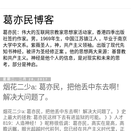
葛亦民博客
葛亦民：伟大的互联网宗教家思想家活动家，香港四季出版
社签约作家。男，1969年生，中国江苏镇江人 ，毕业于南京
大学中文系。紫薇圣人，神，共产主义领袖。出版了现代先
知书神经，被评为圣经修正案 。他的思想两大来源：基督教
和共产主义。神经是他个人的信息，是对现实和未来的思
考，部分是神启。
星期二, 二月 28, 2017
烟花二少a: 葛亦民，把他丢中东去啊！
解决大问题了。
烟花二少a: 葛亦民，把他丢中东去啊！解决大问题了。 》史
上最大的拯救: 葛亦民这样下去有进监狱的可能。 》》人才
819：人造神经！ 》昵称很低调：葛亦民，高实在是高，高
瞻远瞩，眼光超越时代前列，您已经在共产主义时代里，正