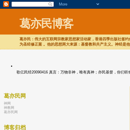
葛亦民博客
葛亦民：伟大的互联网宗教家思想家活动家，香港四季出版社签约作
为圣经修正案 。他的思想两大来源：基督教和共产主义。神经是
歌亿民经20090416 真言：万物非神，唯有真神；亦民基督，你
葛亦民网
神网
神教网
葛亦民网
博客归档