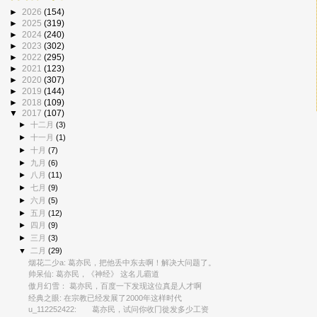
►
2026
(154)
►
2025
(319)
►
2024
(240)
►
2023
(302)
►
2022
(295)
►
2021
(123)
►
2020
(307)
►
2019
(144)
►
2018
(109)
▼
2017
(107)
►
十二月
(3)
►
十一月
(1)
►
十月
(7)
►
九月
(6)
►
八月
(11)
►
七月
(9)
►
六月
(5)
►
五月
(12)
►
四月
(9)
►
三月
(3)
▼
二月
(29)
烟花二少a: 葛亦民，把他丢中东去啊！解决大问题了。
帅呆仙: 葛亦民，《神经》 这名儿霸道
傲月幻雪： 葛亦民，百度一下发现这位真是人才啊
经典之眼: 在宗教已经发展了2000年这样时代
u_112252422: 葛亦民，试问你收冂徙发多少工资