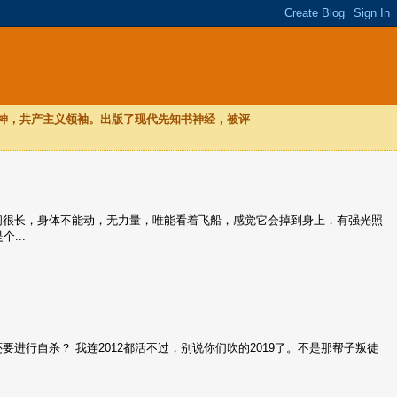
，神，共产主义领袖。出版了现代先知书神经，被评
，时间很长，身体不能动，无力量，唯能看着飞船，感觉它会掉到身上，有强光照
...
还要进行自杀？ 我连2012都活不过，别说你们吹的2019了。不是那帮子叛徒