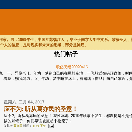
家。男，1969年生，中国江苏镇江人 ，毕业于南京大学中文系。紫薇圣人
他个人的信息，是对现实和未来的思考，部分是神启。
热门帖子
歌亿民经20090416
们听他。 一、异像书 1、年幼，梦到自己躺在屋前空地，一飞船近在头顶盘旋
着我，赐我能力。 2、年幼，梦中睡在床上，有鬼魂（撒旦）向自己靠近，是个
星期六, 二月 04, 2017
应不为: 听从葛亦民的圣意！
应不为: 听从葛亦民的圣意！ 我性本邪: 2019年啥事不发生，邪教徒是不是
搞的妖蛾子，你们早该被抓起来枪毙了！
发帖者
葛亦民
时间：
8:46 下午