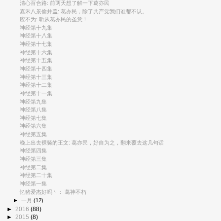
清心百合路: 前两天想了解一下葛亦民
嘉禾八景偷井盖: 葛亦民，除了共产党我们谁都不认。
应不为: 听从葛亦民的圣意！
神经第十九集
神经第十八集
神经第十七集
神经第十六集
神经第十五集
神经第十四集
神经第十三集
神经第十二集
神经第十一集
神经第九集
神经第八集
神经第七集
神经第六集
神经第五集
晚上出去裸骑的王文: 葛亦民，好自为之，翻来覆去这几句话
神经第四集
神经第三集
神经第二集
神经第二十集
神经第一集
忆猪爱杰好吗丶： 葛神不朽
►
一月
(12)
►
2016
(88)
►
2015
(8)