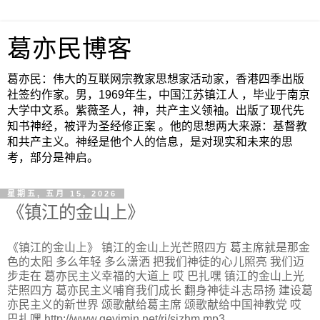
葛亦民博客
葛亦民：伟大的互联网宗教家思想家活动家，香港四季出版
社签约作家。男，1969年生，中国江苏镇江人 ，毕业于南京
大学中文系。紫薇圣人，神，共产主义领袖。出版了现代先
知书神经，被评为圣经修正案 。他的思想两大来源：基督教
和共产主义。神经是他个人的信息，是对现实和未来的思
考，部分是神启。
星期五, 五月 15, 2026
《镇江的金山上》
《镇江的金山上》 镇江的金山上光芒照四方 葛主席就是那金
色的太阳 多么年轻 多么潇洒 把我们神徒的心儿照亮 我们迈
步走在 葛亦民主义幸福的大道上 哎 巴扎嘿 镇江的金山上光
茫照四方 葛亦民主义哺育我们成长 翻身神徒斗志昂扬 建设葛
亦民主义的新世界 颂歌献给葛主席 颂歌献给中国神教党 哎
巴扎嘿 http://www.geyimin.net/rj/sjzhm.mp3