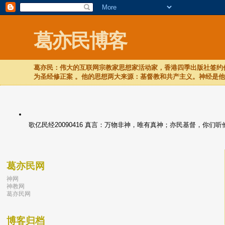
葛亦民博客
葛亦民：伟大的互联网宗教家思想家活动家，香港四季出版社签约作
为圣经修正案 。他的思想两大来源：基督教和共产主义。神经是
歌亿民经20090416 真言：万物非神，唯有真神；亦民基督，你
葛亦民网
神网
神教网
葛亦民网
博客归档