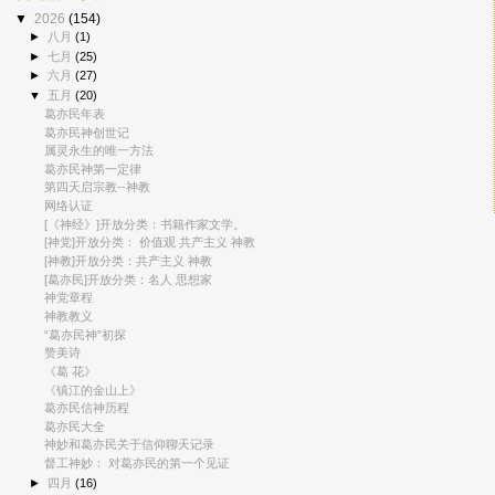
▼
2026
(154)
►
八月
(1)
►
七月
(25)
►
六月
(27)
▼
五月
(20)
葛亦民年表
葛亦民神创世记
属灵永生的唯一方法
葛亦民神第一定律
第四天启宗教--神教
网络认证
[《神经》]开放分类：书籍作家文学。
[神党]开放分类： 价值观 共产主义 神教
[神教]开放分类：共产主义 神教
[葛亦民]开放分类：名人 思想家
神党章程
神教教义
“葛亦民神”初探
赞美诗
《葛 花》
《镇江的金山上》
葛亦民信神历程
葛亦民大全
神妙和葛亦民关于信仰聊天记录
督工神妙： 对葛亦民的第一个见证
►
四月
(16)