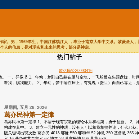
家。男，1969年生，中国江苏镇江人 ，毕业于南京大学中文系。紫薇圣人
他个人的信息，是对现实和未来的思考，部分是神启。
热门帖子
歌亿民经20090416
们听他。 一、异像书 1、年幼，梦到自己躺在屋前空地，一飞船近在头顶盘旋
着我，赐我能力。 2、年幼，梦中睡在床上，有鬼魂（撒旦）向自己靠近，是个
星期四, 五月 28, 2026
葛亦民神第一定律
葛亦民神第一定律 1、不居于现有宗教的理论体系和框架，勇于创新。 2
构建在其中。 3、建立一元性的神观，没有人可以和我相提并论，什么耶稣、
版关键词出现次数 葛亦民 4013 耶稣 550 耶和华 52 神教 350 基督教 355 神经
义 16 基督教共产主义 67 神党 38 葛亦民神 996 葛花 676