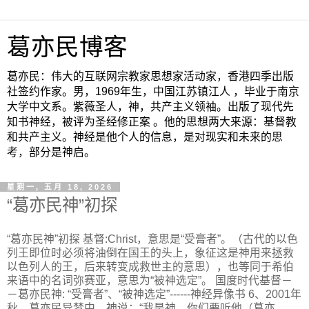
葛亦民博客
葛亦民：伟大的互联网宗教家思想家活动家，香港四季出版
社签约作家。男，1969年生，中国江苏镇江人 ，毕业于南京
大学中文系。紫薇圣人，神，共产主义领袖。出版了现代先
知书神经，被评为圣经修正案 。他的思想两大来源：基督教
和共产主义。神经是他个人的信息，是对现实和未来的思
考，部分是神启。
星期一, 五月 18, 2026
“葛亦民神”初探
“葛亦民神”初探 基督:Christ，意思是“受膏者”。（古代的以色
列王即位时必须将油倒在国王的头上，象征这是神用来拯救
以色列人的王，后来转变成救世主的意思），也等同于希伯
来语中的名词弥赛亚，意思为“被神选定”。 国度时代基督－
－葛亦民神: “受膏者”、“被神选定”------神经异像书 6、2001年
秋，葛亦民异梦中，神说：“我是神，你们要听他（葛亦