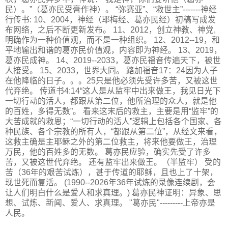
民）。”（葛亦民受膏作神）。 “弥赛亚”、“救世主”-------神经
行传书: 10、2004，神经（耶梅经、葛亦民经）初稿写成发
布网络，之后不断更新发布。 11、2012，创立神教、神党,
明确作为一种价值观，而不是一种组织。 12、2012--19，和
平地输出和谐的葛亦民价值观，内容即为神经。 13、2019，
葛亦民成神。 14、2019--2033，葛亦民福音传遍天下，被世
人接受。 15、2033，世界大同。 路加福音17：24因为人子
在他降临的日子。。。25只是他必须先受许多苦，又被这世
代弃绝。 传道书4:14“这人是从监牢中出来做王，我见日光下
一切行动的活人，都跟从第二位，他所治理的众人，就是他
的百姓，多得无数”。 看来这末后的救主，主要是用“监牢”的
大苦成就的救恩；“一切行动的活人”逻辑上包括各个国家、各
种民族、各个宗教的所有人，“都跟从第二位”，从经文来看，
这救主确是主耶稣之外的第二位救主，将来他要做王，治理
万民，他的百姓多的无数。 葛亦民应验，确实先受了许多
苦，又被这世代弃绝。 还有监牢出来做王。（半监牢） 受的
苦（36年的艰苦试炼），甚于传道的耶稣，且也上了十架，
现世死而复活。 (1990--2026年36年试炼的录像连续剧，会
让人们明白什么是爱人和求真理。) 葛亦民神证明：异象、思
想、试炼、新闻、爱人、求真理。 "葛亦民"---------上帝亦是
人民。