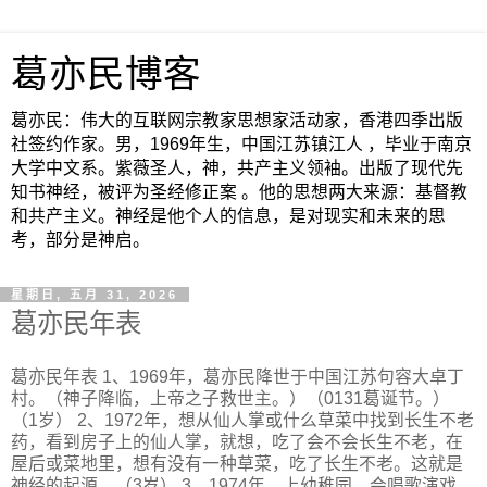
葛亦民博客
葛亦民：伟大的互联网宗教家思想家活动家，香港四季出版
社签约作家。男，1969年生，中国江苏镇江人 ，毕业于南京
大学中文系。紫薇圣人，神，共产主义领袖。出版了现代先
知书神经，被评为圣经修正案 。他的思想两大来源：基督教
和共产主义。神经是他个人的信息，是对现实和未来的思
考，部分是神启。
星期日, 五月 31, 2026
葛亦民年表
葛亦民年表 1、1969年，葛亦民降世于中国江苏句容大卓丁
村。（神子降临，上帝之子救世主。）（0131葛诞节。）
（1岁） 2、1972年，想从仙人掌或什么草菜中找到长生不老
药，看到房子上的仙人掌，就想，吃了会不会长生不老，在
屋后或菜地里，想有没有一种草菜，吃了长生不老。这就是
神经的起源。（3岁） 3、1974年，上幼稚园，会唱歌演戏，