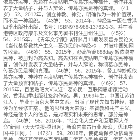
依葛亦民神，光彩在百度贴吧广传葛亦民神福音，创作并发
表了大量帖子，并与人辩论，传葛亦民是神的真理。（41
岁） 52、2012年，创立神教、神党，明确作为一种价值观，
而不是一种组织。（43岁） 53、2014年，神经第一版在香港
四季出版社出版，书号：ISBN978-988-13762-1-3。并在香
港特区政府康乐及文化事务署书刊注册组注册。（45岁）
54、2015年，《青年文学家》期刊4月11期发表葛亦民论文
《当代基督教共产主义—葛亦民的<神经>》，并被中国知网
等收录。（46岁） 55、2015年，@高智商888day 皈依葛亦
民神，被册封为高先知。高先知在百度贴吧广传葛亦民神福
音，创作并发表了大量帖子，并与人辩论，称颂葛亦民神，
传葛亦民是神的真理。（46岁） 56、2015年，督工神妙皈依
葛亦民神，神妙在百度贴吧广传葛亦民神福音，创作并发表
了大量预言和帖子，传葛亦民是神的真理。（46岁） 57、
2015年，百度贴吧大V认证：葛亦民：互联网思想家活动
家，香港四季出版社签约作家。男，1969年生，中国江苏镇
江人 ，毕业于南京大学中文系。出版了现代先知书神经，被
评为圣经修正案 。他的思想两大来源：基督教和共产主义。
神经是他个人的信息，是对现实和未来的思考，部分是神
启。（46岁） 58、2016年，"社会化大生产和互联网大革
命"新闻（天天快报-腾讯网；新浪内蒙古行业,新浪；优讯中
国-中国网。）（47岁） 59、2018年，使徒葛保罗皈依葛亦
民神，使徒葛保罗在百度贴吧广传葛亦民神福音，传葛亦民