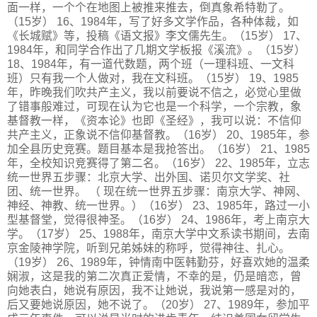
面一样，一个个在地图上被推来推去，倒真象希特勒了。
（15岁） 16、1984年，写了好多文学作品，各种体裁，如
《长城赋》等，投稿《语文报》李文儒先生。（15岁） 17、
1984年，和同学合作出了几期文学板报《溪流》。（15岁）
18、1984年，有一道代数题，两个班（一理科班、一文科
班）只有我一个人做对，我在文科班。（15岁） 19、1985
年，昨晚我们吹共产主义，我以前要说不信之，必觉心里做
了错事般难过，可现在认为它也是一个科学，一个宗教，象
基督教一样，《资本论》也即《圣经》，我可以说：不信仰
共产主义，正象说不信仰基督教。（16岁） 20、1985年，参
加全县历史竞赛。题目基本是我抢答出。（16岁） 21、1985
年，全校知识竞赛得了第二名。（16岁） 22、1985年，立志
统一世界五步骤：北京大学、出外国、诺贝尔文学奖、社
团、统一世界。 （ 现在统一世界五步骤：南京大学、神网、
神经、神教、统一世界。）（16岁） 23、1985年，路过一小
型基督堂，觉得很神圣。（16岁） 24、1986年，考上南京大
学。（17岁） 25、1988年，南京大学中文系读书期间，去南
京金陵神学院，听到兄弟姊妹的称呼，觉得神往、扎心。
（19岁） 26、1989年，钟情南中医韩勤芬，好喜欢她的温柔
娴淑，这是我的第二次真正爱情，不幸的是，仍是暗恋，曾
向她表白，她说有原因，我不让她说，我说第一感是对的，
后又要她说原因，她不说了。（20岁） 27、1989年，参加平