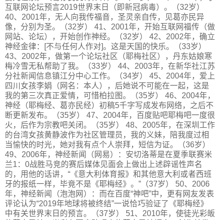
互联网论坛预言2019世界末日（即新冠病毒）。（32岁）
40、2001年，无人向我传福音，圣灵亲自传，见葛亦民异
像，分别为圣。（32岁） 41、2001年，开始互联网福传（做
网站、论坛），开始创作神经。（32岁） 42、2002年，确立
神经金律：[不与任何人作对]。这是天国的快乐。（33岁）
43、2002年，做第一个论坛社区（耶梅社区），丹东姑娘寒
梅冷雪无私帮助了我。（33岁） 44、2003年，在新华社江苏
分社新闻信息镇江分中心工作。（34岁） 45、2004年，爱上
四川女孩李娟（网名：本人），后她说不可能在一起，这是
我的第三次真正爱情，可惜柏拉图。（35岁） 46、2004年，
神经（耶梅经、葛亦民经）初稿5千字写成发布网络，之后不
断更新发布。（35岁） 47、2004年，百度贴吧耶梅吧一度很
火，后作为宗教吧关闭。（35岁） 48、2005年，在深圳工作
的台湾女孩黄静波作为社区管理员，我的义妹，陪我度过相
当愉快的时光，她对我有点个人崇拜，短信为证。（36岁）
49、2006年，神经新闻（网易）：安切洛蒂是在夏季联赛米
兰1：0战胜马竞的赛后媒体见面会上做出上述辟谣性声名
的，用他的话讲，“《意大利体育报》和其他意大利或者西班
牙的报纸一样，毕竟不是《耶梅经》。”（37岁） 50、2006
年，神经新闻（泡泡网）：而在百度“神吧”中，更有网友发表
评论认为“2019年地球将被终结”一说恰巧验证了《耶梅经》
中有关世界末日的预言。（37岁） 51、2010年，使徒光彩皈