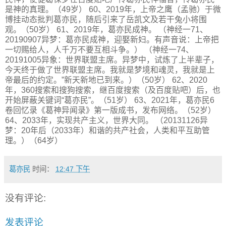
是神的真理。（49岁） 60、2019年，上帝之鹰（孟驰）于微
博挂动态批判葛亦民，随后引来了岳凯文及若干兔小将围
观。（50岁） 61、2019年，葛亦民成神。 （神经一71、
20190907异梦：葛亦民成神，迎娶新妇。有声音说：上帝把
一切赐给人，人千万不要互相斗争。） （神经一74、
20191005异象：世界联盟主席。异梦中，试炼了上半辈子，
今天终于做了世界联盟主席。我就是梦境和魂灵，我就是上
帝最后的约定。”新天新地已到来。）（50岁） 62、2020
年，360搜索和搜狗搜索，继百度搜索（及百度贴吧）后，也
开始屏蔽关键词“葛亦民”。（51岁） 63、2021年，葛亦民6
卷回忆录《葛神异闻录》第一版成书，发布网络。（52岁）
64、2033年，实现共产主义，世界大同。 （20131126异
梦：20年后（2033年）和谐的共产社会，人类和平互助管
理。）（64岁）
葛亦民
时间：
12:47 下午
没有评论:
发表评论