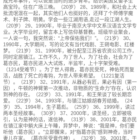
成元年事件，可以说是当时的进步青年。结识美国女留学生
高宝玲。住在广场三晚。（20岁） 28、1989年，和社会上大
批流氓混在一起，其实他们人也挺好的，还拜了个师傅学魔
术、利子牌、明黄。学会一些江湖用语,走过一段江湖人生。
（20岁） 29、1990年，毕业于南京大学中文系汉语言文学专
业。大学毕业时，留言本上写信仰基督教。班级毕业聚会，
一人说一句，我突然说：“上帝保佑我们！”。（21岁） 30、
1990年，大学期间，写的论文有当代戏剧、王朔电影、红楼
梦。（21岁） 31、1990年，被分配至江苏省农资公司工作，
同时定居镇江。工作不久，为了世人，为了社会，社会为了
葛亦民，葛亦民进入大试炼，半监牢，上十字架受难。
（1214受难节）。为了世人得救，葛亦民受死，神佑死而复
活，战胜了死亡的毒钩，为世人带来希望。（1221复活
节）。（21岁） 32、1991年，从器必有匠，果必有因（第一
因），牛顿的神臂第一次推动，非物质的“生命力”存在，认识
到神的存在。（22岁） 33、1991年，和王荣谈了较长期恋
爱。（22岁） 34、1993年，与镇江姑娘胡春芳结婚。（24
岁） 35、1994年，生子葛彪。（25岁） 36、1999年，读过
两本圣经故事。（30岁） 37、2000年，读圣经，立即被吸
引，认为是神的话，遂信神。（31岁） 38、2001年，葛亦民
在镇江家中躺大床上午睡，异梦中，神说：“我是神，你们要
听他（葛亦民）。”立即醒来，对“指葛亦民”感到神奇，当时
妻儿在家。（葛亦民受膏作神）。（32岁） 39、2001年，于