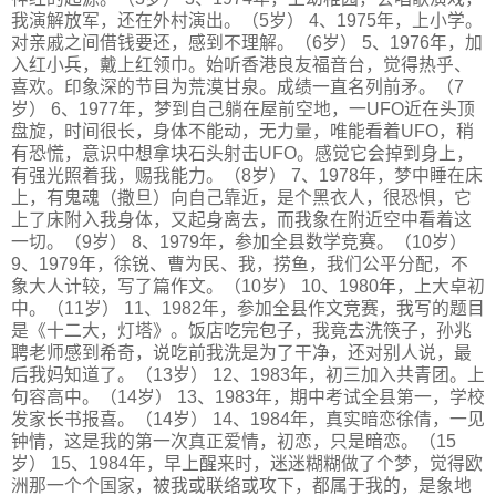
我演解放军，还在外村演出。（5岁） 4、1975年，上小学。
对亲戚之间借钱要还，感到不理解。（6岁） 5、1976年，加
入红小兵，戴上红领巾。始听香港良友福音台，觉得热乎、
喜欢。印象深的节目为荒漠甘泉。成绩一直名列前矛。（7
岁） 6、1977年，梦到自己躺在屋前空地，一UFO近在头顶
盘旋，时间很长，身体不能动，无力量，唯能看着UFO，稍
有恐慌，意识中想拿块石头射击UFO。感觉它会掉到身上，
有强光照着我，赐我能力。（8岁） 7、1978年，梦中睡在床
上，有鬼魂（撒旦）向自己靠近，是个黑衣人，很恐惧，它
上了床附入我身体，又起身离去，而我象在附近空中看着这
一切。（9岁） 8、1979年，参加全县数学竞赛。（10岁）
9、1979年，徐锐、曹为民、我，捞鱼，我们公平分配，不
象大人计较，写了篇作文。（10岁） 10、1980年，上大卓初
中。（11岁） 11、1982年，参加全县作文竞赛，我写的题目
是《十二大，灯塔》。饭店吃完包子，我竟去洗筷子，孙兆
聘老师感到希奇，说吃前我洗是为了干净，还对别人说，最
后我妈知道了。（13岁） 12、1983年，初三加入共青团。上
句容高中。（14岁） 13、1983年，期中考试全县第一，学校
发家长书报喜。（14岁） 14、1984年，真实暗恋徐倩，一见
钟情，这是我的第一次真正爱情，初恋，只是暗恋。（15
岁） 15、1984年，早上醒来时，迷迷糊糊做了个梦，觉得欧
洲那一个个国家，被我或联络或攻下，都属于我的，是象地